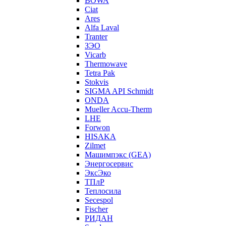
BOWA
Ciat
Ares
Alfa Laval
Tranter
ЗЭО
Vicarb
Thermowave
Tetra Pak
Stokvis
SIGMA API Schmidt
ONDA
Mueller Accu-Therm
LHE
Forwon
HISAKA
Zilmet
Машимпэкс (GEA)
Энергосервис
ЭксЭко
ТПлР
Теплосила
Secespol
Fischer
РИДАН