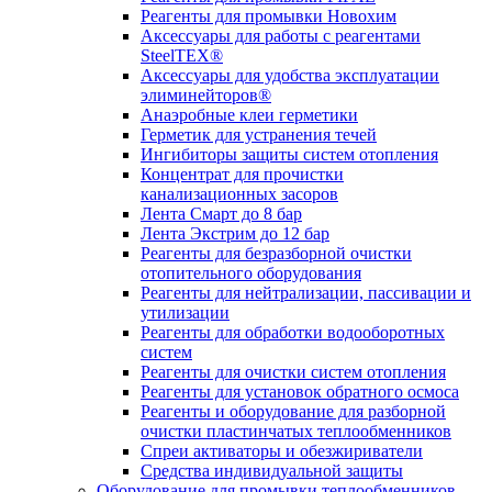
Реагенты для промывки Новохим
Аксессуары для работы с реагентами
SteelTEX®
Аксессуары для удобства эксплуатации
элиминейторов®
Анаэробные клеи герметики
Герметик для устранения течей
Ингибиторы защиты систем отопления
Концентрат для прочистки
канализационных засоров
Лента Смарт до 8 бар
Лента Экстрим до 12 бар
Реагенты для безразборной очистки
отопительного оборудования
Реагенты для нейтрализации, пассивации и
утилизации
Реагенты для обработки водооборотных
систем
Реагенты для очистки систем отопления
Реагенты для установок обратного осмоса
Реагенты и оборудование для разборной
очистки пластинчатых теплообменников
Спреи активаторы и обезжириватели
Средства индивидуальной защиты
Оборудование для промывки теплообменников