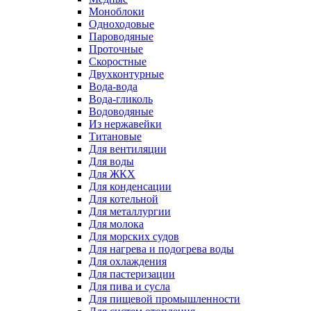
Моноблоки
Одноходовые
Пароводяные
Проточные
Скоростные
Двухконтурные
Вода-вода
Вода-гликоль
Водоводяные
Из нержавейки
Титановые
Для вентиляции
Для воды
Для ЖКХ
Для конденсации
Для котельной
Для металлургии
Для молока
Для морских судов
Для нагрева и подогрева воды
Для охлаждения
Для пастеризации
Для пива и сусла
Для пищевой промышленности