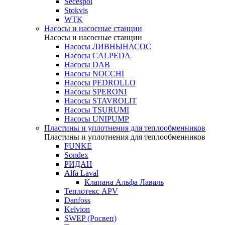
Secespol
Stokvis
WTK
Насосы и насосные станции
Насосы и насосные станции
Насосы ЛИВНЫНАСОС
Насосы CALPEDA
Насосы DAB
Насосы NOCCHI
Насосы PEDROLLO
Насосы SPERONI
Насосы STAVROLIT
Насосы TSURUMI
Насосы UNIPUMP
Пластины и уплотнения для теплообменников
Пластины и уплотнения для теплообменников
FUNKE
Sondex
РИДАН
Alfa Laval
Клапана Альфа Лаваль
Теплотекс APV
Danfoss
Kelvion
SWEP (Росвеп)