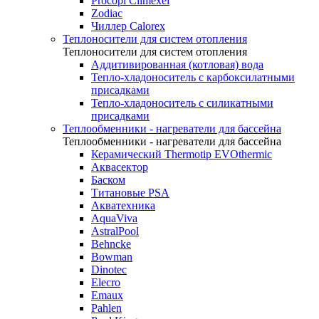
Procopi Climexel
Zodiac
Чиллер Calorex
Теплоносители для систем отопления
Теплоносители для систем отопления
Аддитивированная (котловая) вода
Тепло-хладоноситель с карбоксилатными
присадками
Тепло-хладоноситель с силикатными
присадками
Теплообменники - нагреватели для бассейна
Теплообменники - нагреватели для бассейна
Керамический Thermotip EVOthermic
Аквасектор
Баском
Титановые PSA
Акватехника
AquaViva
AstralPool
Behncke
Bowman
Dinotec
Elecro
Emaux
Pahlen