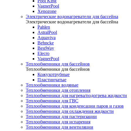
Pool King
VagnerPool
Xenozone
Электрические водонагреватели для бассейна
Электрические водонагреватели для бассейна
Pahlen
AstralPool
Aquaviva
Behncke
BestWay
Elecro
VagnerPool
Теплообменники для бассейнов
Теплообменники для бассейнов
Кожухотрубные
Пластинчатые
Теплообменники водяные
Теплообменники для отопления
Теплообменники для нагрева/подогрева жидкости
Теплообменники для ГВС
Теплообменники для конденсации паров и газов
Теплообменники для охлаждения жидкости
Теплообменники для пастеризации
Теплообменники для испарения
Теплообменники для вентиляции