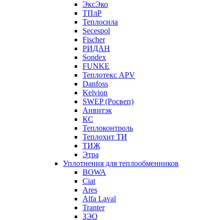
ЭксЭко
ТПлР
Теплосила
Secespol
Fischer
РИДАН
Sondex
FUNKE
Теплотекс APV
Danfoss
Kelvion
SWEP (Росвеп)
Анвитэк
КС
Теплоконтроль
Теплохит ТИ
ТИЖ
Этра
Уплотнения для теплообменников
BOWA
Ciat
Ares
Alfa Laval
Tranter
ЗЭО