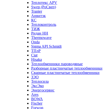
Теплотекс APV
Swep (РоСвеп)
Tranter
Анвитэк
КС
Теплоконтроль
ТИЖ
Ридан НН
Thermowave
Onda
Sigma API Schmidt
ТПлР
Ciat
Hisaka
Теплообменники пароводяные
Разборные пластинчатые теплообменники
Сварные пластинчатые теплообменники
ЗЭО
Теплосила
ЭксЭко
Энергосервис
Ares
BOWA
Fischer
Forwon