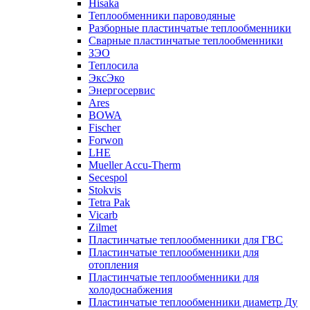
Hisaka
Теплообменники пароводяные
Разборные пластинчатые теплообменники
Сварные пластинчатые теплообменники
ЗЭО
Теплосила
ЭксЭко
Энергосервис
Ares
BOWA
Fischer
Forwon
LHE
Mueller Accu-Therm
Secespol
Stokvis
Tetra Pak
Vicarb
Zilmet
Пластинчатые теплообменники для ГВС
Пластинчатые теплообменники для
отопления
Пластинчатые теплообменники для
холодоснабжения
Пластинчатые теплообменники диаметр Ду