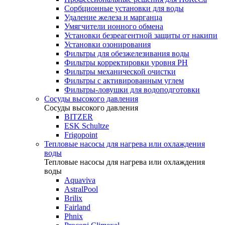
Сорбционные установки для воды
Удаление железа и марганца
Умягчители ионного обмена
Установки безреагентной защиты от накипи
Установки озонирования
Фильтры для обезжелезивания воды
Фильтры корректировки уровня PH
Фильтры механической очистки
Фильтры с активированным углем
Фильтры-ловушки для водоподготовки
Сосуды высокого давления
Сосуды высокого давления
BITZER
ESK Schultze
Frigopoint
Тепловые насосы для нагрева или охлаждения
воды
Тепловые насосы для нагрева или охлаждения
воды
Aquaviva
AstralPool
Brilix
Fairland
Phnix