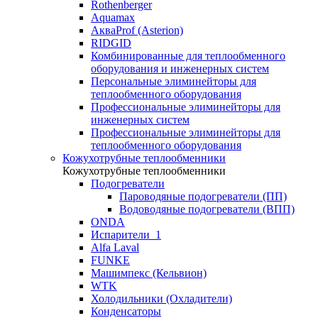
Rothenberger
Aquamax
АкваProf (Asterion)
RIDGID
Комбинированные для теплообменного
оборудования и инженерных систем
Персональные элиминейторы для
теплообменного оборудования
Профессиональные элиминейторы для
инженерных систем
Профессиональные элиминейторы для
теплообменного оборудования
Кожухотрубные теплообменники
Кожухотрубные теплообменники
Подогреватели
Пароводяные подогреватели (ПП)
Водоводяные подогреватели (ВПП)
ONDA
Испарители_1
Alfa Laval
FUNKE
Машимпекс (Кельвион)
WTK
Холодильники (Охладители)
Конденсаторы