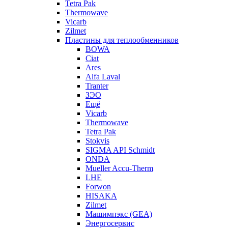
Tetra Pak
Thermowave
Vicarb
Zilmet
Пластины для теплообменников
BOWA
Ciat
Ares
Alfa Laval
Tranter
ЗЭО
Ещё
Vicarb
Thermowave
Tetra Pak
Stokvis
SIGMA API Schmidt
ONDA
Mueller Accu-Therm
LHE
Forwon
HISAKA
Zilmet
Машимпэкс (GEA)
Энергосервис