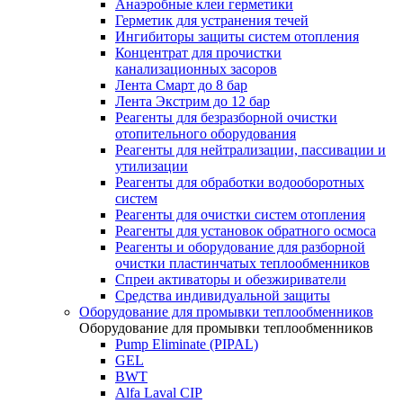
Анаэробные клеи герметики
Герметик для устранения течей
Ингибиторы защиты систем отопления
Концентрат для прочистки
канализационных засоров
Лента Смарт до 8 бар
Лента Экстрим до 12 бар
Реагенты для безразборной очистки
отопительного оборудования
Реагенты для нейтрализации, пассивации и
утилизации
Реагенты для обработки водооборотных
систем
Реагенты для очистки систем отопления
Реагенты для установок обратного осмоса
Реагенты и оборудование для разборной
очистки пластинчатых теплообменников
Спреи активаторы и обезжириватели
Средства индивидуальной защиты
Оборудование для промывки теплообменников
Оборудование для промывки теплообменников
Pump Eliminate (PIPAL)
GEL
BWT
Alfa Laval CIP