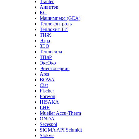
Tranter
Анвитэк
КС
Машимпэкс (GEA)
Теплоконтроль
Теплохит ТИ
ТИЖ
Этра
ЗЭО
Теплосила
ТПлР
ЭксЭко
Энергосервис
Ares
BOWA
Ciat
Fischer
Forwon
HISAKA
LHE
Mueller Accu-Therm
ONDA
Secespol
SIGMA API Schmidt
Stokvis