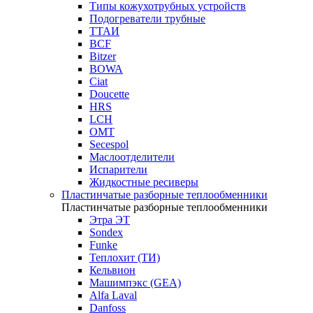
Типы кожухотрубных устройств
Подогреватели трубные
ТТАИ
BCF
Bitzer
BOWA
Ciat
Doucette
HRS
LCH
OMT
Secespol
Маслоотделители
Испарители
Жидкостные ресиверы
Пластинчатые разборные теплообменники
Пластинчатые разборные теплообменники
Этра ЭТ
Sondex
Funke
Теплохит (ТИ)
Кельвион
Машимпэкс (GEA)
Alfa Laval
Danfoss