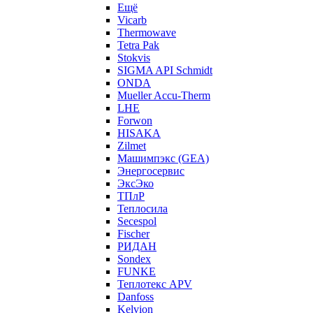
Ещё
Vicarb
Thermowave
Tetra Pak
Stokvis
SIGMA API Schmidt
ONDA
Mueller Accu-Therm
LHE
Forwon
HISAKA
Zilmet
Машимпэкс (GEA)
Энергосервис
ЭксЭко
ТПлР
Теплосила
Secespol
Fischer
РИДАН
Sondex
FUNKE
Теплотекс APV
Danfoss
Kelvion