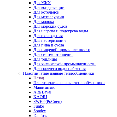
Для ЖКХ
Для конденсации
Для котельной
Для металлургии
Для молока
Для морских судов
Для нагрева и подогрева воды
Для охлаждения
Для пастеризации
Для пива и сусла
Для пищевой промышленности
Для систем отопления
Для теплицы
Для химической промышленности
Для горячего водоснабжения
Пластинчатые паяные теплообменники
Назад
Пластинчатые паяные теплообменники
Машимпэкс
Alfa Laval
KAORI
SWEP (РоСвеп)
Funke
Sondex
Danfoss