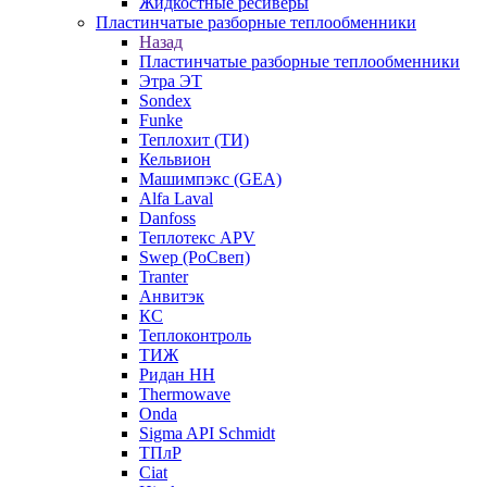
Жидкостные ресиверы
Пластинчатые разборные теплообменники
Назад
Пластинчатые разборные теплообменники
Этра ЭТ
Sondex
Funke
Теплохит (ТИ)
Кельвион
Машимпэкс (GEA)
Alfa Laval
Danfoss
Теплотекс APV
Swep (РоСвеп)
Tranter
Анвитэк
КС
Теплоконтроль
ТИЖ
Ридан НН
Thermowave
Onda
Sigma API Schmidt
ТПлР
Ciat