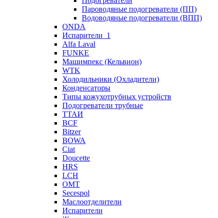
Подогреватели
Пароводяные подогреватели (ПП)
Водоводяные подогреватели (ВПП)
ONDA
Испарители_1
Alfa Laval
FUNKE
Машимпекс (Кельвион)
WTK
Холодильники (Охладители)
Конденсаторы
Типы кожухотрубных устройств
Подогреватели трубные
ТТАИ
BCF
Bitzer
BOWA
Ciat
Doucette
HRS
LCH
OMT
Secespol
Маслоотделители
Испарители