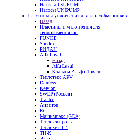
Насосы TSURUMI
Насосы UNIPUMP
Пластины и уплотнения для теплообменников
Назад
Пластины и уплотнения для
теплообменников
FUNKE
Sondex
РИДАН
Alfa Laval
Назад
Alfa Laval
Клапана Альфа Лаваль
Теплотекс APV
Danfoss
Kelvion
SWEP (Росвеп)
Tranter
Анвитэк
КС
Машимпэкс (GEA)
Теплоконтроль
Теплохит ТИ
ТИЖ
Этра