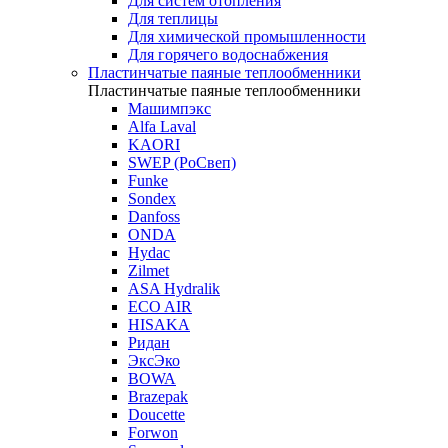
Для систем отопления
Для теплицы
Для химической промышленности
Для горячего водоснабжения
Пластинчатые паяные теплообменники
Пластинчатые паяные теплообменники
Машимпэкс
Alfa Laval
KAORI
SWEP (РоСвеп)
Funke
Sondex
Danfoss
ONDA
Hydac
Zilmet
ASA Hydralik
ECO AIR
HISAKA
Ридан
ЭксЭко
BOWA
Brazepak
Doucette
Forwon