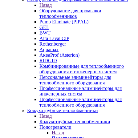
Назад
Оборудование для промывки
теплообменников
Pump Eliminate (PIPAL)
GEL
BWT
Alfa Laval CIP
Rothenberger
Aquamax
АкваProf (Asterion)
RIDGID
Комбинированные для теплообменного
оборудования и инженерных систем
Персональные элиминейторы для
теплообменного оборудования
Профессиональные элиминейторы для
инженерных систем
Профессиональные элиминейторы для
теплообменного оборудования
Кожухотрубные теплообменники
Назад
Кожухотрубные теплообменники
Подогреватели
Назад