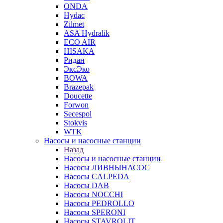
ONDA
Hydac
Zilmet
ASA Hydralik
ECO AIR
HISAKA
Ридан
ЭксЭко
BOWA
Brazepak
Doucette
Forwon
Secespol
Stokvis
WTK
Насосы и насосные станции
Назад
Насосы и насосные станции
Насосы ЛИВНЫНАСОС
Насосы CALPEDA
Насосы DAB
Насосы NOCCHI
Насосы PEDROLLO
Насосы SPERONI
Насосы STAVROLIT