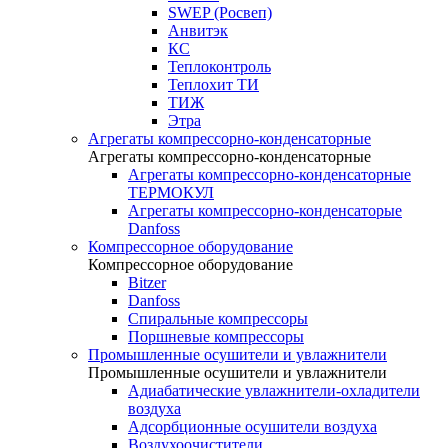
SWEP (Росвеп)
Анвитэк
КС
Теплоконтроль
Теплохит ТИ
ТИЖ
Этра
Агрегаты компрессорно-конденсаторные
Агрегаты компрессорно-конденсаторные
Агрегаты компрессорно-конденсаторные
ТЕРМОКУЛ
Агрегаты компрессорно-конденсаторые
Danfoss
Компрессорное оборудование
Компрессорное оборудование
Bitzer
Danfoss
Спиральные компрессоры
Поршневые компрессоры
Промышленные осушители и увлажнители
Промышленные осушители и увлажнители
Адиабатические увлажнители-охладители
воздуха
Адсорбционные осушители воздуха
Воздухоочистители