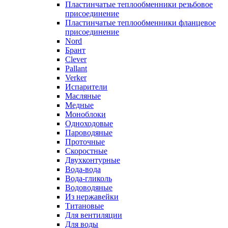
Пластинчатые теплообменники резьбовое
присоединение
Пластинчатые теплообменники фланцевое
присоединение
Nord
Брант
Clever
Pallant
Verker
Испарители
Масляные
Медные
Моноблоки
Одноходовые
Пароводяные
Проточные
Скоростные
Двухконтурные
Вода-вода
Вода-гликоль
Водоводяные
Из нержавейки
Титановые
Для вентиляции
Для воды