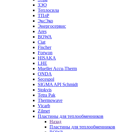
ЗЭО
Теплосила
ТПлР
ЭксЭко
Энергосервис
Ares
BOWA
Ciat
Fischer
Forwon
HISAKA
LHE
Mueller Accu-Therm
ONDA
Secespol
SIGMA API Schmidt
Stokvis
Tetra Pak
Thermowave
Vicarb
Zilmet
Пластины для теплообменников
Назад
Пластины для теплообменников