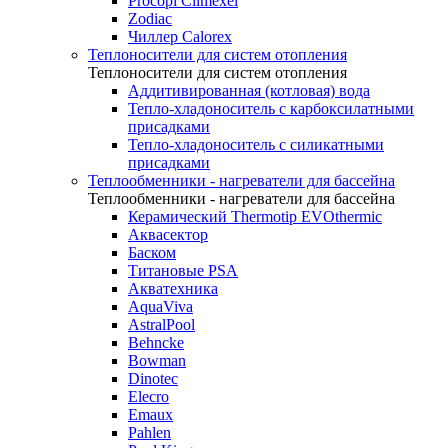
Procopi Climexel
Zodiac
Чиллер Calorex
Теплоносители для систем отопления
Теплоносители для систем отопления
Аддитивированная (котловая) вода
Тепло-хладоноситель с карбоксилатными
присадками
Тепло-хладоноситель с силикатными
присадками
Теплообменники - нагреватели для бассейна
Теплообменники - нагреватели для бассейна
Керамический Thermotip EVOthermic
Аквасектор
Баском
Титановые PSA
Акватехника
AquaViva
AstralPool
Behncke
Bowman
Dinotec
Elecro
Emaux
Pahlen