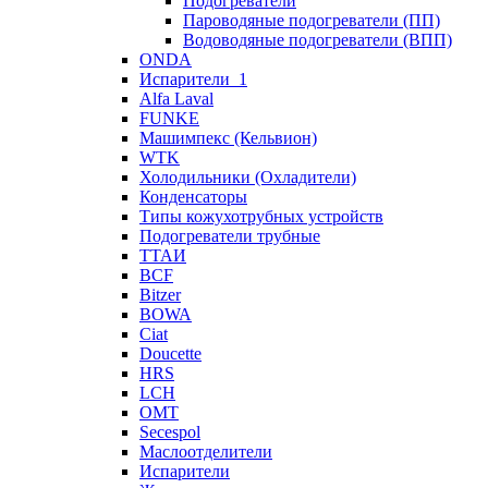
Подогреватели
Пароводяные подогреватели (ПП)
Водоводяные подогреватели (ВПП)
ONDA
Испарители_1
Alfa Laval
FUNKE
Машимпекс (Кельвион)
WTK
Холодильники (Охладители)
Конденсаторы
Типы кожухотрубных устройств
Подогреватели трубные
ТТАИ
BCF
Bitzer
BOWA
Ciat
Doucette
HRS
LCH
OMT
Secespol
Маслоотделители
Испарители