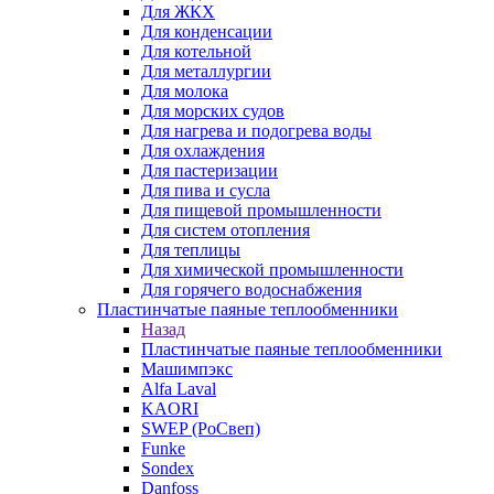
Для ЖКХ
Для конденсации
Для котельной
Для металлургии
Для молока
Для морских судов
Для нагрева и подогрева воды
Для охлаждения
Для пастеризации
Для пива и сусла
Для пищевой промышленности
Для систем отопления
Для теплицы
Для химической промышленности
Для горячего водоснабжения
Пластинчатые паяные теплообменники
Назад
Пластинчатые паяные теплообменники
Машимпэкс
Alfa Laval
KAORI
SWEP (РоСвеп)
Funke
Sondex
Danfoss