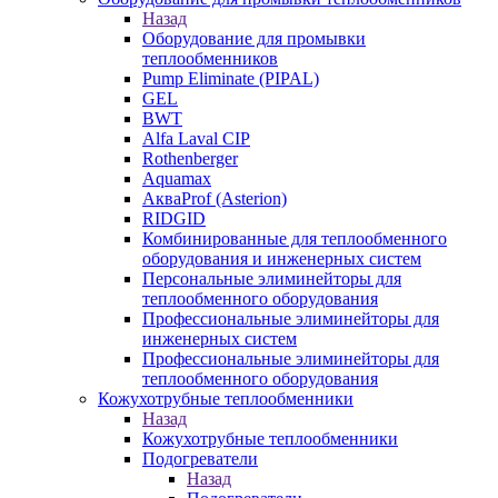
Назад
Оборудование для промывки
теплообменников
Pump Eliminate (PIPAL)
GEL
BWT
Alfa Laval CIP
Rothenberger
Aquamax
АкваProf (Asterion)
RIDGID
Комбинированные для теплообменного
оборудования и инженерных систем
Персональные элиминейторы для
теплообменного оборудования
Профессиональные элиминейторы для
инженерных систем
Профессиональные элиминейторы для
теплообменного оборудования
Кожухотрубные теплообменники
Назад
Кожухотрубные теплообменники
Подогреватели
Назад