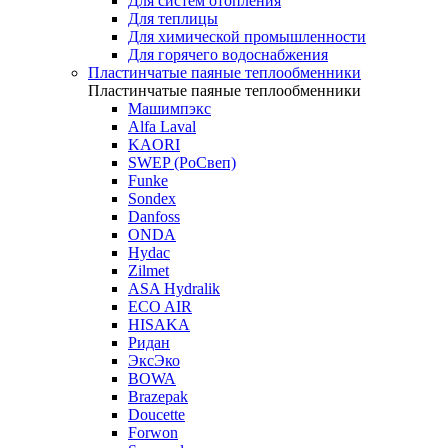
Для систем отопления
Для теплицы
Для химической промышленности
Для горячего водоснабжения
Пластинчатые паяные теплообменники
Пластинчатые паяные теплообменники
Машимпэкс
Alfa Laval
KAORI
SWEP (РоСвеп)
Funke
Sondex
Danfoss
ONDA
Hydac
Zilmet
ASA Hydralik
ECO AIR
HISAKA
Ридан
ЭксЭко
BOWA
Brazepak
Doucette
Forwon