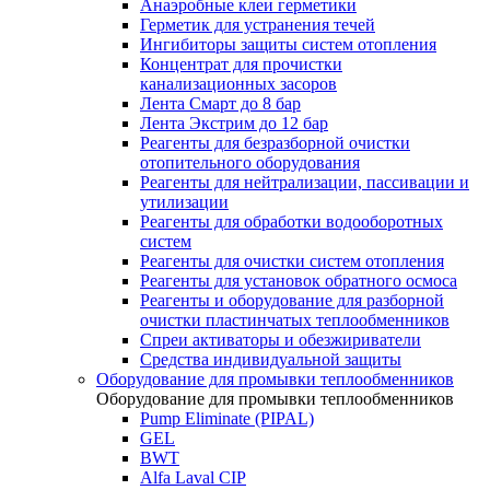
Анаэробные клеи герметики
Герметик для устранения течей
Ингибиторы защиты систем отопления
Концентрат для прочистки
канализационных засоров
Лента Смарт до 8 бар
Лента Экстрим до 12 бар
Реагенты для безразборной очистки
отопительного оборудования
Реагенты для нейтрализации, пассивации и
утилизации
Реагенты для обработки водооборотных
систем
Реагенты для очистки систем отопления
Реагенты для установок обратного осмоса
Реагенты и оборудование для разборной
очистки пластинчатых теплообменников
Спреи активаторы и обезжириватели
Средства индивидуальной защиты
Оборудование для промывки теплообменников
Оборудование для промывки теплообменников
Pump Eliminate (PIPAL)
GEL
BWT
Alfa Laval CIP