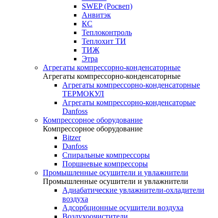
SWEP (Росвеп)
Анвитэк
КС
Теплоконтроль
Теплохит ТИ
ТИЖ
Этра
Агрегаты компрессорно-конденсаторные
Агрегаты компрессорно-конденсаторные
Агрегаты компрессорно-конденсаторные
ТЕРМОКУЛ
Агрегаты компрессорно-конденсаторые
Danfoss
Компрессорное оборудование
Компрессорное оборудование
Bitzer
Danfoss
Спиральные компрессоры
Поршневые компрессоры
Промышленные осушители и увлажнители
Промышленные осушители и увлажнители
Адиабатические увлажнители-охладители
воздуха
Адсорбционные осушители воздуха
Воздухоочистители