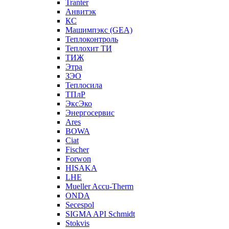
Tranter
Анвитэк
КС
Машимпэкс (GEA)
Теплоконтроль
Теплохит ТИ
ТИЖ
Этра
ЗЭО
Теплосила
ТПлР
ЭксЭко
Энергосервис
Ares
BOWA
Ciat
Fischer
Forwon
HISAKA
LHE
Mueller Accu-Therm
ONDA
Secespol
SIGMA API Schmidt
Stokvis