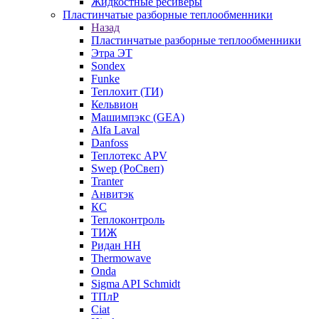
Жидкостные ресиверы
Пластинчатые разборные теплообменники
Назад
Пластинчатые разборные теплообменники
Этра ЭТ
Sondex
Funke
Теплохит (ТИ)
Кельвион
Машимпэкс (GEA)
Alfa Laval
Danfoss
Теплотекс APV
Swep (РоСвеп)
Tranter
Анвитэк
КС
Теплоконтроль
ТИЖ
Ридан НН
Thermowave
Onda
Sigma API Schmidt
ТПлР
Ciat