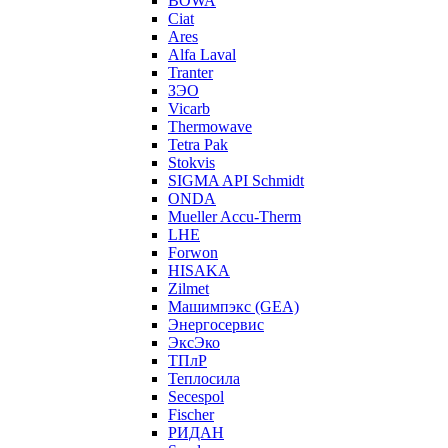
BOWA
Ciat
Ares
Alfa Laval
Tranter
ЗЭО
Vicarb
Thermowave
Tetra Pak
Stokvis
SIGMA API Schmidt
ONDA
Mueller Accu-Therm
LHE
Forwon
HISAKA
Zilmet
Машимпэкс (GEA)
Энергосервис
ЭксЭко
ТПлР
Теплосила
Secespol
Fischer
РИДАН