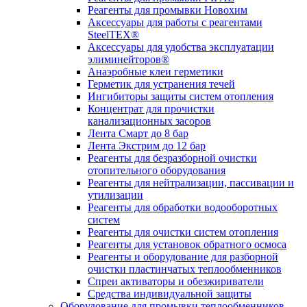
Реагенты для промывки Новохим
Аксессуары для работы с реагентами
SteelTEX®
Аксессуары для удобства эксплуатации
элиминейторов®
Анаэробные клеи герметики
Герметик для устранения течей
Ингибиторы защиты систем отопления
Концентрат для прочистки
канализационных засоров
Лента Смарт до 8 бар
Лента Экстрим до 12 бар
Реагенты для безразборной очистки
отопительного оборудования
Реагенты для нейтрализации, пассивации и
утилизации
Реагенты для обработки водооборотных
систем
Реагенты для очистки систем отопления
Реагенты для установок обратного осмоса
Реагенты и оборудование для разборной
очистки пластинчатых теплообменников
Спреи активаторы и обезжириватели
Средства индивидуальной защиты
Оборудование для промывки теплообменников