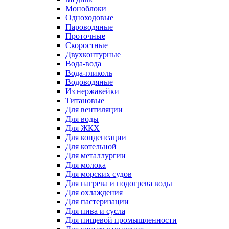
Моноблоки
Одноходовые
Пароводяные
Проточные
Скоростные
Двухконтурные
Вода-вода
Вода-гликоль
Водоводяные
Из нержавейки
Титановые
Для вентиляции
Для воды
Для ЖКХ
Для конденсации
Для котельной
Для металлургии
Для молока
Для морских судов
Для нагрева и подогрева воды
Для охлаждения
Для пастеризации
Для пива и сусла
Для пищевой промышленности