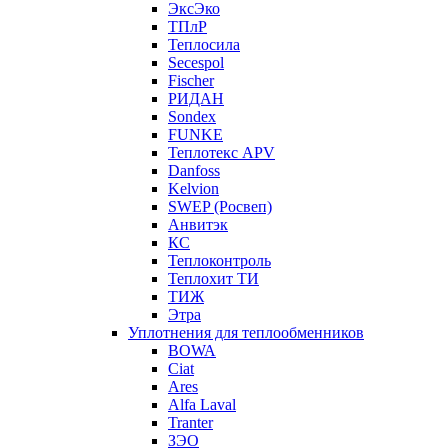
ЭксЭко
ТПлР
Теплосила
Secespol
Fischer
РИДАН
Sondex
FUNKE
Теплотекс APV
Danfoss
Kelvion
SWEP (Росвеп)
Анвитэк
КС
Теплоконтроль
Теплохит ТИ
ТИЖ
Этра
Уплотнения для теплообменников
BOWA
Ciat
Ares
Alfa Laval
Tranter
ЗЭО