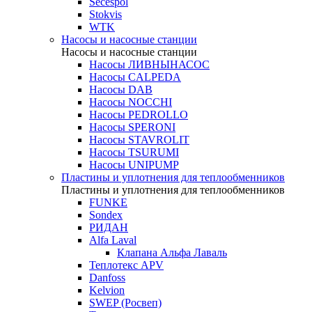
Secespol
Stokvis
WTK
Насосы и насосные станции
Насосы и насосные станции
Насосы ЛИВНЫНАСОС
Насосы CALPEDA
Насосы DAB
Насосы NOCCHI
Насосы PEDROLLO
Насосы SPERONI
Насосы STAVROLIT
Насосы TSURUMI
Насосы UNIPUMP
Пластины и уплотнения для теплообменников
Пластины и уплотнения для теплообменников
FUNKE
Sondex
РИДАН
Alfa Laval
Клапана Альфа Лаваль
Теплотекс APV
Danfoss
Kelvion
SWEP (Росвеп)