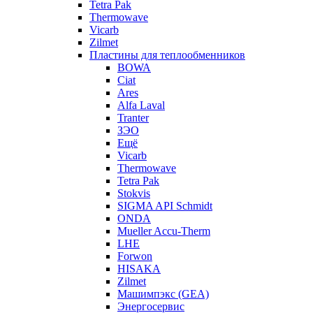
Tetra Pak
Thermowave
Vicarb
Zilmet
Пластины для теплообменников
BOWA
Ciat
Ares
Alfa Laval
Tranter
ЗЭО
Ещё
Vicarb
Thermowave
Tetra Pak
Stokvis
SIGMA API Schmidt
ONDA
Mueller Accu-Therm
LHE
Forwon
HISAKA
Zilmet
Машимпэкс (GEA)
Энергосервис