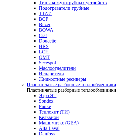
Типы кожухотрубных устройств
Подогреватели трубные
ТТАИ
BCF
Bitzer
BOWA
Ciat
Doucette
HRS
LCH
OMT
Secespol
Маслоотделители
Испарители
Жидкостные ресиверы
Пластинчатые разборные теплообменники
Пластинчатые разборные теплообменники
Этра ЭТ
Sondex
Funke
Теплохит (ТИ)
Кельвион
Машимпэкс (GEA)
Alfa Laval
Danfoss