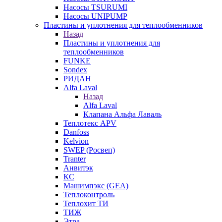
Насосы TSURUMI
Насосы UNIPUMP
Пластины и уплотнения для теплообменников
Назад
Пластины и уплотнения для
теплообменников
FUNKE
Sondex
РИДАН
Alfa Laval
Назад
Alfa Laval
Клапана Альфа Лаваль
Теплотекс APV
Danfoss
Kelvion
SWEP (Росвеп)
Tranter
Анвитэк
КС
Машимпэкс (GEA)
Теплоконтроль
Теплохит ТИ
ТИЖ
Этра