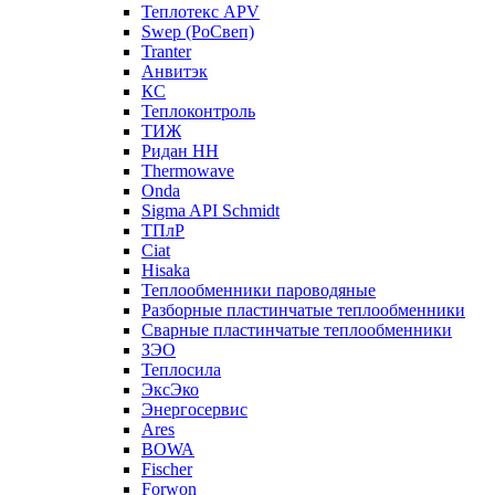
Теплотекс APV
Swep (РоСвеп)
Tranter
Анвитэк
КС
Теплоконтроль
ТИЖ
Ридан НН
Thermowave
Onda
Sigma API Schmidt
ТПлР
Ciat
Hisaka
Теплообменники пароводяные
Разборные пластинчатые теплообменники
Сварные пластинчатые теплообменники
ЗЭО
Теплосила
ЭксЭко
Энергосервис
Ares
BOWA
Fischer
Forwon