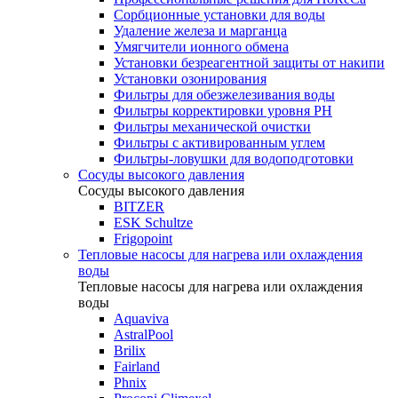
Сорбционные установки для воды
Удаление железа и марганца
Умягчители ионного обмена
Установки безреагентной защиты от накипи
Установки озонирования
Фильтры для обезжелезивания воды
Фильтры корректировки уровня PH
Фильтры механической очистки
Фильтры с активированным углем
Фильтры-ловушки для водоподготовки
Сосуды высокого давления
Сосуды высокого давления
BITZER
ESK Schultze
Frigopoint
Тепловые насосы для нагрева или охлаждения
воды
Тепловые насосы для нагрева или охлаждения
воды
Aquaviva
AstralPool
Brilix
Fairland
Phnix