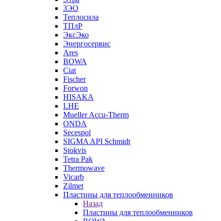
ЗЭО
Теплосила
ТПлР
ЭксЭко
Энергосервис
Ares
BOWA
Ciat
Fischer
Forwon
HISAKA
LHE
Mueller Accu-Therm
ONDA
Secespol
SIGMA API Schmidt
Stokvis
Tetra Pak
Thermowave
Vicarb
Zilmet
Пластины для теплообменников
Назад
Пластины для теплообменников