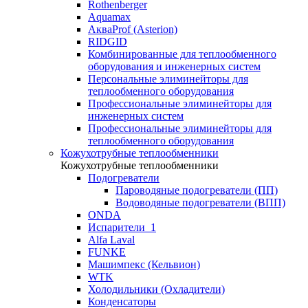
Rothenberger
Aquamax
АкваProf (Asterion)
RIDGID
Комбинированные для теплообменного
оборудования и инженерных систем
Персональные элиминейторы для
теплообменного оборудования
Профессиональные элиминейторы для
инженерных систем
Профессиональные элиминейторы для
теплообменного оборудования
Кожухотрубные теплообменники
Кожухотрубные теплообменники
Подогреватели
Пароводяные подогреватели (ПП)
Водоводяные подогреватели (ВПП)
ONDA
Испарители_1
Alfa Laval
FUNKE
Машимпекс (Кельвион)
WTK
Холодильники (Охладители)
Конденсаторы