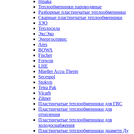
Hisaka
Теплообменники пароводяные
Разборные пластинчатые теплообменники
Сварные пластинчатые теплообменники
ЗЭО
Теплосила
ЭксЭко
Энергосервис
Ares
BOWA
Fischer
Forwon
LHE
Mueller Accu-Therm
Secespol
Stokvis
Tetra Pak
Vicarb
Zilmet
Пластинчатые теплообменники для ГВС
Пластинчатые теплообменники для
отопления
Пластинчатые теплообменники для
холодоснабжения
Пластинчатые теплообменники диаметр Ду