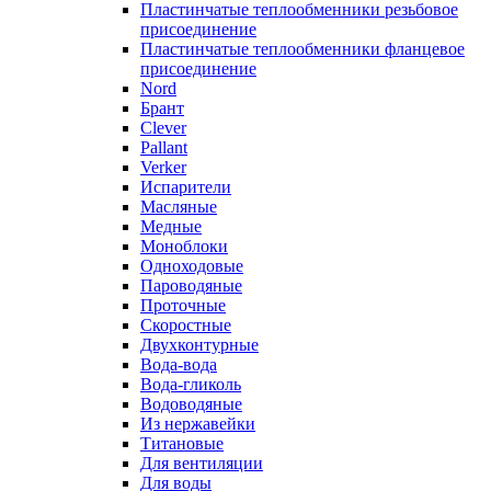
Пластинчатые теплообменники резьбовое
присоединение
Пластинчатые теплообменники фланцевое
присоединение
Nord
Брант
Clever
Pallant
Verker
Испарители
Масляные
Медные
Моноблоки
Одноходовые
Пароводяные
Проточные
Скоростные
Двухконтурные
Вода-вода
Вода-гликоль
Водоводяные
Из нержавейки
Титановые
Для вентиляции
Для воды