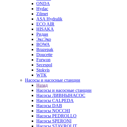
ONDA
Hydac
Zilmet
ASA Hydralik
ECO AIR
HISAKA
Ридан
ЭксЭко
BOWA
Brazepak
Doucette
Forwon
Secespol
Stokvis
WTK
Насосы и насосные станции
Назад
Насосы и насосные станции
Насосы ЛИВНЫНАСОС
Насосы CALPEDA
Насосы DAB
Насосы NOCCHI
Насосы PEDROLLO
Насосы SPERONI
Насосы STAVROLIT