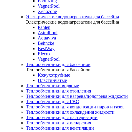
Pool King
VagnerPool
Xenozone
Электрические водонагреватели для бассейна
Электрические водонагреватели для бассейна
Pahlen
AstralPool
Aquaviva
Behncke
BestWay
Elecro
VagnerPool
Теплообменники для бассейнов
Теплообменники для бассейнов
Кожухотрубные
Пластинчатые
Теплообменники водяные
Теплообменники для отопления
Теплообменники для нагрева/подогрева жидкости
Теплообменники для ГВС
Теплообменники для конденсации паров и газов
Теплообменники для охлаждения жидкости
Теплообменники для пастеризации
Теплообменники для испарения
Теплообменники для вентиляции