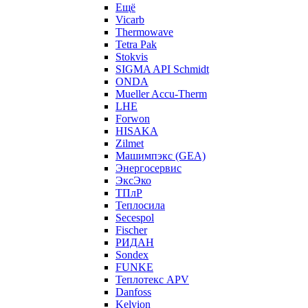
Ещё
Vicarb
Thermowave
Tetra Pak
Stokvis
SIGMA API Schmidt
ONDA
Mueller Accu-Therm
LHE
Forwon
HISAKA
Zilmet
Машимпэкс (GEA)
Энергосервис
ЭксЭко
ТПлР
Теплосила
Secespol
Fischer
РИДАН
Sondex
FUNKE
Теплотекс APV
Danfoss
Kelvion