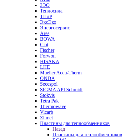
ЗЭО
Теплосила
ТПлР
ЭксЭко
Энергосервис
Ares
BOWA
Ciat
Fischer
Forwon
HISAKA
LHE
Mueller Accu-Therm
ONDA
Secespol
SIGMA API Schmidt
Stokvis
Tetra Pak
Thermowave
Vicarb
Zilmet
Пластины для теплообменников
Назад
Пластины для теплообменников