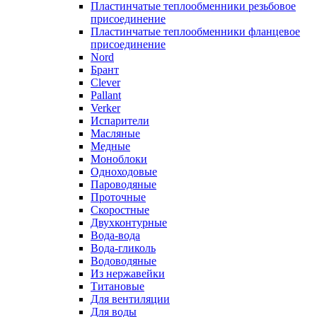
Пластинчатые теплообменники резьбовое
присоединение
Пластинчатые теплообменники фланцевое
присоединение
Nord
Брант
Clever
Pallant
Verker
Испарители
Масляные
Медные
Моноблоки
Одноходовые
Пароводяные
Проточные
Скоростные
Двухконтурные
Вода-вода
Вода-гликоль
Водоводяные
Из нержавейки
Титановые
Для вентиляции
Для воды