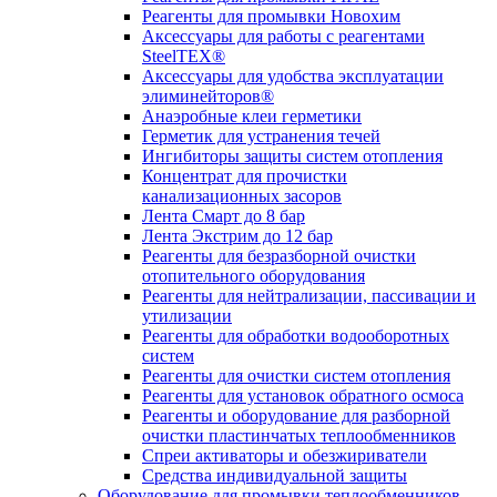
Реагенты для промывки Новохим
Аксессуары для работы с реагентами
SteelTEX®
Аксессуары для удобства эксплуатации
элиминейторов®
Анаэробные клеи герметики
Герметик для устранения течей
Ингибиторы защиты систем отопления
Концентрат для прочистки
канализационных засоров
Лента Смарт до 8 бар
Лента Экстрим до 12 бар
Реагенты для безразборной очистки
отопительного оборудования
Реагенты для нейтрализации, пассивации и
утилизации
Реагенты для обработки водооборотных
систем
Реагенты для очистки систем отопления
Реагенты для установок обратного осмоса
Реагенты и оборудование для разборной
очистки пластинчатых теплообменников
Спреи активаторы и обезжириватели
Средства индивидуальной защиты
Оборудование для промывки теплообменников