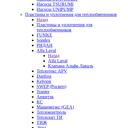
Насосы TSURUMI
Насосы UNIPUMP
Пластины и уплотнения для теплообменников
Назад
Пластины и уплотнения для
теплообменников
FUNKE
Sondex
РИДАН
Alfa Laval
Назад
Alfa Laval
Клапана Альфа Лаваль
Теплотекс APV
Danfoss
Kelvion
SWEP (Росвеп)
Tranter
Анвитэк
КС
Машимпэкс (GEA)
Теплоконтроль
Теплохит ТИ
ТИЖ
Этра