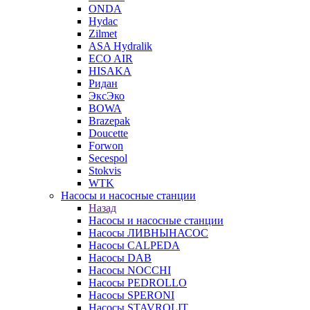
ONDA
Hydac
Zilmet
ASA Hydralik
ECO AIR
HISAKA
Ридан
ЭксЭко
BOWA
Brazepak
Doucette
Forwon
Secespol
Stokvis
WTK
Насосы и насосные станции
Назад
Насосы и насосные станции
Насосы ЛИВНЫНАСОС
Насосы CALPEDA
Насосы DAB
Насосы NOCCHI
Насосы PEDROLLO
Насосы SPERONI
Насосы STAVROLIT