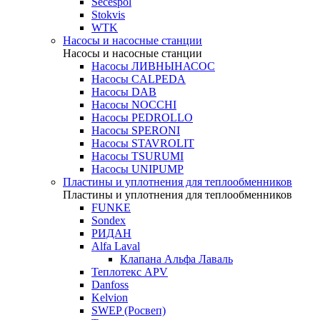
Secespol
Stokvis
WTK
Насосы и насосные станции
Насосы и насосные станции
Насосы ЛИВНЫНАСОС
Насосы CALPEDA
Насосы DAB
Насосы NOCCHI
Насосы PEDROLLO
Насосы SPERONI
Насосы STAVROLIT
Насосы TSURUMI
Насосы UNIPUMP
Пластины и уплотнения для теплообменников
Пластины и уплотнения для теплообменников
FUNKE
Sondex
РИДАН
Alfa Laval
Клапана Альфа Лаваль
Теплотекс APV
Danfoss
Kelvion
SWEP (Росвеп)