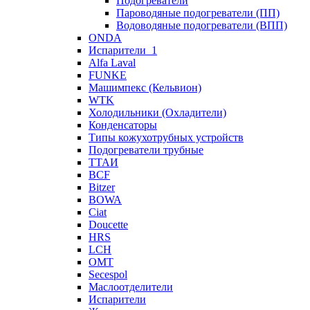
Подогреватели
Пароводяные подогреватели (ПП)
Водоводяные подогреватели (ВПП)
ONDA
Испарители_1
Alfa Laval
FUNKE
Машимпекс (Кельвион)
WTK
Холодильники (Охладители)
Конденсаторы
Типы кожухотрубных устройств
Подогреватели трубные
ТТАИ
BCF
Bitzer
BOWA
Ciat
Doucette
HRS
LCH
OMT
Secespol
Маслоотделители
Испарители