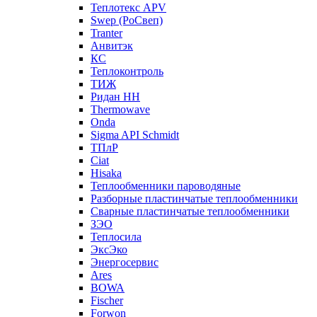
Теплотекс APV
Swep (РоСвеп)
Tranter
Анвитэк
КС
Теплоконтроль
ТИЖ
Ридан НН
Thermowave
Onda
Sigma API Schmidt
ТПлР
Ciat
Hisaka
Теплообменники пароводяные
Разборные пластинчатые теплообменники
Сварные пластинчатые теплообменники
ЗЭО
Теплосила
ЭксЭко
Энергосервис
Ares
BOWA
Fischer
Forwon