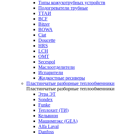
Типы кожухотрубных устройств
Подогреватели трубные
ТТАИ
BCF
Bitzer
BOWA
Ciat
Doucette
HRS
LCH
OMT
Secespol
Маслоотделители
Испарители
Жидкостные ресиверы
Пластинчатые разборные теплообменники
Пластинчатые разборные теплообменники
Этра ЭТ
Sondex
Funke
Теплохит (ТИ)
Кельвион
Машимпэкс (GEA)
Alfa Laval
Danfoss