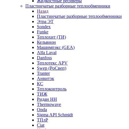
Жидкостные ресиверы
Пластинчатые разборные теплообменники
Назад
Пластинчатые разборные теплообменники
Этра ЭТ
Sondex
Funke
Теплохит (ТИ)
Кельвион
Машимпэкс (GEA)
Alfa Laval
Danfoss
Теплотекс APV
Swep (РоСвеп)
Tranter
Анвитэк
КС
Теплоконтроль
ТИЖ
Ридан НН
Thermowave
Onda
Sigma API Schmidt
ТПлР
Ciat