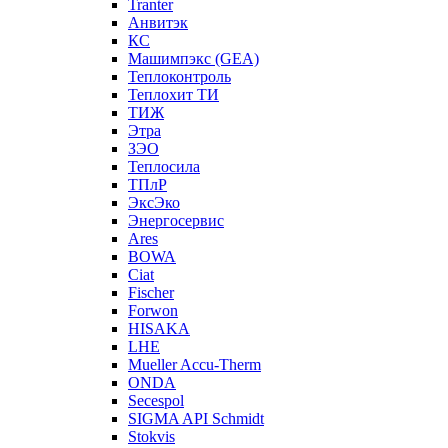
Tranter
Анвитэк
КС
Машимпэкс (GEA)
Теплоконтроль
Теплохит ТИ
ТИЖ
Этра
ЗЭО
Теплосила
ТПлР
ЭксЭко
Энергосервис
Ares
BOWA
Ciat
Fischer
Forwon
HISAKA
LHE
Mueller Accu-Therm
ONDA
Secespol
SIGMA API Schmidt
Stokvis