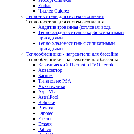
Procopi Climexel
Zodiac
Чиллер Calorex
Теплоносители для систем отопления
Теплоносители для систем отопления
Аддитивированная (котловая) вода
Тепло-хладоноситель с карбоксилатными
присадками
Тепло-хладоноситель с силикатными
присадками
Теплообменники - нагреватели для бассейна
Теплообменники - нагреватели для бассейна
Керамический Thermotip EVOthermic
Аквасектор
Баском
Титановые PSA
Акватехника
AquaViva
AstralPool
Behncke
Bowman
Dinotec
Elecro
Emaux
Pahlen