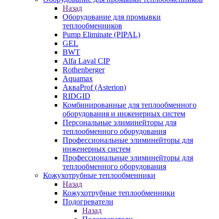
Назад
Оборудование для промывки
теплообменников
Pump Eliminate (PIPAL)
GEL
BWT
Alfa Laval CIP
Rothenberger
Aquamax
АкваProf (Asterion)
RIDGID
Комбинированные для теплообменного
оборудования и инженерных систем
Персональные элиминейторы для
теплообменного оборудования
Профессиональные элиминейторы для
инженерных систем
Профессиональные элиминейторы для
теплообменного оборудования
Кожухотрубные теплообменники
Назад
Кожухотрубные теплообменники
Подогреватели
Назад