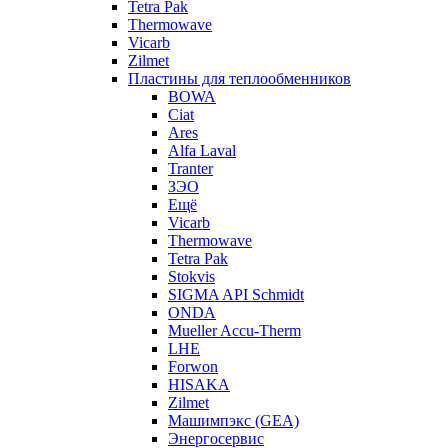
Tetra Pak
Thermowave
Vicarb
Zilmet
Пластины для теплообменников
BOWA
Ciat
Ares
Alfa Laval
Tranter
ЗЭО
Ещё
Vicarb
Thermowave
Tetra Pak
Stokvis
SIGMA API Schmidt
ONDA
Mueller Accu-Therm
LHE
Forwon
HISAKA
Zilmet
Машимпэкс (GEA)
Энергосервис