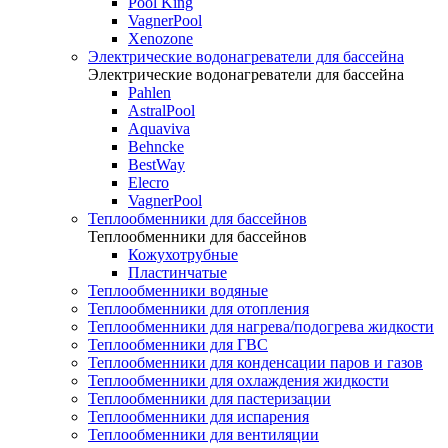
Pool King
VagnerPool
Xenozone
Электрические водонагреватели для бассейна
Электрические водонагреватели для бассейна
Pahlen
AstralPool
Aquaviva
Behncke
BestWay
Elecro
VagnerPool
Теплообменники для бассейнов
Теплообменники для бассейнов
Кожухотрубные
Пластинчатые
Теплообменники водяные
Теплообменники для отопления
Теплообменники для нагрева/подогрева жидкости
Теплообменники для ГВС
Теплообменники для конденсации паров и газов
Теплообменники для охлаждения жидкости
Теплообменники для пастеризации
Теплообменники для испарения
Теплообменники для вентиляции