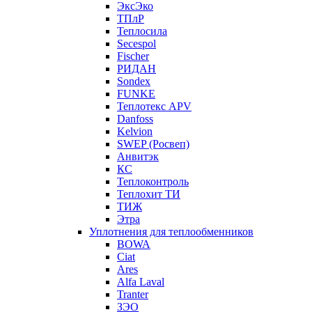
ЭксЭко
ТПлР
Теплосила
Secespol
Fischer
РИДАН
Sondex
FUNKE
Теплотекс APV
Danfoss
Kelvion
SWEP (Росвеп)
Анвитэк
КС
Теплоконтроль
Теплохит ТИ
ТИЖ
Этра
Уплотнения для теплообменников
BOWA
Ciat
Ares
Alfa Laval
Tranter
ЗЭО