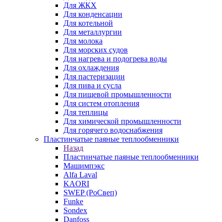
Для ЖКХ
Для конденсации
Для котельной
Для металлургии
Для молока
Для морских судов
Для нагрева и подогрева воды
Для охлаждения
Для пастеризации
Для пива и сусла
Для пищевой промышленности
Для систем отопления
Для теплицы
Для химической промышленности
Для горячего водоснабжения
Пластинчатые паяные теплообменники
Назад
Пластинчатые паяные теплообменники
Машимпэкс
Alfa Laval
KAORI
SWEP (РоСвеп)
Funke
Sondex
Danfoss