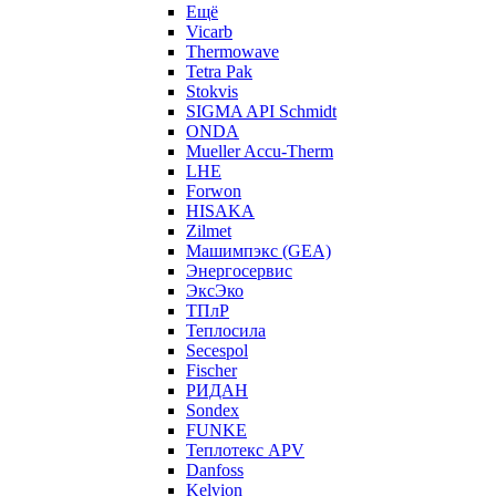
Ещё
Vicarb
Thermowave
Tetra Pak
Stokvis
SIGMA API Schmidt
ONDA
Mueller Accu-Therm
LHE
Forwon
HISAKA
Zilmet
Машимпэкс (GEA)
Энергосервис
ЭксЭко
ТПлР
Теплосила
Secespol
Fischer
РИДАН
Sondex
FUNKE
Теплотекс APV
Danfoss
Kelvion