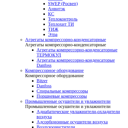
SWEP (Росвеп)
Анвитэк
КС
Теплоконтроль
Теплохит ТИ
ТИЖ
Этра
Агрегаты компрессорно-конденсаторные
Агрегаты компрессорно-конденсаторные
Агрегаты компрессорно-конденсаторные
ТЕРМОКУЛ
Агрегаты компрессорно-конденсаторые
Danfoss
Компрессорное оборудование
Компрессорное оборудование
Bitzer
Danfoss
Спиральные компрессоры
Поршневые компрессоры
Промышленные осушители и увлажнители
Промышленные осушители и увлажнители
Адиабатические увлажнители-охладители
воздуха
Адсорбционные осушители воздуха
Воздухоочистители