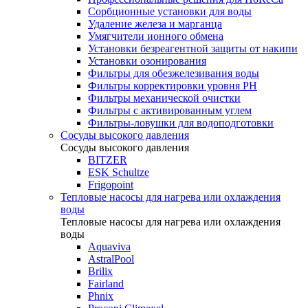
Сорбционные установки для воды
Удаление железа и марганца
Умягчители ионного обмена
Установки безреагентной защиты от накипи
Установки озонирования
Фильтры для обезжелезивания воды
Фильтры корректировки уровня PH
Фильтры механической очистки
Фильтры с активированным углем
Фильтры-ловушки для водоподготовки
Сосуды высокого давления
Сосуды высокого давления
BITZER
ESK Schultze
Frigopoint
Тепловые насосы для нагрева или охлаждения
воды
Тепловые насосы для нагрева или охлаждения
воды
Aquaviva
AstralPool
Brilix
Fairland
Phnix