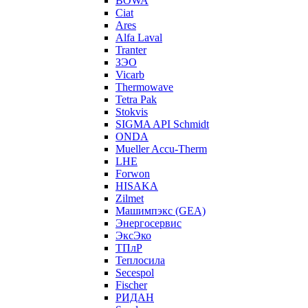
BOWA
Ciat
Ares
Alfa Laval
Tranter
ЗЭО
Vicarb
Thermowave
Tetra Pak
Stokvis
SIGMA API Schmidt
ONDA
Mueller Accu-Therm
LHE
Forwon
HISAKA
Zilmet
Машимпэкс (GEA)
Энергосервис
ЭксЭко
ТПлР
Теплосила
Secespol
Fischer
РИДАН