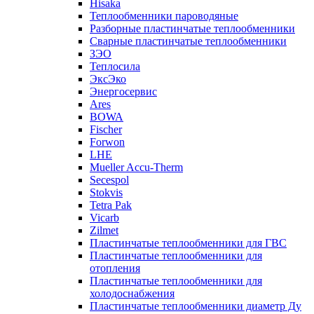
Hisaka
Теплообменники пароводяные
Разборные пластинчатые теплообменники
Сварные пластинчатые теплообменники
ЗЭО
Теплосила
ЭксЭко
Энергосервис
Ares
BOWA
Fischer
Forwon
LHE
Mueller Accu-Therm
Secespol
Stokvis
Tetra Pak
Vicarb
Zilmet
Пластинчатые теплообменники для ГВС
Пластинчатые теплообменники для
отопления
Пластинчатые теплообменники для
холодоснабжения
Пластинчатые теплообменники диаметр Ду