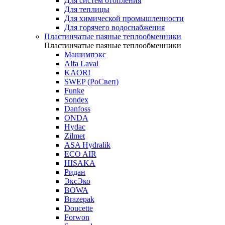
Для систем отопления
Для теплицы
Для химической промышленности
Для горячего водоснабжения
Пластинчатые паяные теплообменники
Пластинчатые паяные теплообменники
Машимпэкс
Alfa Laval
KAORI
SWEP (РоСвеп)
Funke
Sondex
Danfoss
ONDA
Hydac
Zilmet
ASA Hydralik
ECO AIR
HISAKA
Ридан
ЭксЭко
BOWA
Brazepak
Doucette
Forwon