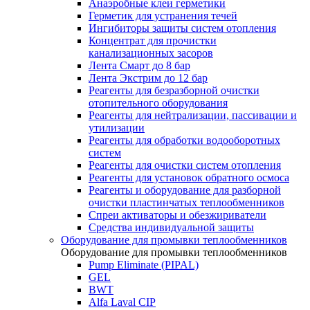
Анаэробные клеи герметики
Герметик для устранения течей
Ингибиторы защиты систем отопления
Концентрат для прочистки
канализационных засоров
Лента Смарт до 8 бар
Лента Экстрим до 12 бар
Реагенты для безразборной очистки
отопительного оборудования
Реагенты для нейтрализации, пассивации и
утилизации
Реагенты для обработки водооборотных
систем
Реагенты для очистки систем отопления
Реагенты для установок обратного осмоса
Реагенты и оборудование для разборной
очистки пластинчатых теплообменников
Спреи активаторы и обезжириватели
Средства индивидуальной защиты
Оборудование для промывки теплообменников
Оборудование для промывки теплообменников
Pump Eliminate (PIPAL)
GEL
BWT
Alfa Laval CIP