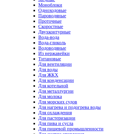
Моноблоки
Одноходовые
Пароводяные
Проточные
Скоростные
Двухконтурные
Вода-вода
Вода-гликоль
Водоводяные
Из нержавейки
Титановые
Для вентиляции
Для воды
Для ЖКХ
Для конденсации
Для котельной
Для металлургии
Для молока
Для морских судов
Для нагрева и подогрева воды
Для охлаждения
Для пастеризации
Для пива и сусла
Для пищевой промышленности