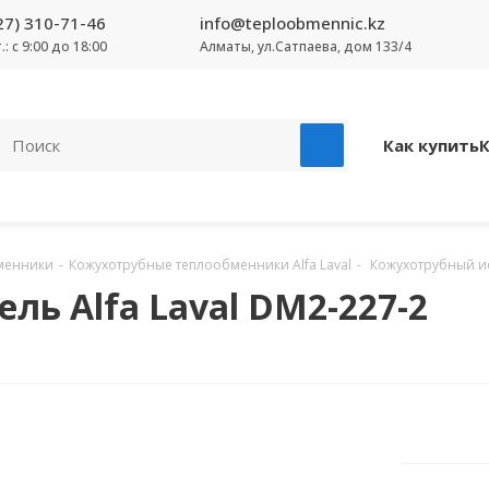
27) 310-71-46
info@teploobmennic.kz
т.: с 9:00 до 18:00
Алматы, ул.Сатпаева, дом 133/4
Как купить
менники
-
Кожухотрубные теплообменники Alfa Laval
-
Кожухотрубный исп
ь Alfa Laval DM2-227-2