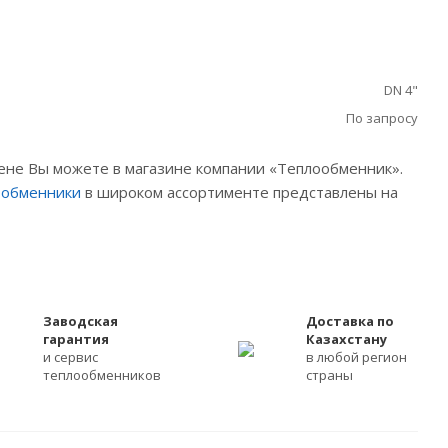
DN 4"
По запросу
цене Вы можете в магазине компании «Теплообменник».
ообменники
в широком ассортименте представлены на
Заводская
Доставка по
гарантия
Казахстану
и сервис
в любой регион
теплообменников
страны