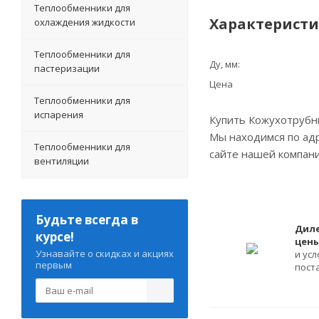
Теплообменники для
Характерист
охлаждения жидкости
Теплообменники для
Ду, мм:
пастеризации
Цена
Теплообменники для
испарения
Купить Кожухотрубны
Мы находимся по адре
Теплообменники для
сайте нашей компани
вентиляции
Будьте всегда в
Дил
курсе!
цен
Узнавайте о скидках и акциях
и ус
первым
пост