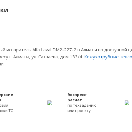
ики
й испаритель Alfa Laval DM2-227-2 в Алматы по доступной 
су г. Алматы, ул. Сатпаева, дом 133/4.
Кожухотрубные тепл
и.
ерские
Экспресс-
ы
расчет
ловия
по техзаданию
авки ТО
или проекту