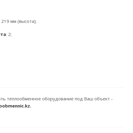
 219 мм (высота);
нта
: 2;
ать теплообменное оборудование под Ваш объект -
oobmennic.kz.