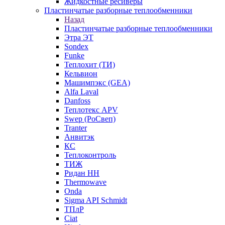
Жидкостные ресиверы
Пластинчатые разборные теплообменники
Назад
Пластинчатые разборные теплообменники
Этра ЭТ
Sondex
Funke
Теплохит (ТИ)
Кельвион
Машимпэкс (GEA)
Alfa Laval
Danfoss
Теплотекс APV
Swep (РоСвеп)
Tranter
Анвитэк
КС
Теплоконтроль
ТИЖ
Ридан НН
Thermowave
Onda
Sigma API Schmidt
ТПлР
Ciat