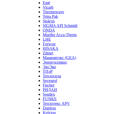
Ещё
Vicarb
Thermowave
Tetra Pak
Stokvis
SIGMA API Schmidt
ONDA
Mueller Accu-Therm
LHE
Forwon
HISAKA
Zilmet
Машимпэкс (GEA)
Энергосервис
ЭксЭко
ТПлР
Теплосила
Secespol
Fischer
РИДАН
Sondex
FUNKE
Теплотекс APV
Danfoss
Kelvion