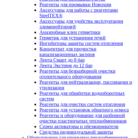
Реагенты для промывки Новохим
Аксессуары для работы с реагентами
SteelTEX®
Аксессуары для удобства эксплуатации
элиминейторов®
Анаэробные клеи герметики
Герметик для устранения течей
Ингибиторы защиты систем отопления
Концентрат для прочистки
канализационных засоров
Лента Смарт до 8 бар
Лента Экстрим до 12 бар
Реагенты для безразборной очистки
отопительного оборудования
Реагенты для нейтрализации, пассивации и
утилизации
Реагенты для обработки водооборотных
систем
Реагенты для очистки систем отопления
Реагенты для установок обратного осмоса
Реагенты и оборудование для разборной
очистки пластинчатых теплообменников
Спреи активаторы и обезжириватели
Средства индивидуальной защиты
Оборудование для промывки теплообменников