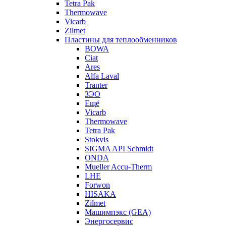
Tetra Pak
Thermowave
Vicarb
Zilmet
Пластины для теплообменников
BOWA
Ciat
Ares
Alfa Laval
Tranter
ЗЭО
Ещё
Vicarb
Thermowave
Tetra Pak
Stokvis
SIGMA API Schmidt
ONDA
Mueller Accu-Therm
LHE
Forwon
HISAKA
Zilmet
Машимпэкс (GEA)
Энергосервис