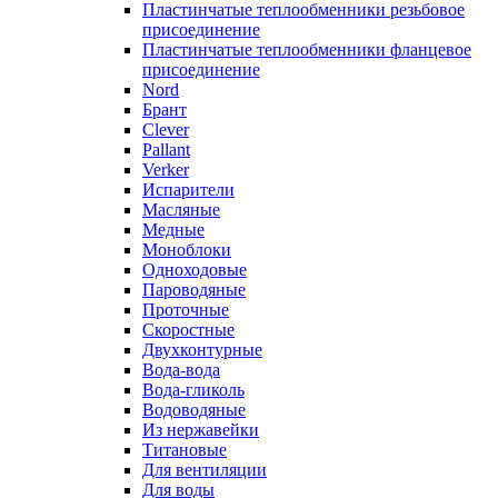
Пластинчатые теплообменники резьбовое
присоединение
Пластинчатые теплообменники фланцевое
присоединение
Nord
Брант
Clever
Pallant
Verker
Испарители
Масляные
Медные
Моноблоки
Одноходовые
Пароводяные
Проточные
Скоростные
Двухконтурные
Вода-вода
Вода-гликоль
Водоводяные
Из нержавейки
Титановые
Для вентиляции
Для воды