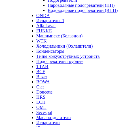
Подогреватели
Пароводяные подогреватели (ПП)
Водоводяные подогреватели (ВПП)
ONDA
Испарители_1
Alfa Laval
FUNKE
Машимпекс (Кельвион)
WTK
Холодильники (Охладители)
Конденсаторы
Типы кожухотрубных устройств
Подогреватели трубные
ТТАИ
BCF
Bitzer
BOWA
Ciat
Doucette
HRS
LCH
OMT
Secespol
Маслоотделители
Испарители