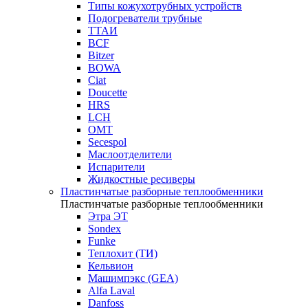
Типы кожухотрубных устройств
Подогреватели трубные
ТТАИ
BCF
Bitzer
BOWA
Ciat
Doucette
HRS
LCH
OMT
Secespol
Маслоотделители
Испарители
Жидкостные ресиверы
Пластинчатые разборные теплообменники
Пластинчатые разборные теплообменники
Этра ЭТ
Sondex
Funke
Теплохит (ТИ)
Кельвион
Машимпэкс (GEA)
Alfa Laval
Danfoss