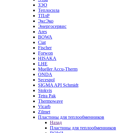
ЗЭО
Теплосила
ТПлР
ЭксЭко
Энергосервис
Ares
BOWA
Ciat
Fischer
Forwon
HISAKA
LHE
Mueller Accu-Therm
ONDA
Secespol
SIGMA API Schmidt
Stokvis
Tetra Pak
Thermowave
Vicarb
Zilmet
Пластины для теплообменников
Назад
Пластины для теплообменников