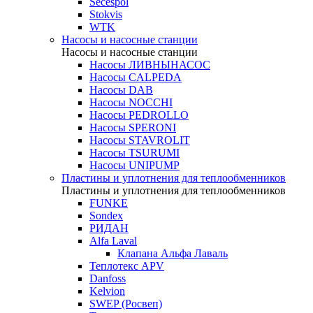
Secespol
Stokvis
WTK
Насосы и насосные станции
Насосы и насосные станции
Насосы ЛИВНЫНАСОС
Насосы CALPEDA
Насосы DAB
Насосы NOCCHI
Насосы PEDROLLO
Насосы SPERONI
Насосы STAVROLIT
Насосы TSURUMI
Насосы UNIPUMP
Пластины и уплотнения для теплообменников
Пластины и уплотнения для теплообменников
FUNKE
Sondex
РИДАН
Alfa Laval
Клапана Альфа Лаваль
Теплотекс APV
Danfoss
Kelvion
SWEP (Росвеп)