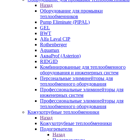
Назад
Оборудование для промывки
теплообменников
Pump Eliminate (PIPAL)
GEL
BWT
Alfa Laval CIP
Rothenberger
Aquamax
АкваProf (Asterion)
RIDGID
Комбинированные для теплообменного
оборудования и инженерных систем
Персональные элиминейторы для
теплообменного оборудования
Профессиональные элиминейторы для
инженерных систем
Профессиональные элиминейторы для
теплообменного оборудования
Кожухотрубные теплообменники
Назад
Кожухотрубные теплообменники
Подогреватели
Назад