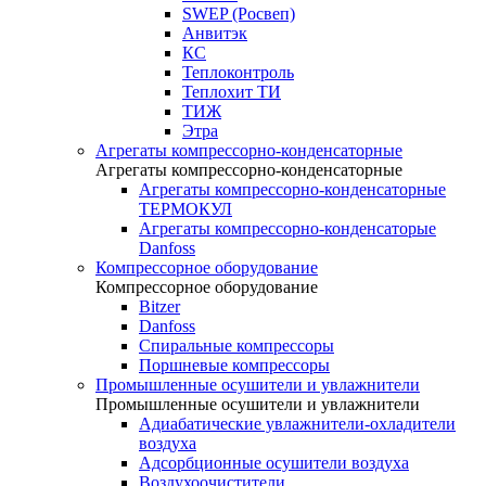
SWEP (Росвеп)
Анвитэк
КС
Теплоконтроль
Теплохит ТИ
ТИЖ
Этра
Агрегаты компрессорно-конденсаторные
Агрегаты компрессорно-конденсаторные
Агрегаты компрессорно-конденсаторные
ТЕРМОКУЛ
Агрегаты компрессорно-конденсаторые
Danfoss
Компрессорное оборудование
Компрессорное оборудование
Bitzer
Danfoss
Спиральные компрессоры
Поршневые компрессоры
Промышленные осушители и увлажнители
Промышленные осушители и увлажнители
Адиабатические увлажнители-охладители
воздуха
Адсорбционные осушители воздуха
Воздухоочистители