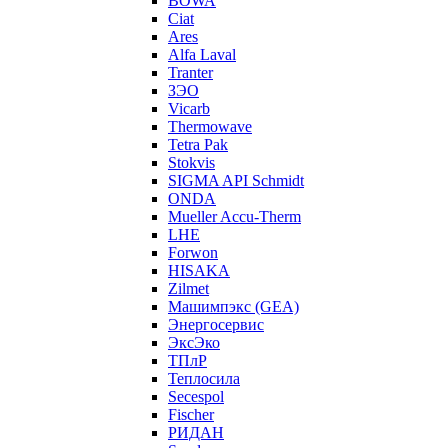
BOWA
Ciat
Ares
Alfa Laval
Tranter
ЗЭО
Vicarb
Thermowave
Tetra Pak
Stokvis
SIGMA API Schmidt
ONDA
Mueller Accu-Therm
LHE
Forwon
HISAKA
Zilmet
Машимпэкс (GEA)
Энергосервис
ЭксЭко
ТПлР
Теплосила
Secespol
Fischer
РИДАН