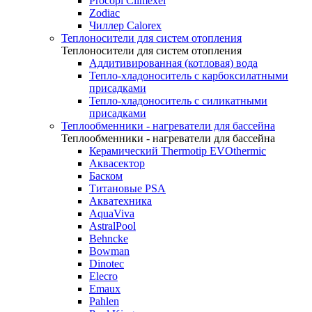
Procopi Climexel
Zodiac
Чиллер Calorex
Теплоносители для систем отопления
Теплоносители для систем отопления
Аддитивированная (котловая) вода
Тепло-хладоноситель с карбоксилатными
присадками
Тепло-хладоноситель с силикатными
присадками
Теплообменники - нагреватели для бассейна
Теплообменники - нагреватели для бассейна
Керамический Thermotip EVOthermic
Аквасектор
Баском
Титановые PSA
Акватехника
AquaViva
AstralPool
Behncke
Bowman
Dinotec
Elecro
Emaux
Pahlen