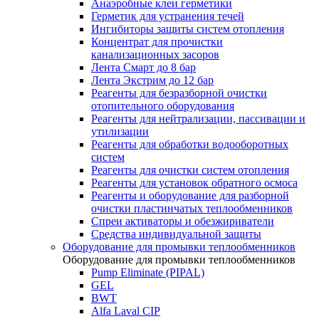
Анаэробные клеи герметики
Герметик для устранения течей
Ингибиторы защиты систем отопления
Концентрат для прочистки
канализационных засоров
Лента Смарт до 8 бар
Лента Экстрим до 12 бар
Реагенты для безразборной очистки
отопительного оборудования
Реагенты для нейтрализации, пассивации и
утилизации
Реагенты для обработки водооборотных
систем
Реагенты для очистки систем отопления
Реагенты для установок обратного осмоса
Реагенты и оборудование для разборной
очистки пластинчатых теплообменников
Спреи активаторы и обезжириватели
Средства индивидуальной защиты
Оборудование для промывки теплообменников
Оборудование для промывки теплообменников
Pump Eliminate (PIPAL)
GEL
BWT
Alfa Laval CIP