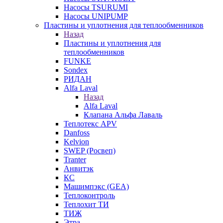
Насосы TSURUMI
Насосы UNIPUMP
Пластины и уплотнения для теплообменников
Назад
Пластины и уплотнения для
теплообменников
FUNKE
Sondex
РИДАН
Alfa Laval
Назад
Alfa Laval
Клапана Альфа Лаваль
Теплотекс APV
Danfoss
Kelvion
SWEP (Росвеп)
Tranter
Анвитэк
КС
Машимпэкс (GEA)
Теплоконтроль
Теплохит ТИ
ТИЖ
Этра