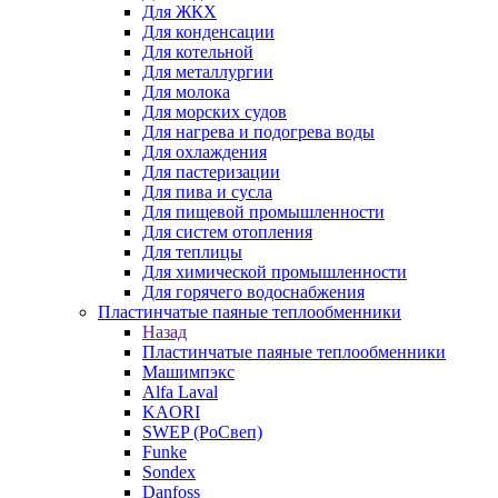
Для ЖКХ
Для конденсации
Для котельной
Для металлургии
Для молока
Для морских судов
Для нагрева и подогрева воды
Для охлаждения
Для пастеризации
Для пива и сусла
Для пищевой промышленности
Для систем отопления
Для теплицы
Для химической промышленности
Для горячего водоснабжения
Пластинчатые паяные теплообменники
Назад
Пластинчатые паяные теплообменники
Машимпэкс
Alfa Laval
KAORI
SWEP (РоСвеп)
Funke
Sondex
Danfoss