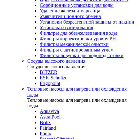
Сорбционные установки для воды
Удаление железа и марганца
Умягчители ионного обмена
Установки безреагентной защиты от накипи
Установки озонирования
Фильтры для обезжелезивания воды
Фильтры корректировки уровня PH
Фильтры механической очистки
Фильтры с активированным углем
Фильтры-ловушки для водоподготовки
Сосуды высокого давления
Сосуды высокого давления
BITZER
ESK Schultze
Frigopoint
Тепловые насосы для нагрева или охлаждения
воды
Тепловые насосы для нагрева или охлаждения
воды
Aquaviva
AstralPool
Brilix
Fairland
Phnix