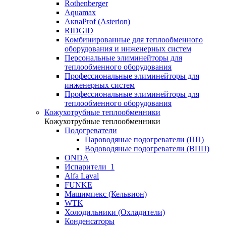
Rothenberger
Aquamax
АкваProf (Asterion)
RIDGID
Комбинированные для теплообменного
оборудования и инженерных систем
Персональные элиминейторы для
теплообменного оборудования
Профессиональные элиминейторы для
инженерных систем
Профессиональные элиминейторы для
теплообменного оборудования
Кожухотрубные теплообменники
Кожухотрубные теплообменники
Подогреватели
Пароводяные подогреватели (ПП)
Водоводяные подогреватели (ВПП)
ONDA
Испарители_1
Alfa Laval
FUNKE
Машимпекс (Кельвион)
WTK
Холодильники (Охладители)
Конденсаторы