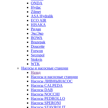
ONDA
Hydac
Zilmet
ASA Hydralik
ECO AIR
HISAKA
Ридан
ЭксЭко
BOWA
Brazepak
Doucette
Forwon
Secespol
Stokvis
WTK
Насосы и насосные станции
Назад
Насосы и насосные станции
Насосы ЛИВНЫНАСОС
Насосы CALPEDA
Насосы DAB
Насосы NOCCHI
Насосы PEDROLLO
Насосы SPERONI
Насосы STAVROLIT