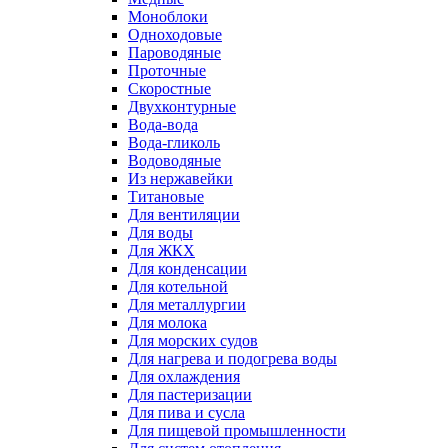
Моноблоки
Одноходовые
Пароводяные
Проточные
Скоростные
Двухконтурные
Вода-вода
Вода-гликоль
Водоводяные
Из нержавейки
Титановые
Для вентиляции
Для воды
Для ЖКХ
Для конденсации
Для котельной
Для металлургии
Для молока
Для морских судов
Для нагрева и подогрева воды
Для охлаждения
Для пастеризации
Для пива и сусла
Для пищевой промышленности