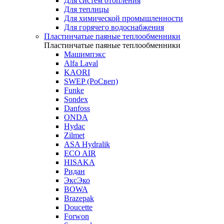
Для систем отопления
Для теплицы
Для химической промышленности
Для горячего водоснабжения
Пластинчатые паяные теплообменники
Пластинчатые паяные теплообменники
Машимпэкс
Alfa Laval
KAORI
SWEP (РоСвеп)
Funke
Sondex
Danfoss
ONDA
Hydac
Zilmet
ASA Hydralik
ECO AIR
HISAKA
Ридан
ЭксЭко
BOWA
Brazepak
Doucette
Forwon