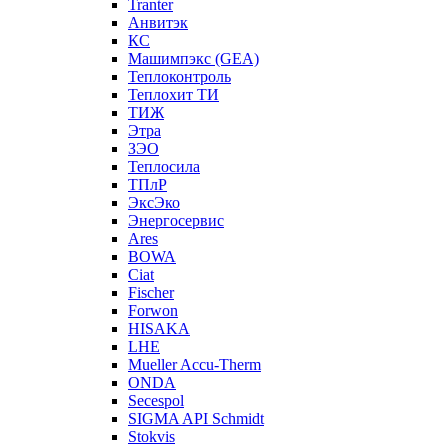
Tranter
Анвитэк
КС
Машимпэкс (GEA)
Теплоконтроль
Теплохит ТИ
ТИЖ
Этра
ЗЭО
Теплосила
ТПлР
ЭксЭко
Энергосервис
Ares
BOWA
Ciat
Fischer
Forwon
HISAKA
LHE
Mueller Accu-Therm
ONDA
Secespol
SIGMA API Schmidt
Stokvis