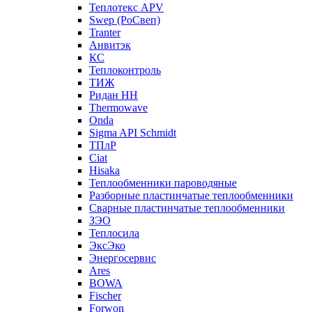
Теплотекс APV
Swep (РоСвеп)
Tranter
Анвитэк
КС
Теплоконтроль
ТИЖ
Ридан НН
Thermowave
Onda
Sigma API Schmidt
ТПлР
Ciat
Hisaka
Теплообменники пароводяные
Разборные пластинчатые теплообменники
Сварные пластинчатые теплообменники
ЗЭО
Теплосила
ЭксЭко
Энергосервис
Ares
BOWA
Fischer
Forwon