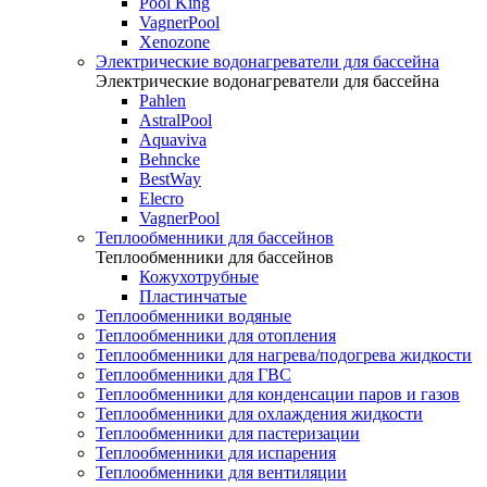
Pool King
VagnerPool
Xenozone
Электрические водонагреватели для бассейна
Электрические водонагреватели для бассейна
Pahlen
AstralPool
Aquaviva
Behncke
BestWay
Elecro
VagnerPool
Теплообменники для бассейнов
Теплообменники для бассейнов
Кожухотрубные
Пластинчатые
Теплообменники водяные
Теплообменники для отопления
Теплообменники для нагрева/подогрева жидкости
Теплообменники для ГВС
Теплообменники для конденсации паров и газов
Теплообменники для охлаждения жидкости
Теплообменники для пастеризации
Теплообменники для испарения
Теплообменники для вентиляции