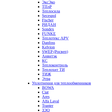
ЭксЭко
ТПлР
Теплосила
Secespol
Fischer
РИДАН
Sondex
FUNKE
Теплотекс APV
Danfoss
Kelvion
SWEP (Росвеп)
Анвитэк
КС
Теплоконтроль
Теплохит ТИ
ТИЖ
Этра
Уплотнения для теплообменников
BOWA
Ciat
Ares
Alfa Laval
Tranter
ЗЭО