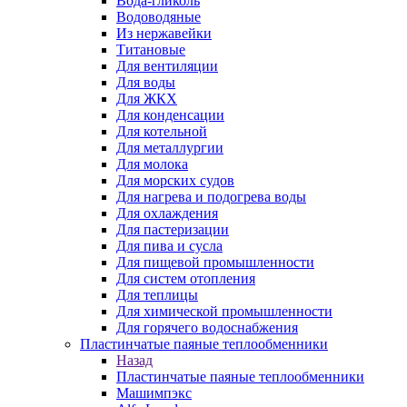
Вода-гликоль
Водоводяные
Из нержавейки
Титановые
Для вентиляции
Для воды
Для ЖКХ
Для конденсации
Для котельной
Для металлургии
Для молока
Для морских судов
Для нагрева и подогрева воды
Для охлаждения
Для пастеризации
Для пива и сусла
Для пищевой промышленности
Для систем отопления
Для теплицы
Для химической промышленности
Для горячего водоснабжения
Пластинчатые паяные теплообменники
Назад
Пластинчатые паяные теплообменники
Машимпэкс