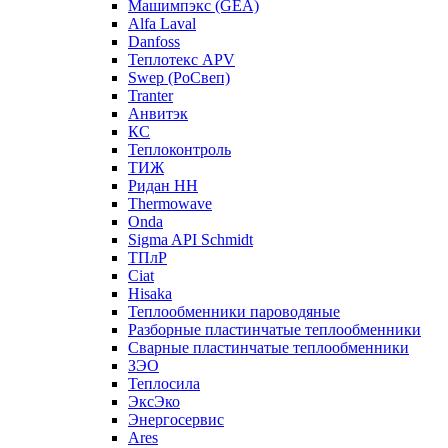
Машимпэкс (GEA)
Alfa Laval
Danfoss
Теплотекс APV
Swep (РоСвеп)
Tranter
Анвитэк
КС
Теплоконтроль
ТИЖ
Ридан НН
Thermowave
Onda
Sigma API Schmidt
ТПлР
Ciat
Hisaka
Теплообменники пароводяные
Разборные пластинчатые теплообменники
Сварные пластинчатые теплообменники
ЗЭО
Теплосила
ЭксЭко
Энергосервис
Ares