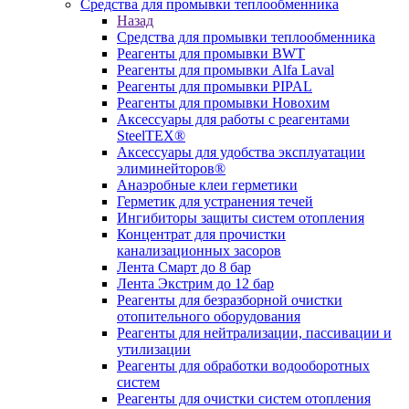
Средства для промывки теплообменника
Назад
Средства для промывки теплообменника
Реагенты для промывки BWT
Реагенты для промывки Alfa Laval
Реагенты для промывки PIPAL
Реагенты для промывки Новохим
Аксессуары для работы с реагентами
SteelTEX®
Аксессуары для удобства эксплуатации
элиминейторов®
Анаэробные клеи герметики
Герметик для устранения течей
Ингибиторы защиты систем отопления
Концентрат для прочистки
канализационных засоров
Лента Смарт до 8 бар
Лента Экстрим до 12 бар
Реагенты для безразборной очистки
отопительного оборудования
Реагенты для нейтрализации, пассивации и
утилизации
Реагенты для обработки водооборотных
систем
Реагенты для очистки систем отопления