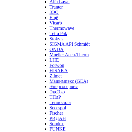
Alfa Laval
Tranter
ЗЭО
Ещё
Vicarb
Thermowave
Tetra Pak
Stokvis
SIGMA API Schmidt
ONDA
Mueller Accu-Therm
LHE
Forwon
HISAKA
Zilmet
Машимпэкс (GEA)
Энергосервис
ЭксЭко
ТПлР
Теплосила
Secespol
Fischer
РИДАН
Sondex
FUNKE