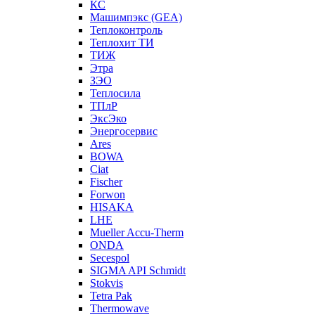
КС
Машимпэкс (GEA)
Теплоконтроль
Теплохит ТИ
ТИЖ
Этра
ЗЭО
Теплосила
ТПлР
ЭксЭко
Энергосервис
Ares
BOWA
Ciat
Fischer
Forwon
HISAKA
LHE
Mueller Accu-Therm
ONDA
Secespol
SIGMA API Schmidt
Stokvis
Tetra Pak
Thermowave