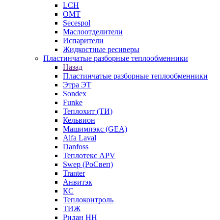
LCH
OMT
Secespol
Маслоотделители
Испарители
Жидкостные ресиверы
Пластинчатые разборные теплообменники
Назад
Пластинчатые разборные теплообменники
Этра ЭТ
Sondex
Funke
Теплохит (ТИ)
Кельвион
Машимпэкс (GEA)
Alfa Laval
Danfoss
Теплотекс APV
Swep (РоСвеп)
Tranter
Анвитэк
КС
Теплоконтроль
ТИЖ
Ридан НН