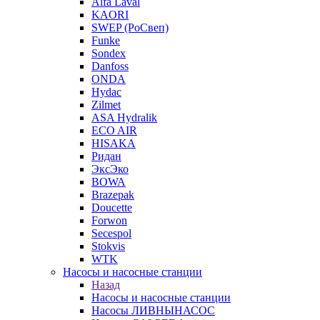
Alfa Laval
KAORI
SWEP (РоСвеп)
Funke
Sondex
Danfoss
ONDA
Hydac
Zilmet
ASA Hydralik
ECO AIR
HISAKA
Ридан
ЭксЭко
BOWA
Brazepak
Doucette
Forwon
Secespol
Stokvis
WTK
Насосы и насосные станции
Назад
Насосы и насосные станции
Насосы ЛИВНЫНАСОС