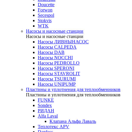
Doucette
Forwon
Secespol
Stokvis
WTK
Насосы и насосные станции
Насосы и насосные станции
Насосы ЛИВНЫНАСОС
Насосы CALPEDA
Насосы DAB
Насосы NOCCHI
Насосы PEDROLLO
Насосы SPERONI
Насосы STAVROLIT
Насосы TSURUMI
Насосы UNIPUMP
Пластины и уплотнения для теплообменников
Пластины и уплотнения для теплообменников
FUNKE
Sondex
РИДАН
Alfa Laval
Клапана Альфа Лаваль
Теплотекс APV
Danfoss