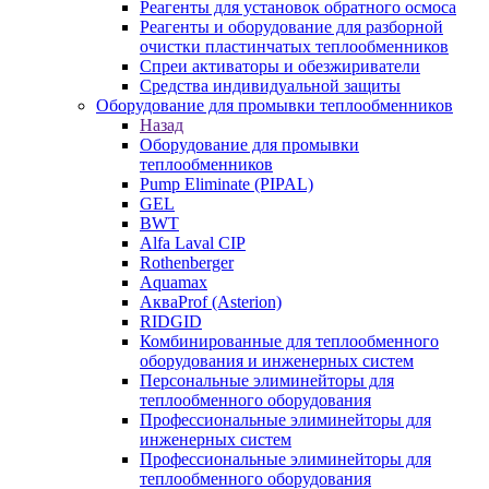
Реагенты для установок обратного осмоса
Реагенты и оборудование для разборной
очистки пластинчатых теплообменников
Спреи активаторы и обезжириватели
Средства индивидуальной защиты
Оборудование для промывки теплообменников
Назад
Оборудование для промывки
теплообменников
Pump Eliminate (PIPAL)
GEL
BWT
Alfa Laval CIP
Rothenberger
Aquamax
АкваProf (Asterion)
RIDGID
Комбинированные для теплообменного
оборудования и инженерных систем
Персональные элиминейторы для
теплообменного оборудования
Профессиональные элиминейторы для
инженерных систем
Профессиональные элиминейторы для
теплообменного оборудования