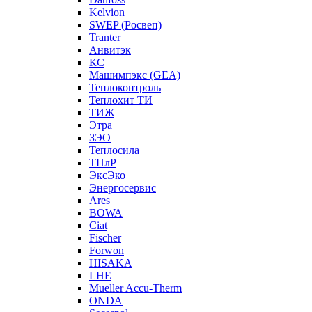
Kelvion
SWEP (Росвеп)
Tranter
Анвитэк
КС
Машимпэкс (GEA)
Теплоконтроль
Теплохит ТИ
ТИЖ
Этра
ЗЭО
Теплосила
ТПлР
ЭксЭко
Энергосервис
Ares
BOWA
Ciat
Fischer
Forwon
HISAKA
LHE
Mueller Accu-Therm
ONDA