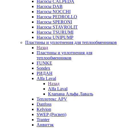
Насосы CALPEDA
Насосы DAB
Насосы NOCCHI
Насосы PEDROLLO
Насосы SPERONI
Насосы STAVROLIT
Насосы TSURUMI
Насосы UNIPUMP
Пластины и уплотнения для теплообменников
Назад
Пластины и уплотнения для
теплообменников
FUNKE
Sondex
РИДАН
Alfa Laval
Назад
Alfa Laval
Клапана Альфа Лаваль
Теплотекс APV
Danfoss
Kelvion
SWEP (Росвеп)
Tranter
Анвитэк