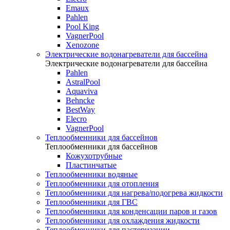
Emaux
Pahlen
Pool King
VagnerPool
Xenozone
Электрические водонагреватели для бассейна
Электрические водонагреватели для бассейна
Pahlen
AstralPool
Aquaviva
Behncke
BestWay
Elecro
VagnerPool
Теплообменники для бассейнов
Теплообменники для бассейнов
Кожухотрубные
Пластинчатые
Теплообменники водяные
Теплообменники для отопления
Теплообменники для нагрева/подогрева жидкости
Теплообменники для ГВС
Теплообменники для конденсации паров и газов
Теплообменники для охлаждения жидкости
Теплообменники для пастеризации