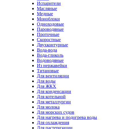
Испарители
Масляные
Медные
Моноблоки
Одноходовые
Пароводяные
Проточные
Скоростные
Двухконтурные
Вода-вода
Вода-гликоль
Водоводяные
Из нержавейки
Титановые
Для вентиляции
Для воды
Для ЖКХ
Для конденсации
Для котельной
Для металлургии
Для молока
Для морских судов
Для нагрева и подогрева воды
Для охлаждения
Для пастеризации