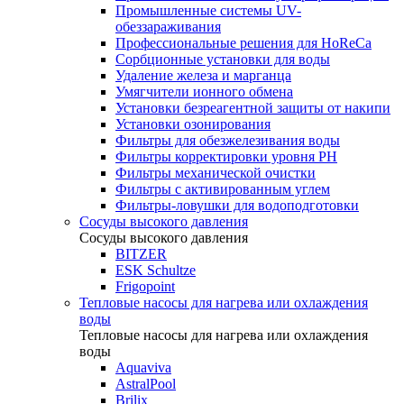
Промышленные системы UV-
обеззараживания
Профессиональные решения для HoReCa
Сорбционные установки для воды
Удаление железа и марганца
Умягчители ионного обмена
Установки безреагентной защиты от накипи
Установки озонирования
Фильтры для обезжелезивания воды
Фильтры корректировки уровня PH
Фильтры механической очистки
Фильтры с активированным углем
Фильтры-ловушки для водоподготовки
Сосуды высокого давления
Сосуды высокого давления
BITZER
ESK Schultze
Frigopoint
Тепловые насосы для нагрева или охлаждения
воды
Тепловые насосы для нагрева или охлаждения
воды
Aquaviva
AstralPool
Brilix