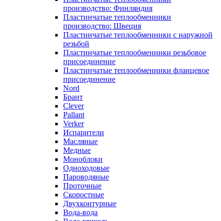
производство: Финляндия
Пластинчатые теплообменники
производство: Швеция
Пластинчатые теплообменники с наружной
резьбой
Пластинчатые теплообменники резьбовое
присоединение
Пластинчатые теплообменники фланцевое
присоединение
Nord
Брант
Clever
Pallant
Verker
Испарители
Масляные
Медные
Моноблоки
Одноходовые
Пароводяные
Проточные
Скоростные
Двухконтурные
Вода-вода