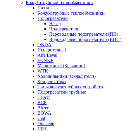
Кожухотрубные теплообменники
Назад
Кожухотрубные теплообменники
Подогреватели
Назад
Подогреватели
Пароводяные подогреватели (ПП)
Водоводяные подогреватели (ВПП)
ONDA
Испарители_1
Alfa Laval
FUNKE
Машимпекс (Кельвион)
WTK
Холодильники (Охладители)
Конденсаторы
Типы кожухотрубных устройств
Подогреватели трубные
ТТАИ
BCF
Bitzer
BOWA
Ciat
Doucette
HRS