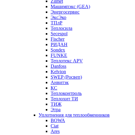
Zilmet
Машимпэкс (GEA)
Энергосервис
ЭксЭко
ТПлР
Теплосила
Secespol
Fischer
РИДАН
Sondex
FUNKE
Теплотекс APV
Danfoss
Kelvion
SWEP (Росвеп)
Анвитэк
КС
Теплоконтроль
Теплохит ТИ
ТИЖ
Этра
Уплотнения для теплообменников
BOWA
Ciat
Ares