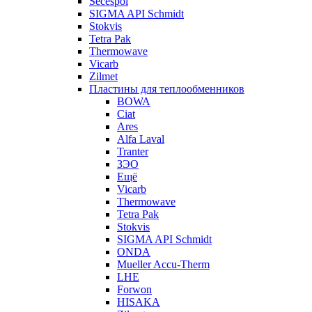
Secespol
SIGMA API Schmidt
Stokvis
Tetra Pak
Thermowave
Vicarb
Zilmet
Пластины для теплообменников
BOWA
Ciat
Ares
Alfa Laval
Tranter
ЗЭО
Ещё
Vicarb
Thermowave
Tetra Pak
Stokvis
SIGMA API Schmidt
ONDA
Mueller Accu-Therm
LHE
Forwon
HISAKA