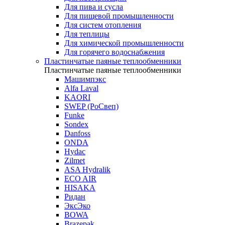
Для пива и сусла
Для пищевой промышленности
Для систем отопления
Для теплицы
Для химической промышленности
Для горячего водоснабжения
Пластинчатые паяные теплообменники
Пластинчатые паяные теплообменники
Машимпэкс
Alfa Laval
KAORI
SWEP (РоСвеп)
Funke
Sondex
Danfoss
ONDA
Hydac
Zilmet
ASA Hydralik
ECO AIR
HISAKA
Ридан
ЭксЭко
BOWA
Brazepak