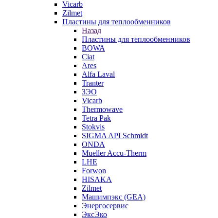
Vicarb
Zilmet
Пластины для теплообменников
Назад
Пластины для теплообменников
BOWA
Ciat
Ares
Alfa Laval
Tranter
ЗЭО
Vicarb
Thermowave
Tetra Pak
Stokvis
SIGMA API Schmidt
ONDA
Mueller Accu-Therm
LHE
Forwon
HISAKA
Zilmet
Машимпэкс (GEA)
Энергосервис
ЭксЭко