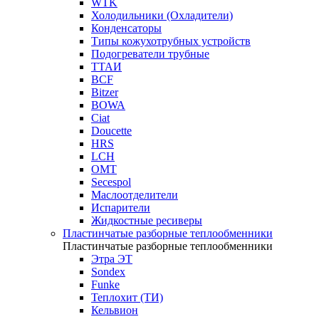
WTK
Холодильники (Охладители)
Конденсаторы
Типы кожухотрубных устройств
Подогреватели трубные
ТТАИ
BCF
Bitzer
BOWA
Ciat
Doucette
HRS
LCH
OMT
Secespol
Маслоотделители
Испарители
Жидкостные ресиверы
Пластинчатые разборные теплообменники
Пластинчатые разборные теплообменники
Этра ЭТ
Sondex
Funke
Теплохит (ТИ)
Кельвион