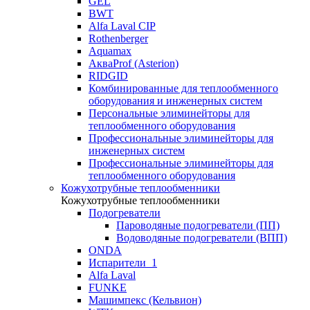
GEL
BWT
Alfa Laval CIP
Rothenberger
Aquamax
АкваProf (Asterion)
RIDGID
Комбинированные для теплообменного
оборудования и инженерных систем
Персональные элиминейторы для
теплообменного оборудования
Профессиональные элиминейторы для
инженерных систем
Профессиональные элиминейторы для
теплообменного оборудования
Кожухотрубные теплообменники
Кожухотрубные теплообменники
Подогреватели
Пароводяные подогреватели (ПП)
Водоводяные подогреватели (ВПП)
ONDA
Испарители_1
Alfa Laval
FUNKE
Машимпекс (Кельвион)