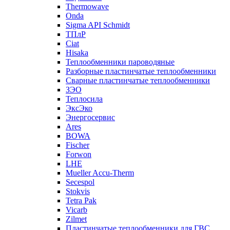
Thermowave
Onda
Sigma API Schmidt
ТПлР
Ciat
Hisaka
Теплообменники пароводяные
Разборные пластинчатые теплообменники
Сварные пластинчатые теплообменники
ЗЭО
Теплосила
ЭксЭко
Энергосервис
Ares
BOWA
Fischer
Forwon
LHE
Mueller Accu-Therm
Secespol
Stokvis
Tetra Pak
Vicarb
Zilmet
Пластинчатые теплообменники для ГВС