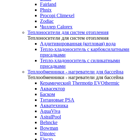
Fairland
Phnix
Procopi Climexel
Zodiac
Чиллер Calorex
Теплоносители для систем отопления
Теплоносители для систем отопления
Аддитивированная (котловая) вода
Тепло-хладоноситель с карбоксилатными
присадками
Тепло-хладоноситель с силикатными
присадками
Теплообменники - нагреватели для бассейна
Теплообменники - нагреватели для бассейна
Керамический Thermotip EVOthermic
Аквасектор
Баском
Титановые PSA
Акватехника
AquaViva
AstralPool
Behncke
Bowman
Dinotec
Elecro