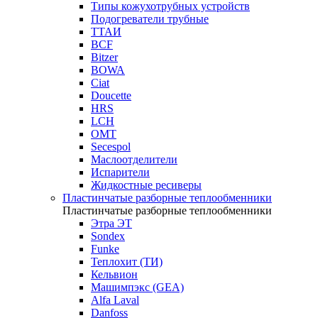
Типы кожухотрубных устройств
Подогреватели трубные
ТТАИ
BCF
Bitzer
BOWA
Ciat
Doucette
HRS
LCH
OMT
Secespol
Маслоотделители
Испарители
Жидкостные ресиверы
Пластинчатые разборные теплообменники
Пластинчатые разборные теплообменники
Этра ЭТ
Sondex
Funke
Теплохит (ТИ)
Кельвион
Машимпэкс (GEA)
Alfa Laval
Danfoss