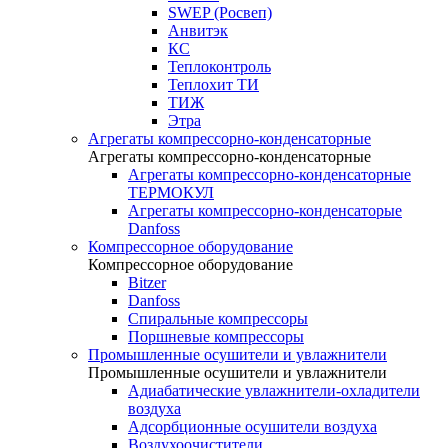
SWEP (Росвеп)
Анвитэк
КС
Теплоконтроль
Теплохит ТИ
ТИЖ
Этра
Агрегаты компрессорно-конденсаторные
Агрегаты компрессорно-конденсаторные
Агрегаты компрессорно-конденсаторные
ТЕРМОКУЛ
Агрегаты компрессорно-конденсаторые
Danfoss
Компрессорное оборудование
Компрессорное оборудование
Bitzer
Danfoss
Спиральные компрессоры
Поршневые компрессоры
Промышленные осушители и увлажнители
Промышленные осушители и увлажнители
Адиабатические увлажнители-охладители
воздуха
Адсорбционные осушители воздуха
Воздухоочистители