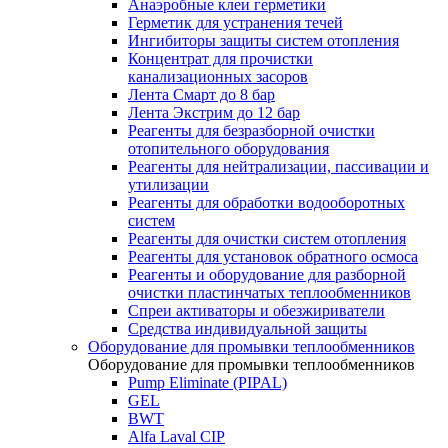
Анаэробные клеи герметики
Герметик для устранения течей
Ингибиторы защиты систем отопления
Концентрат для прочистки
канализационных засоров
Лента Смарт до 8 бар
Лента Экстрим до 12 бар
Реагенты для безразборной очистки
отопительного оборудования
Реагенты для нейтрализации, пассивации и
утилизации
Реагенты для обработки водооборотных
систем
Реагенты для очистки систем отопления
Реагенты для установок обратного осмоса
Реагенты и оборудование для разборной
очистки пластинчатых теплообменников
Спреи активаторы и обезжириватели
Средства индивидуальной защиты
Оборудование для промывки теплообменников
Оборудование для промывки теплообменников
Pump Eliminate (PIPAL)
GEL
BWT
Alfa Laval CIP