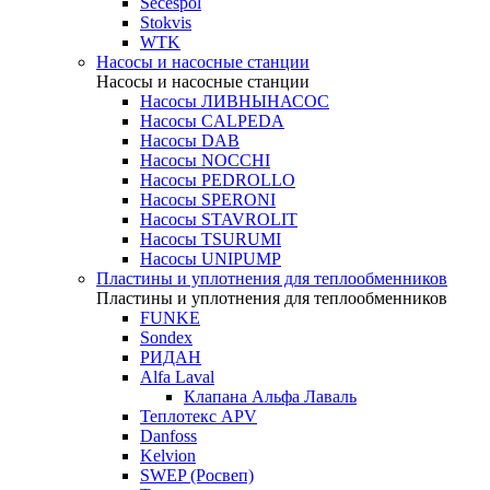
Secespol
Stokvis
WTK
Насосы и насосные станции
Насосы и насосные станции
Насосы ЛИВНЫНАСОС
Насосы CALPEDA
Насосы DAB
Насосы NOCCHI
Насосы PEDROLLO
Насосы SPERONI
Насосы STAVROLIT
Насосы TSURUMI
Насосы UNIPUMP
Пластины и уплотнения для теплообменников
Пластины и уплотнения для теплообменников
FUNKE
Sondex
РИДАН
Alfa Laval
Клапана Альфа Лаваль
Теплотекс APV
Danfoss
Kelvion
SWEP (Росвеп)