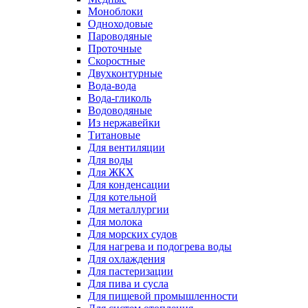
Моноблоки
Одноходовые
Пароводяные
Проточные
Скоростные
Двухконтурные
Вода-вода
Вода-гликоль
Водоводяные
Из нержавейки
Титановые
Для вентиляции
Для воды
Для ЖКХ
Для конденсации
Для котельной
Для металлургии
Для молока
Для морских судов
Для нагрева и подогрева воды
Для охлаждения
Для пастеризации
Для пива и сусла
Для пищевой промышленности