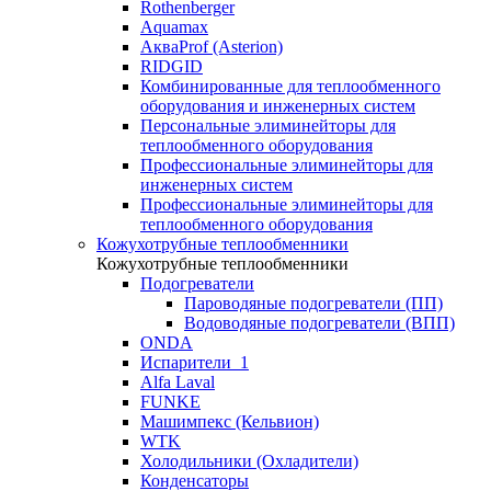
Rothenberger
Aquamax
АкваProf (Asterion)
RIDGID
Комбинированные для теплообменного
оборудования и инженерных систем
Персональные элиминейторы для
теплообменного оборудования
Профессиональные элиминейторы для
инженерных систем
Профессиональные элиминейторы для
теплообменного оборудования
Кожухотрубные теплообменники
Кожухотрубные теплообменники
Подогреватели
Пароводяные подогреватели (ПП)
Водоводяные подогреватели (ВПП)
ONDA
Испарители_1
Alfa Laval
FUNKE
Машимпекс (Кельвион)
WTK
Холодильники (Охладители)
Конденсаторы