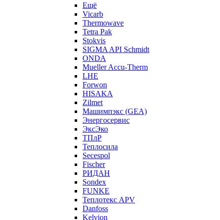
Ещё
Vicarb
Thermowave
Tetra Pak
Stokvis
SIGMA API Schmidt
ONDA
Mueller Accu-Therm
LHE
Forwon
HISAKA
Zilmet
Машимпэкс (GEA)
Энергосервис
ЭксЭко
ТПлР
Теплосила
Secespol
Fischer
РИДАН
Sondex
FUNKE
Теплотекс APV
Danfoss
Kelvion