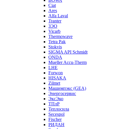
BOWA
Ciat
Ares
Alfa Laval
Tranter
ЗЭО
Vicarb
Thermowave
Tetra Pak
Stokvis
SIGMA API Schmidt
ONDA
Mueller Accu-Therm
LHE
Forwon
HISAKA
Zilmet
Машимпэкс (GEA)
Энергосервис
ЭксЭко
ТПлР
Теплосила
Secespol
Fischer
РИДАН