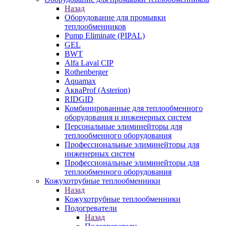
Назад
Оборудование для промывки
теплообменников
Pump Eliminate (PIPAL)
GEL
BWT
Alfa Laval CIP
Rothenberger
Aquamax
АкваProf (Asterion)
RIDGID
Комбинированные для теплообменного
оборудования и инженерных систем
Персональные элиминейторы для
теплообменного оборудования
Профессиональные элиминейторы для
инженерных систем
Профессиональные элиминейторы для
теплообменного оборудования
Кожухотрубные теплообменники
Назад
Кожухотрубные теплообменники
Подогреватели
Назад