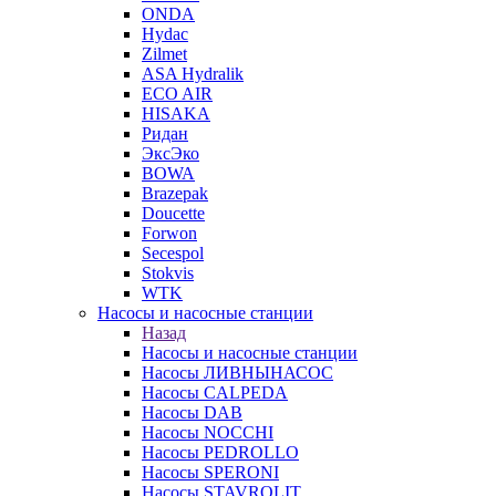
ONDA
Hydac
Zilmet
ASA Hydralik
ECO AIR
HISAKA
Ридан
ЭксЭко
BOWA
Brazepak
Doucette
Forwon
Secespol
Stokvis
WTK
Насосы и насосные станции
Назад
Насосы и насосные станции
Насосы ЛИВНЫНАСОС
Насосы CALPEDA
Насосы DAB
Насосы NOCCHI
Насосы PEDROLLO
Насосы SPERONI
Насосы STAVROLIT