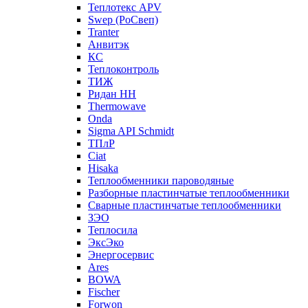
Теплотекс APV
Swep (РоСвеп)
Tranter
Анвитэк
КС
Теплоконтроль
ТИЖ
Ридан НН
Thermowave
Onda
Sigma API Schmidt
ТПлР
Ciat
Hisaka
Теплообменники пароводяные
Разборные пластинчатые теплообменники
Сварные пластинчатые теплообменники
ЗЭО
Теплосила
ЭксЭко
Энергосервис
Ares
BOWA
Fischer
Forwon