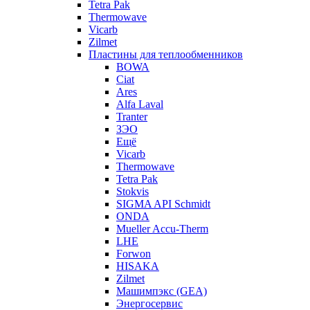
Tetra Pak
Thermowave
Vicarb
Zilmet
Пластины для теплообменников
BOWA
Ciat
Ares
Alfa Laval
Tranter
ЗЭО
Ещё
Vicarb
Thermowave
Tetra Pak
Stokvis
SIGMA API Schmidt
ONDA
Mueller Accu-Therm
LHE
Forwon
HISAKA
Zilmet
Машимпэкс (GEA)
Энергосервис