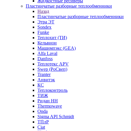
Жидкостные ресиверы
Пластинчатые разборные теплообменники
Назад
Пластинчатые разборные теплообменники
Этра ЭТ
Sondex
Funke
Теплохит (ТИ)
Кельвион
Машимпэкс (GEA)
Alfa Laval
Danfoss
Теплотекс APV
Swep (РоСвеп)
Tranter
Анвитэк
КС
Теплоконтроль
ТИЖ
Ридан НН
Thermowave
Onda
Sigma API Schmidt
ТПлР
Ciat