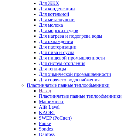
Для ЖКХ
Для конденсации
Для котельной
Для металлургии
Для молока
Для морских судов
Для нагрева и подогрева воды
Для охлаждения
Для пастеризации
Для пива и сусла
Для пищевой промышленности
Для систем отопления
Для теплицы
Для химической промышленности
Для горячего водоснабжения
Пластинчатые паяные теплообменники
Назад
Пластинчатые паяные теплообменники
Машимпэкс
Alfa Laval
KAORI
SWEP (РоСвеп)
Funke
Sondex
Danfoss