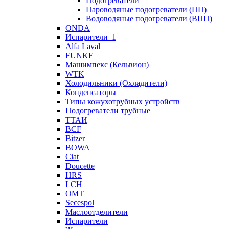
Подогреватели
Пароводяные подогреватели (ПП)
Водоводяные подогреватели (ВПП)
ONDA
Испарители_1
Alfa Laval
FUNKE
Машимпекс (Кельвион)
WTK
Холодильники (Охладители)
Конденсаторы
Типы кожухотрубных устройств
Подогреватели трубные
ТТАИ
BCF
Bitzer
BOWA
Ciat
Doucette
HRS
LCH
OMT
Secespol
Маслоотделители
Испарители