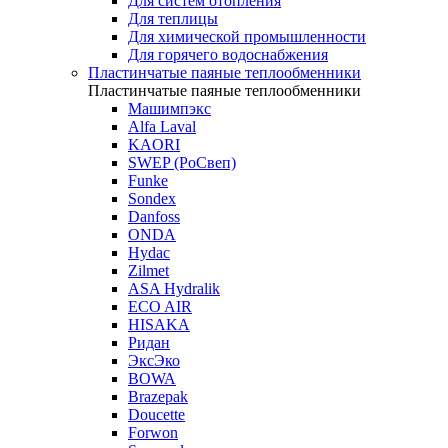
Для систем отопления
Для теплицы
Для химической промышленности
Для горячего водоснабжения
Пластинчатые паяные теплообменники
Пластинчатые паяные теплообменники
Машимпэкс
Alfa Laval
KAORI
SWEP (РоСвеп)
Funke
Sondex
Danfoss
ONDA
Hydac
Zilmet
ASA Hydralik
ECO AIR
HISAKA
Ридан
ЭксЭко
BOWA
Brazepak
Doucette
Forwon