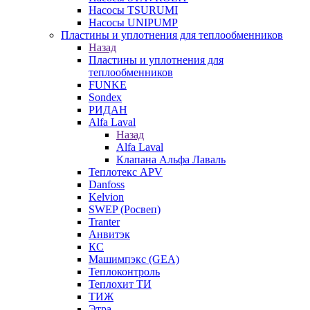
Насосы TSURUMI
Насосы UNIPUMP
Пластины и уплотнения для теплообменников
Назад
Пластины и уплотнения для
теплообменников
FUNKE
Sondex
РИДАН
Alfa Laval
Назад
Alfa Laval
Клапана Альфа Лаваль
Теплотекс APV
Danfoss
Kelvion
SWEP (Росвеп)
Tranter
Анвитэк
КС
Машимпэкс (GEA)
Теплоконтроль
Теплохит ТИ
ТИЖ
Этра