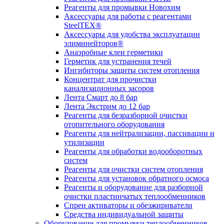
Реагенты для промывки Новохим
Аксессуары для работы с реагентами
SteelTEX®
Аксессуары для удобства эксплуатации
элиминейторов®
Анаэробные клеи герметики
Герметик для устранения течей
Ингибиторы защиты систем отопления
Концентрат для прочистки
канализационных засоров
Лента Смарт до 8 бар
Лента Экстрим до 12 бар
Реагенты для безразборной очистки
отопительного оборудования
Реагенты для нейтрализации, пассивации и
утилизации
Реагенты для обработки водооборотных
систем
Реагенты для очистки систем отопления
Реагенты для установок обратного осмоса
Реагенты и оборудование для разборной
очистки пластинчатых теплообменников
Спреи активаторы и обезжириватели
Средства индивидуальной защиты
Оборудование для промывки теплообменников