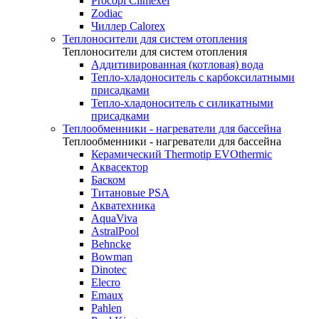
Procopi Climexel
Zodiac
Чиллер Calorex
Теплоносители для систем отопления
Теплоносители для систем отопления
Аддитивированная (котловая) вода
Тепло-хладоноситель с карбоксилатными
присадками
Тепло-хладоноситель с силикатными
присадками
Теплообменники - нагреватели для бассейна
Теплообменники - нагреватели для бассейна
Керамический Thermotip EVOthermic
Аквасектор
Баском
Титановые PSA
Акватехника
AquaViva
AstralPool
Behncke
Bowman
Dinotec
Elecro
Emaux
Pahlen