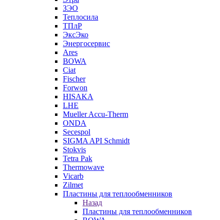
ЗЭО
Теплосила
ТПлР
ЭксЭко
Энергосервис
Ares
BOWA
Ciat
Fischer
Forwon
HISAKA
LHE
Mueller Accu-Therm
ONDA
Secespol
SIGMA API Schmidt
Stokvis
Tetra Pak
Thermowave
Vicarb
Zilmet
Пластины для теплообменников
Назад
Пластины для теплообменников