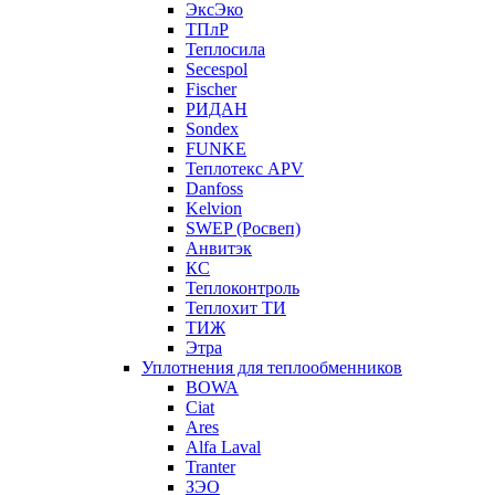
ЭксЭко
ТПлР
Теплосила
Secespol
Fischer
РИДАН
Sondex
FUNKE
Теплотекс APV
Danfoss
Kelvion
SWEP (Росвеп)
Анвитэк
КС
Теплоконтроль
Теплохит ТИ
ТИЖ
Этра
Уплотнения для теплообменников
BOWA
Ciat
Ares
Alfa Laval
Tranter
ЗЭО