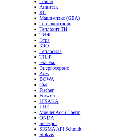
Tranter
Анвитэк
КС
Машимпэкс (GEA)
Теплоконтроль
Теплохит ТИ
ТИЖ
Этра
ЗЭО
Теплосила
ТПлР
ЭксЭко
Энергосервис
Ares
BOWA
Ciat
Fischer
Forwon
HISAKA
LHE
Mueller Accu-Therm
ONDA
Secespol
SIGMA API Schmidt
Stokvis