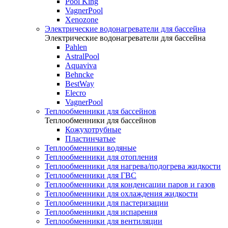
Pool King
VagnerPool
Xenozone
Электрические водонагреватели для бассейна
Электрические водонагреватели для бассейна
Pahlen
AstralPool
Aquaviva
Behncke
BestWay
Elecro
VagnerPool
Теплообменники для бассейнов
Теплообменники для бассейнов
Кожухотрубные
Пластинчатые
Теплообменники водяные
Теплообменники для отопления
Теплообменники для нагрева/подогрева жидкости
Теплообменники для ГВС
Теплообменники для конденсации паров и газов
Теплообменники для охлаждения жидкости
Теплообменники для пастеризации
Теплообменники для испарения
Теплообменники для вентиляции