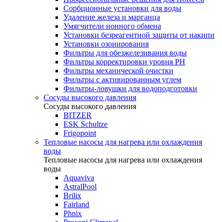
Сорбционные установки для воды
Удаление железа и марганца
Умягчители ионного обмена
Установки безреагентной защиты от накипи
Установки озонирования
Фильтры для обезжелезивания воды
Фильтры корректировки уровня PH
Фильтры механической очистки
Фильтры с активированным углем
Фильтры-ловушки для водоподготовки
Сосуды высокого давления
Сосуды высокого давления
BITZER
ESK Schultze
Frigopoint
Тепловые насосы для нагрева или охлаждения
воды
Тепловые насосы для нагрева или охлаждения
воды
Aquaviva
AstralPool
Brilix
Fairland
Phnix