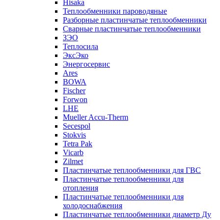
Hisaka
Теплообменники пароводяные
Разборные пластинчатые теплообменники
Сварные пластинчатые теплообменники
ЗЭО
Теплосила
ЭксЭко
Энергосервис
Ares
BOWA
Fischer
Forwon
LHE
Mueller Accu-Therm
Secespol
Stokvis
Tetra Pak
Vicarb
Zilmet
Пластинчатые теплообменники для ГВС
Пластинчатые теплообменники для
отопления
Пластинчатые теплообменники для
холодоснабжения
Пластинчатые теплообменники диаметр Ду