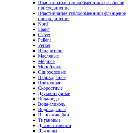
Пластинчатые теплообменники резьбовое
присоединение
Пластинчатые теплообменники фланцевое
присоединение
Nord
Брант
Clever
Pallant
Verker
Испарители
Масляные
Медные
Моноблоки
Одноходовые
Пароводяные
Проточные
Скоростные
Двухконтурные
Вода-вода
Вода-гликоль
Водоводяные
Из нержавейки
Титановые
Для вентиляции
Для воды