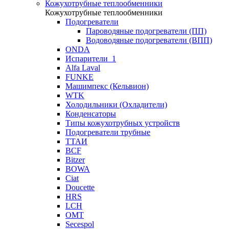
Кожухотрубные теплообменники
Кожухотрубные теплообменники
Подогреватели
Пароводяные подогреватели (ПП)
Водоводяные подогреватели (ВПП)
ONDA
Испарители_1
Alfa Laval
FUNKE
Машимпекс (Кельвион)
WTK
Холодильники (Охладители)
Конденсаторы
Типы кожухотрубных устройств
Подогреватели трубные
ТТАИ
BCF
Bitzer
BOWA
Ciat
Doucette
HRS
LCH
OMT
Secespol