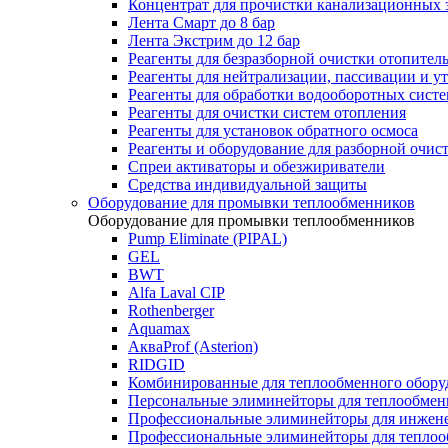
Концентрат для прочистки канализационных 
Лента Смарт до 8 бар
Лента Экстрим до 12 бар
Реагенты для безразборной очистки отопител
Реагенты для нейтрализации, пассивации и у
Реагенты для обработки водооборотных сист
Реагенты для очистки систем отопления
Реагенты для установок обратного осмоса
Реагенты и оборудование для разборной очи
Спреи активаторы и обезжириватели
Средства индивидуальной защиты
Оборудование для промывки теплообменников
Оборудование для промывки теплообменников
Pump Eliminate (PIPAL)
GEL
BWT
Alfa Laval CIP
Rothenberger
Aquamax
АкваProf (Asterion)
RIDGID
Комбинированные для теплообменного обору
Персональные элиминейторы для теплообмен
Профессиональные элиминейторы для инжен
Профессиональные элиминейторы для теплоо