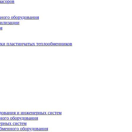
засоров
ьного оборудования
тилизации
ем
стки пластинчатых теплообменников
дования и инженерных систем
ного оборудования
ерных систем
бменного оборудования