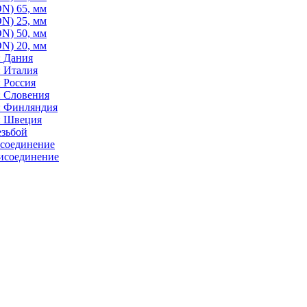
N) 65, мм
N) 25, мм
N) 50, мм
N) 20, мм
: Дания
: Италия
 Россия
: Словения
: Финляндия
: Швеция
езьбой
исоединение
исоединение