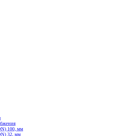
я
абжения
N) 100, мм
N) 32, мм