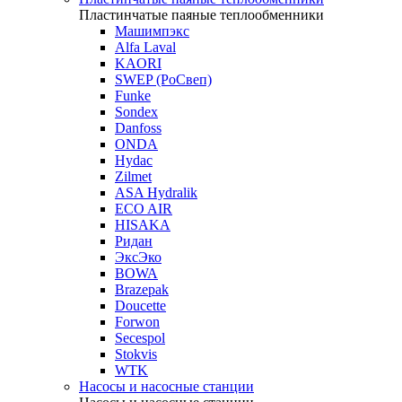
Пластинчатые паяные теплообменники
Машимпэкс
Alfa Laval
KAORI
SWEP (РоСвеп)
Funke
Sondex
Danfoss
ONDA
Hydac
Zilmet
ASA Hydralik
ECO AIR
HISAKA
Ридан
ЭксЭко
BOWA
Brazepak
Doucette
Forwon
Secespol
Stokvis
WTK
Насосы и насосные станции