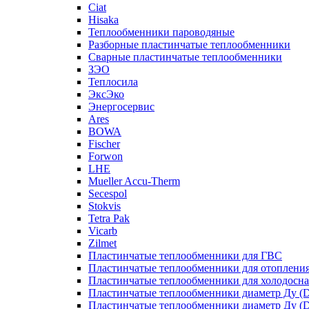
Ciat
Hisaka
Теплообменники пароводяные
Разборные пластинчатые теплообменники
Сварные пластинчатые теплообменники
ЗЭО
Теплосила
ЭксЭко
Энергосервис
Ares
BOWA
Fischer
Forwon
LHE
Mueller Accu-Therm
Secespol
Stokvis
Tetra Pak
Vicarb
Zilmet
Пластинчатые теплообменники для ГВС
Пластинчатые теплообменники для отоплени
Пластинчатые теплообменники для холодосн
Пластинчатые теплообменники диаметр Ду (D
Пластинчатые теплообменники диаметр Ду (D