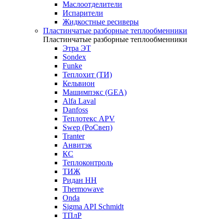
Маслоотделители
Испарители
Жидкостные ресиверы
Пластинчатые разборные теплообменники
Пластинчатые разборные теплообменники
Этра ЭТ
Sondex
Funke
Теплохит (ТИ)
Кельвион
Машимпэкс (GEA)
Alfa Laval
Danfoss
Теплотекс APV
Swep (РоСвеп)
Tranter
Анвитэк
КС
Теплоконтроль
ТИЖ
Ридан НН
Thermowave
Onda
Sigma API Schmidt
ТПлР