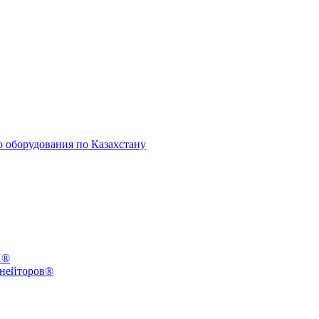
X®
инейторов®