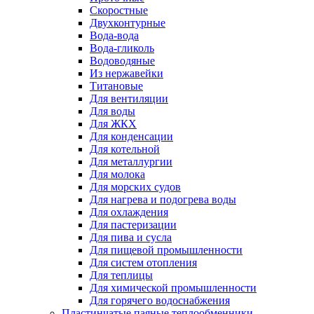
Скоростные
Двухконтурные
Вода-вода
Вода-гликоль
Водоводяные
Из нержавейки
Титановые
Для вентиляции
Для воды
Для ЖКХ
Для конденсации
Для котельной
Для металлургии
Для молока
Для морских судов
Для нагрева и подогрева воды
Для охлаждения
Для пастеризации
Для пива и сусла
Для пищевой промышленности
Для систем отопления
Для теплицы
Для химической промышленности
Для горячего водоснабжения
Пластинчатые паяные теплообменники