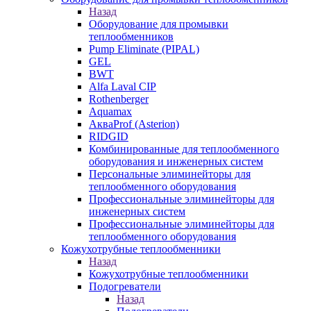
Назад
Оборудование для промывки
теплообменников
Pump Eliminate (PIPAL)
GEL
BWT
Alfa Laval CIP
Rothenberger
Aquamax
АкваProf (Asterion)
RIDGID
Комбинированные для теплообменного
оборудования и инженерных систем
Персональные элиминейторы для
теплообменного оборудования
Профессиональные элиминейторы для
инженерных систем
Профессиональные элиминейторы для
теплообменного оборудования
Кожухотрубные теплообменники
Назад
Кожухотрубные теплообменники
Подогреватели
Назад