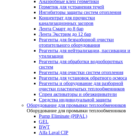
Анаэробные клеи герметики
Герметик для устранения течей
Ингибиторы защиты систем отопления
Концентрат для прочистки
канализационных засоров
Лента Смарт до 8 бар
Лента Экстрим до 12 бар
Реагенты для безразборной очистки
отопительного оборудования
Реагенты для нейтрализации, пассивации и
утилизации
Реагенты для обработки водооборотных
систем
Реагенты для очистки систем отопления
Реагенты для установок обратного осмоса
Реагенты и оборудование для разборной
очистки пластинчатых теплообменников
Спреи активаторы и обезжириватели
Средства индивидуальной защиты
Оборудование для промывки теплообменников
Оборудование для промывки теплообменников
Pump Eliminate (PIPAL)
GEL
BWT
Alfa Laval CIP