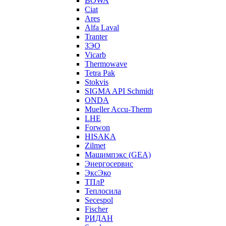
BOWA
Ciat
Ares
Alfa Laval
Tranter
ЗЭО
Vicarb
Thermowave
Tetra Pak
Stokvis
SIGMA API Schmidt
ONDA
Mueller Accu-Therm
LHE
Forwon
HISAKA
Zilmet
Машимпэкс (GEA)
Энергосервис
ЭксЭко
ТПлР
Теплосила
Secespol
Fischer
РИДАН