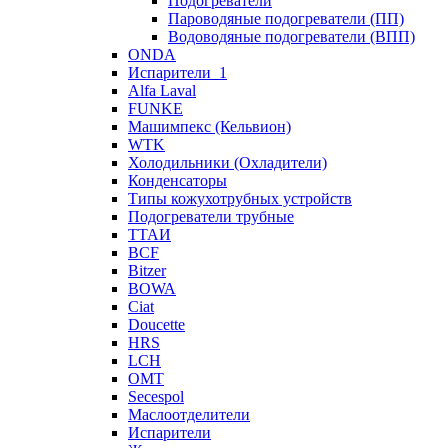
Подогреватели
Пароводяные подогреватели (ПП)
Водоводяные подогреватели (ВПП)
ONDA
Испарители_1
Alfa Laval
FUNKE
Машимпекс (Кельвион)
WTK
Холодильники (Охладители)
Конденсаторы
Типы кожухотрубных устройств
Подогреватели трубные
ТТАИ
BCF
Bitzer
BOWA
Ciat
Doucette
HRS
LCH
OMT
Secespol
Маслоотделители
Испарители