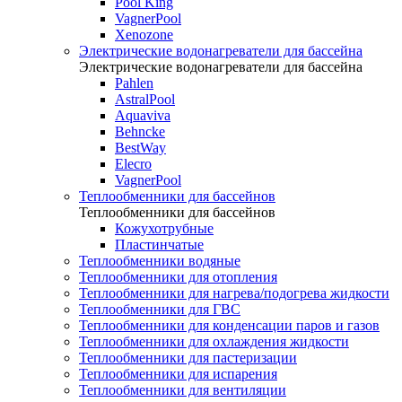
Pool King
VagnerPool
Xenozone
Электрические водонагреватели для бассейна
Электрические водонагреватели для бассейна
Pahlen
AstralPool
Aquaviva
Behncke
BestWay
Elecro
VagnerPool
Теплообменники для бассейнов
Теплообменники для бассейнов
Кожухотрубные
Пластинчатые
Теплообменники водяные
Теплообменники для отопления
Теплообменники для нагрева/подогрева жидкости
Теплообменники для ГВС
Теплообменники для конденсации паров и газов
Теплообменники для охлаждения жидкости
Теплообменники для пастеризации
Теплообменники для испарения
Теплообменники для вентиляции