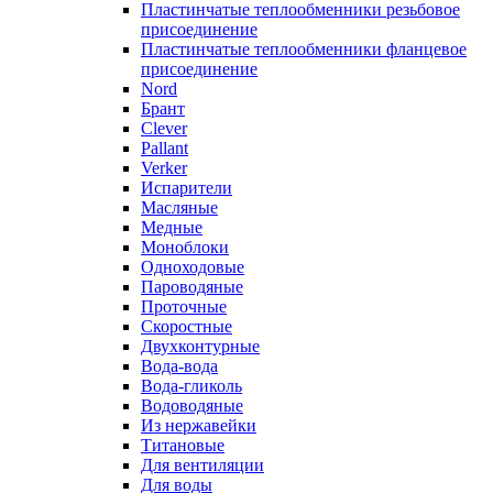
Пластинчатые теплообменники резьбовое
присоединение
Пластинчатые теплообменники фланцевое
присоединение
Nord
Брант
Clever
Pallant
Verker
Испарители
Масляные
Медные
Моноблоки
Одноходовые
Пароводяные
Проточные
Скоростные
Двухконтурные
Вода-вода
Вода-гликоль
Водоводяные
Из нержавейки
Титановые
Для вентиляции
Для воды