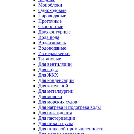
Моноблоки
Одноходовые
Пароводяные
Проточные
Скоростные
Двухконтурные
Вода-вода
Вода-гликоль
Водоводяные
Из нержавейки
Титановые
Для вентиляции
Для воды
Для ЖКХ
Для конденсации
Для котельной
Для металлургии
Для молока
Для морских судов
Для нагрева и подогрева воды
Для охлаждения
Для пастеризации
Для пива и сусла
Для пищевой промышленности