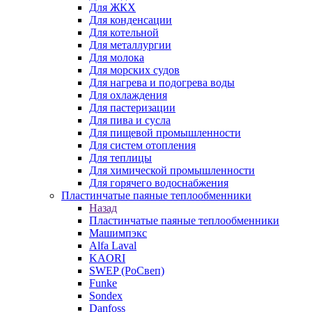
Для ЖКХ
Для конденсации
Для котельной
Для металлургии
Для молока
Для морских судов
Для нагрева и подогрева воды
Для охлаждения
Для пастеризации
Для пива и сусла
Для пищевой промышленности
Для систем отопления
Для теплицы
Для химической промышленности
Для горячего водоснабжения
Пластинчатые паяные теплообменники
Назад
Пластинчатые паяные теплообменники
Машимпэкс
Alfa Laval
KAORI
SWEP (РоСвеп)
Funke
Sondex
Danfoss