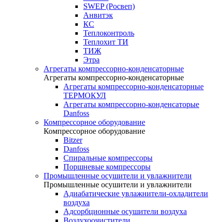
SWEP (Росвеп)
Анвитэк
КС
Теплоконтроль
Теплохит ТИ
ТИЖ
Этра
Агрегаты компрессорно-конденсаторные
Агрегаты компрессорно-конденсаторные
Агрегаты компрессорно-конденсаторные
ТЕРМОКУЛ
Агрегаты компрессорно-конденсаторые
Danfoss
Компрессорное оборудование
Компрессорное оборудование
Bitzer
Danfoss
Спиральные компрессоры
Поршневые компрессоры
Промышленные осушители и увлажнители
Промышленные осушители и увлажнители
Адиабатические увлажнители-охладители
воздуха
Адсорбционные осушители воздуха
Воздухоочистители