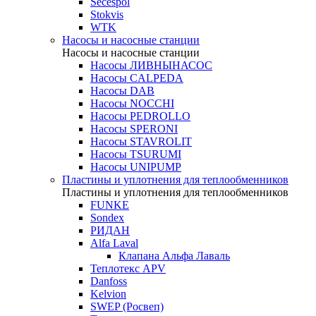
Secespol
Stokvis
WTK
Насосы и насосные станции
Насосы и насосные станции
Насосы ЛИВНЫНАСОС
Насосы CALPEDA
Насосы DAB
Насосы NOCCHI
Насосы PEDROLLO
Насосы SPERONI
Насосы STAVROLIT
Насосы TSURUMI
Насосы UNIPUMP
Пластины и уплотнения для теплообменников
Пластины и уплотнения для теплообменников
FUNKE
Sondex
РИДАН
Alfa Laval
Клапана Альфа Лаваль
Теплотекс APV
Danfoss
Kelvion
SWEP (Росвеп)