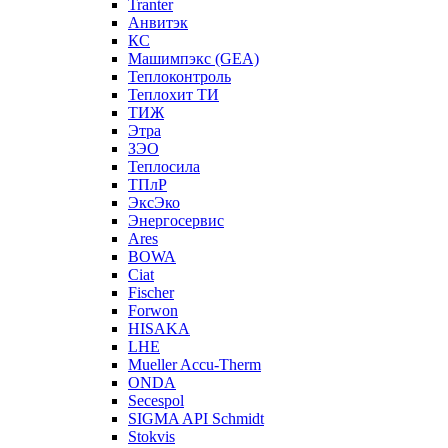
Tranter
Анвитэк
КС
Машимпэкс (GEA)
Теплоконтроль
Теплохит ТИ
ТИЖ
Этра
ЗЭО
Теплосила
ТПлР
ЭксЭко
Энергосервис
Ares
BOWA
Ciat
Fischer
Forwon
HISAKA
LHE
Mueller Accu-Therm
ONDA
Secespol
SIGMA API Schmidt
Stokvis