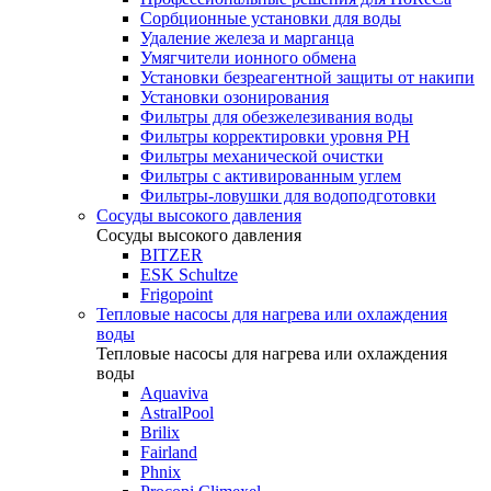
Сорбционные установки для воды
Удаление железа и марганца
Умягчители ионного обмена
Установки безреагентной защиты от накипи
Установки озонирования
Фильтры для обезжелезивания воды
Фильтры корректировки уровня PH
Фильтры механической очистки
Фильтры с активированным углем
Фильтры-ловушки для водоподготовки
Сосуды высокого давления
Сосуды высокого давления
BITZER
ESK Schultze
Frigopoint
Тепловые насосы для нагрева или охлаждения
воды
Тепловые насосы для нагрева или охлаждения
воды
Aquaviva
AstralPool
Brilix
Fairland
Phnix