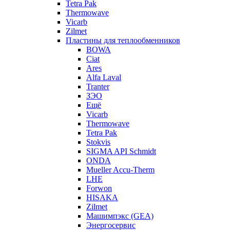
Tetra Pak
Thermowave
Vicarb
Zilmet
Пластины для теплообменников
BOWA
Ciat
Ares
Alfa Laval
Tranter
ЗЭО
Ещё
Vicarb
Thermowave
Tetra Pak
Stokvis
SIGMA API Schmidt
ONDA
Mueller Accu-Therm
LHE
Forwon
HISAKA
Zilmet
Машимпэкс (GEA)
Энергосервис