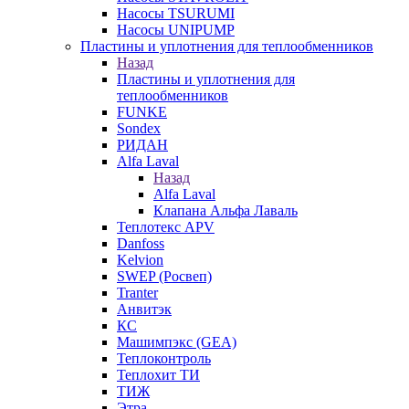
Насосы TSURUMI
Насосы UNIPUMP
Пластины и уплотнения для теплообменников
Назад
Пластины и уплотнения для
теплообменников
FUNKE
Sondex
РИДАН
Alfa Laval
Назад
Alfa Laval
Клапана Альфа Лаваль
Теплотекс APV
Danfoss
Kelvion
SWEP (Росвеп)
Tranter
Анвитэк
КС
Машимпэкс (GEA)
Теплоконтроль
Теплохит ТИ
ТИЖ
Этра