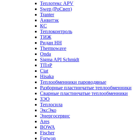
Теплотекс APV
Swep (РоСвеп)
Tranter
Анвитэк
КС
Теплоконтроль
ТИЖ
Ридан НН
Thermowave
Onda
Sigma API Schmidt
ТПлР
Ciat
Hisaka
Теплообменники пароводяные
Разборные пластинчатые теплообменники
Сварные пластинчатые теплообменники
ЗЭО
Теплосила
ЭксЭко
Энергосервис
Ares
BOWA
Fischer
Forwon