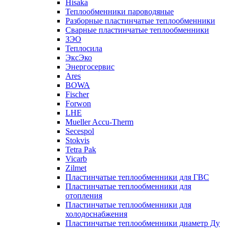
Hisaka
Теплообменники пароводяные
Разборные пластинчатые теплообменники
Сварные пластинчатые теплообменники
ЗЭО
Теплосила
ЭксЭко
Энергосервис
Ares
BOWA
Fischer
Forwon
LHE
Mueller Accu-Therm
Secespol
Stokvis
Tetra Pak
Vicarb
Zilmet
Пластинчатые теплообменники для ГВС
Пластинчатые теплообменники для
отопления
Пластинчатые теплообменники для
холодоснабжения
Пластинчатые теплообменники диаметр Ду