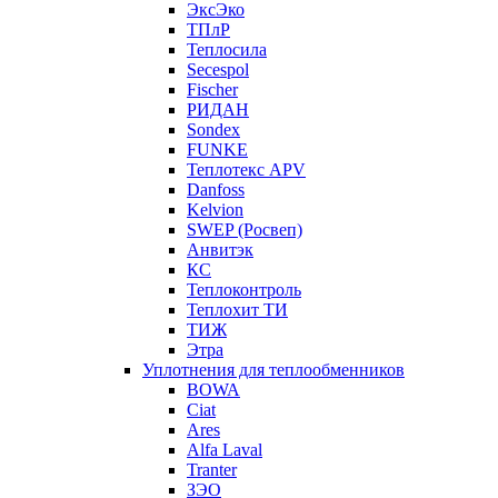
ЭксЭко
ТПлР
Теплосила
Secespol
Fischer
РИДАН
Sondex
FUNKE
Теплотекс APV
Danfoss
Kelvion
SWEP (Росвеп)
Анвитэк
КС
Теплоконтроль
Теплохит ТИ
ТИЖ
Этра
Уплотнения для теплообменников
BOWA
Ciat
Ares
Alfa Laval
Tranter
ЗЭО