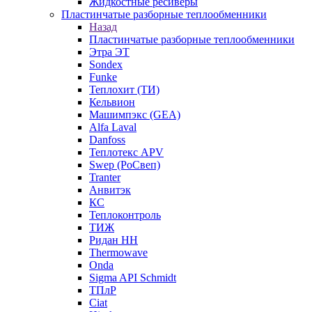
Жидкостные ресиверы
Пластинчатые разборные теплообменники
Назад
Пластинчатые разборные теплообменники
Этра ЭТ
Sondex
Funke
Теплохит (ТИ)
Кельвион
Машимпэкс (GEA)
Alfa Laval
Danfoss
Теплотекс APV
Swep (РоСвеп)
Tranter
Анвитэк
КС
Теплоконтроль
ТИЖ
Ридан НН
Thermowave
Onda
Sigma API Schmidt
ТПлР
Ciat