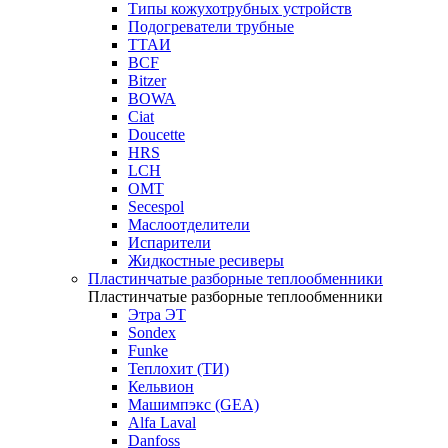
Типы кожухотрубных устройств
Подогреватели трубные
ТТАИ
BCF
Bitzer
BOWA
Ciat
Doucette
HRS
LCH
OMT
Secespol
Маслоотделители
Испарители
Жидкостные ресиверы
Пластинчатые разборные теплообменники
Пластинчатые разборные теплообменники
Этра ЭТ
Sondex
Funke
Теплохит (ТИ)
Кельвион
Машимпэкс (GEA)
Alfa Laval
Danfoss