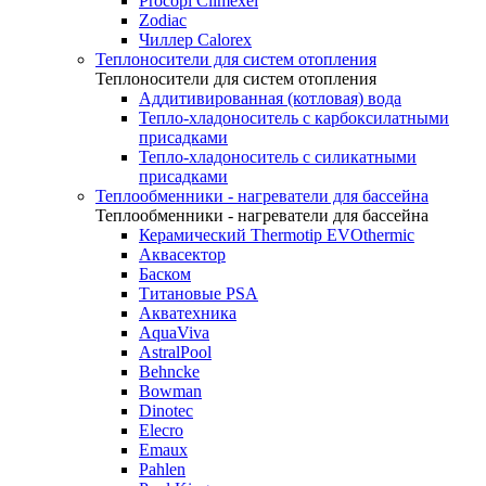
Procopi Climexel
Zodiac
Чиллер Calorex
Теплоносители для систем отопления
Теплоносители для систем отопления
Аддитивированная (котловая) вода
Тепло-хладоноситель с карбоксилатными
присадками
Тепло-хладоноситель с силикатными
присадками
Теплообменники - нагреватели для бассейна
Теплообменники - нагреватели для бассейна
Керамический Thermotip EVOthermic
Аквасектор
Баском
Титановые PSA
Акватехника
AquaViva
AstralPool
Behncke
Bowman
Dinotec
Elecro
Emaux
Pahlen