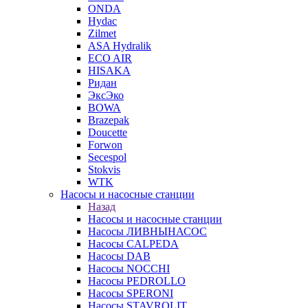
ONDA
Hydac
Zilmet
ASA Hydralik
ECO AIR
HISAKA
Ридан
ЭксЭко
BOWA
Brazepak
Doucette
Forwon
Secespol
Stokvis
WTK
Насосы и насосные станции
Назад
Насосы и насосные станции
Насосы ЛИВНЫНАСОС
Насосы CALPEDA
Насосы DAB
Насосы NOCCHI
Насосы PEDROLLO
Насосы SPERONI
Насосы STAVROLIT