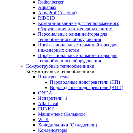
Rothenberger
Aquamax
АкваProf (Asterion)
RIDGID
Комбинированные для теплообменного
оборудования и инженерных систем
Персональные элиминейторы для
теплообменного оборудования
Профессиональные элиминейторы для
инженерных систем
Профессиональные элиминейторы для
теплообменного оборудования
Кожухотрубные теплообменники
Кожухотрубные теплообменники
Подогреватели
Пароводяные подогреватели (ПП)
Водоводяные подогреватели (ВПП)
ONDA
Испарители_1
Alfa Laval
FUNKE
Машимпекс (Кельвион)
WTK
Холодильники (Охладители)
Конденсаторы