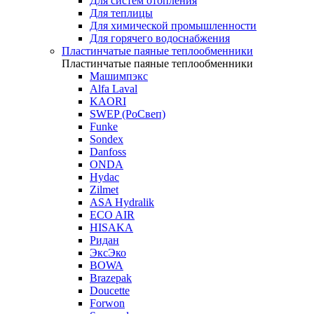
Для систем отопления
Для теплицы
Для химической промышленности
Для горячего водоснабжения
Пластинчатые паяные теплообменники
Пластинчатые паяные теплообменники
Машимпэкс
Alfa Laval
KAORI
SWEP (РоСвеп)
Funke
Sondex
Danfoss
ONDA
Hydac
Zilmet
ASA Hydralik
ECO AIR
HISAKA
Ридан
ЭксЭко
BOWA
Brazepak
Doucette
Forwon