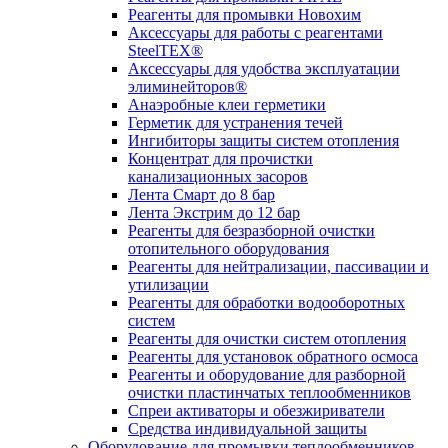
Реагенты для промывки Новохим
Аксессуары для работы с реагентами
SteelTEX®
Аксессуары для удобства эксплуатации
элиминейторов®
Анаэробные клеи герметики
Герметик для устранения течей
Ингибиторы защиты систем отопления
Концентрат для прочистки
канализационных засоров
Лента Смарт до 8 бар
Лента Экстрим до 12 бар
Реагенты для безразборной очистки
отопительного оборудования
Реагенты для нейтрализации, пассивации и
утилизации
Реагенты для обработки водооборотных
систем
Реагенты для очистки систем отопления
Реагенты для установок обратного осмоса
Реагенты и оборудование для разборной
очистки пластинчатых теплообменников
Спреи активаторы и обезжириватели
Средства индивидуальной защиты
Оборудование для промывки теплообменников