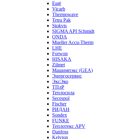
Ещё
Vicarb
Thermowave
Tetra Pak
Stokvis
SIGMA API Schmidt
ONDA
Mueller Accu-Therm
LHE
Forwon
HISAKA
Zilmet
Машимпэкс (GEA)
Энергосервис
ЭксЭко
ТПлР
Теплосила
Secespol
Fischer
РИДАН
Sondex
FUNKE
Теплотекс APV
Danfoss
Kelvion