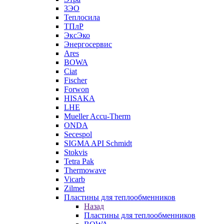
ЗЭО
Теплосила
ТПлР
ЭксЭко
Энергосервис
Ares
BOWA
Ciat
Fischer
Forwon
HISAKA
LHE
Mueller Accu-Therm
ONDA
Secespol
SIGMA API Schmidt
Stokvis
Tetra Pak
Thermowave
Vicarb
Zilmet
Пластины для теплообменников
Назад
Пластины для теплообменников