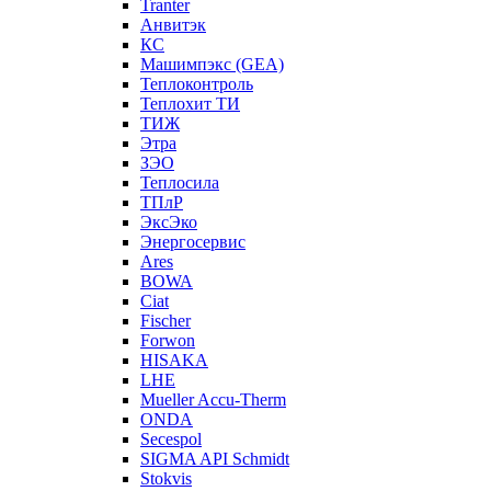
Tranter
Анвитэк
КС
Машимпэкс (GEA)
Теплоконтроль
Теплохит ТИ
ТИЖ
Этра
ЗЭО
Теплосила
ТПлР
ЭксЭко
Энергосервис
Ares
BOWA
Ciat
Fischer
Forwon
HISAKA
LHE
Mueller Accu-Therm
ONDA
Secespol
SIGMA API Schmidt
Stokvis