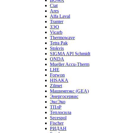
BOWA
Ciat
Ares
Alfa Laval
Tranter
ЗЭО
Vicarb
Thermowave
Tetra Pak
Stokvis
SIGMA API Schmidt
ONDA
Mueller Accu-Therm
LHE
Forwon
HISAKA
Zilmet
Машимпэкс (GEA)
Энергосервис
ЭксЭко
ТПлР
Теплосила
Secespol
Fischer
РИДАН