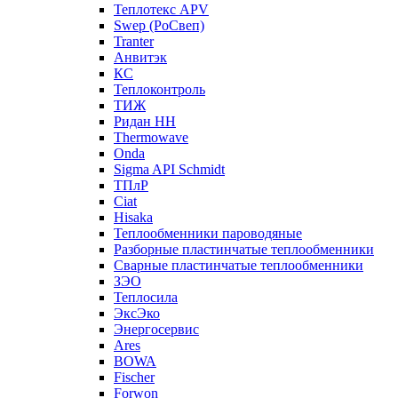
Теплотекс APV
Swep (РоСвеп)
Tranter
Анвитэк
КС
Теплоконтроль
ТИЖ
Ридан НН
Thermowave
Onda
Sigma API Schmidt
ТПлР
Ciat
Hisaka
Теплообменники пароводяные
Разборные пластинчатые теплообменники
Сварные пластинчатые теплообменники
ЗЭО
Теплосила
ЭксЭко
Энергосервис
Ares
BOWA
Fischer
Forwon