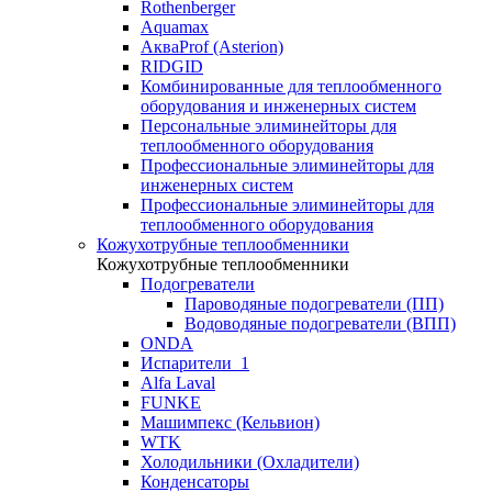
Rothenberger
Aquamax
АкваProf (Asterion)
RIDGID
Комбинированные для теплообменного
оборудования и инженерных систем
Персональные элиминейторы для
теплообменного оборудования
Профессиональные элиминейторы для
инженерных систем
Профессиональные элиминейторы для
теплообменного оборудования
Кожухотрубные теплообменники
Кожухотрубные теплообменники
Подогреватели
Пароводяные подогреватели (ПП)
Водоводяные подогреватели (ВПП)
ONDA
Испарители_1
Alfa Laval
FUNKE
Машимпекс (Кельвион)
WTK
Холодильники (Охладители)
Конденсаторы