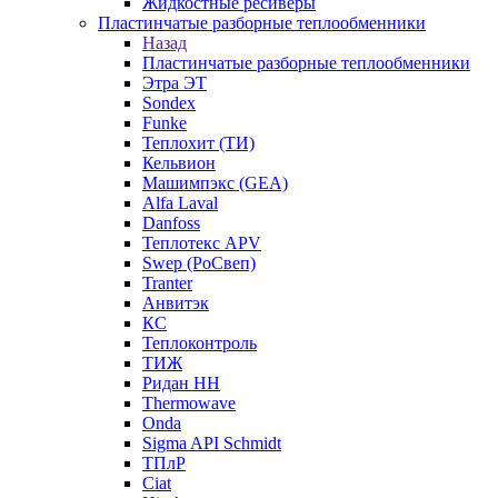
Жидкостные ресиверы
Пластинчатые разборные теплообменники
Назад
Пластинчатые разборные теплообменники
Этра ЭТ
Sondex
Funke
Теплохит (ТИ)
Кельвион
Машимпэкс (GEA)
Alfa Laval
Danfoss
Теплотекс APV
Swep (РоСвеп)
Tranter
Анвитэк
КС
Теплоконтроль
ТИЖ
Ридан НН
Thermowave
Onda
Sigma API Schmidt
ТПлР
Ciat