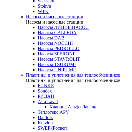
Secespol
Stokvis
WTK
Насосы и насосные станции
Насосы и насосные станции
Насосы ЛИВНЫНАСОС
Насосы CALPEDA
Насосы DAB
Насосы NOCCHI
Насосы PEDROLLO
Насосы SPERONI
Насосы STAVROLIT
Насосы TSURUMI
Насосы UNIPUMP
Пластины и уплотнения для теплообменников
Пластины и уплотнения для теплообменников
FUNKE
Sondex
РИДАН
Alfa Laval
Клапана Альфа Лаваль
Теплотекс APV
Danfoss
Kelvion
SWEP (Росвеп)