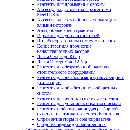
Реагенты для промывки Новохим
Аксессуары для работы с реагентами
SteelTEX®
Аксессуары для удобства эксплуатации
элиминейторов®
Анаэробные клеи герметики
Герметик для устранения течей
Ингибиторы защиты систем отопления
Концентрат для прочистки
канализационных засоров
Лента Смарт до 8 бар
Лента Экстрим до 12 бар
Реагенты для безразборной очистки
отопительного оборудования
Реагенты для нейтрализации, пассивации и
утилизации
Реагенты для обработки водооборотных
систем
Реагенты для очистки систем отопления
Реагенты для установок обратного осмоса
Реагенты и оборудование для разборной
очистки пластинчатых теплообменников
Спреи активаторы и обезжириватели
Средства индивидуальной защиты
Оборудование для промывки теплообменников