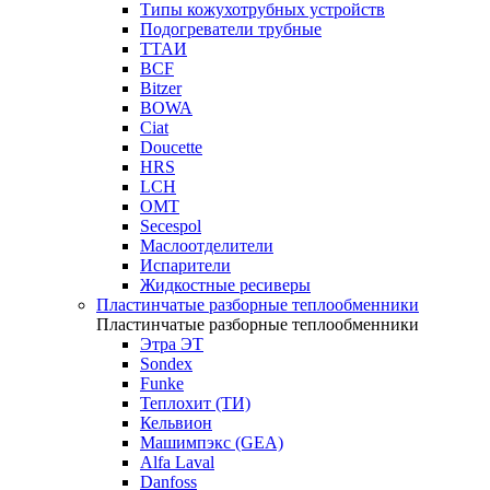
Типы кожухотрубных устройств
Подогреватели трубные
ТТАИ
BCF
Bitzer
BOWA
Ciat
Doucette
HRS
LCH
OMT
Secespol
Маслоотделители
Испарители
Жидкостные ресиверы
Пластинчатые разборные теплообменники
Пластинчатые разборные теплообменники
Этра ЭТ
Sondex
Funke
Теплохит (ТИ)
Кельвион
Машимпэкс (GEA)
Alfa Laval
Danfoss