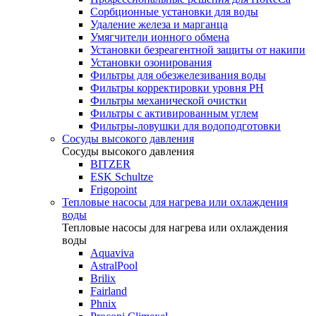
Сорбционные установки для воды
Удаление железа и марганца
Умягчители ионного обмена
Установки безреагентной защиты от накипи
Установки озонирования
Фильтры для обезжелезивания воды
Фильтры корректировки уровня PH
Фильтры механической очистки
Фильтры с активированным углем
Фильтры-ловушки для водоподготовки
Сосуды высокого давления
Сосуды высокого давления
BITZER
ESK Schultze
Frigopoint
Тепловые насосы для нагрева или охлаждения
воды
Тепловые насосы для нагрева или охлаждения
воды
Aquaviva
AstralPool
Brilix
Fairland
Phnix