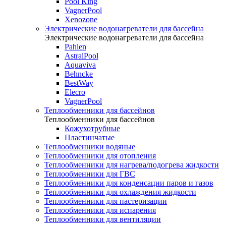
Pool King
VagnerPool
Xenozone
Электрические водонагреватели для бассейна
Электрические водонагреватели для бассейна
Pahlen
AstralPool
Aquaviva
Behncke
BestWay
Elecro
VagnerPool
Теплообменники для бассейнов
Теплообменники для бассейнов
Кожухотрубные
Пластинчатые
Теплообменники водяные
Теплообменники для отопления
Теплообменники для нагрева/подогрева жидкости
Теплообменники для ГВС
Теплообменники для конденсации паров и газов
Теплообменники для охлаждения жидкости
Теплообменники для пастеризации
Теплообменники для испарения
Теплообменники для вентиляции