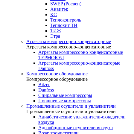
SWEP (Росвеп)
Анвитэк
КС
Теплоконтроль
Теплохит ТИ
ТИЖ
Этра
Агрегаты компрессорно-конденсаторные
Агрегаты компрессорно-конденсаторные
Агрегаты компрессорно-конденсаторные
ТЕРМОКУЛ
Агрегаты компрессорно-конденсаторые
Danfoss
Компрессорное оборудование
Компрессорное оборудование
Bitzer
Danfoss
Спиральные компрессоры
Поршневые компрессоры
Промышленные осушители и увлажнители
Промышленные осушители и увлажнители
Адиабатические увлажнители-охладители
воздуха
Адсорбционные осушители воздуха
Воздухоочистители