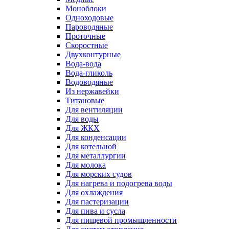
Моноблоки
Одноходовые
Пароводяные
Проточные
Скоростные
Двухконтурные
Вода-вода
Вода-гликоль
Водоводяные
Из нержавейки
Титановые
Для вентиляции
Для воды
Для ЖКХ
Для конденсации
Для котельной
Для металлургии
Для молока
Для морских судов
Для нагрева и подогрева воды
Для охлаждения
Для пастеризации
Для пива и сусла
Для пищевой промышленности