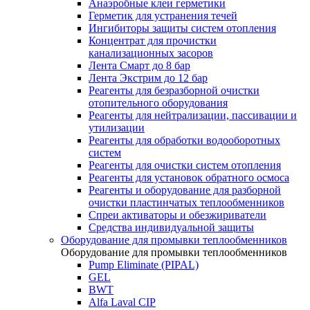
Анаэробные клеи герметики
Герметик для устранения течей
Ингибиторы защиты систем отопления
Концентрат для прочистки
канализационных засоров
Лента Смарт до 8 бар
Лента Экстрим до 12 бар
Реагенты для безразборной очистки
отопительного оборудования
Реагенты для нейтрализации, пассивации и
утилизации
Реагенты для обработки водооборотных
систем
Реагенты для очистки систем отопления
Реагенты для установок обратного осмоса
Реагенты и оборудование для разборной
очистки пластинчатых теплообменников
Спреи активаторы и обезжириватели
Средства индивидуальной защиты
Оборудование для промывки теплообменников
Оборудование для промывки теплообменников
Pump Eliminate (PIPAL)
GEL
BWT
Alfa Laval CIP