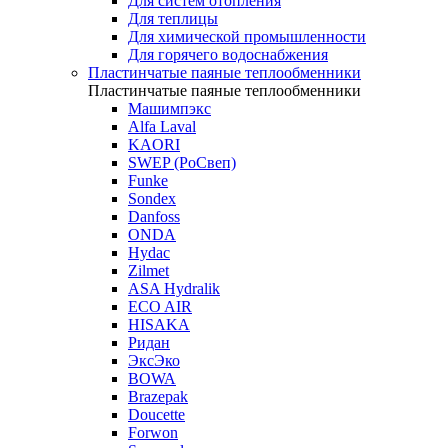
Для систем отопления
Для теплицы
Для химической промышленности
Для горячего водоснабжения
Пластинчатые паяные теплообменники
Пластинчатые паяные теплообменники
Машимпэкс
Alfa Laval
KAORI
SWEP (РоСвеп)
Funke
Sondex
Danfoss
ONDA
Hydac
Zilmet
ASA Hydralik
ECO AIR
HISAKA
Ридан
ЭксЭко
BOWA
Brazepak
Doucette
Forwon