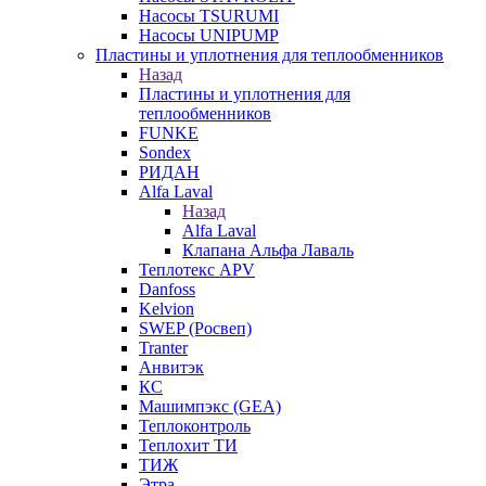
Насосы TSURUMI
Насосы UNIPUMP
Пластины и уплотнения для теплообменников
Назад
Пластины и уплотнения для
теплообменников
FUNKE
Sondex
РИДАН
Alfa Laval
Назад
Alfa Laval
Клапана Альфа Лаваль
Теплотекс APV
Danfoss
Kelvion
SWEP (Росвеп)
Tranter
Анвитэк
КС
Машимпэкс (GEA)
Теплоконтроль
Теплохит ТИ
ТИЖ
Этра