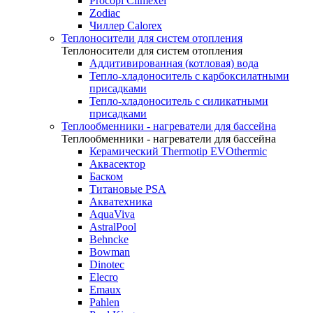
Procopi Climexel
Zodiac
Чиллер Calorex
Теплоносители для систем отопления
Теплоносители для систем отопления
Аддитивированная (котловая) вода
Тепло-хладоноситель с карбоксилатными
присадками
Тепло-хладоноситель с силикатными
присадками
Теплообменники - нагреватели для бассейна
Теплообменники - нагреватели для бассейна
Керамический Thermotip EVOthermic
Аквасектор
Баском
Титановые PSA
Акватехника
AquaViva
AstralPool
Behncke
Bowman
Dinotec
Elecro
Emaux
Pahlen