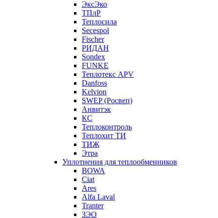
ЭксЭко
ТПлР
Теплосила
Secespol
Fischer
РИДАН
Sondex
FUNKE
Теплотекс APV
Danfoss
Kelvion
SWEP (Росвеп)
Анвитэк
КС
Теплоконтроль
Теплохит ТИ
ТИЖ
Этра
Уплотнения для теплообменников
BOWA
Ciat
Ares
Alfa Laval
Tranter
ЗЭО