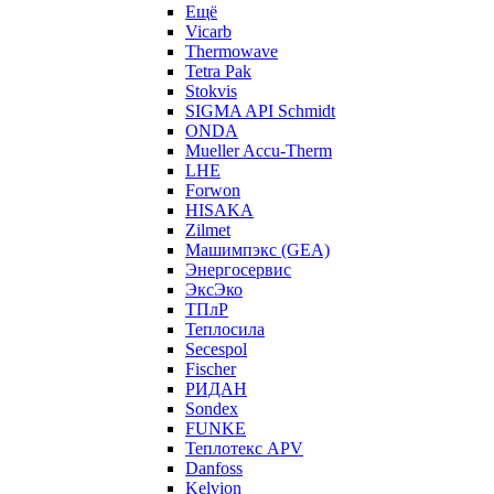
Ещё
Vicarb
Thermowave
Tetra Pak
Stokvis
SIGMA API Schmidt
ONDA
Mueller Accu-Therm
LHE
Forwon
HISAKA
Zilmet
Машимпэкс (GEA)
Энергосервис
ЭксЭко
ТПлР
Теплосила
Secespol
Fischer
РИДАН
Sondex
FUNKE
Теплотекс APV
Danfoss
Kelvion