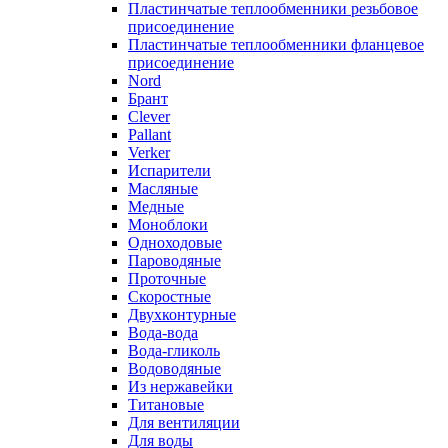
Пластинчатые теплообменники резьбовое
присоединение
Пластинчатые теплообменники фланцевое
присоединение
Nord
Брант
Clever
Pallant
Verker
Испарители
Масляные
Медные
Моноблоки
Одноходовые
Пароводяные
Проточные
Скоростные
Двухконтурные
Вода-вода
Вода-гликоль
Водоводяные
Из нержавейки
Титановые
Для вентиляции
Для воды