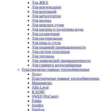
Для ЖКХ
Для конденсации
Для котельной
Для металлургии
Для молока
Для морских судов
Для нагрева и подогрева воды
Для охлаждения
Для пастеризации
Для пива и сусла
Для пищевой промышленности
Для систем отопления
Для теплицы
Для химической промышленности
Для горячего водоснабжения
Пластинчатые паяные теплообменники
Назад
Пластинчатые паяные теплообменники
Машимпэкс
Alfa Laval
KAORI
SWEP (РоСвеп)
Funke
Sondex
Danfoss