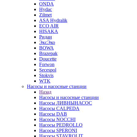
ONDA
Hydac
Zilmet
ASA Hydralik
ECO AIR
HISAKA
Ридан
ЭксЭко
BOWA
Brazepak
Doucette
Forwon
Secespol
Stokvis
WTK
Насосы и насосные станции
Назад
Насосы и насосные станции
Насосы ЛИВНЫНАСОС
Насосы CALPEDA
Насосы DAB
Насосы NOCCHI
Насосы PEDROLLO
Насосы SPERONI
Насосы STAVROLIT