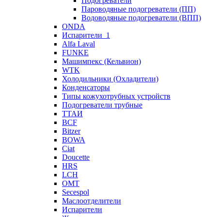
Подогреватели
Пароводяные подогреватели (ПП)
Водоводяные подогреватели (ВПП)
ONDA
Испарители_1
Alfa Laval
FUNKE
Машимпекс (Кельвион)
WTK
Холодильники (Охладители)
Конденсаторы
Типы кожухотрубных устройств
Подогреватели трубные
ТТАИ
BCF
Bitzer
BOWA
Ciat
Doucette
HRS
LCH
OMT
Secespol
Маслоотделители
Испарители