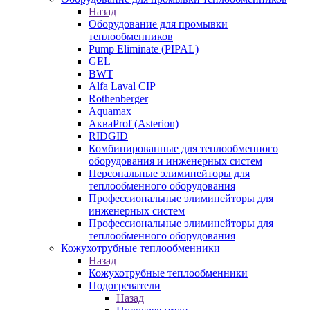
Назад
Оборудование для промывки
теплообменников
Pump Eliminate (PIPAL)
GEL
BWT
Alfa Laval CIP
Rothenberger
Aquamax
АкваProf (Asterion)
RIDGID
Комбинированные для теплообменного
оборудования и инженерных систем
Персональные элиминейторы для
теплообменного оборудования
Профессиональные элиминейторы для
инженерных систем
Профессиональные элиминейторы для
теплообменного оборудования
Кожухотрубные теплообменники
Назад
Кожухотрубные теплообменники
Подогреватели
Назад