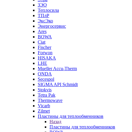
ЗЭО
Теплосила
ТПлР
ЭксЭко
Энергосервис
Ares
BOWA
Ciat
Fischer
Forwon
HISAKA
LHE
Mueller Accu-Therm
ONDA
Secespol
SIGMA API Schmidt
Stokvis
Tetra Pak
Thermowave
Vicarb
Zilmet
Пластины для теплообменников
Назад
Пластины для теплообменников