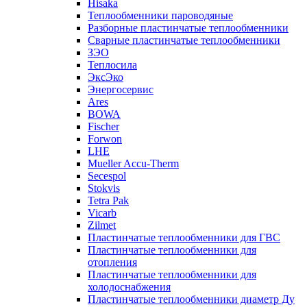
Hisaka
Теплообменники пароводяные
Разборные пластинчатые теплообменники
Сварные пластинчатые теплообменники
ЗЭО
Теплосила
ЭксЭко
Энергосервис
Ares
BOWA
Fischer
Forwon
LHE
Mueller Accu-Therm
Secespol
Stokvis
Tetra Pak
Vicarb
Zilmet
Пластинчатые теплообменники для ГВС
Пластинчатые теплообменники для
отопления
Пластинчатые теплообменники для
холодоснабжения
Пластинчатые теплообменники диаметр Ду