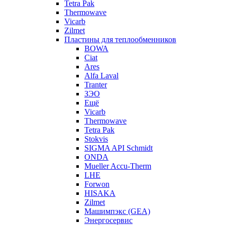
Tetra Pak
Thermowave
Vicarb
Zilmet
Пластины для теплообменников
BOWA
Ciat
Ares
Alfa Laval
Tranter
ЗЭО
Ещё
Vicarb
Thermowave
Tetra Pak
Stokvis
SIGMA API Schmidt
ONDA
Mueller Accu-Therm
LHE
Forwon
HISAKA
Zilmet
Машимпэкс (GEA)
Энергосервис