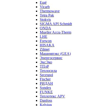
Ещё
Vicarb
Thermowave
Tetra Pak
Stokvis
SIGMA API Schmidt
ONDA
Mueller Accu-Therm
LHE
Forwon
HISAKA
Zilmet
Машимпэкс (GEA)
Энергосервис
ЭксЭко
ТПлР
Теплосила
Secespol
Fischer
РИДАН
Sondex
FUNKE
Теплотекс APV
Danfoss
Kelvion