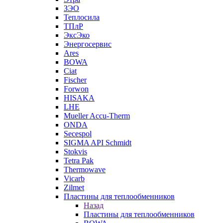
ЗЭО
Теплосила
ТПлР
ЭксЭко
Энергосервис
Ares
BOWA
Ciat
Fischer
Forwon
HISAKA
LHE
Mueller Accu-Therm
ONDA
Secespol
SIGMA API Schmidt
Stokvis
Tetra Pak
Thermowave
Vicarb
Zilmet
Пластины для теплообменников
Назад
Пластины для теплообменников