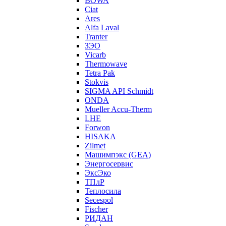
BOWA
Ciat
Ares
Alfa Laval
Tranter
ЗЭО
Vicarb
Thermowave
Tetra Pak
Stokvis
SIGMA API Schmidt
ONDA
Mueller Accu-Therm
LHE
Forwon
HISAKA
Zilmet
Машимпэкс (GEA)
Энергосервис
ЭксЭко
ТПлР
Теплосила
Secespol
Fischer
РИДАН