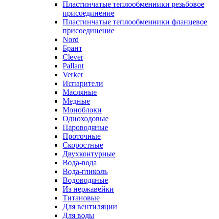
Пластинчатые теплообменники резьбовое
присоединение
Пластинчатые теплообменники фланцевое
присоединение
Nord
Брант
Clever
Pallant
Verker
Испарители
Масляные
Медные
Моноблоки
Одноходовые
Пароводяные
Проточные
Скоростные
Двухконтурные
Вода-вода
Вода-гликоль
Водоводяные
Из нержавейки
Титановые
Для вентиляции
Для воды