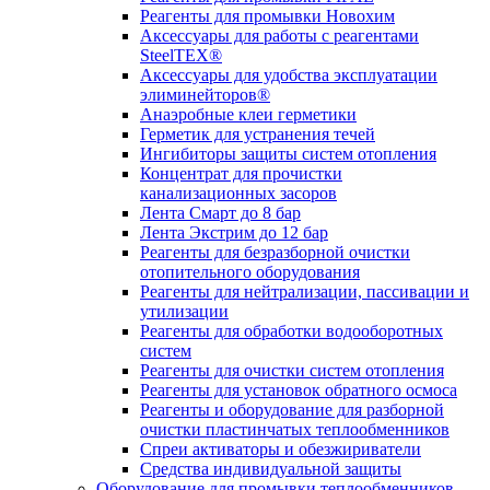
Реагенты для промывки Новохим
Аксессуары для работы с реагентами
SteelTEX®
Аксессуары для удобства эксплуатации
элиминейторов®
Анаэробные клеи герметики
Герметик для устранения течей
Ингибиторы защиты систем отопления
Концентрат для прочистки
канализационных засоров
Лента Смарт до 8 бар
Лента Экстрим до 12 бар
Реагенты для безразборной очистки
отопительного оборудования
Реагенты для нейтрализации, пассивации и
утилизации
Реагенты для обработки водооборотных
систем
Реагенты для очистки систем отопления
Реагенты для установок обратного осмоса
Реагенты и оборудование для разборной
очистки пластинчатых теплообменников
Спреи активаторы и обезжириватели
Средства индивидуальной защиты
Оборудование для промывки теплообменников