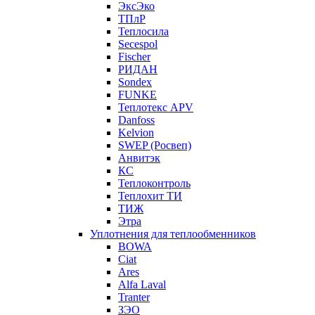
ЭксЭко
ТПлР
Теплосила
Secespol
Fischer
РИДАН
Sondex
FUNKE
Теплотекс APV
Danfoss
Kelvion
SWEP (Росвеп)
Анвитэк
КС
Теплоконтроль
Теплохит ТИ
ТИЖ
Этра
Уплотнения для теплообменников
BOWA
Ciat
Ares
Alfa Laval
Tranter
ЗЭО