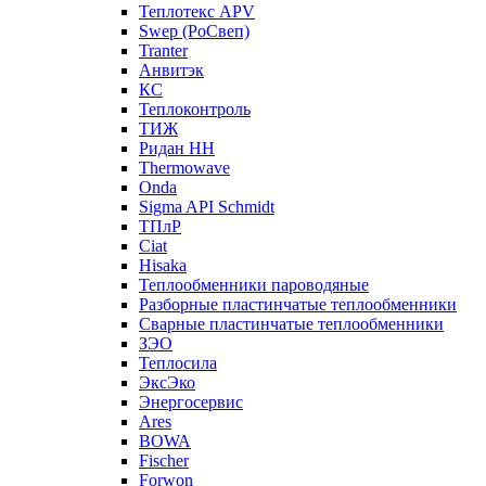
Теплотекс APV
Swep (РоСвеп)
Tranter
Анвитэк
КС
Теплоконтроль
ТИЖ
Ридан НН
Thermowave
Onda
Sigma API Schmidt
ТПлР
Ciat
Hisaka
Теплообменники пароводяные
Разборные пластинчатые теплообменники
Сварные пластинчатые теплообменники
ЗЭО
Теплосила
ЭксЭко
Энергосервис
Ares
BOWA
Fischer
Forwon