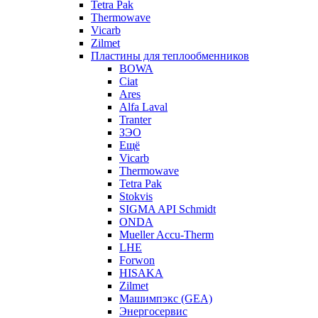
Tetra Pak
Thermowave
Vicarb
Zilmet
Пластины для теплообменников
BOWA
Ciat
Ares
Alfa Laval
Tranter
ЗЭО
Ещё
Vicarb
Thermowave
Tetra Pak
Stokvis
SIGMA API Schmidt
ONDA
Mueller Accu-Therm
LHE
Forwon
HISAKA
Zilmet
Машимпэкс (GEA)
Энергосервис