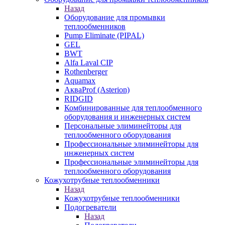
Назад
Оборудование для промывки
теплообменников
Pump Eliminate (PIPAL)
GEL
BWT
Alfa Laval CIP
Rothenberger
Aquamax
АкваProf (Asterion)
RIDGID
Комбинированные для теплообменного
оборудования и инженерных систем
Персональные элиминейторы для
теплообменного оборудования
Профессиональные элиминейторы для
инженерных систем
Профессиональные элиминейторы для
теплообменного оборудования
Кожухотрубные теплообменники
Назад
Кожухотрубные теплообменники
Подогреватели
Назад