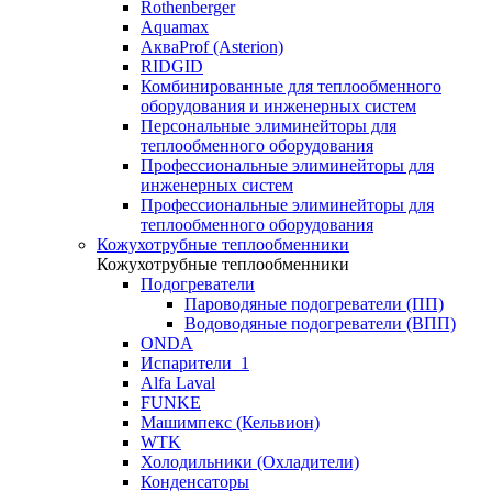
Rothenberger
Aquamax
АкваProf (Asterion)
RIDGID
Комбинированные для теплообменного
оборудования и инженерных систем
Персональные элиминейторы для
теплообменного оборудования
Профессиональные элиминейторы для
инженерных систем
Профессиональные элиминейторы для
теплообменного оборудования
Кожухотрубные теплообменники
Кожухотрубные теплообменники
Подогреватели
Пароводяные подогреватели (ПП)
Водоводяные подогреватели (ВПП)
ONDA
Испарители_1
Alfa Laval
FUNKE
Машимпекс (Кельвион)
WTK
Холодильники (Охладители)
Конденсаторы