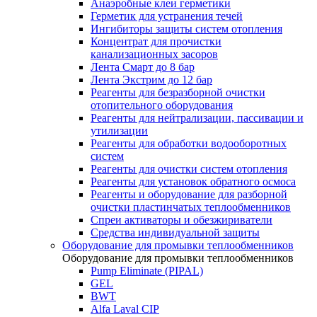
Анаэробные клеи герметики
Герметик для устранения течей
Ингибиторы защиты систем отопления
Концентрат для прочистки
канализационных засоров
Лента Смарт до 8 бар
Лента Экстрим до 12 бар
Реагенты для безразборной очистки
отопительного оборудования
Реагенты для нейтрализации, пассивации и
утилизации
Реагенты для обработки водооборотных
систем
Реагенты для очистки систем отопления
Реагенты для установок обратного осмоса
Реагенты и оборудование для разборной
очистки пластинчатых теплообменников
Спреи активаторы и обезжириватели
Средства индивидуальной защиты
Оборудование для промывки теплообменников
Оборудование для промывки теплообменников
Pump Eliminate (PIPAL)
GEL
BWT
Alfa Laval CIP