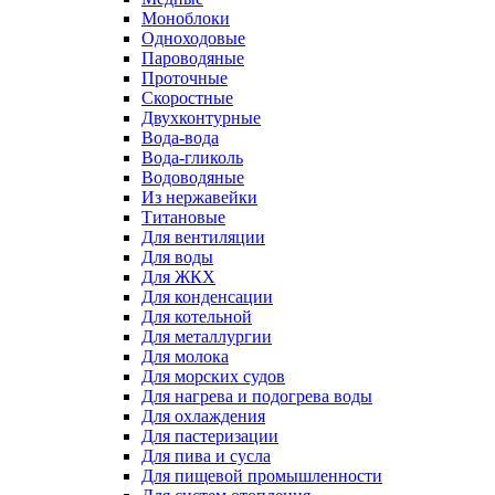
Моноблоки
Одноходовые
Пароводяные
Проточные
Скоростные
Двухконтурные
Вода-вода
Вода-гликоль
Водоводяные
Из нержавейки
Титановые
Для вентиляции
Для воды
Для ЖКХ
Для конденсации
Для котельной
Для металлургии
Для молока
Для морских судов
Для нагрева и подогрева воды
Для охлаждения
Для пастеризации
Для пива и сусла
Для пищевой промышленности