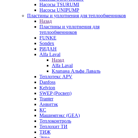
Насосы TSURUMI
Насосы UNIPUMP
Пластины и уплотнения для теплообменников
Назад
Пластины и уплотнения для
теплообменников
FUNKE
Sondex
РИДАН
Alfa Laval
Назад
Alfa Laval
Клапана Альфа Лаваль
Теплотекс APV
Danfoss
Kelvion
SWEP (Росвеп)
Tranter
Анвитэк
КС
Машимпэкс (GEA)
Теплоконтроль
Теплохит ТИ
ТИЖ
Этра