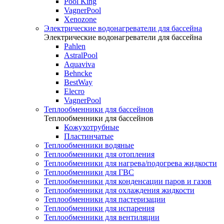
Pool King
VagnerPool
Xenozone
Электрические водонагреватели для бассейна
Электрические водонагреватели для бассейна
Pahlen
AstralPool
Aquaviva
Behncke
BestWay
Elecro
VagnerPool
Теплообменники для бассейнов
Теплообменники для бассейнов
Кожухотрубные
Пластинчатые
Теплообменники водяные
Теплообменники для отопления
Теплообменники для нагрева/подогрева жидкости
Теплообменники для ГВС
Теплообменники для конденсации паров и газов
Теплообменники для охлаждения жидкости
Теплообменники для пастеризации
Теплообменники для испарения
Теплообменники для вентиляции