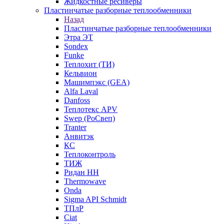
Жидкостные ресиверы
Пластинчатые разборные теплообменники
Назад
Пластинчатые разборные теплообменники
Этра ЭТ
Sondex
Funke
Теплохит (ТИ)
Кельвион
Машимпэкс (GEA)
Alfa Laval
Danfoss
Теплотекс APV
Swep (РоСвеп)
Tranter
Анвитэк
КС
Теплоконтроль
ТИЖ
Ридан НН
Thermowave
Onda
Sigma API Schmidt
ТПлР
Ciat