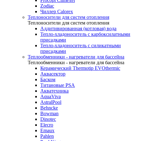
Procopi Climexel
Zodiac
Чиллер Calorex
Теплоносители для систем отопления
Теплоносители для систем отопления
Аддитивированная (котловая) вода
Тепло-хладоноситель с карбоксилатными
присадками
Тепло-хладоноситель с силикатными
присадками
Теплообменники - нагреватели для бассейна
Теплообменники - нагреватели для бассейна
Керамический Thermotip EVOthermic
Аквасектор
Баском
Титановые PSA
Акватехника
AquaViva
AstralPool
Behncke
Bowman
Dinotec
Elecro
Emaux
Pahlen