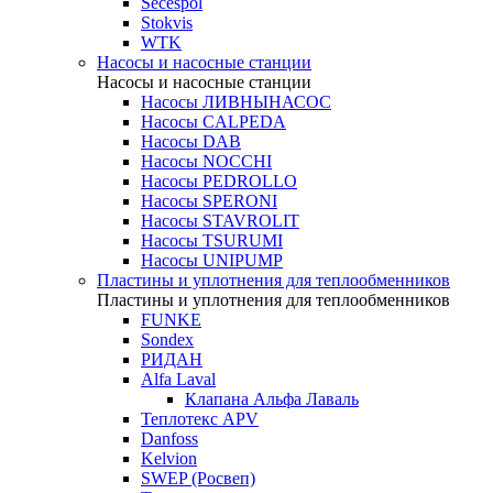
Secespol
Stokvis
WTK
Насосы и насосные станции
Насосы и насосные станции
Насосы ЛИВНЫНАСОС
Насосы CALPEDA
Насосы DAB
Насосы NOCCHI
Насосы PEDROLLO
Насосы SPERONI
Насосы STAVROLIT
Насосы TSURUMI
Насосы UNIPUMP
Пластины и уплотнения для теплообменников
Пластины и уплотнения для теплообменников
FUNKE
Sondex
РИДАН
Alfa Laval
Клапана Альфа Лаваль
Теплотекс APV
Danfoss
Kelvion
SWEP (Росвеп)