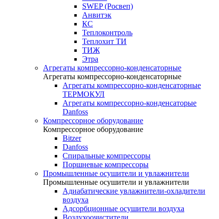
SWEP (Росвеп)
Анвитэк
КС
Теплоконтроль
Теплохит ТИ
ТИЖ
Этра
Агрегаты компрессорно-конденсаторные
Агрегаты компрессорно-конденсаторные
Агрегаты компрессорно-конденсаторные
ТЕРМОКУЛ
Агрегаты компрессорно-конденсаторые
Danfoss
Компрессорное оборудование
Компрессорное оборудование
Bitzer
Danfoss
Спиральные компрессоры
Поршневые компрессоры
Промышленные осушители и увлажнители
Промышленные осушители и увлажнители
Адиабатические увлажнители-охладители
воздуха
Адсорбционные осушители воздуха
Воздухоочистители