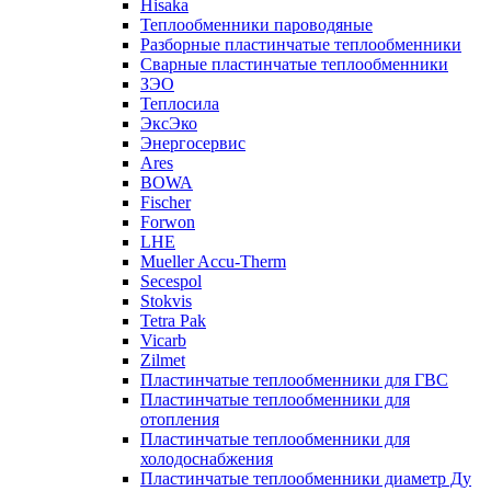
Hisaka
Теплообменники пароводяные
Разборные пластинчатые теплообменники
Сварные пластинчатые теплообменники
ЗЭО
Теплосила
ЭксЭко
Энергосервис
Ares
BOWA
Fischer
Forwon
LHE
Mueller Accu-Therm
Secespol
Stokvis
Tetra Pak
Vicarb
Zilmet
Пластинчатые теплообменники для ГВС
Пластинчатые теплообменники для
отопления
Пластинчатые теплообменники для
холодоснабжения
Пластинчатые теплообменники диаметр Ду