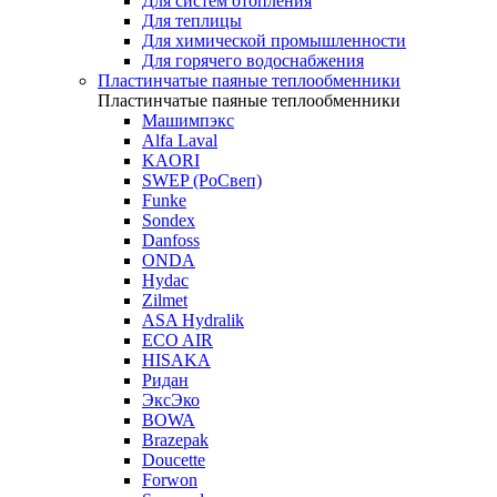
Для систем отопления
Для теплицы
Для химической промышленности
Для горячего водоснабжения
Пластинчатые паяные теплообменники
Пластинчатые паяные теплообменники
Машимпэкс
Alfa Laval
KAORI
SWEP (РоСвеп)
Funke
Sondex
Danfoss
ONDA
Hydac
Zilmet
ASA Hydralik
ECO AIR
HISAKA
Ридан
ЭксЭко
BOWA
Brazepak
Doucette
Forwon