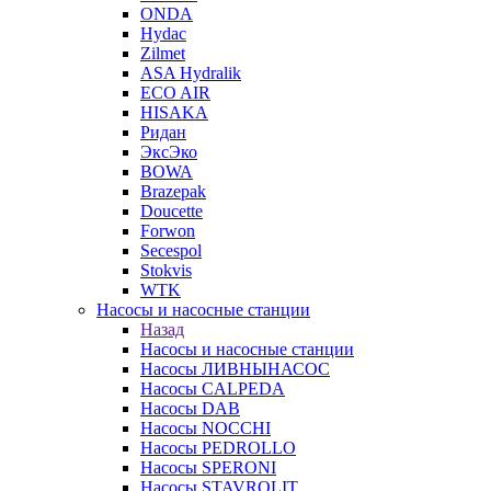
ONDA
Hydac
Zilmet
ASA Hydralik
ECO AIR
HISAKA
Ридан
ЭксЭко
BOWA
Brazepak
Doucette
Forwon
Secespol
Stokvis
WTK
Насосы и насосные станции
Назад
Насосы и насосные станции
Насосы ЛИВНЫНАСОС
Насосы CALPEDA
Насосы DAB
Насосы NOCCHI
Насосы PEDROLLO
Насосы SPERONI
Насосы STAVROLIT