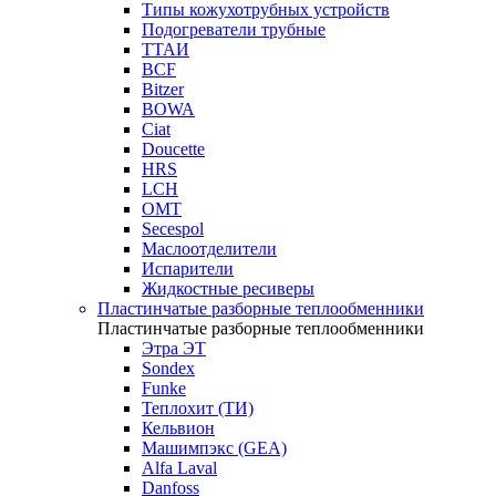
Типы кожухотрубных устройств
Подогреватели трубные
ТТАИ
BCF
Bitzer
BOWA
Ciat
Doucette
HRS
LCH
OMT
Secespol
Маслоотделители
Испарители
Жидкостные ресиверы
Пластинчатые разборные теплообменники
Пластинчатые разборные теплообменники
Этра ЭТ
Sondex
Funke
Теплохит (ТИ)
Кельвион
Машимпэкс (GEA)
Alfa Laval
Danfoss