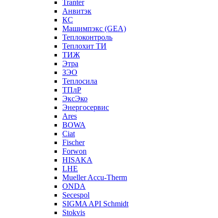
Tranter
Анвитэк
КС
Машимпэкс (GEA)
Теплоконтроль
Теплохит ТИ
ТИЖ
Этра
ЗЭО
Теплосила
ТПлР
ЭксЭко
Энергосервис
Ares
BOWA
Ciat
Fischer
Forwon
HISAKA
LHE
Mueller Accu-Therm
ONDA
Secespol
SIGMA API Schmidt
Stokvis