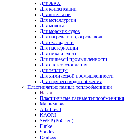
Для ЖКХ
Для конденсации
Для котельной
Для металлургии
Для молока
Для морских судов
Для нагрева и подогрева воды
Для охлаждения
Для пастеризации
Для пива и сусла
Для пищевой промышленности
Для систем отопления
Для теплицы
Для химической промышленности
Для горячего водоснабжения
Пластинчатые паяные теплообменники
Назад
Пластинчатые паяные теплообменники
Машимпэкс
Alfa Laval
KAORI
SWEP (РоСвеп)
Funke
Sondex
Danfoss