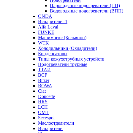
Подогреватели
Пароводяные подогреватели (ПП)
Водоводяные подогреватели (ВПП)
ONDA
Испарители_1
Alfa Laval
FUNKE
Машимпекс (Кельвион)
WTK
Холодильники (Охладители)
Конденсаторы
Типы кожухотрубных устройств
Подогреватели трубные
ТТАИ
BCF
Bitzer
BOWA
Ciat
Doucette
HRS
LCH
OMT
Secespol
Маслоотделители
Испарители