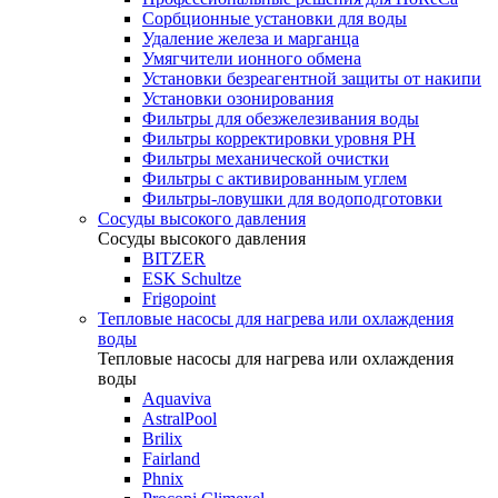
Сорбционные установки для воды
Удаление железа и марганца
Умягчители ионного обмена
Установки безреагентной защиты от накипи
Установки озонирования
Фильтры для обезжелезивания воды
Фильтры корректировки уровня PH
Фильтры механической очистки
Фильтры с активированным углем
Фильтры-ловушки для водоподготовки
Сосуды высокого давления
Сосуды высокого давления
BITZER
ESK Schultze
Frigopoint
Тепловые насосы для нагрева или охлаждения
воды
Тепловые насосы для нагрева или охлаждения
воды
Aquaviva
AstralPool
Brilix
Fairland
Phnix