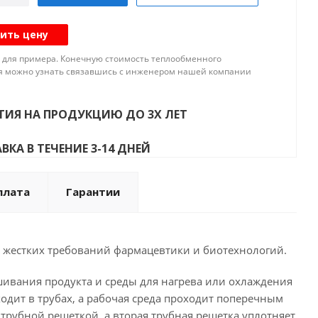
ить цену
 для примера. Конечную стоимость теплообменного
я можно узнать связавшись с инженером нашей компании
ТИЯ НА ПРОДУКЦИЮ ДО 3Х ЛЕТ
ВКА В ТЕЧЕНИЕ 3-14 ДНЕЙ
плата
Гарантии
том жестких требований фармацевтики и биотехнологий.
мешивания продукта и среды для нагрева или охлаждения
одит в трубах, а рабочая среда проходит поперечным
 трубной решеткой, а вторая трубная решетка уплотняет