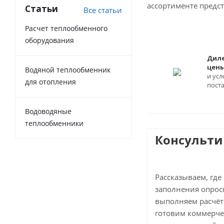
ассортименте предс
Статьи
Все статьи
Расчет теплообменного
оборудования
Дил
цен
Водяной теплообменник
и усл
для отопления
пост
Водоводяные
теплообменники
Консульт
Рассказываем, где
заполнения опросн
выполняем расчёт
готовим коммерче