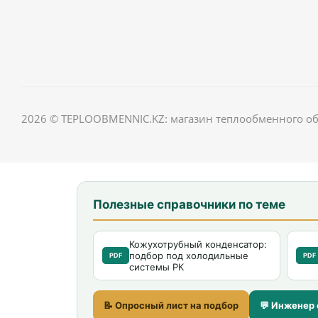
2026 © TEPLOOBMENNIC.KZ: магазин теплообменного о
Полезные справочники по теме
Кожухотрубный конденсатор:
подбор под холодильные
PDF
PDF
системы РК
📝 Опросный лист на подбор
💬 Инженер 