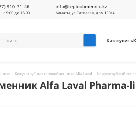
27) 310-71-46
info@teploobmennic.kz
т.: с 9:00 до 18:00
Алматы, ул.Сатпаева, дом 133/4
Как купить
нники
-
Кожухотрубные теплообменники Alfa Laval
-
Кожухотрубный теплооб
ник Alfa Laval Pharma-line