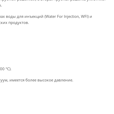
.
 воды для инъекций (Water For Injection, WFI) и
ских продуктов.
00 °C).
куум, имеется более высокое давление.