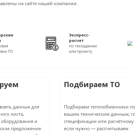
тавлены на сайте нашей компании.
ерские
Экспресс-
ы
расчет
овия
по техзаданию
авки ТО
или проекту
ируем
Подбираем ТО
 взять данные для
Подбираем теплообменники п
ого листа,
вашим техническим данным, г
 оборудования и
спецификации или расчётному 
ское предложение
если нужно — рассчитываем