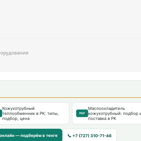
борудования
Кожухотрубный
Маслоохладитель
теплообменник в РК: типы,
кожухотрубный: подбор 
PDF
подбор, цена
поставка в РК
онлайн — подберём в тенге
📞 +7 (727) 310-71-46