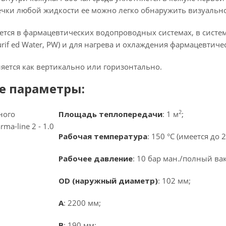
течки любой жидкости ее можно легко обнаружить визуально
ется в фармацевтических водопроводных системах, в системах
if ed Water, PW) и для нагрева и охлаждения фармацевтиче
яется как вертикально или горизонтально.
е параметры:
2
Площадь теплопередачи
: 1 м
;
Рабочая температура
: 150 °C (имеется до 2
Рабочее давление
: 10 бар ман./полный ва
OD (наружный диаметр)
: 102 мм;
A
: 2200 мм;
B
: 190 мм;