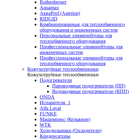
Rothenberger
Aquamax
АкваProf (Asterion)
RIDGID
Комбинированные для теплообменного
оборудования и инженерных систем
Персональные элиминейторы для
теплообменного оборудования
Профессиональные элиминейторы для
инженерных систем
Профессиональные элиминейторы для
теплообменного оборудования
Кожухотрубные теплообменники
Кожухотрубные теплообменники
Подогреватели
Пароводяные подогреватели (ПП)
Водоводяные подогреватели (ВПП)
ONDA
Испарители_1
Alfa Laval
FUNKE
Машимпекс (Кельвион)
WTK
Холодильники (Охладители)
Конденсаторы