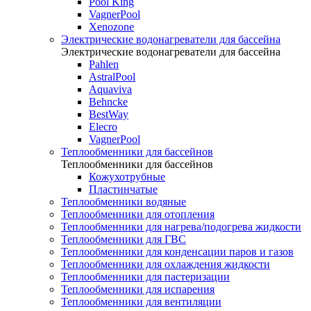
Pool King
VagnerPool
Xenozone
Электрические водонагреватели для бассейна
Электрические водонагреватели для бассейна
Pahlen
AstralPool
Aquaviva
Behncke
BestWay
Elecro
VagnerPool
Теплообменники для бассейнов
Теплообменники для бассейнов
Кожухотрубные
Пластинчатые
Теплообменники водяные
Теплообменники для отопления
Теплообменники для нагрева/подогрева жидкости
Теплообменники для ГВС
Теплообменники для конденсации паров и газов
Теплообменники для охлаждения жидкости
Теплообменники для пастеризации
Теплообменники для испарения
Теплообменники для вентиляции