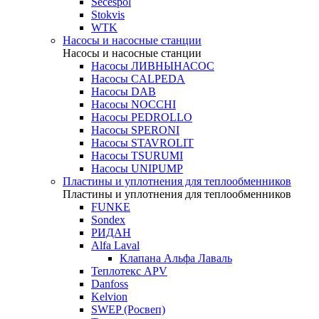
Secespol
Stokvis
WTK
Насосы и насосные станции
Насосы и насосные станции
Насосы ЛИВНЫНАСОС
Насосы CALPEDA
Насосы DAB
Насосы NOCCHI
Насосы PEDROLLO
Насосы SPERONI
Насосы STAVROLIT
Насосы TSURUMI
Насосы UNIPUMP
Пластины и уплотнения для теплообменников
Пластины и уплотнения для теплообменников
FUNKE
Sondex
РИДАН
Alfa Laval
Клапана Альфа Лаваль
Теплотекс APV
Danfoss
Kelvion
SWEP (Росвеп)