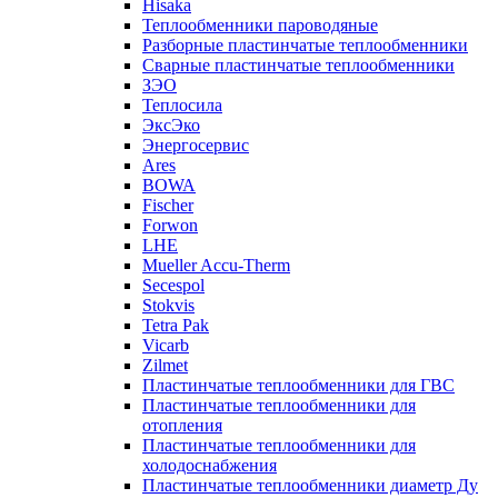
Hisaka
Теплообменники пароводяные
Разборные пластинчатые теплообменники
Сварные пластинчатые теплообменники
ЗЭО
Теплосила
ЭксЭко
Энергосервис
Ares
BOWA
Fischer
Forwon
LHE
Mueller Accu-Therm
Secespol
Stokvis
Tetra Pak
Vicarb
Zilmet
Пластинчатые теплообменники для ГВС
Пластинчатые теплообменники для
отопления
Пластинчатые теплообменники для
холодоснабжения
Пластинчатые теплообменники диаметр Ду