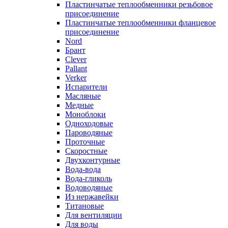
Пластинчатые теплообменники резьбовое
присоединение
Пластинчатые теплообменники фланцевое
присоединение
Nord
Брант
Clever
Pallant
Verker
Испарители
Масляные
Медные
Моноблоки
Одноходовые
Пароводяные
Проточные
Скоростные
Двухконтурные
Вода-вода
Вода-гликоль
Водоводяные
Из нержавейки
Титановые
Для вентиляции
Для воды