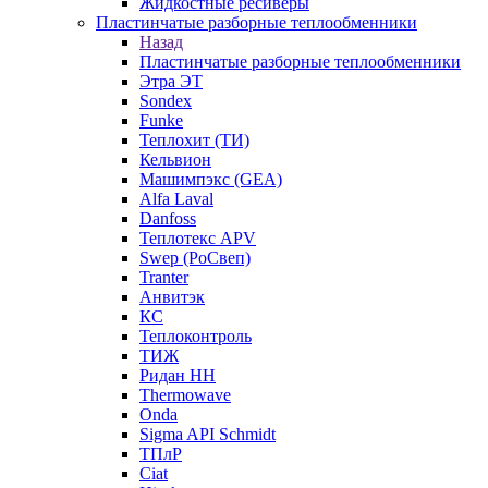
Жидкостные ресиверы
Пластинчатые разборные теплообменники
Назад
Пластинчатые разборные теплообменники
Этра ЭТ
Sondex
Funke
Теплохит (ТИ)
Кельвион
Машимпэкс (GEA)
Alfa Laval
Danfoss
Теплотекс APV
Swep (РоСвеп)
Tranter
Анвитэк
КС
Теплоконтроль
ТИЖ
Ридан НН
Thermowave
Onda
Sigma API Schmidt
ТПлР
Ciat