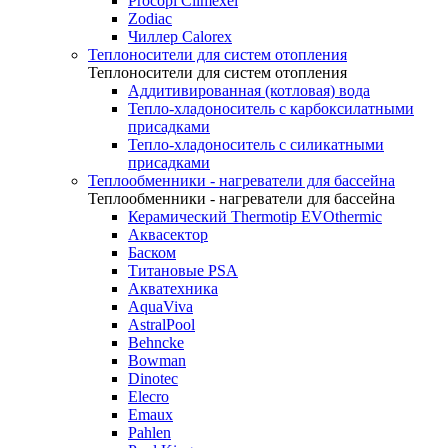
Procopi Climexel
Zodiac
Чиллер Calorex
Теплоносители для систем отопления
Теплоносители для систем отопления
Аддитивированная (котловая) вода
Тепло-хладоноситель с карбоксилатными
присадками
Тепло-хладоноситель с силикатными
присадками
Теплообменники - нагреватели для бассейна
Теплообменники - нагреватели для бассейна
Керамический Thermotip EVOthermic
Аквасектор
Баском
Титановые PSA
Акватехника
AquaViva
AstralPool
Behncke
Bowman
Dinotec
Elecro
Emaux
Pahlen