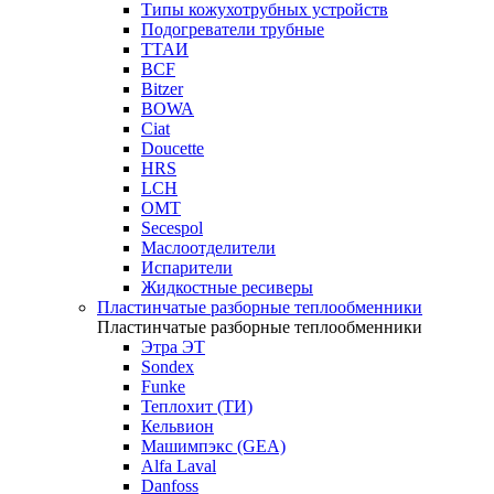
Типы кожухотрубных устройств
Подогреватели трубные
ТТАИ
BCF
Bitzer
BOWA
Ciat
Doucette
HRS
LCH
OMT
Secespol
Маслоотделители
Испарители
Жидкостные ресиверы
Пластинчатые разборные теплообменники
Пластинчатые разборные теплообменники
Этра ЭТ
Sondex
Funke
Теплохит (ТИ)
Кельвион
Машимпэкс (GEA)
Alfa Laval
Danfoss