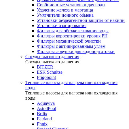
Сорбционные установки для воды
Удаление железа и марганца
Умягчители ионного обмена
Установки безреагентной защиты от накипи
Установки озонирования
Фильтры для обезжелезивания воды
Фильтры корректировки уровня PH
Фильтры механической очистки
Фильтры с активированным углем
Фильтры-ловушки для водоподготовки
Сосуды высокого давления
Сосуды высокого давления
BITZER
ESK Schultze
Frigopoint
Тепловые насосы для нагрева или охлаждения
воды
Тепловые насосы для нагрева или охлаждения
воды
Aquaviva
AstralPool
Brilix
Fairland
Phnix