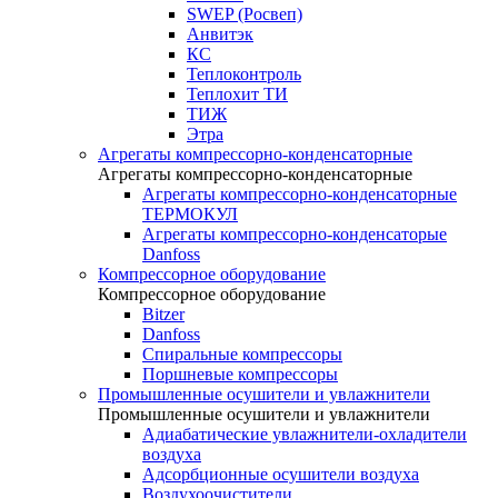
SWEP (Росвеп)
Анвитэк
КС
Теплоконтроль
Теплохит ТИ
ТИЖ
Этра
Агрегаты компрессорно-конденсаторные
Агрегаты компрессорно-конденсаторные
Агрегаты компрессорно-конденсаторные
ТЕРМОКУЛ
Агрегаты компрессорно-конденсаторые
Danfoss
Компрессорное оборудование
Компрессорное оборудование
Bitzer
Danfoss
Спиральные компрессоры
Поршневые компрессоры
Промышленные осушители и увлажнители
Промышленные осушители и увлажнители
Адиабатические увлажнители-охладители
воздуха
Адсорбционные осушители воздуха
Воздухоочистители