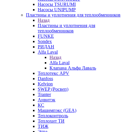
Насосы TSURUMI
Насосы UNIPUMP
Пластины и уплотнения для теплообменников
Назад
Пластины и уплотнения для
теплообменников
FUNKE
Sondex
РИДАН
Alfa Laval
Назад
Alfa Laval
Клапана Альфа Лаваль
Теплотекс APV
Danfoss
Kelvion
SWEP (Росвеп)
Tranter
Анвитэк
КС
Машимпэкс (GEA)
Теплоконтроль
Теплохит ТИ
ТИЖ
Этра