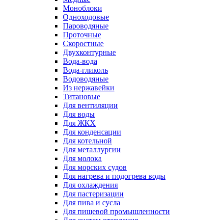
Моноблоки
Одноходовые
Пароводяные
Проточные
Скоростные
Двухконтурные
Вода-вода
Вода-гликоль
Водоводяные
Из нержавейки
Титановые
Для вентиляции
Для воды
Для ЖКХ
Для конденсации
Для котельной
Для металлургии
Для молока
Для морских судов
Для нагрева и подогрева воды
Для охлаждения
Для пастеризации
Для пива и сусла
Для пищевой промышленности