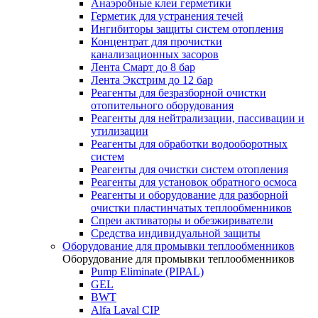
Анаэробные клеи герметики
Герметик для устранения течей
Ингибиторы защиты систем отопления
Концентрат для прочистки
канализационных засоров
Лента Смарт до 8 бар
Лента Экстрим до 12 бар
Реагенты для безразборной очистки
отопительного оборудования
Реагенты для нейтрализации, пассивации и
утилизации
Реагенты для обработки водооборотных
систем
Реагенты для очистки систем отопления
Реагенты для установок обратного осмоса
Реагенты и оборудование для разборной
очистки пластинчатых теплообменников
Спреи активаторы и обезжириватели
Средства индивидуальной защиты
Оборудование для промывки теплообменников
Оборудование для промывки теплообменников
Pump Eliminate (PIPAL)
GEL
BWT
Alfa Laval CIP