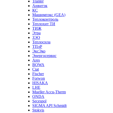
Tranter
Анвитэк
КС
Машимпэкс (GEA)
Теплоконтроль
Теплохит ТИ
ТИЖ
Этра
ЗЭО
Теплосила
ТПлР
ЭксЭко
Энергосервис
Ares
BOWA
Ciat
Fischer
Forwon
HISAKA
LHE
Mueller Accu-Therm
ONDA
Secespol
SIGMA API Schmidt
Stokvis