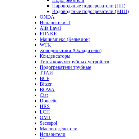
Подогреватели
Пароводяные подогреватели (ПП)
Водоводяные подогреватели (ВПП)
ONDA
Испарители_1
Alfa Laval
FUNKE
Машимпекс (Кельвион)
WTK
Холодильники (Охладители)
Конденсаторы
Типы кожухотрубных устройств
Подогреватели трубные
ТТАИ
BCF
Bitzer
BOWA
Ciat
Doucette
HRS
LCH
OMT
Secespol
Маслоотделители
Испарители