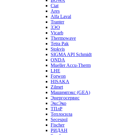
BOWA
Ciat
Ares
Alfa Laval
Tranter
ЗЭО
Vicarb
Thermowave
Tetra Pak
Stokvis
SIGMA API Schmidt
ONDA
Mueller Accu-Therm
LHE
Forwon
HISAKA
Zilmet
Машимпэкс (GEA)
Энергосервис
ЭксЭко
ТПлР
Теплосила
Secespol
Fischer
РИДАН