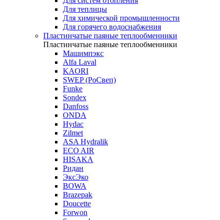
Для систем отопления
Для теплицы
Для химической промышленности
Для горячего водоснабжения
Пластинчатые паяные теплообменники
Пластинчатые паяные теплообменники
Машимпэкс
Alfa Laval
KAORI
SWEP (РоСвеп)
Funke
Sondex
Danfoss
ONDA
Hydac
Zilmet
ASA Hydralik
ECO AIR
HISAKA
Ридан
ЭксЭко
BOWA
Brazepak
Doucette
Forwon