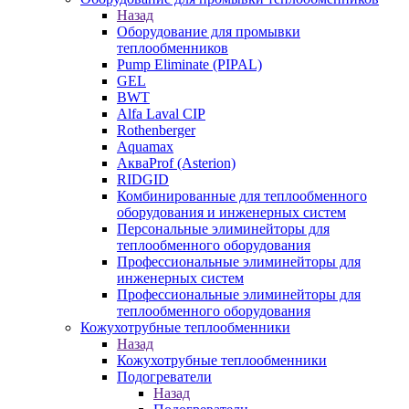
Назад
Оборудование для промывки
теплообменников
Pump Eliminate (PIPAL)
GEL
BWT
Alfa Laval CIP
Rothenberger
Aquamax
АкваProf (Asterion)
RIDGID
Комбинированные для теплообменного
оборудования и инженерных систем
Персональные элиминейторы для
теплообменного оборудования
Профессиональные элиминейторы для
инженерных систем
Профессиональные элиминейторы для
теплообменного оборудования
Кожухотрубные теплообменники
Назад
Кожухотрубные теплообменники
Подогреватели
Назад