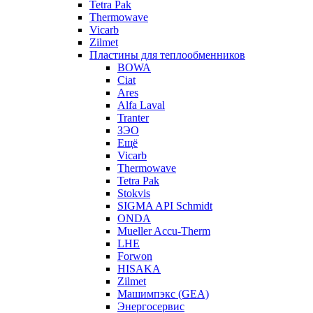
Tetra Pak
Thermowave
Vicarb
Zilmet
Пластины для теплообменников
BOWA
Ciat
Ares
Alfa Laval
Tranter
ЗЭО
Ещё
Vicarb
Thermowave
Tetra Pak
Stokvis
SIGMA API Schmidt
ONDA
Mueller Accu-Therm
LHE
Forwon
HISAKA
Zilmet
Машимпэкс (GEA)
Энергосервис