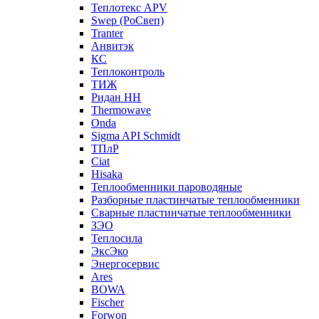
Теплотекс APV
Swep (РоСвеп)
Tranter
Анвитэк
КС
Теплоконтроль
ТИЖ
Ридан НН
Thermowave
Onda
Sigma API Schmidt
ТПлР
Ciat
Hisaka
Теплообменники пароводяные
Разборные пластинчатые теплообменники
Сварные пластинчатые теплообменники
ЗЭО
Теплосила
ЭксЭко
Энергосервис
Ares
BOWA
Fischer
Forwon