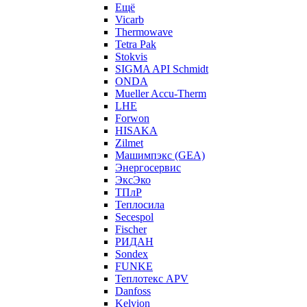
Ещё
Vicarb
Thermowave
Tetra Pak
Stokvis
SIGMA API Schmidt
ONDA
Mueller Accu-Therm
LHE
Forwon
HISAKA
Zilmet
Машимпэкс (GEA)
Энергосервис
ЭксЭко
ТПлР
Теплосила
Secespol
Fischer
РИДАН
Sondex
FUNKE
Теплотекс APV
Danfoss
Kelvion