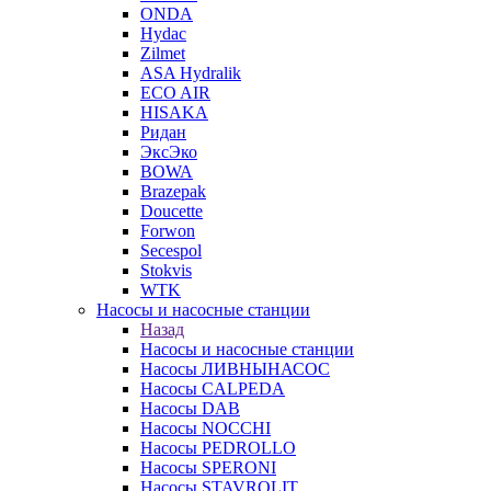
ONDA
Hydac
Zilmet
ASA Hydralik
ECO AIR
HISAKA
Ридан
ЭксЭко
BOWA
Brazepak
Doucette
Forwon
Secespol
Stokvis
WTK
Насосы и насосные станции
Назад
Насосы и насосные станции
Насосы ЛИВНЫНАСОС
Насосы CALPEDA
Насосы DAB
Насосы NOCCHI
Насосы PEDROLLO
Насосы SPERONI
Насосы STAVROLIT