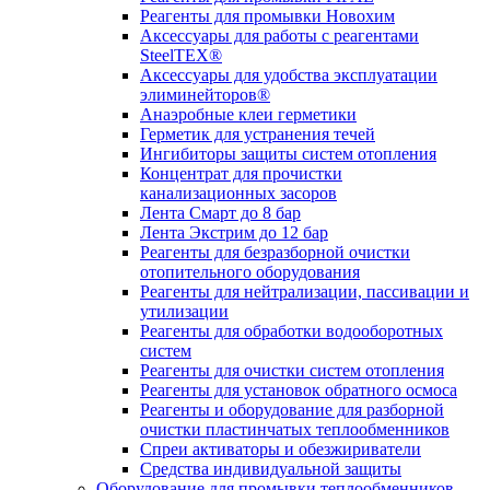
Реагенты для промывки Новохим
Аксессуары для работы с реагентами
SteelTEX®
Аксессуары для удобства эксплуатации
элиминейторов®
Анаэробные клеи герметики
Герметик для устранения течей
Ингибиторы защиты систем отопления
Концентрат для прочистки
канализационных засоров
Лента Смарт до 8 бар
Лента Экстрим до 12 бар
Реагенты для безразборной очистки
отопительного оборудования
Реагенты для нейтрализации, пассивации и
утилизации
Реагенты для обработки водооборотных
систем
Реагенты для очистки систем отопления
Реагенты для установок обратного осмоса
Реагенты и оборудование для разборной
очистки пластинчатых теплообменников
Спреи активаторы и обезжириватели
Средства индивидуальной защиты
Оборудование для промывки теплообменников