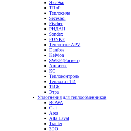
ЭксЭко
ТПлР
Теплосила
Secespol
Fischer
РИДАН
Sondex
FUNKE
Теплотекс APV
Danfoss
Kelvion
SWEP (Росвеп)
Анвитэк
КС
Теплоконтроль
Теплохит ТИ
ТИЖ
Этра
Уплотнения для теплообменников
BOWA
Ciat
Ares
Alfa Laval
Tranter
ЗЭО