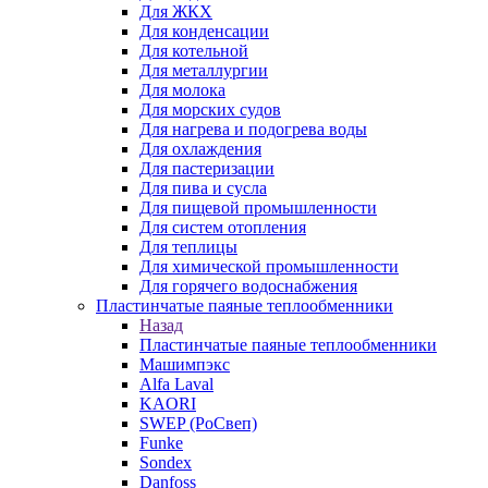
Для ЖКХ
Для конденсации
Для котельной
Для металлургии
Для молока
Для морских судов
Для нагрева и подогрева воды
Для охлаждения
Для пастеризации
Для пива и сусла
Для пищевой промышленности
Для систем отопления
Для теплицы
Для химической промышленности
Для горячего водоснабжения
Пластинчатые паяные теплообменники
Назад
Пластинчатые паяные теплообменники
Машимпэкс
Alfa Laval
KAORI
SWEP (РоСвеп)
Funke
Sondex
Danfoss