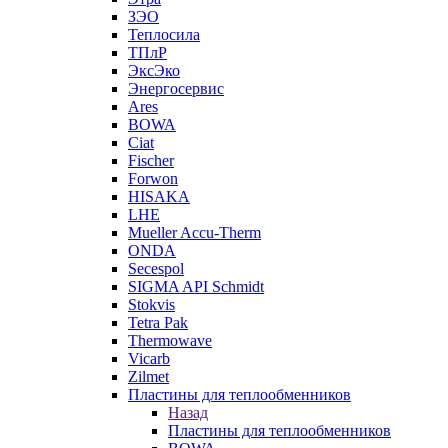
ЗЭО
Теплосила
ТПлР
ЭксЭко
Энергосервис
Ares
BOWA
Ciat
Fischer
Forwon
HISAKA
LHE
Mueller Accu-Therm
ONDA
Secespol
SIGMA API Schmidt
Stokvis
Tetra Pak
Thermowave
Vicarb
Zilmet
Пластины для теплообменников
Назад
Пластины для теплообменников