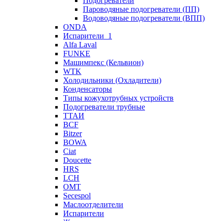
Подогреватели
Пароводяные подогреватели (ПП)
Водоводяные подогреватели (ВПП)
ONDA
Испарители_1
Alfa Laval
FUNKE
Машимпекс (Кельвион)
WTK
Холодильники (Охладители)
Конденсаторы
Типы кожухотрубных устройств
Подогреватели трубные
ТТАИ
BCF
Bitzer
BOWA
Ciat
Doucette
HRS
LCH
OMT
Secespol
Маслоотделители
Испарители