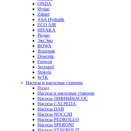
ONDA
Hydac
Zilmet
ASA Hydralik
ECO AIR
HISAKA
Ридан
ЭксЭко
BOWA
Brazepak
Doucette
Forwon
Secespol
Stokvis
WTK
Насосы и насосные станции
Назад
Насосы и насосные станции
Насосы ЛИВНЫНАСОС
Насосы CALPEDA
Насосы DAB
Насосы NOCCHI
Насосы PEDROLLO
Насосы SPERONI
Насосы STAVROLIT