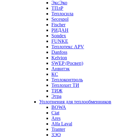
ЭксЭко
ТПлР
Теплосила
Secespol
Fischer
РИДАН
Sondex
FUNKE
Теплотекс APV
Danfoss
Kelvion
SWEP (Росвеп)
Анвитэк
КС
Теплоконтроль
Теплохит ТИ
ТИЖ
Этра
Уплотнения для теплообменников
BOWA
Ciat
Ares
Alfa Laval
Tranter
ЗЭО