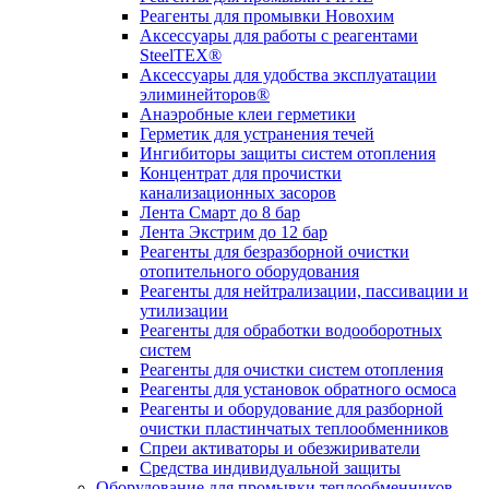
Реагенты для промывки Новохим
Аксессуары для работы с реагентами
SteelTEX®
Аксессуары для удобства эксплуатации
элиминейторов®
Анаэробные клеи герметики
Герметик для устранения течей
Ингибиторы защиты систем отопления
Концентрат для прочистки
канализационных засоров
Лента Смарт до 8 бар
Лента Экстрим до 12 бар
Реагенты для безразборной очистки
отопительного оборудования
Реагенты для нейтрализации, пассивации и
утилизации
Реагенты для обработки водооборотных
систем
Реагенты для очистки систем отопления
Реагенты для установок обратного осмоса
Реагенты и оборудование для разборной
очистки пластинчатых теплообменников
Спреи активаторы и обезжириватели
Средства индивидуальной защиты
Оборудование для промывки теплообменников