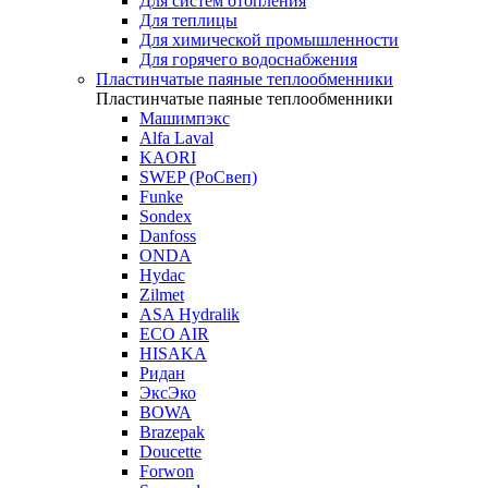
Для систем отопления
Для теплицы
Для химической промышленности
Для горячего водоснабжения
Пластинчатые паяные теплообменники
Пластинчатые паяные теплообменники
Машимпэкс
Alfa Laval
KAORI
SWEP (РоСвеп)
Funke
Sondex
Danfoss
ONDA
Hydac
Zilmet
ASA Hydralik
ECO AIR
HISAKA
Ридан
ЭксЭко
BOWA
Brazepak
Doucette
Forwon