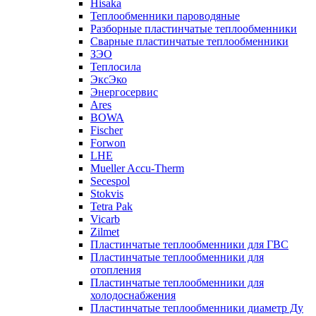
Hisaka
Теплообменники пароводяные
Разборные пластинчатые теплообменники
Сварные пластинчатые теплообменники
ЗЭО
Теплосила
ЭксЭко
Энергосервис
Ares
BOWA
Fischer
Forwon
LHE
Mueller Accu-Therm
Secespol
Stokvis
Tetra Pak
Vicarb
Zilmet
Пластинчатые теплообменники для ГВС
Пластинчатые теплообменники для
отопления
Пластинчатые теплообменники для
холодоснабжения
Пластинчатые теплообменники диаметр Ду