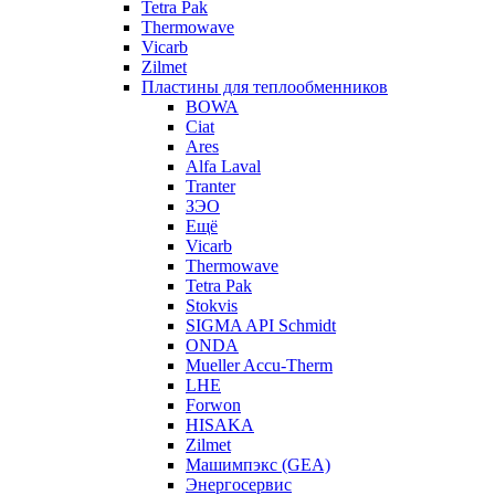
Tetra Pak
Thermowave
Vicarb
Zilmet
Пластины для теплообменников
BOWA
Ciat
Ares
Alfa Laval
Tranter
ЗЭО
Ещё
Vicarb
Thermowave
Tetra Pak
Stokvis
SIGMA API Schmidt
ONDA
Mueller Accu-Therm
LHE
Forwon
HISAKA
Zilmet
Машимпэкс (GEA)
Энергосервис