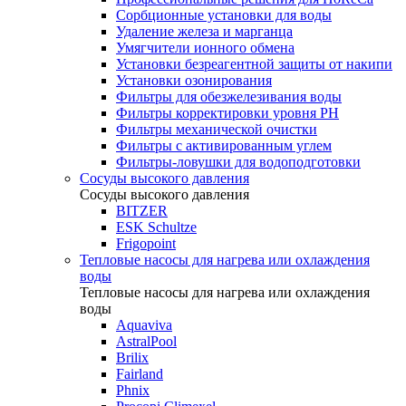
Сорбционные установки для воды
Удаление железа и марганца
Умягчители ионного обмена
Установки безреагентной защиты от накипи
Установки озонирования
Фильтры для обезжелезивания воды
Фильтры корректировки уровня PH
Фильтры механической очистки
Фильтры с активированным углем
Фильтры-ловушки для водоподготовки
Сосуды высокого давления
Сосуды высокого давления
BITZER
ESK Schultze
Frigopoint
Тепловые насосы для нагрева или охлаждения
воды
Тепловые насосы для нагрева или охлаждения
воды
Aquaviva
AstralPool
Brilix
Fairland
Phnix