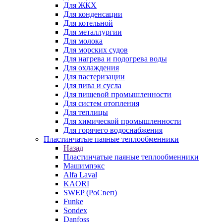
Для ЖКХ
Для конденсации
Для котельной
Для металлургии
Для молока
Для морских судов
Для нагрева и подогрева воды
Для охлаждения
Для пастеризации
Для пива и сусла
Для пищевой промышленности
Для систем отопления
Для теплицы
Для химической промышленности
Для горячего водоснабжения
Пластинчатые паяные теплообменники
Назад
Пластинчатые паяные теплообменники
Машимпэкс
Alfa Laval
KAORI
SWEP (РоСвеп)
Funke
Sondex
Danfoss