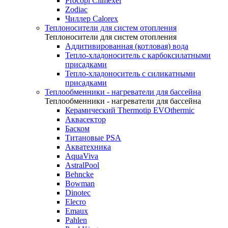
Procopi Climexel
Zodiac
Чиллер Calorex
Теплоносители для систем отопления
Теплоносители для систем отопления
Аддитивированная (котловая) вода
Тепло-хладоноситель с карбоксилатными
присадками
Тепло-хладоноситель с силикатными
присадками
Теплообменники - нагреватели для бассейна
Теплообменники - нагреватели для бассейна
Керамический Thermotip EVOthermic
Аквасектор
Баском
Титановые PSA
Акватехника
AquaViva
AstralPool
Behncke
Bowman
Dinotec
Elecro
Emaux
Pahlen