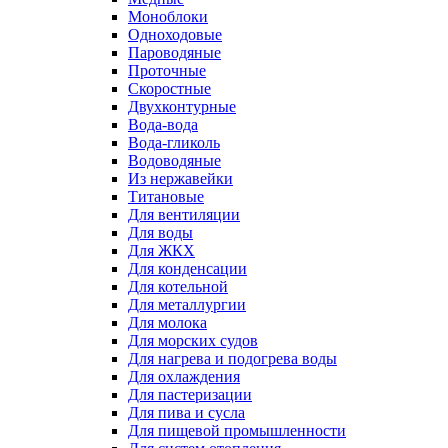
Моноблоки
Одноходовые
Пароводяные
Проточные
Скоростные
Двухконтурные
Вода-вода
Вода-гликоль
Водоводяные
Из нержавейки
Титановые
Для вентиляции
Для воды
Для ЖКХ
Для конденсации
Для котельной
Для металлургии
Для молока
Для морских судов
Для нагрева и подогрева воды
Для охлаждения
Для пастеризации
Для пива и сусла
Для пищевой промышленности