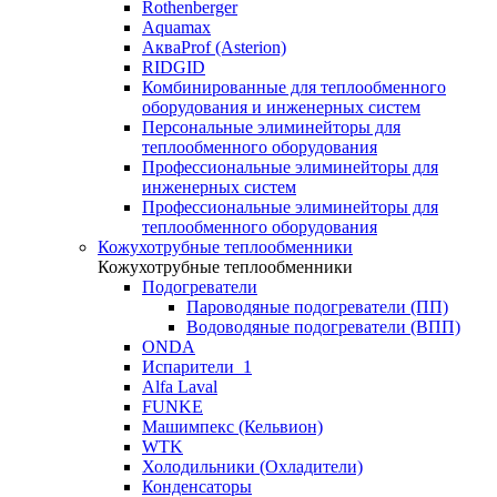
Rothenberger
Aquamax
АкваProf (Asterion)
RIDGID
Комбинированные для теплообменного
оборудования и инженерных систем
Персональные элиминейторы для
теплообменного оборудования
Профессиональные элиминейторы для
инженерных систем
Профессиональные элиминейторы для
теплообменного оборудования
Кожухотрубные теплообменники
Кожухотрубные теплообменники
Подогреватели
Пароводяные подогреватели (ПП)
Водоводяные подогреватели (ВПП)
ONDA
Испарители_1
Alfa Laval
FUNKE
Машимпекс (Кельвион)
WTK
Холодильники (Охладители)
Конденсаторы