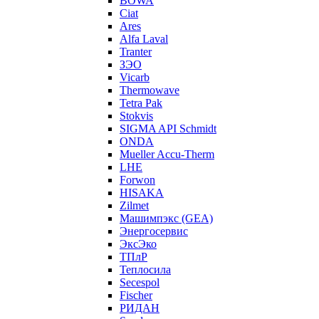
BOWA
Ciat
Ares
Alfa Laval
Tranter
ЗЭО
Vicarb
Thermowave
Tetra Pak
Stokvis
SIGMA API Schmidt
ONDA
Mueller Accu-Therm
LHE
Forwon
HISAKA
Zilmet
Машимпэкс (GEA)
Энергосервис
ЭксЭко
ТПлР
Теплосила
Secespol
Fischer
РИДАН