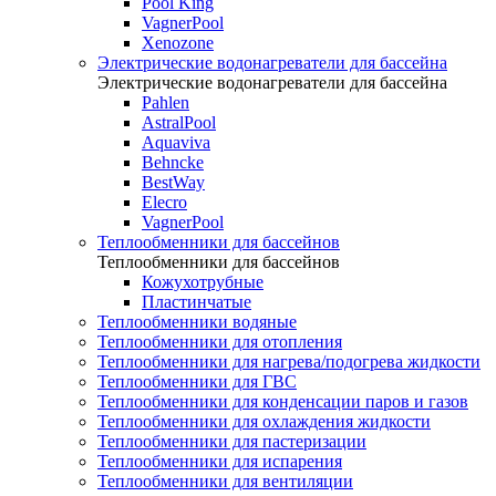
Pool King
VagnerPool
Xenozone
Электрические водонагреватели для бассейна
Электрические водонагреватели для бассейна
Pahlen
AstralPool
Aquaviva
Behncke
BestWay
Elecro
VagnerPool
Теплообменники для бассейнов
Теплообменники для бассейнов
Кожухотрубные
Пластинчатые
Теплообменники водяные
Теплообменники для отопления
Теплообменники для нагрева/подогрева жидкости
Теплообменники для ГВС
Теплообменники для конденсации паров и газов
Теплообменники для охлаждения жидкости
Теплообменники для пастеризации
Теплообменники для испарения
Теплообменники для вентиляции