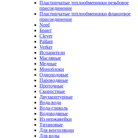
Пластинчатые теплообменники резьбовое
присоединение
Пластинчатые теплообменники фланцевое
присоединение
Nord
Брант
Clever
Pallant
Verker
Испарители
Масляные
Медные
Моноблоки
Одноходовые
Пароводяные
Проточные
Скоростные
Двухконтурные
Вода-вода
Вода-гликоль
Водоводяные
Из нержавейки
Титановые
Для вентиляции
Для воды