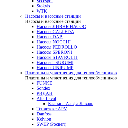
Secespol
Stokvis
WTK
Насосы и насосные станции
Насосы и насосные станции
Насосы ЛИВНЫНАСОС
Насосы CALPEDA
Насосы DAB
Насосы NOCCHI
Насосы PEDROLLO
Насосы SPERONI
Насосы STAVROLIT
Насосы TSURUMI
Насосы UNIPUMP
Пластины и уплотнения для теплообменников
Пластины и уплотнения для теплообменников
FUNKE
Sondex
РИДАН
Alfa Laval
Клапана Альфа Лаваль
Теплотекс APV
Danfoss
Kelvion
SWEP (Росвеп)