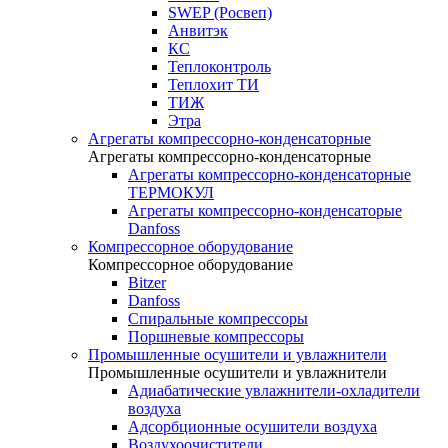
SWEP (Росвеп)
Анвитэк
КС
Теплоконтроль
Теплохит ТИ
ТИЖ
Этра
Агрегаты компрессорно-конденсаторные
Агрегаты компрессорно-конденсаторные
Агрегаты компрессорно-конденсаторные
ТЕРМОКУЛ
Агрегаты компрессорно-конденсаторые
Danfoss
Компрессорное оборудование
Компрессорное оборудование
Bitzer
Danfoss
Спиральные компрессоры
Поршневые компрессоры
Промышленные осушители и увлажнители
Промышленные осушители и увлажнители
Адиабатические увлажнители-охладители
воздуха
Адсорбционные осушители воздуха
Воздухоочистители