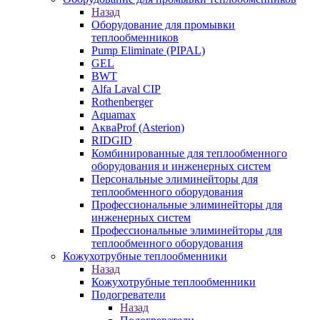
Назад
Оборудование для промывки
теплообменников
Pump Eliminate (PIPAL)
GEL
BWT
Alfa Laval CIP
Rothenberger
Aquamax
АкваProf (Asterion)
RIDGID
Комбинированные для теплообменного
оборудования и инженерных систем
Персональные элиминейторы для
теплообменного оборудования
Профессиональные элиминейторы для
инженерных систем
Профессиональные элиминейторы для
теплообменного оборудования
Кожухотрубные теплообменники
Назад
Кожухотрубные теплообменники
Подогреватели
Назад