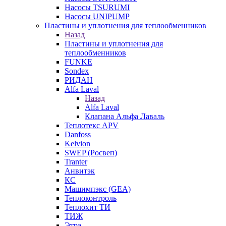
Насосы TSURUMI
Насосы UNIPUMP
Пластины и уплотнения для теплообменников
Назад
Пластины и уплотнения для
теплообменников
FUNKE
Sondex
РИДАН
Alfa Laval
Назад
Alfa Laval
Клапана Альфа Лаваль
Теплотекс APV
Danfoss
Kelvion
SWEP (Росвеп)
Tranter
Анвитэк
КС
Машимпэкс (GEA)
Теплоконтроль
Теплохит ТИ
ТИЖ
Этра