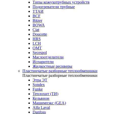
Типы кожухотрубных устройств
Подогреватели трубные
ТТАИ
BCF
Bitzer
BOWA
Ciat
Doucette
HRS
LCH
OMT
Secespol
Маслоотделители
Испарители
Жидкостные ресиверы
Пластинчатые разборные теплообменники
Пластинчатые разборные теплообменники
Этра ЭТ
Sondex
Funke
Теплохит (ТИ)
Кельвион
Машимпэкс (GEA)
Alfa Laval
Danfoss