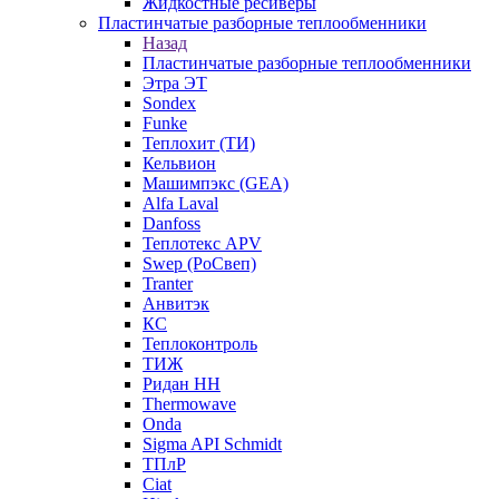
Жидкостные ресиверы
Пластинчатые разборные теплообменники
Назад
Пластинчатые разборные теплообменники
Этра ЭТ
Sondex
Funke
Теплохит (ТИ)
Кельвион
Машимпэкс (GEA)
Alfa Laval
Danfoss
Теплотекс APV
Swep (РоСвеп)
Tranter
Анвитэк
КС
Теплоконтроль
ТИЖ
Ридан НН
Thermowave
Onda
Sigma API Schmidt
ТПлР
Ciat