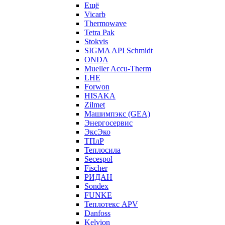
Ещё
Vicarb
Thermowave
Tetra Pak
Stokvis
SIGMA API Schmidt
ONDA
Mueller Accu-Therm
LHE
Forwon
HISAKA
Zilmet
Машимпэкс (GEA)
Энергосервис
ЭксЭко
ТПлР
Теплосила
Secespol
Fischer
РИДАН
Sondex
FUNKE
Теплотекс APV
Danfoss
Kelvion