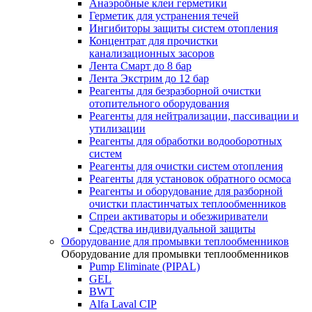
Анаэробные клеи герметики
Герметик для устранения течей
Ингибиторы защиты систем отопления
Концентрат для прочистки
канализационных засоров
Лента Смарт до 8 бар
Лента Экстрим до 12 бар
Реагенты для безразборной очистки
отопительного оборудования
Реагенты для нейтрализации, пассивации и
утилизации
Реагенты для обработки водооборотных
систем
Реагенты для очистки систем отопления
Реагенты для установок обратного осмоса
Реагенты и оборудование для разборной
очистки пластинчатых теплообменников
Спреи активаторы и обезжириватели
Средства индивидуальной защиты
Оборудование для промывки теплообменников
Оборудование для промывки теплообменников
Pump Eliminate (PIPAL)
GEL
BWT
Alfa Laval CIP