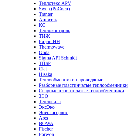
Теплотекс APV
Swep (РоСвеп)
Tranter
Анвитэк
КС
Теплоконтроль
ТИЖ
Ридан НН
Thermowave
Onda
Sigma API Schmidt
ТПлР
Ciat
Hisaka
Теплообменники пароводяные
Разборные пластинчатые теплообменники
Сварные пластинчатые теплообменники
ЗЭО
Теплосила
ЭксЭко
Энергосервис
Ares
BOWA
Fischer
Forwon