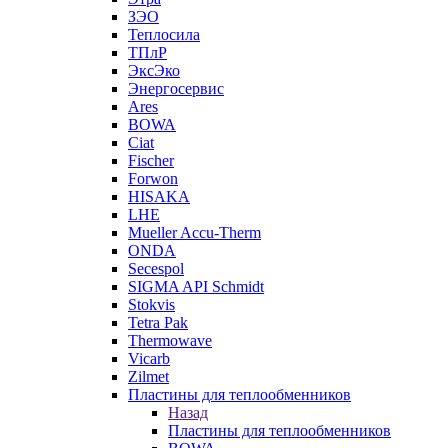
ЗЭО
Теплосила
ТПлР
ЭксЭко
Энергосервис
Ares
BOWA
Ciat
Fischer
Forwon
HISAKA
LHE
Mueller Accu-Therm
ONDA
Secespol
SIGMA API Schmidt
Stokvis
Tetra Pak
Thermowave
Vicarb
Zilmet
Пластины для теплообменников
Назад
Пластины для теплообменников