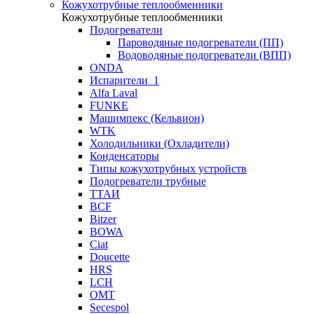
Кожухотрубные теплообменники
Кожухотрубные теплообменники
Подогреватели
Пароводяные подогреватели (ПП)
Водоводяные подогреватели (ВПП)
ONDA
Испарители_1
Alfa Laval
FUNKE
Машимпекс (Кельвион)
WTK
Холодильники (Охладители)
Конденсаторы
Типы кожухотрубных устройств
Подогреватели трубные
ТТАИ
BCF
Bitzer
BOWA
Ciat
Doucette
HRS
LCH
OMT
Secespol