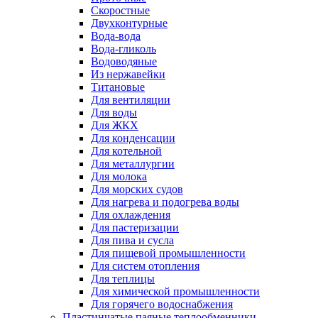
Скоростные
Двухконтурные
Вода-вода
Вода-гликоль
Водоводяные
Из нержавейки
Титановые
Для вентиляции
Для воды
Для ЖКХ
Для конденсации
Для котельной
Для металлургии
Для молока
Для морских судов
Для нагрева и подогрева воды
Для охлаждения
Для пастеризации
Для пива и сусла
Для пищевой промышленности
Для систем отопления
Для теплицы
Для химической промышленности
Для горячего водоснабжения
Пластинчатые паяные теплообменники