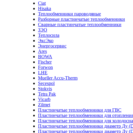
Ciat
Hisaka
Теплообменники пароводяные
Разборные пластинчатые теплообменники
Сварные пластинчатые теплообменники
ЗЭО
Теплосила
ЭксЭко
Энергосервис
Ares
BOWA
Fischer
Forwon
LHE
Mueller Accu-Therm
Secespol
Stokvis
Tetra Pak
Vicarb
Zilmet
Пластинчатые теплообменники для ГВС
Пластинчатые теплообменники для отоплени
Пластинчатые теплообменники для холодосн
Пластинчатые теплообменники диаметр Ду (D
Пластинчатые теплообменники диаметр Ду (D