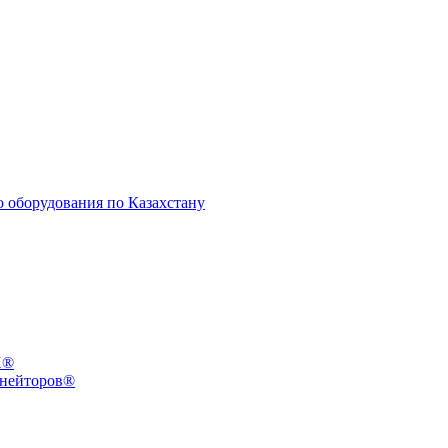
X®
инейторов®