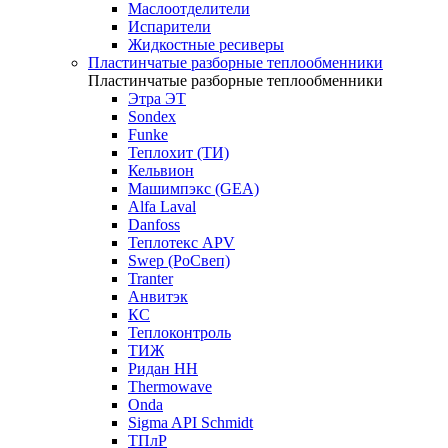
Маслоотделители
Испарители
Жидкостные ресиверы
Пластинчатые разборные теплообменники
Пластинчатые разборные теплообменники
Этра ЭТ
Sondex
Funke
Теплохит (ТИ)
Кельвион
Машимпэкс (GEA)
Alfa Laval
Danfoss
Теплотекс APV
Swep (РоСвеп)
Tranter
Анвитэк
КС
Теплоконтроль
ТИЖ
Ридан НН
Thermowave
Onda
Sigma API Schmidt
ТПлР