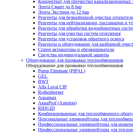
Концентрат для прочистки канализационных 
Лента Смарт до 8 бар
Лента Экстрим до 12 бар
Реагенты для безразборной очистки отопител
Реагенты для нейтрализации, пассивации и у
Реагенты для обработки водооборотных сист
Реагенты для очистки систем отопления
Реагенты для установок обратного осмоса
Реагенты и оборудование для разборной очи
Спреи активаторы и обезжириватели
Средства индивидуальной защиты
Оборудование для промывки теплообменников
Оборудование для промывки теплообменников
Pump Eliminate (PIPAL)
GEL
BWT
Alfa Laval CIP
Rothenberger
Aquamax
АкваProf (Asterion)
RIDGID
Комбинированные для теплообменного обору
Персональные элиминейторы для теплообмен
Профессиональные элиминейторы для инжен
Профессиональные элиминейторы для теплоо