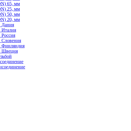
N) 65, мм
N) 25, мм
N) 50, мм
N) 20, мм
: Дания
: Италия
 Россия
: Словения
: Финляндия
: Швеция
езьбой
исоединение
исоединение