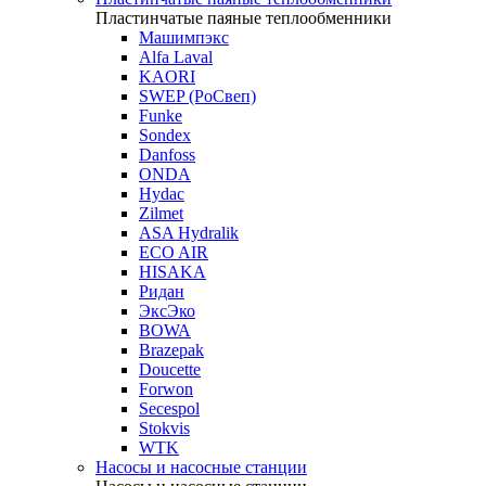
Пластинчатые паяные теплообменники
Машимпэкс
Alfa Laval
KAORI
SWEP (РоСвеп)
Funke
Sondex
Danfoss
ONDA
Hydac
Zilmet
ASA Hydralik
ECO AIR
HISAKA
Ридан
ЭксЭко
BOWA
Brazepak
Doucette
Forwon
Secespol
Stokvis
WTK
Насосы и насосные станции