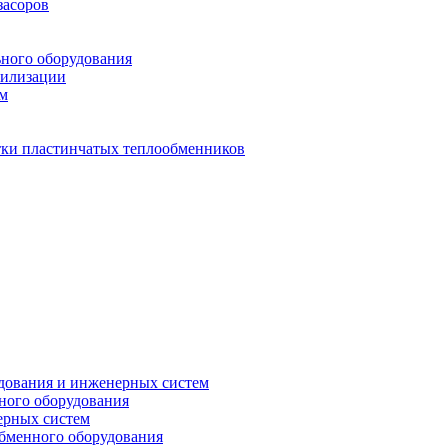
засоров
ьного оборудования
тилизации
ем
стки пластинчатых теплообменников
дования и инженерных систем
ного оборудования
ерных систем
бменного оборудования