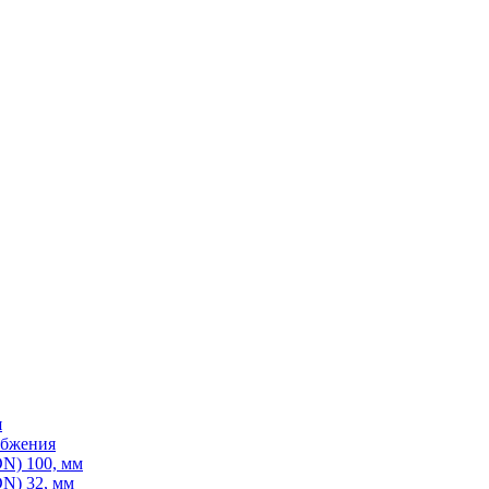
я
абжения
N) 100, мм
N) 32, мм