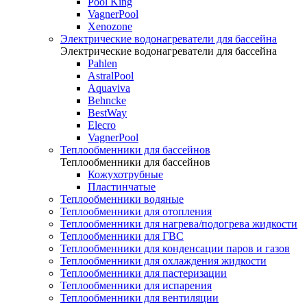
Pool King
VagnerPool
Xenozone
Электрические водонагреватели для бассейна
Электрические водонагреватели для бассейна
Pahlen
AstralPool
Aquaviva
Behncke
BestWay
Elecro
VagnerPool
Теплообменники для бассейнов
Теплообменники для бассейнов
Кожухотрубные
Пластинчатые
Теплообменники водяные
Теплообменники для отопления
Теплообменники для нагрева/подогрева жидкости
Теплообменники для ГВС
Теплообменники для конденсации паров и газов
Теплообменники для охлаждения жидкости
Теплообменники для пастеризации
Теплообменники для испарения
Теплообменники для вентиляции