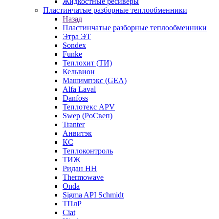
Жидкостные ресиверы
Пластинчатые разборные теплообменники
Назад
Пластинчатые разборные теплообменники
Этра ЭТ
Sondex
Funke
Теплохит (ТИ)
Кельвион
Машимпэкс (GEA)
Alfa Laval
Danfoss
Теплотекс APV
Swep (РоСвеп)
Tranter
Анвитэк
КС
Теплоконтроль
ТИЖ
Ридан НН
Thermowave
Onda
Sigma API Schmidt
ТПлР
Ciat