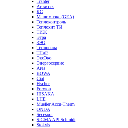
Tranter
Анвитэк
КС
Машимпэкс (GEA)
Теплоконтроль
Теплохит ТИ
ТИЖ
Этра
ЗЭО
Теплосила
ТПлР
ЭксЭко
Энергосервис
Ares
BOWA
Ciat
Fischer
Forwon
HISAKA
LHE
Mueller Accu-Therm
ONDA
Secespol
SIGMA API Schmidt
Stokvis