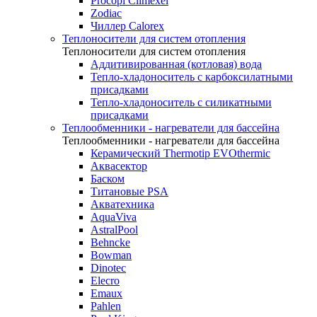
Procopi Climexel
Zodiac
Чиллер Calorex
Теплоносители для систем отопления
Теплоносители для систем отопления
Аддитивированная (котловая) вода
Тепло-хладоноситель с карбоксилатными
присадками
Тепло-хладоноситель с силикатными
присадками
Теплообменники - нагреватели для бассейна
Теплообменники - нагреватели для бассейна
Керамический Thermotip EVOthermic
Аквасектор
Баском
Титановые PSA
Акватехника
AquaViva
AstralPool
Behncke
Bowman
Dinotec
Elecro
Emaux
Pahlen