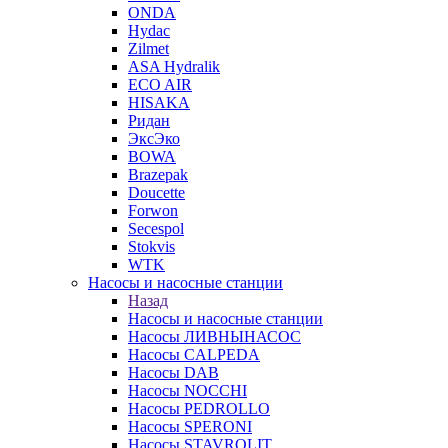
ONDA
Hydac
Zilmet
ASA Hydralik
ECO AIR
HISAKA
Ридан
ЭксЭко
BOWA
Brazepak
Doucette
Forwon
Secespol
Stokvis
WTK
Насосы и насосные станции
Назад
Насосы и насосные станции
Насосы ЛИВНЫНАСОС
Насосы CALPEDA
Насосы DAB
Насосы NOCCHI
Насосы PEDROLLO
Насосы SPERONI
Насосы STAVROLIT