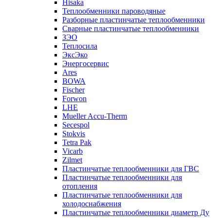
Hisaka
Теплообменники пароводяные
Разборные пластинчатые теплообменники
Сварные пластинчатые теплообменники
ЗЭО
Теплосила
ЭксЭко
Энергосервис
Ares
BOWA
Fischer
Forwon
LHE
Mueller Accu-Therm
Secespol
Stokvis
Tetra Pak
Vicarb
Zilmet
Пластинчатые теплообменники для ГВС
Пластинчатые теплообменники для
отопления
Пластинчатые теплообменники для
холодоснабжения
Пластинчатые теплообменники диаметр Ду