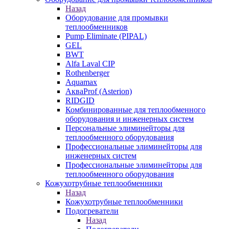
Назад
Оборудование для промывки
теплообменников
Pump Eliminate (PIPAL)
GEL
BWT
Alfa Laval CIP
Rothenberger
Aquamax
АкваProf (Asterion)
RIDGID
Комбинированные для теплообменного
оборудования и инженерных систем
Персональные элиминейторы для
теплообменного оборудования
Профессиональные элиминейторы для
инженерных систем
Профессиональные элиминейторы для
теплообменного оборудования
Кожухотрубные теплообменники
Назад
Кожухотрубные теплообменники
Подогреватели
Назад