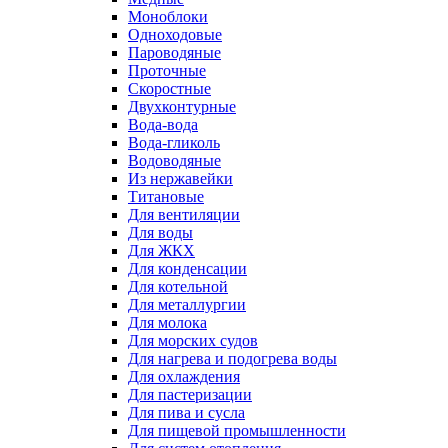
Моноблоки
Одноходовые
Пароводяные
Проточные
Скоростные
Двухконтурные
Вода-вода
Вода-гликоль
Водоводяные
Из нержавейки
Титановые
Для вентиляции
Для воды
Для ЖКХ
Для конденсации
Для котельной
Для металлургии
Для молока
Для морских судов
Для нагрева и подогрева воды
Для охлаждения
Для пастеризации
Для пива и сусла
Для пищевой промышленности