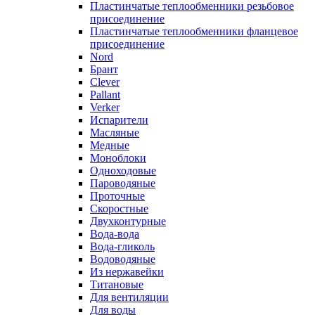
Пластинчатые теплообменники резьбовое
присоединение
Пластинчатые теплообменники фланцевое
присоединение
Nord
Брант
Clever
Pallant
Verker
Испарители
Масляные
Медные
Моноблоки
Одноходовые
Пароводяные
Проточные
Скоростные
Двухконтурные
Вода-вода
Вода-гликоль
Водоводяные
Из нержавейки
Титановые
Для вентиляции
Для воды