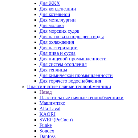
Для ЖКХ
Для конденсации
Для котельной
Для металлургии
Для молока
Для морских судов
Для нагрева и подогрева воды
Для охлаждения
Для пастеризации
Для пива и сусла
Для пищевой промышленности
Для систем отопления
Для теплицы
Для химической промышленности
Для горячего водоснабжения
Пластинчатые паяные теплообменники
Назад
Пластинчатые паяные теплообменники
Машимпэкс
Alfa Laval
KAORI
SWEP (РоСвеп)
Funke
Sondex
Danfoss