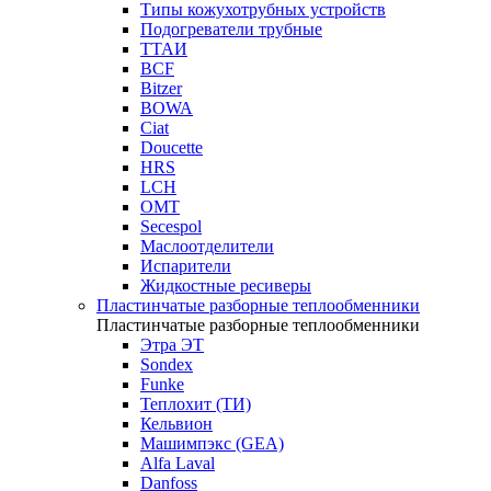
Типы кожухотрубных устройств
Подогреватели трубные
ТТАИ
BCF
Bitzer
BOWA
Ciat
Doucette
HRS
LCH
OMT
Secespol
Маслоотделители
Испарители
Жидкостные ресиверы
Пластинчатые разборные теплообменники
Пластинчатые разборные теплообменники
Этра ЭТ
Sondex
Funke
Теплохит (ТИ)
Кельвион
Машимпэкс (GEA)
Alfa Laval
Danfoss