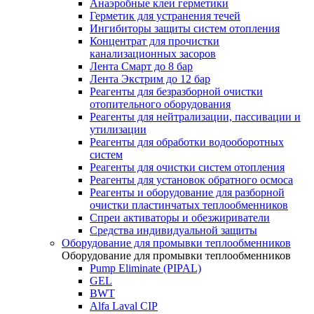
Анаэробные клеи герметики
Герметик для устранения течей
Ингибиторы защиты систем отопления
Концентрат для прочистки
канализационных засоров
Лента Смарт до 8 бар
Лента Экстрим до 12 бар
Реагенты для безразборной очистки
отопительного оборудования
Реагенты для нейтрализации, пассивации и
утилизации
Реагенты для обработки водооборотных
систем
Реагенты для очистки систем отопления
Реагенты для установок обратного осмоса
Реагенты и оборудование для разборной
очистки пластинчатых теплообменников
Спреи активаторы и обезжириватели
Средства индивидуальной защиты
Оборудование для промывки теплообменников
Оборудование для промывки теплообменников
Pump Eliminate (PIPAL)
GEL
BWT
Alfa Laval CIP