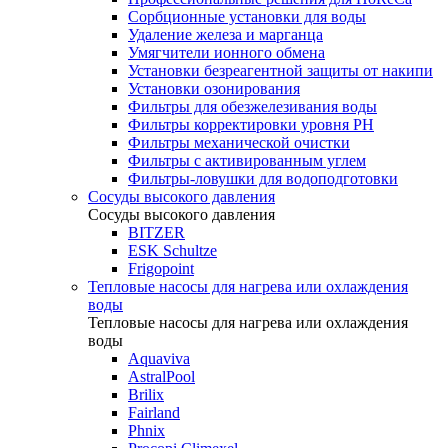
Сорбционные установки для воды
Удаление железа и марганца
Умягчители ионного обмена
Установки безреагентной защиты от накипи
Установки озонирования
Фильтры для обезжелезивания воды
Фильтры корректировки уровня PH
Фильтры механической очистки
Фильтры с активированным углем
Фильтры-ловушки для водоподготовки
Сосуды высокого давления
Сосуды высокого давления
BITZER
ESK Schultze
Frigopoint
Тепловые насосы для нагрева или охлаждения
воды
Тепловые насосы для нагрева или охлаждения
воды
Aquaviva
AstralPool
Brilix
Fairland
Phnix