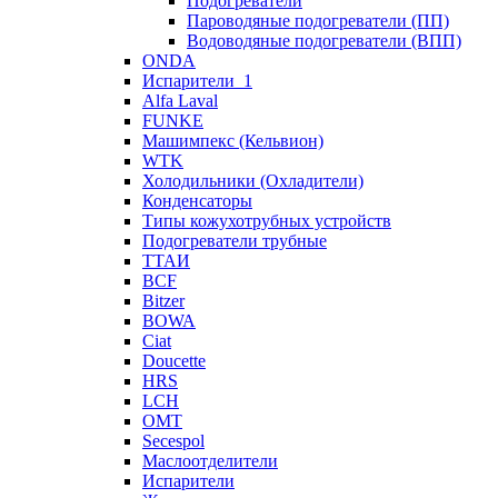
Подогреватели
Пароводяные подогреватели (ПП)
Водоводяные подогреватели (ВПП)
ONDA
Испарители_1
Alfa Laval
FUNKE
Машимпекс (Кельвион)
WTK
Холодильники (Охладители)
Конденсаторы
Типы кожухотрубных устройств
Подогреватели трубные
ТТАИ
BCF
Bitzer
BOWA
Ciat
Doucette
HRS
LCH
OMT
Secespol
Маслоотделители
Испарители