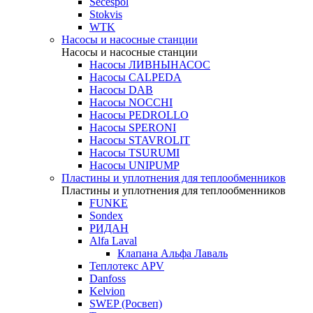
Secespol
Stokvis
WTK
Насосы и насосные станции
Насосы и насосные станции
Насосы ЛИВНЫНАСОС
Насосы CALPEDA
Насосы DAB
Насосы NOCCHI
Насосы PEDROLLO
Насосы SPERONI
Насосы STAVROLIT
Насосы TSURUMI
Насосы UNIPUMP
Пластины и уплотнения для теплообменников
Пластины и уплотнения для теплообменников
FUNKE
Sondex
РИДАН
Alfa Laval
Клапана Альфа Лаваль
Теплотекс APV
Danfoss
Kelvion
SWEP (Росвеп)