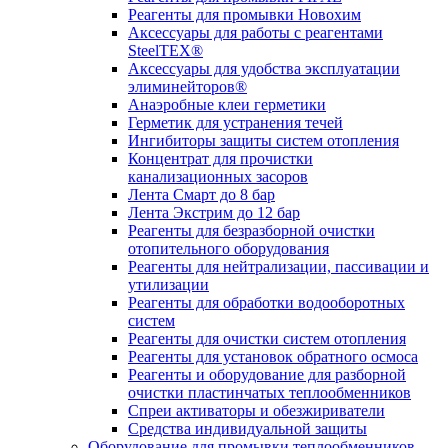
Реагенты для промывки Новохим
Аксессуары для работы с реагентами
SteelTEX®
Аксессуары для удобства эксплуатации
элиминейторов®
Анаэробные клеи герметики
Герметик для устранения течей
Ингибиторы защиты систем отопления
Концентрат для прочистки
канализационных засоров
Лента Смарт до 8 бар
Лента Экстрим до 12 бар
Реагенты для безразборной очистки
отопительного оборудования
Реагенты для нейтрализации, пассивации и
утилизации
Реагенты для обработки водооборотных
систем
Реагенты для очистки систем отопления
Реагенты для установок обратного осмоса
Реагенты и оборудование для разборной
очистки пластинчатых теплообменников
Спреи активаторы и обезжириватели
Средства индивидуальной защиты
Оборудование для промывки теплообменников