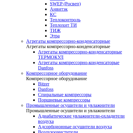
SWEP (Росвеп)
Анвитэк
КС
Теплоконтроль
Теплохит ТИ
ТИЖ
Этра
Агрегаты компрессорно-конденсаторные
Агрегаты компрессорно-конденсаторные
Агрегаты компрессорно-конденсаторные
ТЕРМОКУЛ
Агрегаты компрессорно-конденсаторые
Danfoss
Компрессорное оборудование
Компрессорное оборудование
Bitzer
Danfoss
Спиральные компрессоры
Поршневые компрессоры
Промышленные осушители и увлажнители
Промышленные осушители и увлажнители
Адиабатические увлажнители-охладители
воздуха
Адсорбционные осушители воздуха
Воздухоочистители