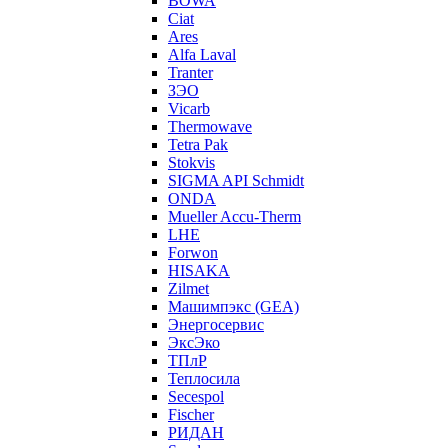
BOWA
Ciat
Ares
Alfa Laval
Tranter
ЗЭО
Vicarb
Thermowave
Tetra Pak
Stokvis
SIGMA API Schmidt
ONDA
Mueller Accu-Therm
LHE
Forwon
HISAKA
Zilmet
Машимпэкс (GEA)
Энергосервис
ЭксЭко
ТПлР
Теплосила
Secespol
Fischer
РИДАН