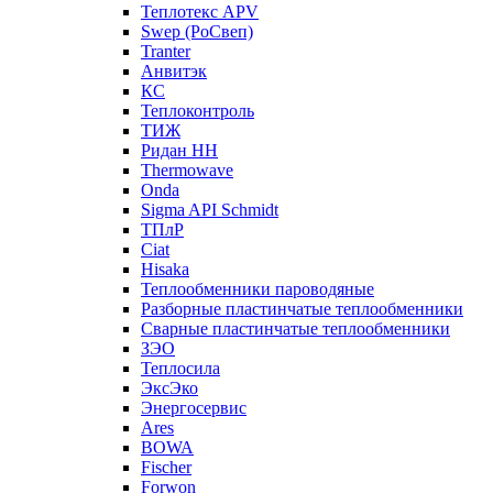
Теплотекс APV
Swep (РоСвеп)
Tranter
Анвитэк
КС
Теплоконтроль
ТИЖ
Ридан НН
Thermowave
Onda
Sigma API Schmidt
ТПлР
Ciat
Hisaka
Теплообменники пароводяные
Разборные пластинчатые теплообменники
Сварные пластинчатые теплообменники
ЗЭО
Теплосила
ЭксЭко
Энергосервис
Ares
BOWA
Fischer
Forwon