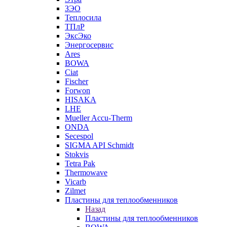
ЗЭО
Теплосила
ТПлР
ЭксЭко
Энергосервис
Ares
BOWA
Ciat
Fischer
Forwon
HISAKA
LHE
Mueller Accu-Therm
ONDA
Secespol
SIGMA API Schmidt
Stokvis
Tetra Pak
Thermowave
Vicarb
Zilmet
Пластины для теплообменников
Назад
Пластины для теплообменников