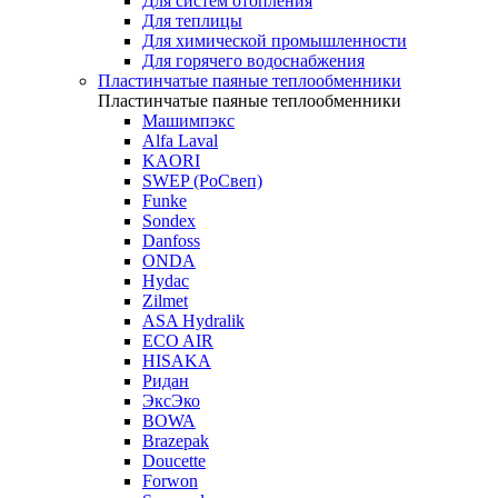
Для систем отопления
Для теплицы
Для химической промышленности
Для горячего водоснабжения
Пластинчатые паяные теплообменники
Пластинчатые паяные теплообменники
Машимпэкс
Alfa Laval
KAORI
SWEP (РоСвеп)
Funke
Sondex
Danfoss
ONDA
Hydac
Zilmet
ASA Hydralik
ECO AIR
HISAKA
Ридан
ЭксЭко
BOWA
Brazepak
Doucette
Forwon