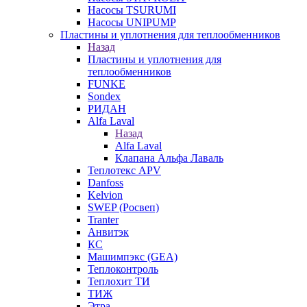
Насосы TSURUMI
Насосы UNIPUMP
Пластины и уплотнения для теплообменников
Назад
Пластины и уплотнения для
теплообменников
FUNKE
Sondex
РИДАН
Alfa Laval
Назад
Alfa Laval
Клапана Альфа Лаваль
Теплотекс APV
Danfoss
Kelvion
SWEP (Росвеп)
Tranter
Анвитэк
КС
Машимпэкс (GEA)
Теплоконтроль
Теплохит ТИ
ТИЖ
Этра