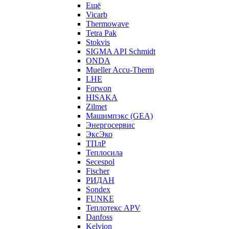
Ещё
Vicarb
Thermowave
Tetra Pak
Stokvis
SIGMA API Schmidt
ONDA
Mueller Accu-Therm
LHE
Forwon
HISAKA
Zilmet
Машимпэкс (GEA)
Энергосервис
ЭксЭко
ТПлР
Теплосила
Secespol
Fischer
РИДАН
Sondex
FUNKE
Теплотекс APV
Danfoss
Kelvion