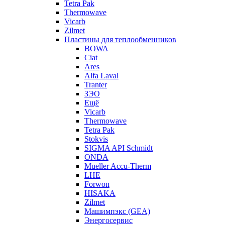
Tetra Pak
Thermowave
Vicarb
Zilmet
Пластины для теплообменников
BOWA
Ciat
Ares
Alfa Laval
Tranter
ЗЭО
Ещё
Vicarb
Thermowave
Tetra Pak
Stokvis
SIGMA API Schmidt
ONDA
Mueller Accu-Therm
LHE
Forwon
HISAKA
Zilmet
Машимпэкс (GEA)
Энергосервис