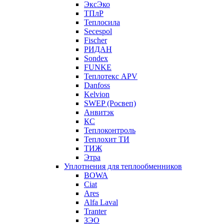
ЭксЭко
ТПлР
Теплосила
Secespol
Fischer
РИДАН
Sondex
FUNKE
Теплотекс APV
Danfoss
Kelvion
SWEP (Росвеп)
Анвитэк
КС
Теплоконтроль
Теплохит ТИ
ТИЖ
Этра
Уплотнения для теплообменников
BOWA
Ciat
Ares
Alfa Laval
Tranter
ЗЭО