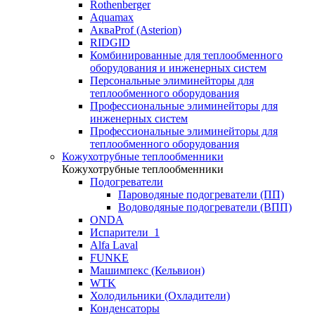
Rothenberger
Aquamax
АкваProf (Asterion)
RIDGID
Комбинированные для теплообменного
оборудования и инженерных систем
Персональные элиминейторы для
теплообменного оборудования
Профессиональные элиминейторы для
инженерных систем
Профессиональные элиминейторы для
теплообменного оборудования
Кожухотрубные теплообменники
Кожухотрубные теплообменники
Подогреватели
Пароводяные подогреватели (ПП)
Водоводяные подогреватели (ВПП)
ONDA
Испарители_1
Alfa Laval
FUNKE
Машимпекс (Кельвион)
WTK
Холодильники (Охладители)
Конденсаторы