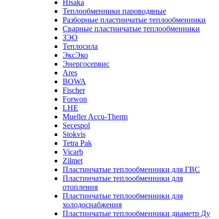
Hisaka
Теплообменники пароводяные
Разборные пластинчатые теплообменники
Сварные пластинчатые теплообменники
ЗЭО
Теплосила
ЭксЭко
Энергосервис
Ares
BOWA
Fischer
Forwon
LHE
Mueller Accu-Therm
Secespol
Stokvis
Tetra Pak
Vicarb
Zilmet
Пластинчатые теплообменники для ГВС
Пластинчатые теплообменники для
отопления
Пластинчатые теплообменники для
холодоснабжения
Пластинчатые теплообменники диаметр Ду