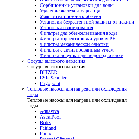
Сорбционные установки для воды
Удаление железа и марганца
Умягчители ионного обмена
Установки безреагентной защиты от накипи
Установки озонирования
Фильтры для обезжелезивания воды
Фильтры корректировки уровня PH
Фильтры механической очистки
Фильтры с активированным углем
Фильтры-ловушки для водоподготовки
Сосуды высокого давления
Сосуды высокого давления
BITZER
ESK Schultze
Frigopoint
Тепловые насосы для нагрева или охлаждения
воды
Тепловые насосы для нагрева или охлаждения
воды
Aquaviva
AstralPool
Brilix
Fairland
Phnix