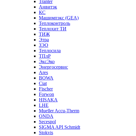
Tranter
Анвитэк
КС
Машимпэкс (GEA)
Теплоконтроль
Теплохит ТИ
ТИЖ
Этра
ЗЭО
Теплосила
ТПлР
ЭксЭко
Энергосервис
Ares
BOWA
Ciat
Fischer
Forwon
HISAKA
LHE
Mueller Accu-Therm
ONDA
Secespol
SIGMA API Schmidt
Stokvis