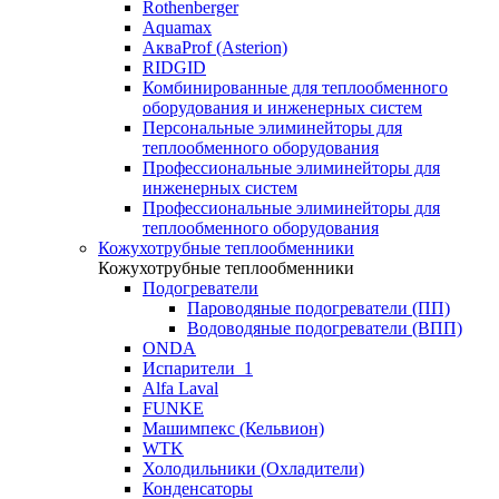
Rothenberger
Aquamax
АкваProf (Asterion)
RIDGID
Комбинированные для теплообменного
оборудования и инженерных систем
Персональные элиминейторы для
теплообменного оборудования
Профессиональные элиминейторы для
инженерных систем
Профессиональные элиминейторы для
теплообменного оборудования
Кожухотрубные теплообменники
Кожухотрубные теплообменники
Подогреватели
Пароводяные подогреватели (ПП)
Водоводяные подогреватели (ВПП)
ONDA
Испарители_1
Alfa Laval
FUNKE
Машимпекс (Кельвион)
WTK
Холодильники (Охладители)
Конденсаторы