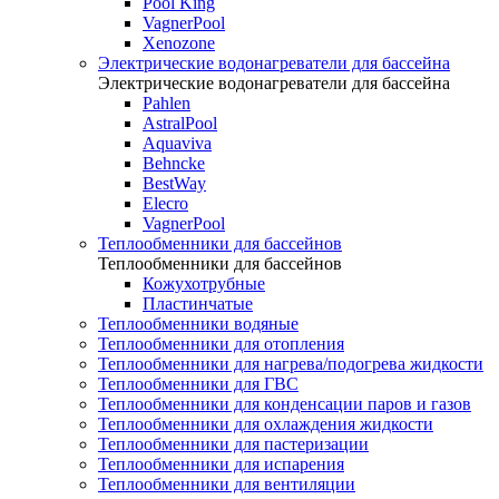
Pool King
VagnerPool
Xenozone
Электрические водонагреватели для бассейна
Электрические водонагреватели для бассейна
Pahlen
AstralPool
Aquaviva
Behncke
BestWay
Elecro
VagnerPool
Теплообменники для бассейнов
Теплообменники для бассейнов
Кожухотрубные
Пластинчатые
Теплообменники водяные
Теплообменники для отопления
Теплообменники для нагрева/подогрева жидкости
Теплообменники для ГВС
Теплообменники для конденсации паров и газов
Теплообменники для охлаждения жидкости
Теплообменники для пастеризации
Теплообменники для испарения
Теплообменники для вентиляции