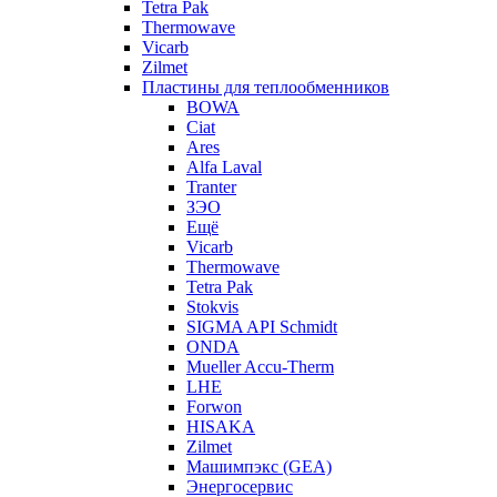
Tetra Pak
Thermowave
Vicarb
Zilmet
Пластины для теплообменников
BOWA
Ciat
Ares
Alfa Laval
Tranter
ЗЭО
Ещё
Vicarb
Thermowave
Tetra Pak
Stokvis
SIGMA API Schmidt
ONDA
Mueller Accu-Therm
LHE
Forwon
HISAKA
Zilmet
Машимпэкс (GEA)
Энергосервис