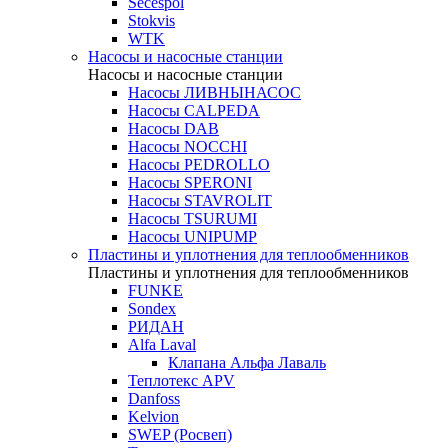
Secespol
Stokvis
WTK
Насосы и насосные станции
Насосы и насосные станции
Насосы ЛИВНЫНАСОС
Насосы CALPEDA
Насосы DAB
Насосы NOCCHI
Насосы PEDROLLO
Насосы SPERONI
Насосы STAVROLIT
Насосы TSURUMI
Насосы UNIPUMP
Пластины и уплотнения для теплообменников
Пластины и уплотнения для теплообменников
FUNKE
Sondex
РИДАН
Alfa Laval
Клапана Альфа Лаваль
Теплотекс APV
Danfoss
Kelvion
SWEP (Росвеп)