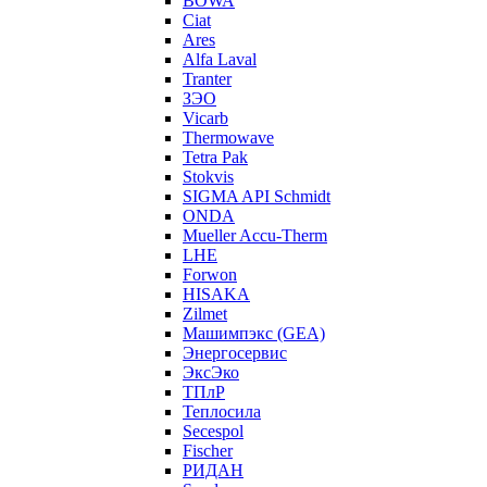
BOWA
Ciat
Ares
Alfa Laval
Tranter
ЗЭО
Vicarb
Thermowave
Tetra Pak
Stokvis
SIGMA API Schmidt
ONDA
Mueller Accu-Therm
LHE
Forwon
HISAKA
Zilmet
Машимпэкс (GEA)
Энергосервис
ЭксЭко
ТПлР
Теплосила
Secespol
Fischer
РИДАН