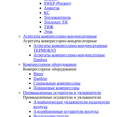
SWEP (Росвеп)
Анвитэк
КС
Теплоконтроль
Теплохит ТИ
ТИЖ
Этра
Агрегаты компрессорно-конденсаторные
Агрегаты компрессорно-конденсаторные
Агрегаты компрессорно-конденсаторные
ТЕРМОКУЛ
Агрегаты компрессорно-конденсаторые
Danfoss
Компрессорное оборудование
Компрессорное оборудование
Bitzer
Danfoss
Спиральные компрессоры
Поршневые компрессоры
Промышленные осушители и увлажнители
Промышленные осушители и увлажнители
Адиабатические увлажнители-охладители
воздуха
Адсорбционные осушители воздуха
Воздухоочистители