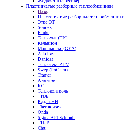
Жидкостные ресиверы
Пластинчатые разборные теплообменники
Назад
Пластинчатые разборные теплообменники
Этра ЭТ
Sondex
Funke
Теплохит (ТИ)
Кельвион
Машимпэкс (GEA)
Alfa Laval
Danfoss
Теплотекс APV
Swep (РоСвеп)
Tranter
Анвитэк
КС
Теплоконтроль
ТИЖ
Ридан НН
Thermowave
Onda
Sigma API Schmidt
ТПлР
Ciat