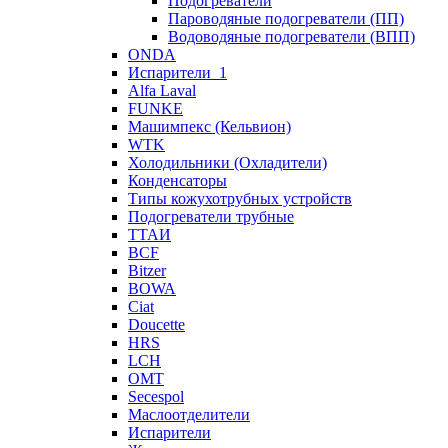
Подогреватели
Пароводяные подогреватели (ПП)
Водоводяные подогреватели (ВПП)
ONDA
Испарители_1
Alfa Laval
FUNKE
Машимпекс (Кельвион)
WTK
Холодильники (Охладители)
Конденсаторы
Типы кожухотрубных устройств
Подогреватели трубные
ТТАИ
BCF
Bitzer
BOWA
Ciat
Doucette
HRS
LCH
OMT
Secespol
Маслоотделители
Испарители