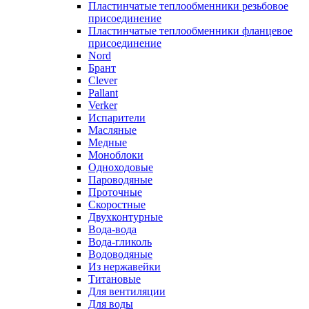
Пластинчатые теплообменники резьбовое
присоединение
Пластинчатые теплообменники фланцевое
присоединение
Nord
Брант
Clever
Pallant
Verker
Испарители
Масляные
Медные
Моноблоки
Одноходовые
Пароводяные
Проточные
Скоростные
Двухконтурные
Вода-вода
Вода-гликоль
Водоводяные
Из нержавейки
Титановые
Для вентиляции
Для воды