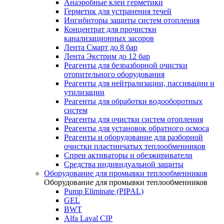
Анаэробные клеи герметики
Герметик для устранения течей
Ингибиторы защиты систем отопления
Концентрат для прочистки
канализационных засоров
Лента Смарт до 8 бар
Лента Экстрим до 12 бар
Реагенты для безразборной очистки
отопительного оборудования
Реагенты для нейтрализации, пассивации и
утилизации
Реагенты для обработки водооборотных
систем
Реагенты для очистки систем отопления
Реагенты для установок обратного осмоса
Реагенты и оборудование для разборной
очистки пластинчатых теплообменников
Спреи активаторы и обезжириватели
Средства индивидуальной защиты
Оборудование для промывки теплообменников
Оборудование для промывки теплообменников
Pump Eliminate (PIPAL)
GEL
BWT
Alfa Laval CIP