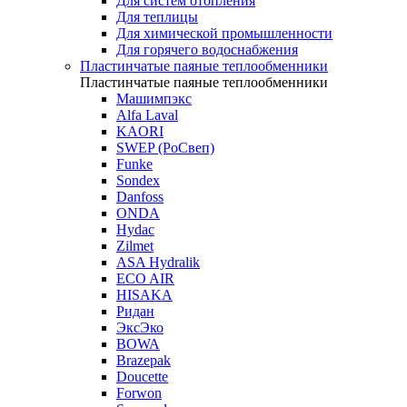
Для систем отопления
Для теплицы
Для химической промышленности
Для горячего водоснабжения
Пластинчатые паяные теплообменники
Пластинчатые паяные теплообменники
Машимпэкс
Alfa Laval
KAORI
SWEP (РоСвеп)
Funke
Sondex
Danfoss
ONDA
Hydac
Zilmet
ASA Hydralik
ECO AIR
HISAKA
Ридан
ЭксЭко
BOWA
Brazepak
Doucette
Forwon