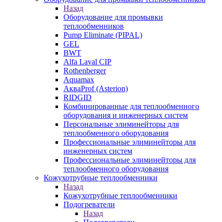
Назад
Оборудование для промывки
теплообменников
Pump Eliminate (PIPAL)
GEL
BWT
Alfa Laval CIP
Rothenberger
Aquamax
АкваProf (Asterion)
RIDGID
Комбинированные для теплообменного
оборудования и инженерных систем
Персональные элиминейторы для
теплообменного оборудования
Профессиональные элиминейторы для
инженерных систем
Профессиональные элиминейторы для
теплообменного оборудования
Кожухотрубные теплообменники
Назад
Кожухотрубные теплообменники
Подогреватели
Назад