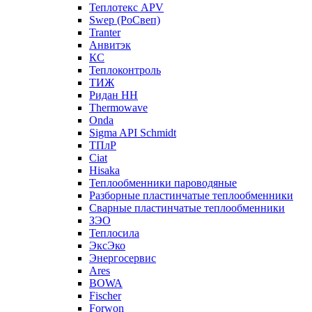
Теплотекс APV
Swep (РоСвеп)
Tranter
Анвитэк
КС
Теплоконтроль
ТИЖ
Ридан НН
Thermowave
Onda
Sigma API Schmidt
ТПлР
Ciat
Hisaka
Теплообменники пароводяные
Разборные пластинчатые теплообменники
Сварные пластинчатые теплообменники
ЗЭО
Теплосила
ЭксЭко
Энергосервис
Ares
BOWA
Fischer
Forwon