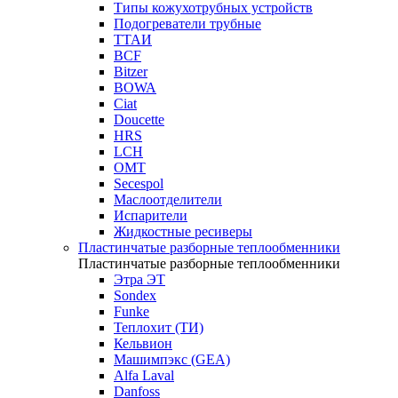
Типы кожухотрубных устройств
Подогреватели трубные
ТТАИ
BCF
Bitzer
BOWA
Ciat
Doucette
HRS
LCH
OMT
Secespol
Маслоотделители
Испарители
Жидкостные ресиверы
Пластинчатые разборные теплообменники
Пластинчатые разборные теплообменники
Этра ЭТ
Sondex
Funke
Теплохит (ТИ)
Кельвион
Машимпэкс (GEA)
Alfa Laval
Danfoss