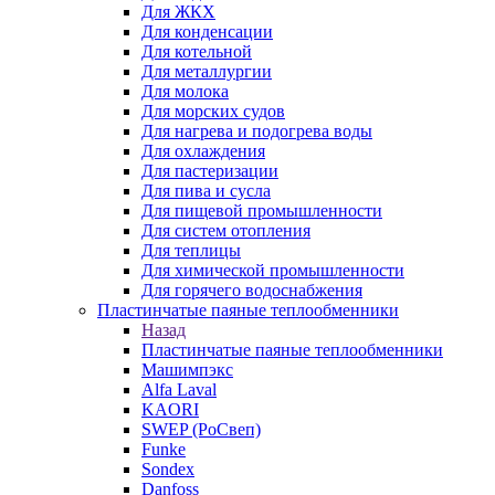
Для ЖКХ
Для конденсации
Для котельной
Для металлургии
Для молока
Для морских судов
Для нагрева и подогрева воды
Для охлаждения
Для пастеризации
Для пива и сусла
Для пищевой промышленности
Для систем отопления
Для теплицы
Для химической промышленности
Для горячего водоснабжения
Пластинчатые паяные теплообменники
Назад
Пластинчатые паяные теплообменники
Машимпэкс
Alfa Laval
KAORI
SWEP (РоСвеп)
Funke
Sondex
Danfoss