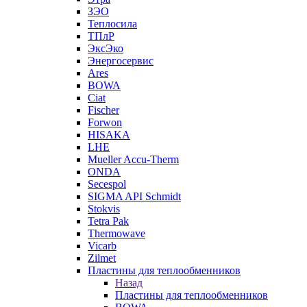
ЗЭО
Теплосила
ТПлР
ЭксЭко
Энергосервис
Ares
BOWA
Ciat
Fischer
Forwon
HISAKA
LHE
Mueller Accu-Therm
ONDA
Secespol
SIGMA API Schmidt
Stokvis
Tetra Pak
Thermowave
Vicarb
Zilmet
Пластины для теплообменников
Назад
Пластины для теплообменников