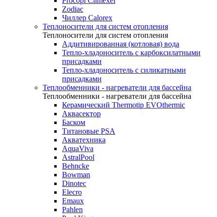
Procopi Climexel
Zodiac
Чиллер Calorex
Теплоносители для систем отопления
Теплоносители для систем отопления
Аддитивированная (котловая) вода
Тепло-хладоноситель с карбоксилатными
присадками
Тепло-хладоноситель с силикатными
присадками
Теплообменники - нагреватели для бассейна
Теплообменники - нагреватели для бассейна
Керамический Thermotip EVOthermic
Аквасектор
Баском
Титановые PSA
Акватехника
AquaViva
AstralPool
Behncke
Bowman
Dinotec
Elecro
Emaux
Pahlen