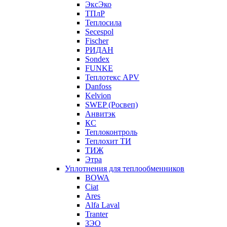
ЭксЭко
ТПлР
Теплосила
Secespol
Fischer
РИДАН
Sondex
FUNKE
Теплотекс APV
Danfoss
Kelvion
SWEP (Росвеп)
Анвитэк
КС
Теплоконтроль
Теплохит ТИ
ТИЖ
Этра
Уплотнения для теплообменников
BOWA
Ciat
Ares
Alfa Laval
Tranter
ЗЭО