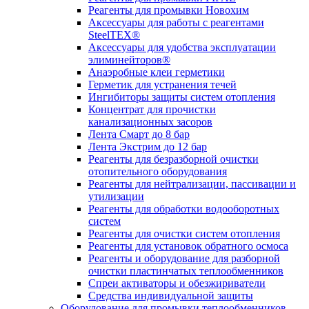
Реагенты для промывки Новохим
Аксессуары для работы с реагентами
SteelTEX®
Аксессуары для удобства эксплуатации
элиминейторов®
Анаэробные клеи герметики
Герметик для устранения течей
Ингибиторы защиты систем отопления
Концентрат для прочистки
канализационных засоров
Лента Смарт до 8 бар
Лента Экстрим до 12 бар
Реагенты для безразборной очистки
отопительного оборудования
Реагенты для нейтрализации, пассивации и
утилизации
Реагенты для обработки водооборотных
систем
Реагенты для очистки систем отопления
Реагенты для установок обратного осмоса
Реагенты и оборудование для разборной
очистки пластинчатых теплообменников
Спреи активаторы и обезжириватели
Средства индивидуальной защиты
Оборудование для промывки теплообменников