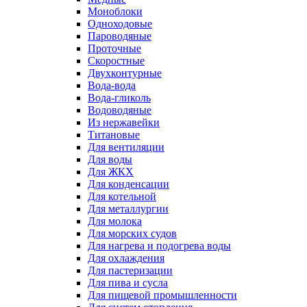
Моноблоки
Одноходовые
Пароводяные
Проточные
Скоростные
Двухконтурные
Вода-вода
Вода-гликоль
Водоводяные
Из нержавейки
Титановые
Для вентиляции
Для воды
Для ЖКХ
Для конденсации
Для котельной
Для металлургии
Для молока
Для морских судов
Для нагрева и подогрева воды
Для охлаждения
Для пастеризации
Для пива и сусла
Для пищевой промышленности