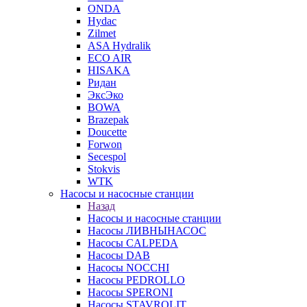
ONDA
Hydac
Zilmet
ASA Hydralik
ECO AIR
HISAKA
Ридан
ЭксЭко
BOWA
Brazepak
Doucette
Forwon
Secespol
Stokvis
WTK
Насосы и насосные станции
Назад
Насосы и насосные станции
Насосы ЛИВНЫНАСОС
Насосы CALPEDA
Насосы DAB
Насосы NOCCHI
Насосы PEDROLLO
Насосы SPERONI
Насосы STAVROLIT