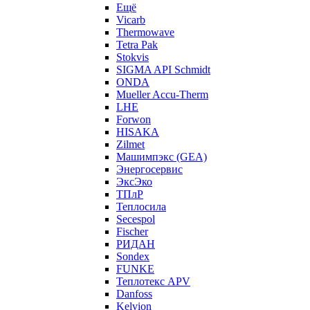
Ещё
Vicarb
Thermowave
Tetra Pak
Stokvis
SIGMA API Schmidt
ONDA
Mueller Accu-Therm
LHE
Forwon
HISAKA
Zilmet
Машимпэкс (GEA)
Энергосервис
ЭксЭко
ТПлР
Теплосила
Secespol
Fischer
РИДАН
Sondex
FUNKE
Теплотекс APV
Danfoss
Kelvion