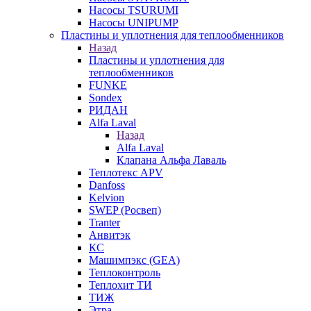
Насосы TSURUMI
Насосы UNIPUMP
Пластины и уплотнения для теплообменников
Назад
Пластины и уплотнения для
теплообменников
FUNKE
Sondex
РИДАН
Alfa Laval
Назад
Alfa Laval
Клапана Альфа Лаваль
Теплотекс APV
Danfoss
Kelvion
SWEP (Росвеп)
Tranter
Анвитэк
КС
Машимпэкс (GEA)
Теплоконтроль
Теплохит ТИ
ТИЖ
Этра