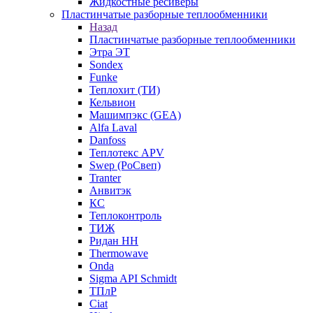
Жидкостные ресиверы
Пластинчатые разборные теплообменники
Назад
Пластинчатые разборные теплообменники
Этра ЭТ
Sondex
Funke
Теплохит (ТИ)
Кельвион
Машимпэкс (GEA)
Alfa Laval
Danfoss
Теплотекс APV
Swep (РоСвеп)
Tranter
Анвитэк
КС
Теплоконтроль
ТИЖ
Ридан НН
Thermowave
Onda
Sigma API Schmidt
ТПлР
Ciat