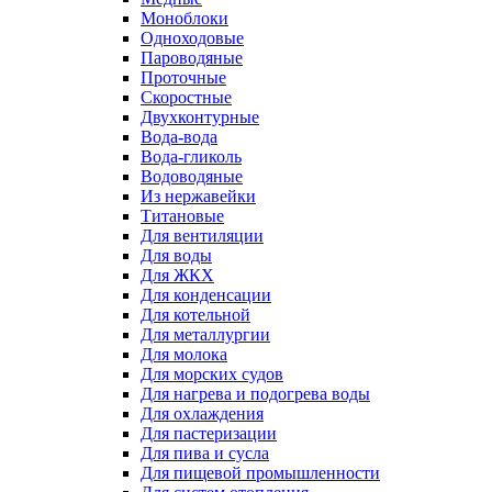
Моноблоки
Одноходовые
Пароводяные
Проточные
Скоростные
Двухконтурные
Вода-вода
Вода-гликоль
Водоводяные
Из нержавейки
Титановые
Для вентиляции
Для воды
Для ЖКХ
Для конденсации
Для котельной
Для металлургии
Для молока
Для морских судов
Для нагрева и подогрева воды
Для охлаждения
Для пастеризации
Для пива и сусла
Для пищевой промышленности