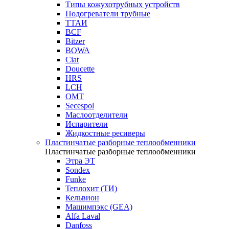
Типы кожухотрубных устройств
Подогреватели трубные
ТТАИ
BCF
Bitzer
BOWA
Ciat
Doucette
HRS
LCH
OMT
Secespol
Маслоотделители
Испарители
Жидкостные ресиверы
Пластинчатые разборные теплообменники
Пластинчатые разборные теплообменники
Этра ЭТ
Sondex
Funke
Теплохит (ТИ)
Кельвион
Машимпэкс (GEA)
Alfa Laval
Danfoss