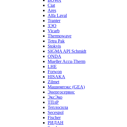
BOWA
Ciat
Ares
Alfa Laval
Tranter
ЗЭО
Vicarb
Thermowave
Tetra Pak
Stokvis
SIGMA API Schmidt
ONDA
Mueller Accu-Therm
LHE
Forwon
HISAKA
Zilmet
Машимпэкс (GEA)
Энергосервис
ЭксЭко
ТПлР
Теплосила
Secespol
Fischer
РИДАН