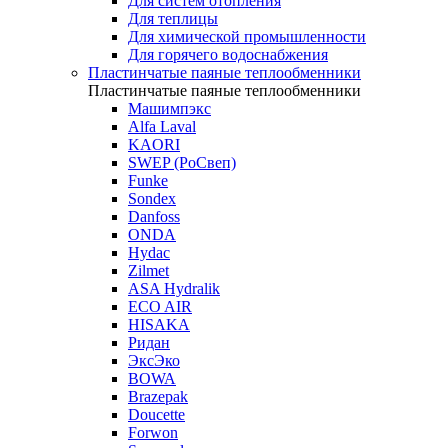
Для систем отопления
Для теплицы
Для химической промышленности
Для горячего водоснабжения
Пластинчатые паяные теплообменники
Пластинчатые паяные теплообменники
Машимпэкс
Alfa Laval
KAORI
SWEP (РоСвеп)
Funke
Sondex
Danfoss
ONDA
Hydac
Zilmet
ASA Hydralik
ECO AIR
HISAKA
Ридан
ЭксЭко
BOWA
Brazepak
Doucette
Forwon