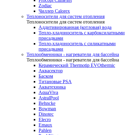
Procopi Climexel
Zodiac
Чиллер Calorex
Теплоносители для систем отопления
Теплоносители для систем отопления
Аддитивированная (котловая) вода
Тепло-хладоноситель с карбоксилатными
присадками
Тепло-хладоноситель с силикатными
присадками
Теплообменники - нагреватели для бассейна
Теплообменники - нагреватели для бассейна
Керамический Thermotip EVOthermic
Аквасектор
Баском
Титановые PSA
Акватехника
AquaViva
AstralPool
Behncke
Bowman
Dinotec
Elecro
Emaux
Pahlen