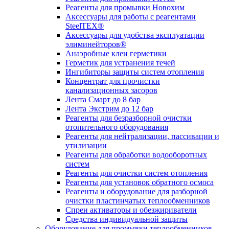
Реагенты для промывки Новохим
Аксессуары для работы с реагентами
SteelTEX®
Аксессуары для удобства эксплуатации
элиминейторов®
Анаэробные клеи герметики
Герметик для устранения течей
Ингибиторы защиты систем отопления
Концентрат для прочистки
канализационных засоров
Лента Смарт до 8 бар
Лента Экстрим до 12 бар
Реагенты для безразборной очистки
отопительного оборудования
Реагенты для нейтрализации, пассивации и
утилизации
Реагенты для обработки водооборотных
систем
Реагенты для очистки систем отопления
Реагенты для установок обратного осмоса
Реагенты и оборудование для разборной
очистки пластинчатых теплообменников
Спреи активаторы и обезжириватели
Средства индивидуальной защиты
Оборудование для промывки теплообменников