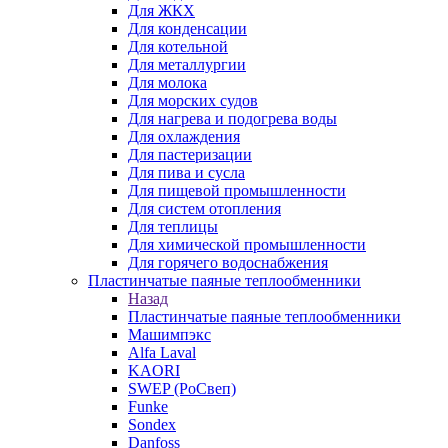
Для ЖКХ
Для конденсации
Для котельной
Для металлургии
Для молока
Для морских судов
Для нагрева и подогрева воды
Для охлаждения
Для пастеризации
Для пива и сусла
Для пищевой промышленности
Для систем отопления
Для теплицы
Для химической промышленности
Для горячего водоснабжения
Пластинчатые паяные теплообменники
Назад
Пластинчатые паяные теплообменники
Машимпэкс
Alfa Laval
KAORI
SWEP (РоСвеп)
Funke
Sondex
Danfoss