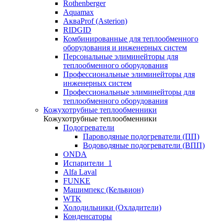
Rothenberger
Aquamax
АкваProf (Asterion)
RIDGID
Комбинированные для теплообменного
оборудования и инженерных систем
Персональные элиминейторы для
теплообменного оборудования
Профессиональные элиминейторы для
инженерных систем
Профессиональные элиминейторы для
теплообменного оборудования
Кожухотрубные теплообменники
Кожухотрубные теплообменники
Подогреватели
Пароводяные подогреватели (ПП)
Водоводяные подогреватели (ВПП)
ONDA
Испарители_1
Alfa Laval
FUNKE
Машимпекс (Кельвион)
WTK
Холодильники (Охладители)
Конденсаторы