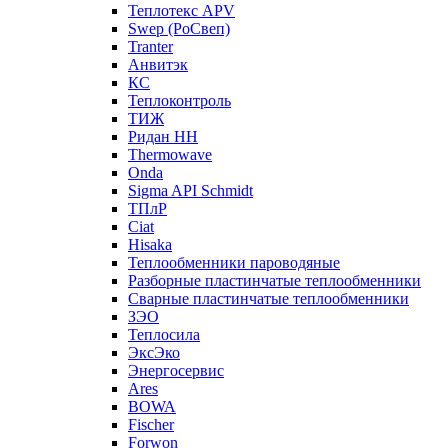
Теплотекс APV
Swep (РоСвеп)
Tranter
Анвитэк
КС
Теплоконтроль
ТИЖ
Ридан НН
Thermowave
Onda
Sigma API Schmidt
ТПлР
Ciat
Hisaka
Теплообменники пароводяные
Разборные пластинчатые теплообменники
Сварные пластинчатые теплообменники
ЗЭО
Теплосила
ЭксЭко
Энергосервис
Ares
BOWA
Fischer
Forwon