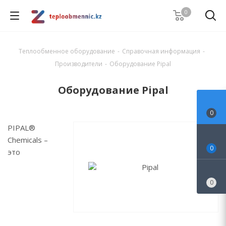
0
Теплообменное оборудование
-
Справочная информация
-
Производители
-
Оборудование Pipal
Оборудование Pipal
0
PIPAL®
Chemicals –
0
это
0