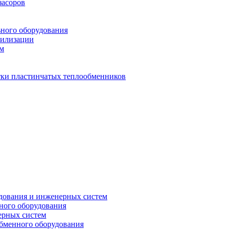
засоров
ьного оборудования
тилизации
ем
стки пластинчатых теплообменников
дования и инженерных систем
ного оборудования
ерных систем
бменного оборудования