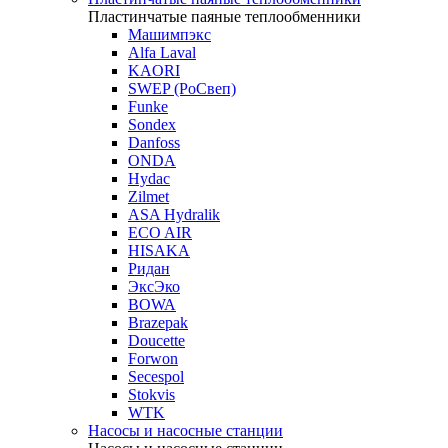
Пластинчатые паяные теплообменники
Машимпэкс
Alfa Laval
KAORI
SWEP (РоСвеп)
Funke
Sondex
Danfoss
ONDA
Hydac
Zilmet
ASA Hydralik
ECO AIR
HISAKA
Ридан
ЭксЭко
BOWA
Brazepak
Doucette
Forwon
Secespol
Stokvis
WTK
Насосы и насосные станции