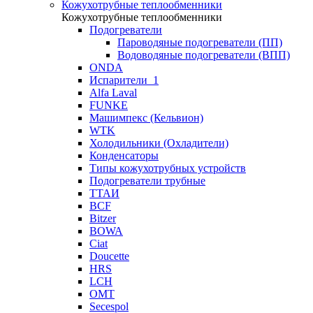
Кожухотрубные теплообменники
Кожухотрубные теплообменники
Подогреватели
Пароводяные подогреватели (ПП)
Водоводяные подогреватели (ВПП)
ONDA
Испарители_1
Alfa Laval
FUNKE
Машимпекс (Кельвион)
WTK
Холодильники (Охладители)
Конденсаторы
Типы кожухотрубных устройств
Подогреватели трубные
ТТАИ
BCF
Bitzer
BOWA
Ciat
Doucette
HRS
LCH
OMT
Secespol