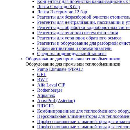
Концентрат для прочистки канализационных 
Лента Смарт до 8 бар
Лента Экстрим до 12 бар
Реагенты для безразборной очистки отопител
Реагенты для нейтрализации, пассивации и у
Реагенты для обработки водооборотных сист
Реагенты для очистки систем отопления
Реагенты для установок обратного осмоса
Реагенты и оборудование для разборной очи
Спреи активаторы и обезжириватели
Средства индивидуальной защиты
Оборудование для промывки теплообменников
Оборудование для промывки теплообменников
Pump Eliminate (PIPAL)
GEL
BWT
Alfa Laval CIP
Rothenberger
Aquamax
АкваProf (Asterion)
RIDGID
Комбинированные для теплообменного обору
Персональные элиминейторы для теплообмен
Профессиональные элиминейторы для инжен
Профессиональные элиминейторы для теплоо