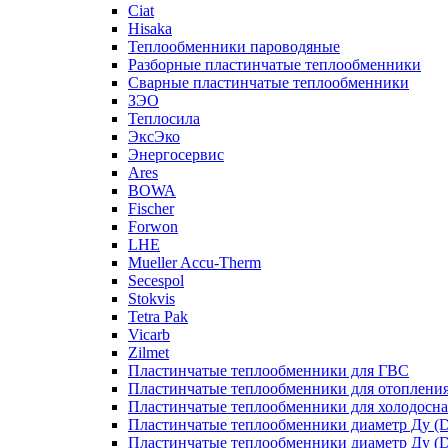
Ciat
Hisaka
Теплообменники пароводяные
Разборные пластинчатые теплообменники
Сварные пластинчатые теплообменники
ЗЭО
Теплосила
ЭксЭко
Энергосервис
Ares
BOWA
Fischer
Forwon
LHE
Mueller Accu-Therm
Secespol
Stokvis
Tetra Pak
Vicarb
Zilmet
Пластинчатые теплообменники для ГВС
Пластинчатые теплообменники для отоплени
Пластинчатые теплообменники для холодосн
Пластинчатые теплообменники диаметр Ду (D
Пластинчатые теплообменники диаметр Ду (D