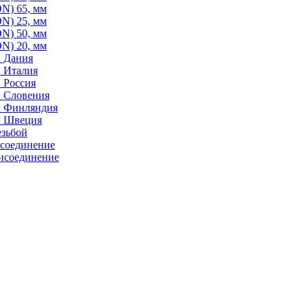
N) 65, мм
N) 25, мм
N) 50, мм
N) 20, мм
: Дания
: Италия
 Россия
: Словения
: Финляндия
: Швеция
езьбой
исоединение
исоединение