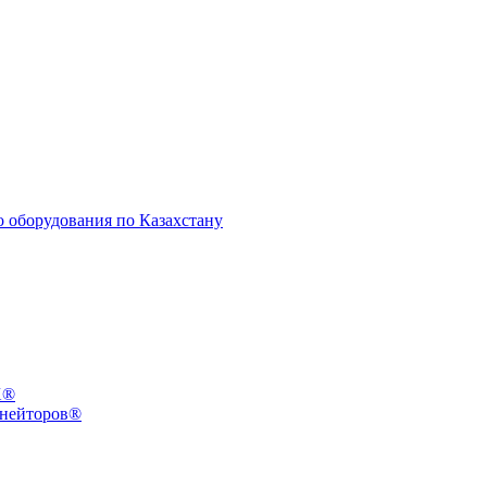
X®
инейторов®