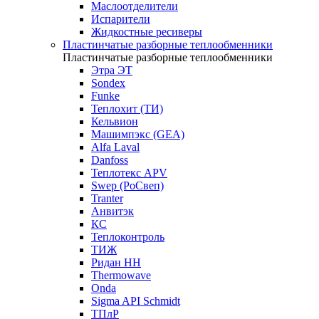
Маслоотделители
Испарители
Жидкостные ресиверы
Пластинчатые разборные теплообменники
Пластинчатые разборные теплообменники
Этра ЭТ
Sondex
Funke
Теплохит (ТИ)
Кельвион
Машимпэкс (GEA)
Alfa Laval
Danfoss
Теплотекс APV
Swep (РоСвеп)
Tranter
Анвитэк
КС
Теплоконтроль
ТИЖ
Ридан НН
Thermowave
Onda
Sigma API Schmidt
ТПлР