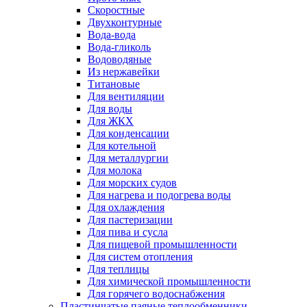
Скоростные
Двухконтурные
Вода-вода
Вода-гликоль
Водоводяные
Из нержавейки
Титановые
Для вентиляции
Для воды
Для ЖКХ
Для конденсации
Для котельной
Для металлургии
Для молока
Для морских судов
Для нагрева и подогрева воды
Для охлаждения
Для пастеризации
Для пива и сусла
Для пищевой промышленности
Для систем отопления
Для теплицы
Для химической промышленности
Для горячего водоснабжения
Пластинчатые паяные теплообменники