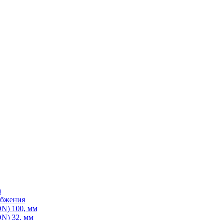
я
абжения
N) 100, мм
N) 32, мм