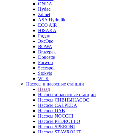
ONDA
Hydac
Zilmet
ASA Hydralik
ECO AIR
HISAKA
Ридан
ЭксЭко
BOWA
Brazepak
Doucette
Forwon
Secespol
Stokvis
WTK
Насосы и насосные станции
Назад
Насосы и насосные станции
Насосы ЛИВНЫНАСОС
Насосы CALPEDA
Насосы DAB
Насосы NOCCHI
Насосы PEDROLLO
Насосы SPERONI
Насосы STAVROLIT