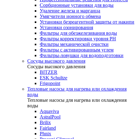
Сорбционные установки для воды
Удаление железа и марганца
Умягчители ионного обмена
Установки безреагентной защиты от накипи
Установки озонирования
Фильтры для обезжелезивания воды
Фильтры корректировки уровня PH
Фильтры механической очистки
Фильтры с активированным углем
Фильтры-ловушки для водоподготовки
Сосуды высокого давления
Сосуды высокого давления
BITZER
ESK Schultze
Frigopoint
Тепловые насосы для нагрева или охлаждения
воды
Тепловые насосы для нагрева или охлаждения
воды
Aquaviva
AstralPool
Brilix
Fairland
Phnix