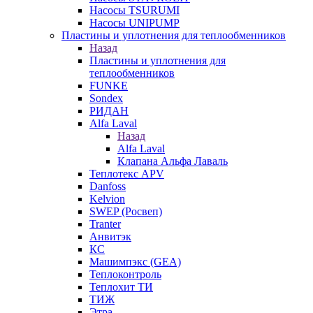
Насосы TSURUMI
Насосы UNIPUMP
Пластины и уплотнения для теплообменников
Назад
Пластины и уплотнения для
теплообменников
FUNKE
Sondex
РИДАН
Alfa Laval
Назад
Alfa Laval
Клапана Альфа Лаваль
Теплотекс APV
Danfoss
Kelvion
SWEP (Росвеп)
Tranter
Анвитэк
КС
Машимпэкс (GEA)
Теплоконтроль
Теплохит ТИ
ТИЖ
Этра