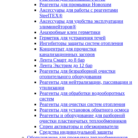
Реагенты для промывки Новохим
Аксессуары для работы с реагентами
SteelTEX®
Аксессуары для удобства эксплуатации
элиминейторов®
Анаэробные клеи герметики
Герметик для устранения течей
Ингибиторы защиты систем отопления
Концентрат для прочистки
канализационных засоров
Лента Смарт до 8 бар
Лента Экстрим до 12 бар
Реагенты для безразборной очистки
отопительного оборудования
Реагенты для нейтрализации, пассивации и
утилизации
Реагенты для обработки водооборотных
систем
Реагенты для очистки систем отопления
Реагенты для установок обратного осмоса
Реагенты и оборудование для разборной
очистки пластинчатых теплообменников
Спреи активаторы и обезжириватели
Средства индивидуальной защиты
Оборудование для промывки теплообменников