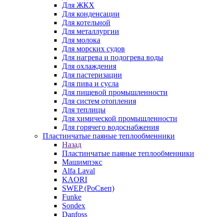
Для ЖКХ
Для конденсации
Для котельной
Для металлургии
Для молока
Для морских судов
Для нагрева и подогрева воды
Для охлаждения
Для пастеризации
Для пива и сусла
Для пищевой промышленности
Для систем отопления
Для теплицы
Для химической промышленности
Для горячего водоснабжения
Пластинчатые паяные теплообменники
Назад
Пластинчатые паяные теплообменники
Машимпэкс
Alfa Laval
KAORI
SWEP (РоСвеп)
Funke
Sondex
Danfoss