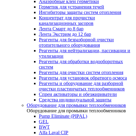
Анаэробные клеи герметики
Герметик для устранения течей
Ингибиторы защиты систем отопления
Концентрат для прочистки
канализационных засоров
Лента Смарт до 8 бар
Лента Экстрим до 12 бар
Реагенты для безразборной очистки
отопительного оборудования
Реагенты для нейтрализации, пассивации и
утилизации
Реагенты для обработки водооборотных
систем
Реагенты для очистки систем отопления
Реагенты для установок обратного осмоса
Реагенты и оборудование для разборной
очистки пластинчатых теплообменников
Спреи активаторы и обезжириватели
Средства индивидуальной защиты
Оборудование для промывки теплообменников
Оборудование для промывки теплообменников
Pump Eliminate (PIPAL)
GEL
BWT
Alfa Laval CIP