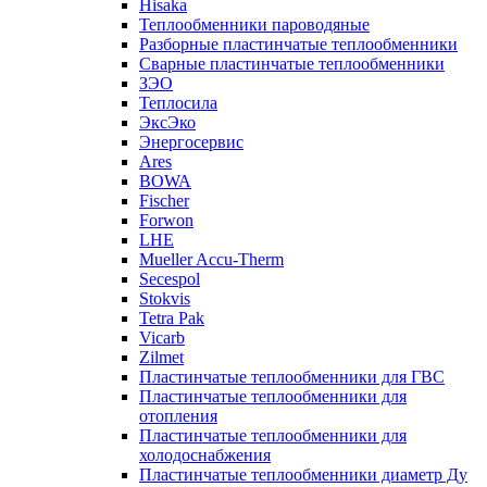
Hisaka
Теплообменники пароводяные
Разборные пластинчатые теплообменники
Сварные пластинчатые теплообменники
ЗЭО
Теплосила
ЭксЭко
Энергосервис
Ares
BOWA
Fischer
Forwon
LHE
Mueller Accu-Therm
Secespol
Stokvis
Tetra Pak
Vicarb
Zilmet
Пластинчатые теплообменники для ГВС
Пластинчатые теплообменники для
отопления
Пластинчатые теплообменники для
холодоснабжения
Пластинчатые теплообменники диаметр Ду