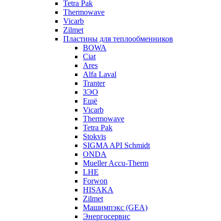
Tetra Pak
Thermowave
Vicarb
Zilmet
Пластины для теплообменников
BOWA
Ciat
Ares
Alfa Laval
Tranter
ЗЭО
Ещё
Vicarb
Thermowave
Tetra Pak
Stokvis
SIGMA API Schmidt
ONDA
Mueller Accu-Therm
LHE
Forwon
HISAKA
Zilmet
Машимпэкс (GEA)
Энергосервис