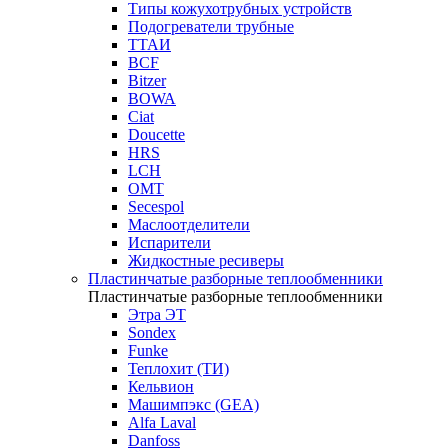
Типы кожухотрубных устройств
Подогреватели трубные
ТТАИ
BCF
Bitzer
BOWA
Ciat
Doucette
HRS
LCH
OMT
Secespol
Маслоотделители
Испарители
Жидкостные ресиверы
Пластинчатые разборные теплообменники
Пластинчатые разборные теплообменники
Этра ЭТ
Sondex
Funke
Теплохит (ТИ)
Кельвион
Машимпэкс (GEA)
Alfa Laval
Danfoss