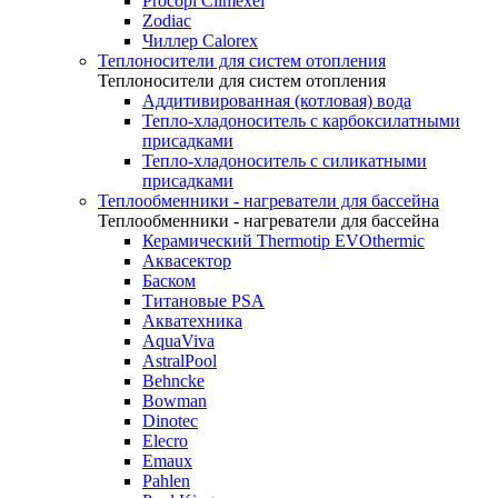
Procopi Climexel
Zodiac
Чиллер Calorex
Теплоносители для систем отопления
Теплоносители для систем отопления
Аддитивированная (котловая) вода
Тепло-хладоноситель с карбоксилатными
присадками
Тепло-хладоноситель с силикатными
присадками
Теплообменники - нагреватели для бассейна
Теплообменники - нагреватели для бассейна
Керамический Thermotip EVOthermic
Аквасектор
Баском
Титановые PSA
Акватехника
AquaViva
AstralPool
Behncke
Bowman
Dinotec
Elecro
Emaux
Pahlen