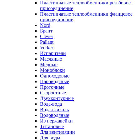
Пластинчатые теплообменники резьбовое
присоединение
Пластинчатые теплообменники фланцевое
присоединение
Nord
Брант
Clever
Pallant
Verker
Испарители
Масляные
Медные
Моноблоки
Одноходовые
Пароводяные
Проточные
Скоростные
Двухконтурные
Вода-вода
Вода-гликоль
Водоводяные
Из нержавейки
Титановые
Для вентиляции
Для воды