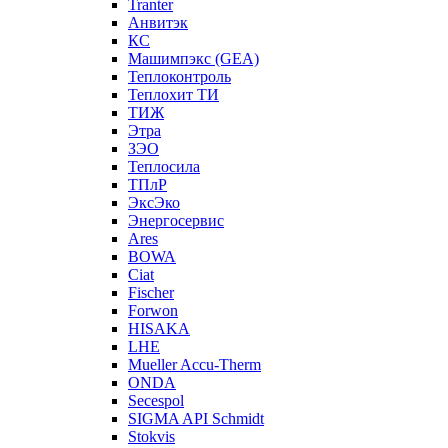
Tranter
Анвитэк
КС
Машимпэкс (GEA)
Теплоконтроль
Теплохит ТИ
ТИЖ
Этра
ЗЭО
Теплосила
ТПлР
ЭксЭко
Энергосервис
Ares
BOWA
Ciat
Fischer
Forwon
HISAKA
LHE
Mueller Accu-Therm
ONDA
Secespol
SIGMA API Schmidt
Stokvis