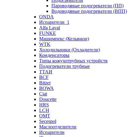
Подогреватели
Пароводяные подогреватели (ПП)
Водоводяные подогреватели (ВПП)
ONDA
Испарители_1
Alfa Laval
FUNKE
Машимпекс (Кельвион)
WTK
Холодильники (Охладители)
Конденсаторы
Типы кожухотрубных устройств
Подогреватели трубные
ТТАИ
BCF
Bitzer
BOWA
Ciat
Doucette
HRS
LCH
OMT
Secespol
Маслоотделители
Испарители