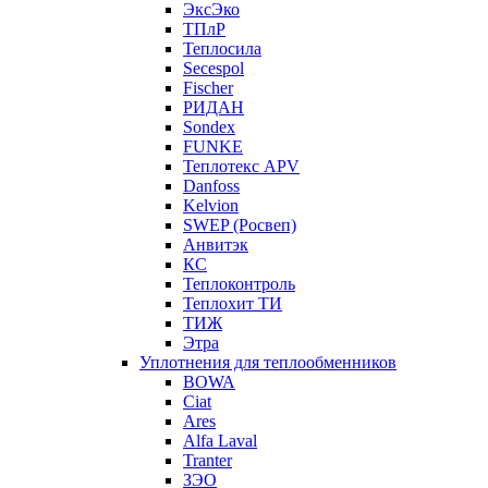
ЭксЭко
ТПлР
Теплосила
Secespol
Fischer
РИДАН
Sondex
FUNKE
Теплотекс APV
Danfoss
Kelvion
SWEP (Росвеп)
Анвитэк
КС
Теплоконтроль
Теплохит ТИ
ТИЖ
Этра
Уплотнения для теплообменников
BOWA
Ciat
Ares
Alfa Laval
Tranter
ЗЭО