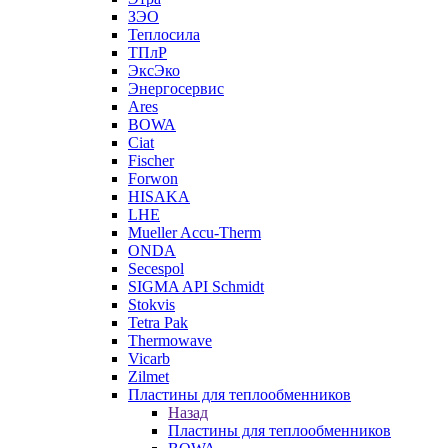
ЗЭО
Теплосила
ТПлР
ЭксЭко
Энергосервис
Ares
BOWA
Ciat
Fischer
Forwon
HISAKA
LHE
Mueller Accu-Therm
ONDA
Secespol
SIGMA API Schmidt
Stokvis
Tetra Pak
Thermowave
Vicarb
Zilmet
Пластины для теплообменников
Назад
Пластины для теплообменников