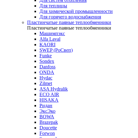
Для систем отопления
Для теплицы
Для химической промышленности
Для горячего водоснабжения
Пластинчатые паяные теплообменники
Пластинчатые паяные теплообменники
Машимпэкс
Alfa Laval
KAORI
SWEP (РоСвеп)
Funke
Sondex
Danfoss
ONDA
Hydac
Zilmet
ASA Hydralik
ECO AIR
HISAKA
Ридан
ЭксЭко
BOWA
Brazepak
Doucette
Forwon