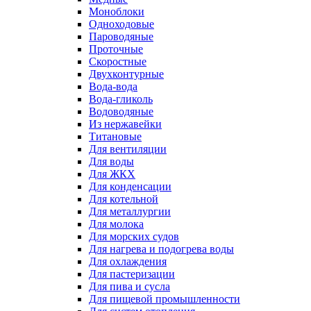
Моноблоки
Одноходовые
Пароводяные
Проточные
Скоростные
Двухконтурные
Вода-вода
Вода-гликоль
Водоводяные
Из нержавейки
Титановые
Для вентиляции
Для воды
Для ЖКХ
Для конденсации
Для котельной
Для металлургии
Для молока
Для морских судов
Для нагрева и подогрева воды
Для охлаждения
Для пастеризации
Для пива и сусла
Для пищевой промышленности