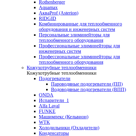
Rothenberger
Aquamax
АкваProf (Asterion)
RIDGID
Комбинированные для теплообменного
оборудования и инженерных систем
Персональные элиминейторы для
теплообменного оборудования
Профессиональные элиминейторы для
инженерных систем
Профессиональные элиминейторы для
теплообменного оборудования
Кожухотрубные теплообменники
Кожухотрубные теплообменники
Подогреватели
Пароводяные подогреватели (ПП)
Водоводяные подогреватели (ВПП)
ONDA
Испарители_1
Alfa Laval
FUNKE
Машимпекс (Кельвион)
WTK
Холодильники (Охладители)
Конденсаторы