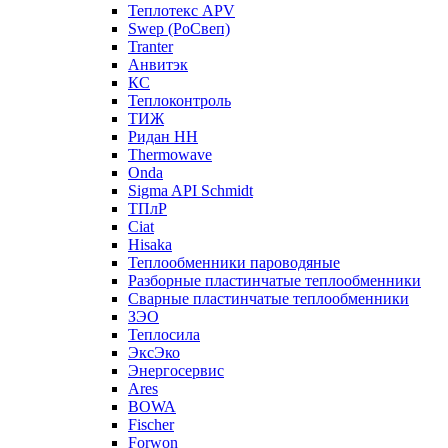
Теплотекс APV
Swep (РоСвеп)
Tranter
Анвитэк
КС
Теплоконтроль
ТИЖ
Ридан НН
Thermowave
Onda
Sigma API Schmidt
ТПлР
Ciat
Hisaka
Теплообменники пароводяные
Разборные пластинчатые теплообменники
Сварные пластинчатые теплообменники
ЗЭО
Теплосила
ЭксЭко
Энергосервис
Ares
BOWA
Fischer
Forwon