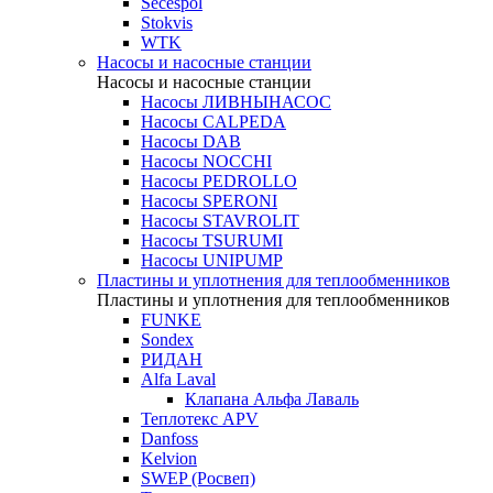
Secespol
Stokvis
WTK
Насосы и насосные станции
Насосы и насосные станции
Насосы ЛИВНЫНАСОС
Насосы CALPEDA
Насосы DAB
Насосы NOCCHI
Насосы PEDROLLO
Насосы SPERONI
Насосы STAVROLIT
Насосы TSURUMI
Насосы UNIPUMP
Пластины и уплотнения для теплообменников
Пластины и уплотнения для теплообменников
FUNKE
Sondex
РИДАН
Alfa Laval
Клапана Альфа Лаваль
Теплотекс APV
Danfoss
Kelvion
SWEP (Росвеп)