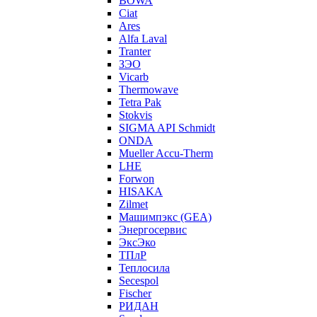
BOWA
Ciat
Ares
Alfa Laval
Tranter
ЗЭО
Vicarb
Thermowave
Tetra Pak
Stokvis
SIGMA API Schmidt
ONDA
Mueller Accu-Therm
LHE
Forwon
HISAKA
Zilmet
Машимпэкс (GEA)
Энергосервис
ЭксЭко
ТПлР
Теплосила
Secespol
Fischer
РИДАН