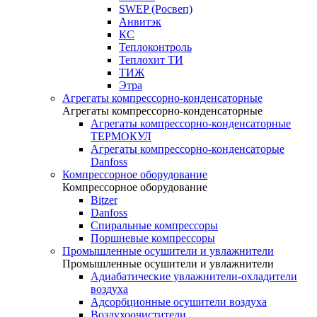
SWEP (Росвеп)
Анвитэк
КС
Теплоконтроль
Теплохит ТИ
ТИЖ
Этра
Агрегаты компрессорно-конденсаторные
Агрегаты компрессорно-конденсаторные
Агрегаты компрессорно-конденсаторные
ТЕРМОКУЛ
Агрегаты компрессорно-конденсаторые
Danfoss
Компрессорное оборудование
Компрессорное оборудование
Bitzer
Danfoss
Спиральные компрессоры
Поршневые компрессоры
Промышленные осушители и увлажнители
Промышленные осушители и увлажнители
Адиабатические увлажнители-охладители
воздуха
Адсорбционные осушители воздуха
Воздухоочистители