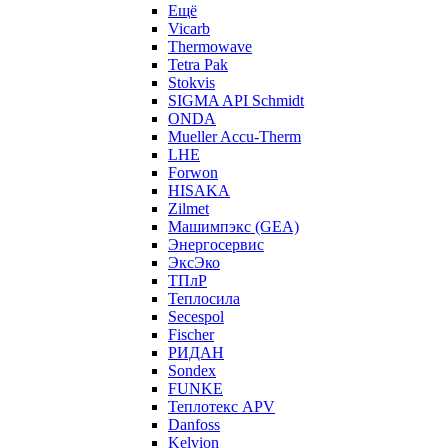
Ещё
Vicarb
Thermowave
Tetra Pak
Stokvis
SIGMA API Schmidt
ONDA
Mueller Accu-Therm
LHE
Forwon
HISAKA
Zilmet
Машимпэкс (GEA)
Энергосервис
ЭксЭко
ТПлР
Теплосила
Secespol
Fischer
РИДАН
Sondex
FUNKE
Теплотекс APV
Danfoss
Kelvion