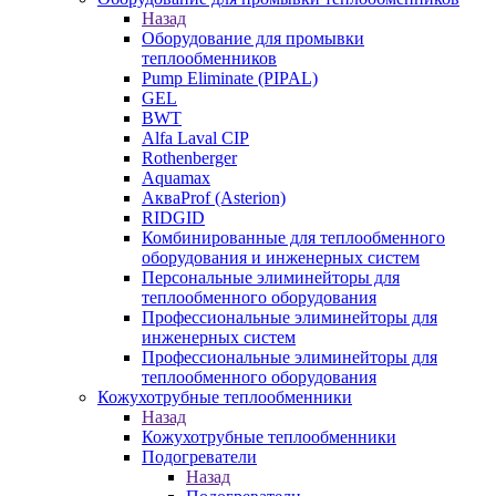
Назад
Оборудование для промывки
теплообменников
Pump Eliminate (PIPAL)
GEL
BWT
Alfa Laval CIP
Rothenberger
Aquamax
АкваProf (Asterion)
RIDGID
Комбинированные для теплообменного
оборудования и инженерных систем
Персональные элиминейторы для
теплообменного оборудования
Профессиональные элиминейторы для
инженерных систем
Профессиональные элиминейторы для
теплообменного оборудования
Кожухотрубные теплообменники
Назад
Кожухотрубные теплообменники
Подогреватели
Назад