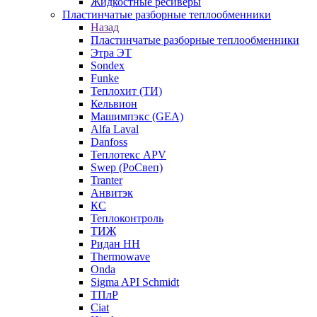
Жидкостные ресиверы
Пластинчатые разборные теплообменники
Назад
Пластинчатые разборные теплообменники
Этра ЭТ
Sondex
Funke
Теплохит (ТИ)
Кельвион
Машимпэкс (GEA)
Alfa Laval
Danfoss
Теплотекс APV
Swep (РоСвеп)
Tranter
Анвитэк
КС
Теплоконтроль
ТИЖ
Ридан НН
Thermowave
Onda
Sigma API Schmidt
ТПлР
Ciat