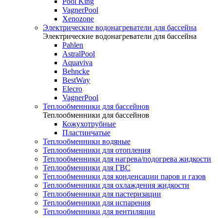
Pool King
VagnerPool
Xenozone
Электрические водонагреватели для бассейна
Электрические водонагреватели для бассейна
Pahlen
AstralPool
Aquaviva
Behncke
BestWay
Elecro
VagnerPool
Теплообменники для бассейнов
Теплообменники для бассейнов
Кожухотрубные
Пластинчатые
Теплообменники водяные
Теплообменники для отопления
Теплообменники для нагрева/подогрева жидкости
Теплообменники для ГВС
Теплообменники для конденсации паров и газов
Теплообменники для охлаждения жидкости
Теплообменники для пастеризации
Теплообменники для испарения
Теплообменники для вентиляции