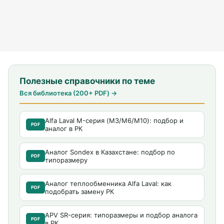
Полезные справочники по теме
Вся библиотека (200+ PDF) →
Alfa Laval M-серия (M3/M6/M10): подбор и
PDF
аналог в РК
Аналог Sondex в Казахстане: подбор по
PDF
типоразмеру
Аналог теплообменника Alfa Laval: как
PDF
подобрать замену РК
APV SR-серия: типоразмеры и подбор аналога
PDF
в РК