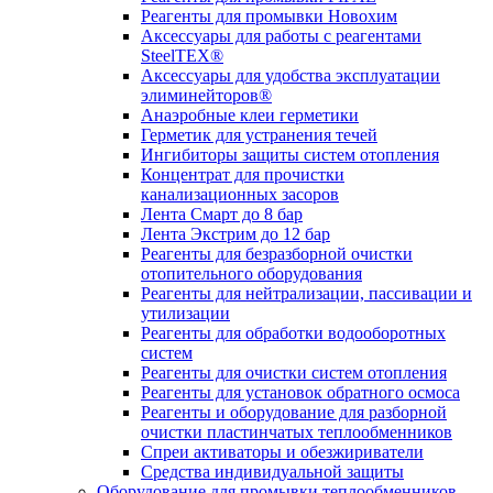
Реагенты для промывки Новохим
Аксессуары для работы с реагентами
SteelTEX®
Аксессуары для удобства эксплуатации
элиминейторов®
Анаэробные клеи герметики
Герметик для устранения течей
Ингибиторы защиты систем отопления
Концентрат для прочистки
канализационных засоров
Лента Смарт до 8 бар
Лента Экстрим до 12 бар
Реагенты для безразборной очистки
отопительного оборудования
Реагенты для нейтрализации, пассивации и
утилизации
Реагенты для обработки водооборотных
систем
Реагенты для очистки систем отопления
Реагенты для установок обратного осмоса
Реагенты и оборудование для разборной
очистки пластинчатых теплообменников
Спреи активаторы и обезжириватели
Средства индивидуальной защиты
Оборудование для промывки теплообменников