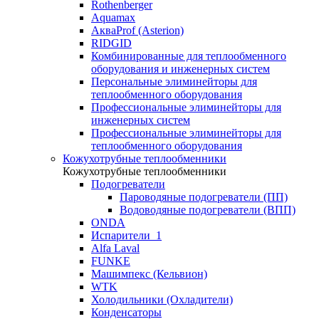
Rothenberger
Aquamax
АкваProf (Asterion)
RIDGID
Комбинированные для теплообменного
оборудования и инженерных систем
Персональные элиминейторы для
теплообменного оборудования
Профессиональные элиминейторы для
инженерных систем
Профессиональные элиминейторы для
теплообменного оборудования
Кожухотрубные теплообменники
Кожухотрубные теплообменники
Подогреватели
Пароводяные подогреватели (ПП)
Водоводяные подогреватели (ВПП)
ONDA
Испарители_1
Alfa Laval
FUNKE
Машимпекс (Кельвион)
WTK
Холодильники (Охладители)
Конденсаторы