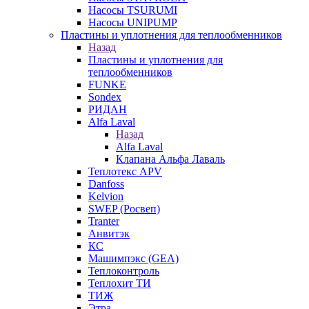
Насосы TSURUMI
Насосы UNIPUMP
Пластины и уплотнения для теплообменников
Назад
Пластины и уплотнения для
теплообменников
FUNKE
Sondex
РИДАН
Alfa Laval
Назад
Alfa Laval
Клапана Альфа Лаваль
Теплотекс APV
Danfoss
Kelvion
SWEP (Росвеп)
Tranter
Анвитэк
КС
Машимпэкс (GEA)
Теплоконтроль
Теплохит ТИ
ТИЖ
Этра