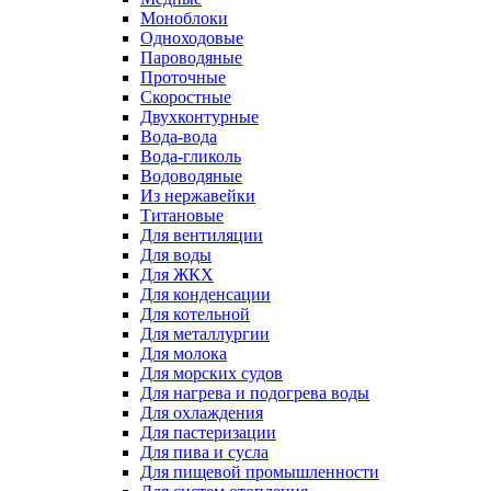
Моноблоки
Одноходовые
Пароводяные
Проточные
Скоростные
Двухконтурные
Вода-вода
Вода-гликоль
Водоводяные
Из нержавейки
Титановые
Для вентиляции
Для воды
Для ЖКХ
Для конденсации
Для котельной
Для металлургии
Для молока
Для морских судов
Для нагрева и подогрева воды
Для охлаждения
Для пастеризации
Для пива и сусла
Для пищевой промышленности