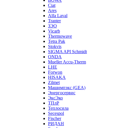
BOWA
Ciat
Ares
Alfa Laval
Tranter
ЗЭО
Vicarb
Thermowave
Tetra Pak
Stokvis
SIGMA API Schmidt
ONDA
Mueller Accu-Therm
LHE
Forwon
HISAKA
Zilmet
Машимпэкс (GEA)
Энергосервис
ЭксЭко
ТПлР
Теплосила
Secespol
Fischer
РИДАН