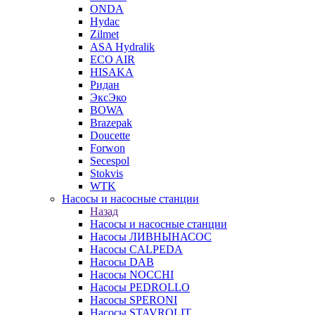
ONDA
Hydac
Zilmet
ASA Hydralik
ECO AIR
HISAKA
Ридан
ЭксЭко
BOWA
Brazepak
Doucette
Forwon
Secespol
Stokvis
WTK
Насосы и насосные станции
Назад
Насосы и насосные станции
Насосы ЛИВНЫНАСОС
Насосы CALPEDA
Насосы DAB
Насосы NOCCHI
Насосы PEDROLLO
Насосы SPERONI
Насосы STAVROLIT