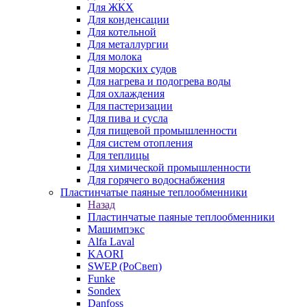
Для ЖКХ
Для конденсации
Для котельной
Для металлургии
Для молока
Для морских судов
Для нагрева и подогрева воды
Для охлаждения
Для пастеризации
Для пива и сусла
Для пищевой промышленности
Для систем отопления
Для теплицы
Для химической промышленности
Для горячего водоснабжения
Пластинчатые паяные теплообменники
Назад
Пластинчатые паяные теплообменники
Машимпэкс
Alfa Laval
KAORI
SWEP (РоСвеп)
Funke
Sondex
Danfoss