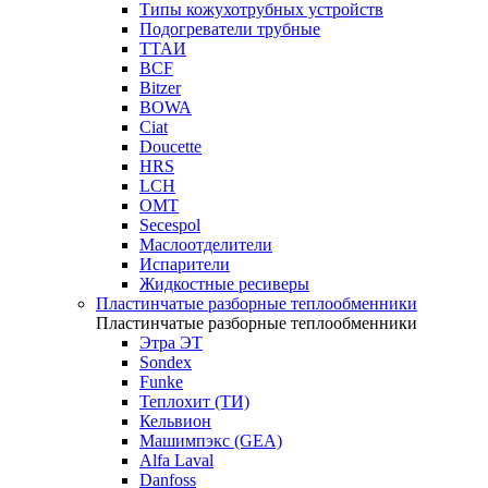
Типы кожухотрубных устройств
Подогреватели трубные
ТТАИ
BCF
Bitzer
BOWA
Ciat
Doucette
HRS
LCH
OMT
Secespol
Маслоотделители
Испарители
Жидкостные ресиверы
Пластинчатые разборные теплообменники
Пластинчатые разборные теплообменники
Этра ЭТ
Sondex
Funke
Теплохит (ТИ)
Кельвион
Машимпэкс (GEA)
Alfa Laval
Danfoss