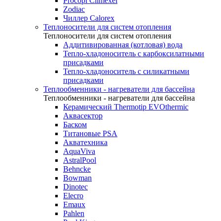
Procopi Climexel
Zodiac
Чиллер Calorex
Теплоносители для систем отопления
Теплоносители для систем отопления
Аддитивированная (котловая) вода
Тепло-хладоноситель с карбоксилатными
присадками
Тепло-хладоноситель с силикатными
присадками
Теплообменники - нагреватели для бассейна
Теплообменники - нагреватели для бассейна
Керамический Thermotip EVOthermic
Аквасектор
Баском
Титановые PSA
Акватехника
AquaViva
AstralPool
Behncke
Bowman
Dinotec
Elecro
Emaux
Pahlen