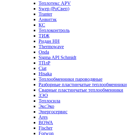
Теплотекс APV
Swep (РоСвеп)
Tranter
Анвитэк
КС
Теплоконтроль
ТИЖ
Ридан НН
Thermowave
Onda
Sigma API Schmidt
ТПлР
Ciat
Hisaka
Теплообменники пароводяные
Разборные пластинчатые теплообменники
Сварные пластинчатые теплообменники
ЗЭО
Теплосила
ЭксЭко
Энергосервис
Ares
BOWA
Fischer
Forwon