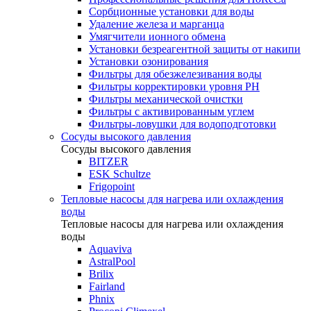
Сорбционные установки для воды
Удаление железа и марганца
Умягчители ионного обмена
Установки безреагентной защиты от накипи
Установки озонирования
Фильтры для обезжелезивания воды
Фильтры корректировки уровня PH
Фильтры механической очистки
Фильтры с активированным углем
Фильтры-ловушки для водоподготовки
Сосуды высокого давления
Сосуды высокого давления
BITZER
ESK Schultze
Frigopoint
Тепловые насосы для нагрева или охлаждения
воды
Тепловые насосы для нагрева или охлаждения
воды
Aquaviva
AstralPool
Brilix
Fairland
Phnix