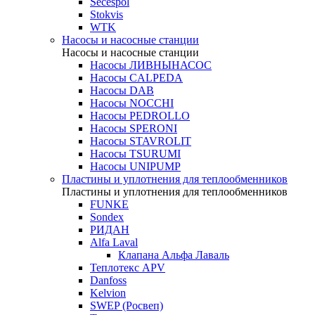
Secespol
Stokvis
WTK
Насосы и насосные станции
Насосы и насосные станции
Насосы ЛИВНЫНАСОС
Насосы CALPEDA
Насосы DAB
Насосы NOCCHI
Насосы PEDROLLO
Насосы SPERONI
Насосы STAVROLIT
Насосы TSURUMI
Насосы UNIPUMP
Пластины и уплотнения для теплообменников
Пластины и уплотнения для теплообменников
FUNKE
Sondex
РИДАН
Alfa Laval
Клапана Альфа Лаваль
Теплотекс APV
Danfoss
Kelvion
SWEP (Росвеп)