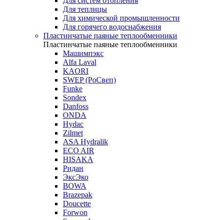
Для систем отопления
Для теплицы
Для химической промышленности
Для горячего водоснабжения
Пластинчатые паяные теплообменники
Пластинчатые паяные теплообменники
Машимпэкс
Alfa Laval
KAORI
SWEP (РоСвеп)
Funke
Sondex
Danfoss
ONDA
Hydac
Zilmet
ASA Hydralik
ECO AIR
HISAKA
Ридан
ЭксЭко
BOWA
Brazepak
Doucette
Forwon