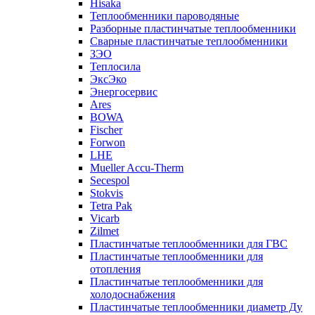
Hisaka
Теплообменники пароводяные
Разборные пластинчатые теплообменники
Сварные пластинчатые теплообменники
ЗЭО
Теплосила
ЭксЭко
Энергосервис
Ares
BOWA
Fischer
Forwon
LHE
Mueller Accu-Therm
Secespol
Stokvis
Tetra Pak
Vicarb
Zilmet
Пластинчатые теплообменники для ГВС
Пластинчатые теплообменники для
отопления
Пластинчатые теплообменники для
холодоснабжения
Пластинчатые теплообменники диаметр Ду