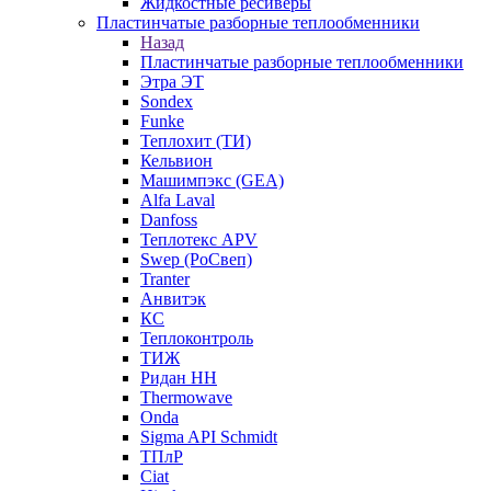
Жидкостные ресиверы
Пластинчатые разборные теплообменники
Назад
Пластинчатые разборные теплообменники
Этра ЭТ
Sondex
Funke
Теплохит (ТИ)
Кельвион
Машимпэкс (GEA)
Alfa Laval
Danfoss
Теплотекс APV
Swep (РоСвеп)
Tranter
Анвитэк
КС
Теплоконтроль
ТИЖ
Ридан НН
Thermowave
Onda
Sigma API Schmidt
ТПлР
Ciat