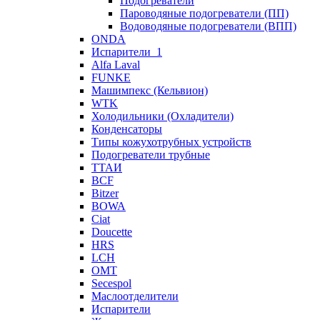
Подогреватели
Пароводяные подогреватели (ПП)
Водоводяные подогреватели (ВПП)
ONDA
Испарители_1
Alfa Laval
FUNKE
Машимпекс (Кельвион)
WTK
Холодильники (Охладители)
Конденсаторы
Типы кожухотрубных устройств
Подогреватели трубные
ТТАИ
BCF
Bitzer
BOWA
Ciat
Doucette
HRS
LCH
OMT
Secespol
Маслоотделители
Испарители