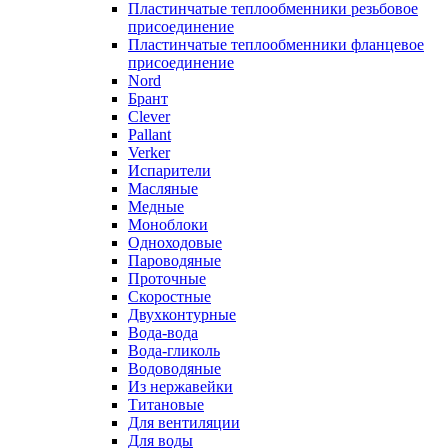
Пластинчатые теплообменники резьбовое
присоединение
Пластинчатые теплообменники фланцевое
присоединение
Nord
Брант
Clever
Pallant
Verker
Испарители
Масляные
Медные
Моноблоки
Одноходовые
Пароводяные
Проточные
Скоростные
Двухконтурные
Вода-вода
Вода-гликоль
Водоводяные
Из нержавейки
Титановые
Для вентиляции
Для воды