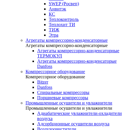
SWEP (Росвеп)
Анвитэк
КС
Теплоконтроль
Теплохит ТИ
ТИЖ
Этра
Агрегаты компрессорно-конденсаторные
Агрегаты компрессорно-конденсаторные
Агрегаты компрессорно-конденсаторные
ТЕРМОКУЛ
Агрегаты компрессорно-конденсаторые
Danfoss
Компрессорное оборудование
Компрессорное оборудование
Bitzer
Danfoss
Спиральные компрессоры
Поршневые компрессоры
Промышленные осушители и увлажнители
Промышленные осушители и увлажнители
Адиабатические увлажнители-охладители
воздуха
Адсорбционные осушители воздуха
Воздухоочистители