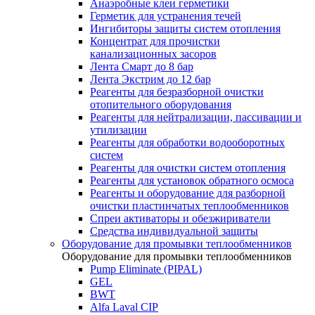
Анаэробные клеи герметики
Герметик для устранения течей
Ингибиторы защиты систем отопления
Концентрат для прочистки
канализационных засоров
Лента Смарт до 8 бар
Лента Экстрим до 12 бар
Реагенты для безразборной очистки
отопительного оборудования
Реагенты для нейтрализации, пассивации и
утилизации
Реагенты для обработки водооборотных
систем
Реагенты для очистки систем отопления
Реагенты для установок обратного осмоса
Реагенты и оборудование для разборной
очистки пластинчатых теплообменников
Спреи активаторы и обезжириватели
Средства индивидуальной защиты
Оборудование для промывки теплообменников
Оборудование для промывки теплообменников
Pump Eliminate (PIPAL)
GEL
BWT
Alfa Laval CIP