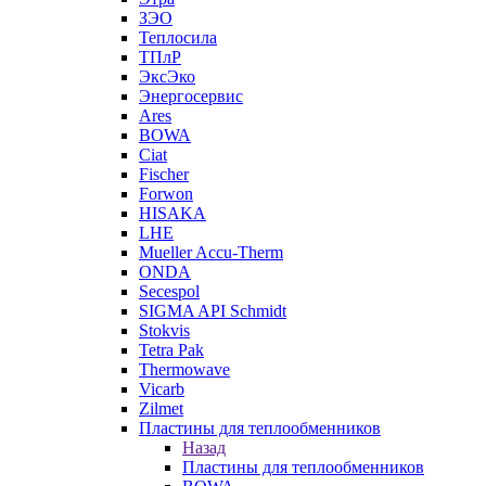
ЗЭО
Теплосила
ТПлР
ЭксЭко
Энергосервис
Ares
BOWA
Ciat
Fischer
Forwon
HISAKA
LHE
Mueller Accu-Therm
ONDA
Secespol
SIGMA API Schmidt
Stokvis
Tetra Pak
Thermowave
Vicarb
Zilmet
Пластины для теплообменников
Назад
Пластины для теплообменников