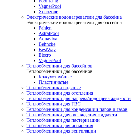
Pool King
VagnerPool
Xenozone
Электрические водонагреватели для бассейна
Электрические водонагреватели для бассейна
Pahlen
AstralPool
Aquaviva
Behncke
BestWay
Elecro
VagnerPool
Теплообменники для бассейнов
Теплообменники для бассейнов
Кожухотрубные
Пластинчатые
Теплообменники водяные
Теплообменники для отопления
Теплообменники для нагрева/подогрева жидкости
Теплообменники для ГВС
Теплообменники для конденсации паров и газов
Теплообменники для охлаждения жидкости
Теплообменники для пастеризации
Теплообменники для испарения
Теплообменники для вентиляции