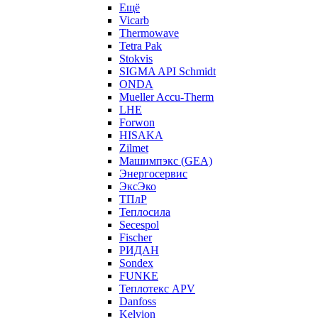
Ещё
Vicarb
Thermowave
Tetra Pak
Stokvis
SIGMA API Schmidt
ONDA
Mueller Accu-Therm
LHE
Forwon
HISAKA
Zilmet
Машимпэкс (GEA)
Энергосервис
ЭксЭко
ТПлР
Теплосила
Secespol
Fischer
РИДАН
Sondex
FUNKE
Теплотекс APV
Danfoss
Kelvion