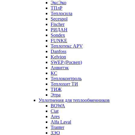
ЭксЭко
ТПлР
Теплосила
Secespol
Fischer
РИДАН
Sondex
FUNKE
Теплотекс APV
Danfoss
Kelvion
SWEP (Росвеп)
Анвитэк
КС
Теплоконтроль
Теплохит ТИ
ТИЖ
Этра
Уплотнения для теплообменников
BOWA
Ciat
Ares
Alfa Laval
Tranter
ЗЭО