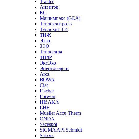
Tranter
Анвитэк
КС
Машимпэкс (GEA)
Теплоконтроль
Теплохит ТИ
ТИЖ
Этра
ЗЭО
Теплосила
ТПлР
ЭксЭко
Энергосервис
Ares
BOWA
Ciat
Fischer
Forwon
HISAKA
LHE
Mueller Accu-Therm
ONDA
Secespol
SIGMA API Schmidt
Stokvis