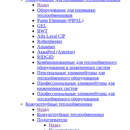
Назад
Оборудование для промывки
теплообменников
Pump Eliminate (PIPAL)
GEL
BWT
Alfa Laval CIP
Rothenberger
Aquamax
АкваProf (Asterion)
RIDGID
Комбинированные для теплообменного
оборудования и инженерных систем
Персональные элиминейторы для
теплообменного оборудования
Профессиональные элиминейторы для
инженерных систем
Профессиональные элиминейторы для
теплообменного оборудования
Кожухотрубные теплообменники
Назад
Кожухотрубные теплообменники
Подогреватели
Назад