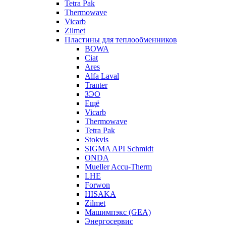
Tetra Pak
Thermowave
Vicarb
Zilmet
Пластины для теплообменников
BOWA
Ciat
Ares
Alfa Laval
Tranter
ЗЭО
Ещё
Vicarb
Thermowave
Tetra Pak
Stokvis
SIGMA API Schmidt
ONDA
Mueller Accu-Therm
LHE
Forwon
HISAKA
Zilmet
Машимпэкс (GEA)
Энергосервис