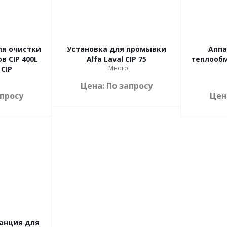
ля очистки
Установка для промывки
Аппа
 CIP 400L
Alfa Laval CIP 75
теплообм
Много
 CIP
Цена: По запросу
апросу
Цен
анция для