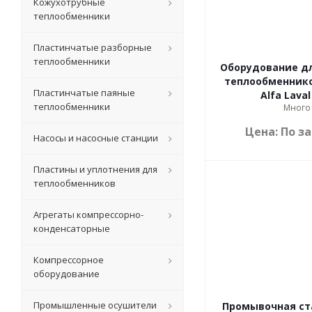
Кожухотрубные
теплообменники
Пластинчатые разборные
теплообменники
Оборудование д
теплообменников
Пластинчатые паяные
Alfa Laval
теплообменники
Много
Цена: По з
Насосы и насосные станции
Пластины и уплотнения для
теплообменников
Агрегаты компрессорно-
конденсаторные
Компрессорное
оборудование
Промышленные осушители
Промывочная ст