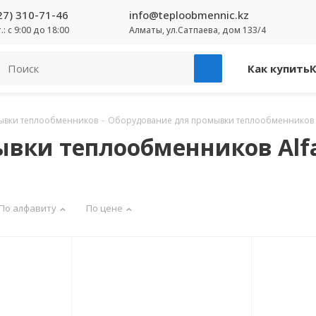
27) 310-71-46
info@teploobmennic.kz
т.: с 9:00 до 18:00
Алматы, ул.Сатпаева, дом 133/4
Как купить
ывки теплообменников
-
Оборудование для промывки теплообменников Al
вки теплообменников Alfa 
По алфавиту
По цене