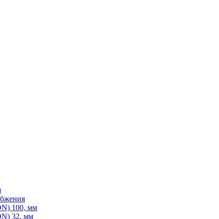
я
абжения
N) 100, мм
N) 32, мм