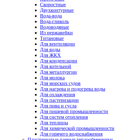
Скоростные
Двухконтурные
Вода-вода
Вода-гликоль
Водоводяные
Из нержавейки
Титановые
Для вентиляции
Для воды
Для ЖКХ
Для конденсации
Для котельной
Для металлургии
Для молока
Для морских судов
Для нагрева и подогрева воды
Для охлаждения
Для пастеризации
Для пива и сусла
Для пищевой промышленности
Для систем отопления
Для теплицы
Для химической промышленности
Для горячего водоснабжения
Пластинчатые паяные теплообменники