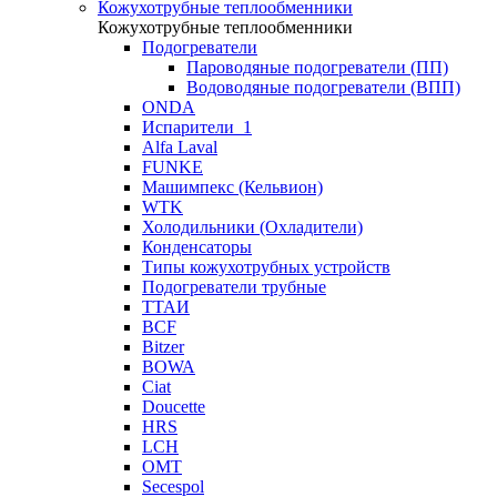
Кожухотрубные теплообменники
Кожухотрубные теплообменники
Подогреватели
Пароводяные подогреватели (ПП)
Водоводяные подогреватели (ВПП)
ONDA
Испарители_1
Alfa Laval
FUNKE
Машимпекс (Кельвион)
WTK
Холодильники (Охладители)
Конденсаторы
Типы кожухотрубных устройств
Подогреватели трубные
ТТАИ
BCF
Bitzer
BOWA
Ciat
Doucette
HRS
LCH
OMT
Secespol