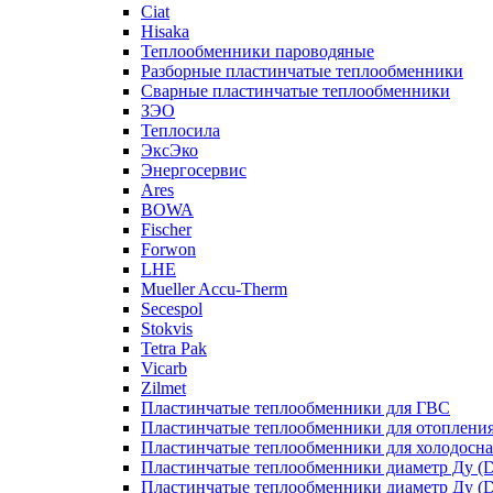
Ciat
Hisaka
Теплообменники пароводяные
Разборные пластинчатые теплообменники
Сварные пластинчатые теплообменники
ЗЭО
Теплосила
ЭксЭко
Энергосервис
Ares
BOWA
Fischer
Forwon
LHE
Mueller Accu-Therm
Secespol
Stokvis
Tetra Pak
Vicarb
Zilmet
Пластинчатые теплообменники для ГВС
Пластинчатые теплообменники для отоплени
Пластинчатые теплообменники для холодосн
Пластинчатые теплообменники диаметр Ду (D
Пластинчатые теплообменники диаметр Ду (D