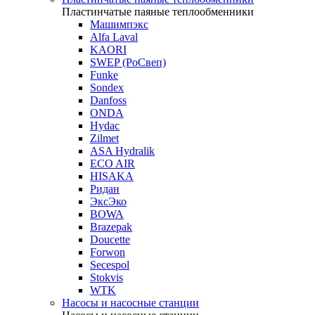
Пластинчатые паяные теплообменники
Машимпэкс
Alfa Laval
KAORI
SWEP (РоСвеп)
Funke
Sondex
Danfoss
ONDA
Hydac
Zilmet
ASA Hydralik
ECO AIR
HISAKA
Ридан
ЭксЭко
BOWA
Brazepak
Doucette
Forwon
Secespol
Stokvis
WTK
Насосы и насосные станции