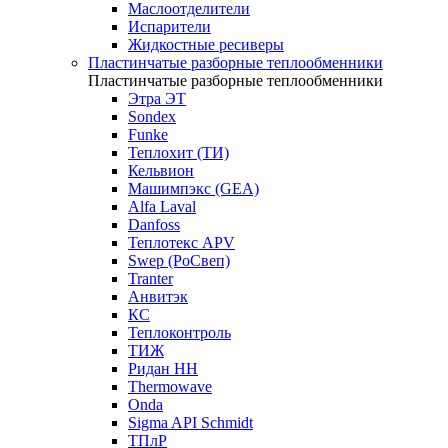
Маслоотделители
Испарители
Жидкостные ресиверы
Пластинчатые разборные теплообменники
Пластинчатые разборные теплообменники
Этра ЭТ
Sondex
Funke
Теплохит (ТИ)
Кельвион
Машимпэкс (GEA)
Alfa Laval
Danfoss
Теплотекс APV
Swep (РоСвеп)
Tranter
Анвитэк
КС
Теплоконтроль
ТИЖ
Ридан НН
Thermowave
Onda
Sigma API Schmidt
ТПлР