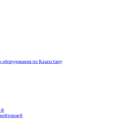
X®
инейторов®