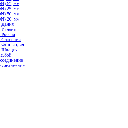
N) 65, мм
N) 25, мм
N) 50, мм
N) 20, мм
: Дания
: Италия
 Россия
: Словения
: Финляндия
: Швеция
езьбой
исоединение
исоединение