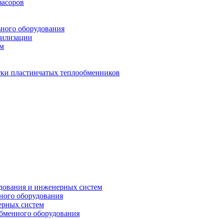
засоров
ьного оборудования
тилизации
ем
стки пластинчатых теплообменников
дования и инженерных систем
ного оборудования
ерных систем
бменного оборудования