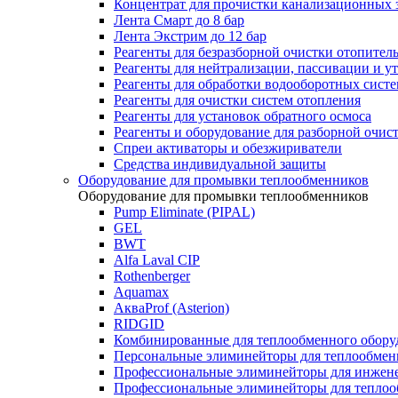
Концентрат для прочистки канализационных 
Лента Смарт до 8 бар
Лента Экстрим до 12 бар
Реагенты для безразборной очистки отопител
Реагенты для нейтрализации, пассивации и у
Реагенты для обработки водооборотных сист
Реагенты для очистки систем отопления
Реагенты для установок обратного осмоса
Реагенты и оборудование для разборной очи
Спреи активаторы и обезжириватели
Средства индивидуальной защиты
Оборудование для промывки теплообменников
Оборудование для промывки теплообменников
Pump Eliminate (PIPAL)
GEL
BWT
Alfa Laval CIP
Rothenberger
Aquamax
АкваProf (Asterion)
RIDGID
Комбинированные для теплообменного обору
Персональные элиминейторы для теплообмен
Профессиональные элиминейторы для инжен
Профессиональные элиминейторы для теплоо