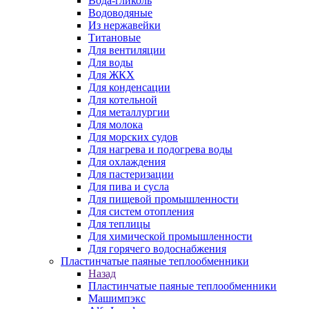
Вода-гликоль
Водоводяные
Из нержавейки
Титановые
Для вентиляции
Для воды
Для ЖКХ
Для конденсации
Для котельной
Для металлургии
Для молока
Для морских судов
Для нагрева и подогрева воды
Для охлаждения
Для пастеризации
Для пива и сусла
Для пищевой промышленности
Для систем отопления
Для теплицы
Для химической промышленности
Для горячего водоснабжения
Пластинчатые паяные теплообменники
Назад
Пластинчатые паяные теплообменники
Машимпэкс