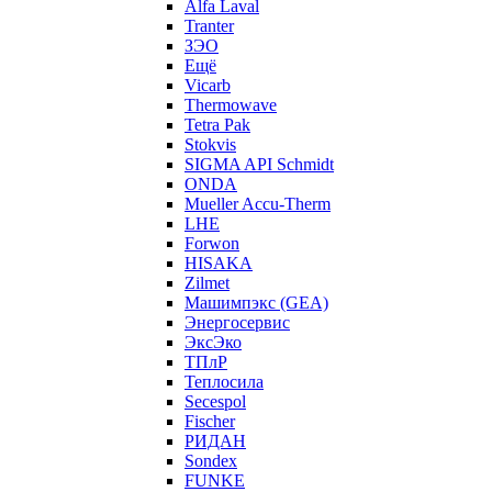
Alfa Laval
Tranter
ЗЭО
Ещё
Vicarb
Thermowave
Tetra Pak
Stokvis
SIGMA API Schmidt
ONDA
Mueller Accu-Therm
LHE
Forwon
HISAKA
Zilmet
Машимпэкс (GEA)
Энергосервис
ЭксЭко
ТПлР
Теплосила
Secespol
Fischer
РИДАН
Sondex
FUNKE