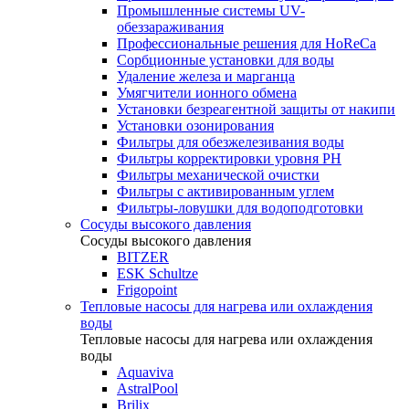
Промышленные системы UV-
обеззараживания
Профессиональные решения для HoReCa
Сорбционные установки для воды
Удаление железа и марганца
Умягчители ионного обмена
Установки безреагентной защиты от накипи
Установки озонирования
Фильтры для обезжелезивания воды
Фильтры корректировки уровня PH
Фильтры механической очистки
Фильтры с активированным углем
Фильтры-ловушки для водоподготовки
Сосуды высокого давления
Сосуды высокого давления
BITZER
ESK Schultze
Frigopoint
Тепловые насосы для нагрева или охлаждения
воды
Тепловые насосы для нагрева или охлаждения
воды
Aquaviva
AstralPool
Brilix