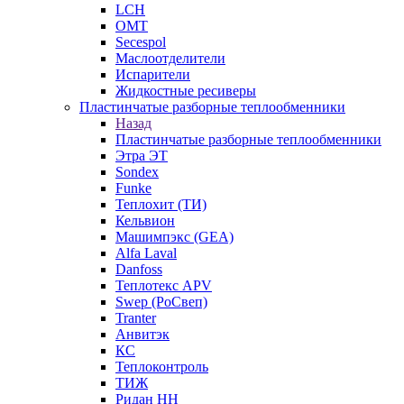
LCH
OMT
Secespol
Маслоотделители
Испарители
Жидкостные ресиверы
Пластинчатые разборные теплообменники
Назад
Пластинчатые разборные теплообменники
Этра ЭТ
Sondex
Funke
Теплохит (ТИ)
Кельвион
Машимпэкс (GEA)
Alfa Laval
Danfoss
Теплотекс APV
Swep (РоСвеп)
Tranter
Анвитэк
КС
Теплоконтроль
ТИЖ
Ридан НН