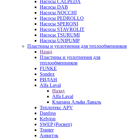
Насосы CALPEDA
Насосы DAB
Насосы NOCCHI
Насосы PEDROLLO
Насосы SPERONI
Насосы STAVROLIT
Насосы TSURUMI
Насосы UNIPUMP
Пластины и уплотнения для теплообменников
Назад
Пластины и уплотнения для
теплообменников
FUNKE
Sondex
РИДАН
Alfa Laval
Назад
Alfa Laval
Клапана Альфа Лаваль
Теплотекс APV
Danfoss
Kelvion
SWEP (Росвеп)
Tranter
Анвитэк