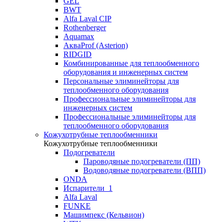
GEL
BWT
Alfa Laval CIP
Rothenberger
Aquamax
АкваProf (Asterion)
RIDGID
Комбинированные для теплообменного
оборудования и инженерных систем
Персональные элиминейторы для
теплообменного оборудования
Профессиональные элиминейторы для
инженерных систем
Профессиональные элиминейторы для
теплообменного оборудования
Кожухотрубные теплообменники
Кожухотрубные теплообменники
Подогреватели
Пароводяные подогреватели (ПП)
Водоводяные подогреватели (ВПП)
ONDA
Испарители_1
Alfa Laval
FUNKE
Машимпекс (Кельвион)