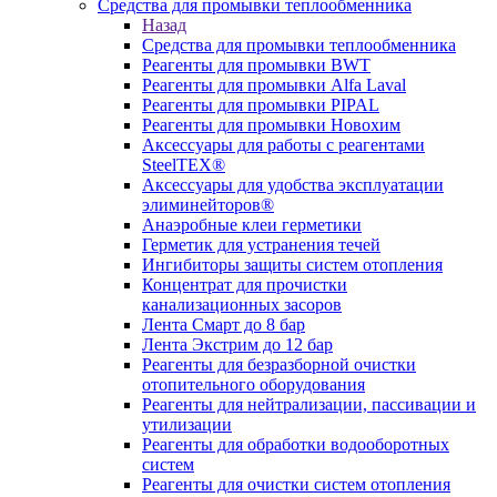
Средства для промывки теплообменника
Назад
Средства для промывки теплообменника
Реагенты для промывки BWT
Реагенты для промывки Alfa Laval
Реагенты для промывки PIPAL
Реагенты для промывки Новохим
Аксессуары для работы с реагентами
SteelTEX®
Аксессуары для удобства эксплуатации
элиминейторов®
Анаэробные клеи герметики
Герметик для устранения течей
Ингибиторы защиты систем отопления
Концентрат для прочистки
канализационных засоров
Лента Смарт до 8 бар
Лента Экстрим до 12 бар
Реагенты для безразборной очистки
отопительного оборудования
Реагенты для нейтрализации, пассивации и
утилизации
Реагенты для обработки водооборотных
систем
Реагенты для очистки систем отопления