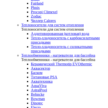
Fairland
Phnix
Procopi Climexel
Zodiac
Чиллер Calorex
Теплоносители для систем отопления
Теплоносители для систем отопления
Аддитивированная (котловая) вода
Тепло-хладоноситель с карбоксилатными
присадками
Тепло-хладоноситель с силикатными
присадками
Теплообменники - нагреватели для бассейна
Теплообменники - нагреватели для бассейна
Керамический Thermotip EVOthermic
Аквасектор
Баском
Титановые PSA
Акватехника
AquaViva
AstralPool
Behncke
Bowman
Dinotec
Elecro