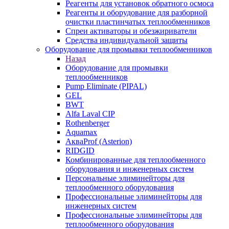
Реагенты для установок обратного осмоса
Реагенты и оборудование для разборной
очистки пластинчатых теплообменников
Спреи активаторы и обезжириватели
Средства индивидуальной защиты
Оборудование для промывки теплообменников
Назад
Оборудование для промывки
теплообменников
Pump Eliminate (PIPAL)
GEL
BWT
Alfa Laval CIP
Rothenberger
Aquamax
АкваProf (Asterion)
RIDGID
Комбинированные для теплообменного
оборудования и инженерных систем
Персональные элиминейторы для
теплообменного оборудования
Профессиональные элиминейторы для
инженерных систем
Профессиональные элиминейторы для
теплообменного оборудования