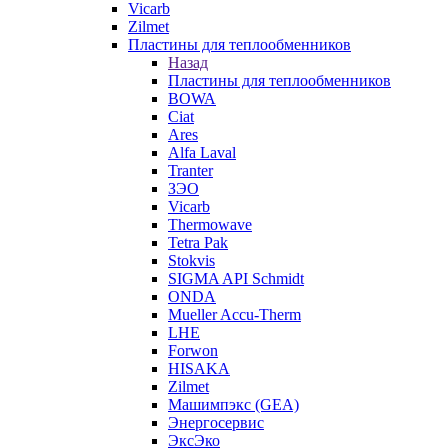
Vicarb
Zilmet
Пластины для теплообменников
Назад
Пластины для теплообменников
BOWA
Ciat
Ares
Alfa Laval
Tranter
ЗЭО
Vicarb
Thermowave
Tetra Pak
Stokvis
SIGMA API Schmidt
ONDA
Mueller Accu-Therm
LHE
Forwon
HISAKA
Zilmet
Машимпэкс (GEA)
Энергосервис
ЭксЭко