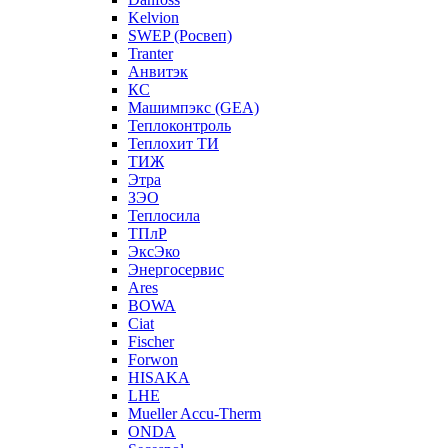
Kelvion
SWEP (Росвеп)
Tranter
Анвитэк
КС
Машимпэкс (GEA)
Теплоконтроль
Теплохит ТИ
ТИЖ
Этра
ЗЭО
Теплосила
ТПлР
ЭксЭко
Энергосервис
Ares
BOWA
Ciat
Fischer
Forwon
HISAKA
LHE
Mueller Accu-Therm
ONDA