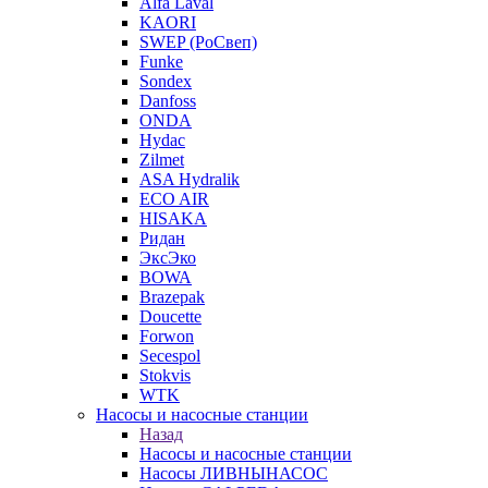
Alfa Laval
KAORI
SWEP (РоСвеп)
Funke
Sondex
Danfoss
ONDA
Hydac
Zilmet
ASA Hydralik
ECO AIR
HISAKA
Ридан
ЭксЭко
BOWA
Brazepak
Doucette
Forwon
Secespol
Stokvis
WTK
Насосы и насосные станции
Назад
Насосы и насосные станции
Насосы ЛИВНЫНАСОС