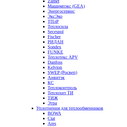
Zilmet
Машимпэкс (GEA)
Энергосервис
ЭксЭко
ТПлР
Теплосила
Secespol
Fischer
РИДАН
Sondex
FUNKE
Теплотекс APV
Danfoss
Kelvion
SWEP (Росвеп)
Анвитэк
КС
Теплоконтроль
Теплохит ТИ
ТИЖ
Этра
Уплотнения для теплообменников
BOWA
Ciat
Ares