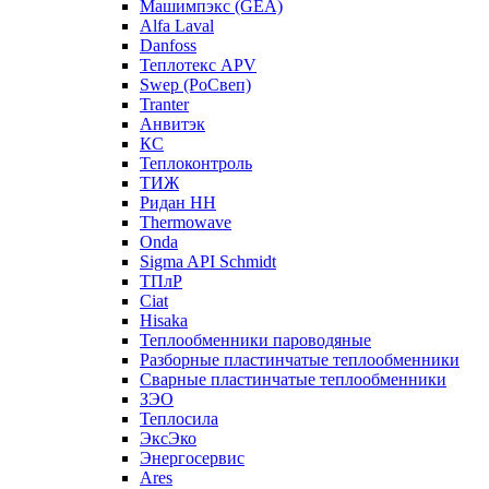
Машимпэкс (GEA)
Alfa Laval
Danfoss
Теплотекс APV
Swep (РоСвеп)
Tranter
Анвитэк
КС
Теплоконтроль
ТИЖ
Ридан НН
Thermowave
Onda
Sigma API Schmidt
ТПлР
Ciat
Hisaka
Теплообменники пароводяные
Разборные пластинчатые теплообменники
Сварные пластинчатые теплообменники
ЗЭО
Теплосила
ЭксЭко
Энергосервис
Ares