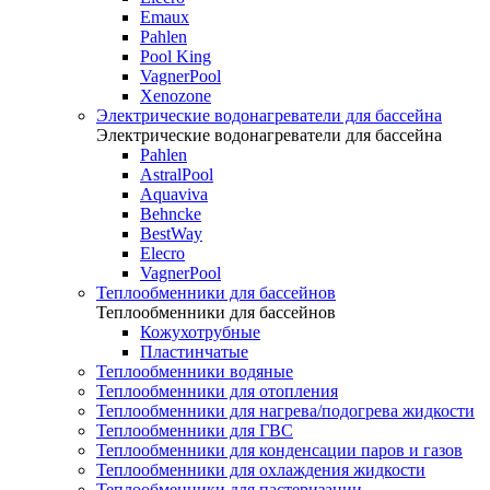
Emaux
Pahlen
Pool King
VagnerPool
Xenozone
Электрические водонагреватели для бассейна
Электрические водонагреватели для бассейна
Pahlen
AstralPool
Aquaviva
Behncke
BestWay
Elecro
VagnerPool
Теплообменники для бассейнов
Теплообменники для бассейнов
Кожухотрубные
Пластинчатые
Теплообменники водяные
Теплообменники для отопления
Теплообменники для нагрева/подогрева жидкости
Теплообменники для ГВС
Теплообменники для конденсации паров и газов
Теплообменники для охлаждения жидкости
Теплообменники для пастеризации