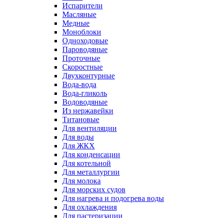
Испарители
Масляные
Медные
Моноблоки
Одноходовые
Пароводяные
Проточные
Скоростные
Двухконтурные
Вода-вода
Вода-гликоль
Водоводяные
Из нержавейки
Титановые
Для вентиляции
Для воды
Для ЖКХ
Для конденсации
Для котельной
Для металлургии
Для молока
Для морских судов
Для нагрева и подогрева воды
Для охлаждения
Для пастеризации