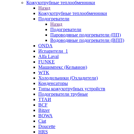
Кожухотрубные теплообменники
Назад
Кожухотрубные теплообменники
Подогреватели
Назад
Подогреватели
Пароводяные подогреватели (ПП)
Водоводяные подогреватели (ВПП)
ONDA
Испарители_1
Alfa Laval
FUNKE
Машимпекс (Кельвион)
WTK
Холодильники (Охладители)
Конденсаторы
Типы кожухотрубных устройств
Подогреватели трубные
ТТАИ
BCF
Bitzer
BOWA
Ciat
Doucette
HRS