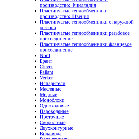
производство: Финляндия
Пластинчатые теплообменники
производство: Швеция
Пластинчатые теплообменники с наружной
резьбой
Пластинчатые теплообменники резьбовое
присоединение
Пластинчатые теплообменники фланцевое
присоединение
Nord
Брант
Clever
Pallant
Verker
Испарители
Масляные
Медные
Моноблоки
Одноходовые
Пароводяные
Проточные
Скоростные
Двухконтурные
Вода-вода