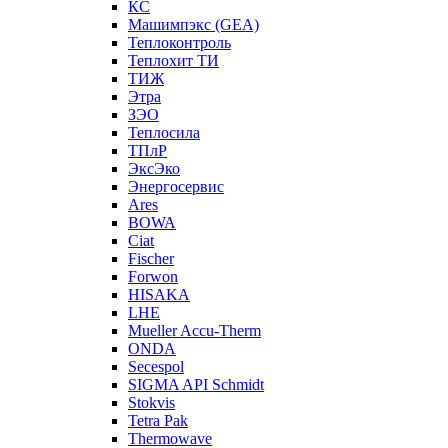
КС
Машимпэкс (GEA)
Теплоконтроль
Теплохит ТИ
ТИЖ
Этра
ЗЭО
Теплосила
ТПлР
ЭксЭко
Энергосервис
Ares
BOWA
Ciat
Fischer
Forwon
HISAKA
LHE
Mueller Accu-Therm
ONDA
Secespol
SIGMA API Schmidt
Stokvis
Tetra Pak
Thermowave