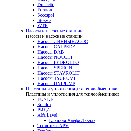
Doucette
Forwon
Secespol
Stokvis
WTK
Насосы и насосные станции
Насосы и насосные станции
Насосы ЛИВНЫНАСОС
Насосы CALPEDA
Насосы DAB
Насосы NOCCHI
Насосы PEDROLLO
Насосы SPERONI
Насосы STAVROLIT
Насосы TSURUMI
Насосы UNIPUMP
Пластины и уплотнения для теплообменников
Пластины и уплотнения для теплообменников
FUNKE
Sondex
РИДАН
Alfa Laval
Клапана Альфа Лаваль
Теплотекс APV
Danfoss