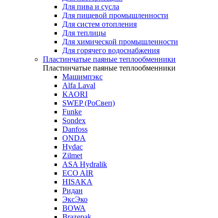
Для пива и сусла
Для пищевой промышленности
Для систем отопления
Для теплицы
Для химической промышленности
Для горячего водоснабжения
Пластинчатые паяные теплообменники
Пластинчатые паяные теплообменники
Машимпэкс
Alfa Laval
KAORI
SWEP (РоСвеп)
Funke
Sondex
Danfoss
ONDA
Hydac
Zilmet
ASA Hydralik
ECO AIR
HISAKA
Ридан
ЭксЭко
BOWA
Brazepak