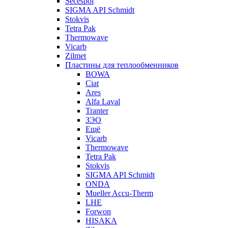
Secespol
SIGMA API Schmidt
Stokvis
Tetra Pak
Thermowave
Vicarb
Zilmet
Пластины для теплообменников
BOWA
Ciat
Ares
Alfa Laval
Tranter
ЗЭО
Ещё
Vicarb
Thermowave
Tetra Pak
Stokvis
SIGMA API Schmidt
ONDA
Mueller Accu-Therm
LHE
Forwon
HISAKA