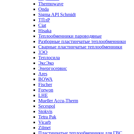
Thermowave
Onda
Sigma API Schmidt
ТПлР
Ciat
Hisaka
Теплообменники пароводяные
Разборные пластинчатые теплообменники
Сварные пластинчатые теплообменники
ЗЭО
Теплосила
ЭксЭко
Энергосервис
Ares
BOWA
Fischer
Forwon
LHE
Mueller Accu-Therm
Secespol
Stokvis
Tetra Pak
Vicarb
Zilmet
Пластинчатые теплообменники для ГВС