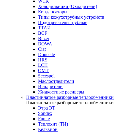
WTK
Холодильники (Охладители)
Конденсаторы
Типы кожухотрубных устройств
Подогреватели трубные
ТТАИ
BCF
Bitzer
BOWA
Ciat
Doucette
HRS
LCH
OMT
Secespol
Маслоотделители
Испарители
Жидкостные ресиверы
Пластинчатые разборные теплообменники
Пластинчатые разборные теплообменники
Этра ЭТ
Sondex
Funke
Теплохит (ТИ)
Кельвион