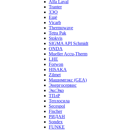
Alfa Laval
Tranter
ЗЭО
Ещё
Vicarb
Thermowave
Tetra Pak
Stokvis
SIGMA API Schmidt
ONDA
Mueller Accu-Therm
LHE
Forwon
HISAKA
Zilmet
Машимпэкс (GEA)
Энергосервис
ЭксЭко
ТПлР
Теплосила
Secespol
Fischer
РИДАН
Sondex
FUNKE