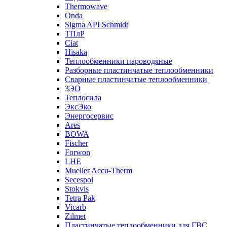
Thermowave
Onda
Sigma API Schmidt
ТПлР
Ciat
Hisaka
Теплообменники пароводяные
Разборные пластинчатые теплообменники
Сварные пластинчатые теплообменники
ЗЭО
Теплосила
ЭксЭко
Энергосервис
Ares
BOWA
Fischer
Forwon
LHE
Mueller Accu-Therm
Secespol
Stokvis
Tetra Pak
Vicarb
Zilmet
Пластинчатые теплообменники для ГВС