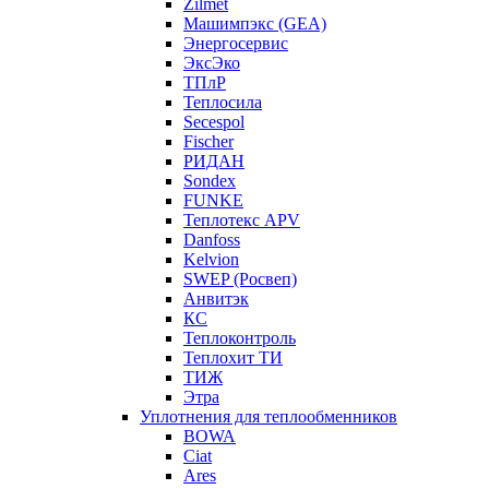
Zilmet
Машимпэкс (GEA)
Энергосервис
ЭксЭко
ТПлР
Теплосила
Secespol
Fischer
РИДАН
Sondex
FUNKE
Теплотекс APV
Danfoss
Kelvion
SWEP (Росвеп)
Анвитэк
КС
Теплоконтроль
Теплохит ТИ
ТИЖ
Этра
Уплотнения для теплообменников
BOWA
Ciat
Ares