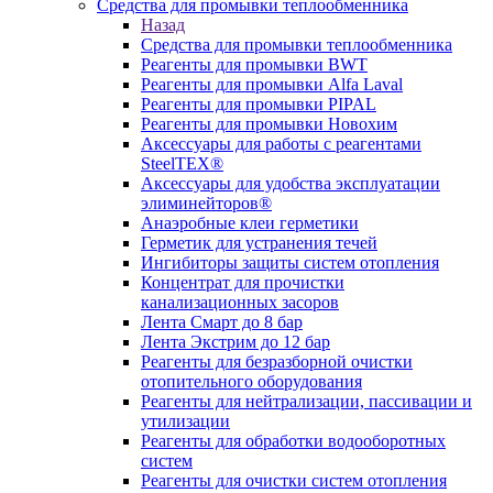
Средства для промывки теплообменника
Назад
Средства для промывки теплообменника
Реагенты для промывки BWT
Реагенты для промывки Alfa Laval
Реагенты для промывки PIPAL
Реагенты для промывки Новохим
Аксессуары для работы с реагентами
SteelTEX®
Аксессуары для удобства эксплуатации
элиминейторов®
Анаэробные клеи герметики
Герметик для устранения течей
Ингибиторы защиты систем отопления
Концентрат для прочистки
канализационных засоров
Лента Смарт до 8 бар
Лента Экстрим до 12 бар
Реагенты для безразборной очистки
отопительного оборудования
Реагенты для нейтрализации, пассивации и
утилизации
Реагенты для обработки водооборотных
систем
Реагенты для очистки систем отопления