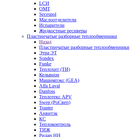
LCH
OMT
Secespol
Маслоотделители
Испарители
Жидкостные ресиверы
Пластинчатые разборные теплообменники
Назад
Пластинчатые разборные теплообменники
Этра ЭТ
Sondex
Funke
Теплохит (ТИ)
Кельвион
Машимпэкс (GEA)
Alfa Laval
Danfoss
Теплотекс APV
Swep (РоСвеп)
Tranter
Анвитэк
КС
Теплоконтроль
ТИЖ
Ридан НН