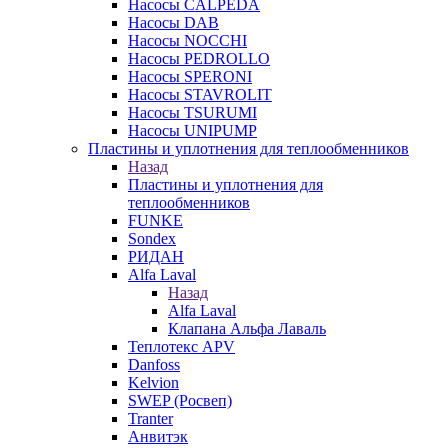
Насосы CALPEDA
Насосы DAB
Насосы NOCCHI
Насосы PEDROLLO
Насосы SPERONI
Насосы STAVROLIT
Насосы TSURUMI
Насосы UNIPUMP
Пластины и уплотнения для теплообменников
Назад
Пластины и уплотнения для
теплообменников
FUNKE
Sondex
РИДАН
Alfa Laval
Назад
Alfa Laval
Клапана Альфа Лаваль
Теплотекс APV
Danfoss
Kelvion
SWEP (Росвеп)
Tranter
Анвитэк