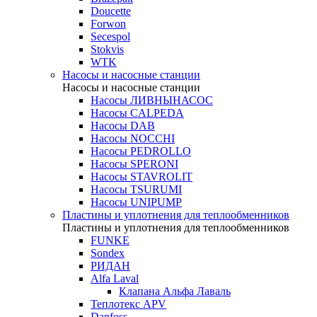
Doucette
Forwon
Secespol
Stokvis
WTK
Насосы и насосные станции
Насосы и насосные станции
Насосы ЛИВНЫНАСОС
Насосы CALPEDA
Насосы DAB
Насосы NOCCHI
Насосы PEDROLLO
Насосы SPERONI
Насосы STAVROLIT
Насосы TSURUMI
Насосы UNIPUMP
Пластины и уплотнения для теплообменников
Пластины и уплотнения для теплообменников
FUNKE
Sondex
РИДАН
Alfa Laval
Клапана Альфа Лаваль
Теплотекс APV
Danfoss