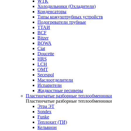
WTK
Холодильники (Охладители)
Конденсаторы
Типы кожухотрубных устройств
Подогреватели трубные
ТТАИ
BCF
Bitzer
BOWA
Ciat
Doucette
HRS
LCH
OMT
Secespol
Маслоотделители
Испарители
Жидкостные ресиверы
Пластинчатые разборные теплообменники
Пластинчатые разборные теплообменники
Этра ЭТ
Sondex
Funke
Теплохит (ТИ)
Кельвион