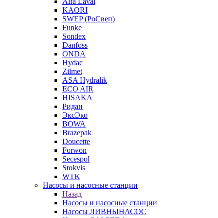
Alfa Laval
KAORI
SWEP (РоСвеп)
Funke
Sondex
Danfoss
ONDA
Hydac
Zilmet
ASA Hydralik
ECO AIR
HISAKA
Ридан
ЭксЭко
BOWA
Brazepak
Doucette
Forwon
Secespol
Stokvis
WTK
Насосы и насосные станции
Назад
Насосы и насосные станции
Насосы ЛИВНЫНАСОС