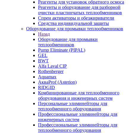
Реагенты для установок обратного осмоса
Реагенты и оборудование для разборной
очистки пластинчатых теплообменников
Спреи активаторы и обезжириватели
Средства индивидуальной защиты
Оборудование для промывки теплообменников
Назад
Оборудование для промывки
теплообменников
Pump Eliminate (PIPAL)
GEL
BWT
Alfa Laval CIP
Rothenberger
Aquamax
АкваProf (Asterion)
RIDGID
Комбинированные для теплообменного
оборудования и инженерных систем
Персональные элиминейторы для
теплообменного оборудования
Профессиональные элиминейторы для
инженерных систем
Профессиональные элиминейторы для
теплообменного оборудования