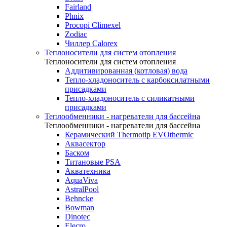
Fairland
Phnix
Procopi Climexel
Zodiac
Чиллер Calorex
Теплоносители для систем отопления
Теплоносители для систем отопления
Аддитивированная (котловая) вода
Тепло-хладоноситель с карбоксилатными
присадками
Тепло-хладоноситель с силикатными
присадками
Теплообменники - нагреватели для бассейна
Теплообменники - нагреватели для бассейна
Керамический Thermotip EVOthermic
Аквасектор
Баском
Титановые PSA
Акватехника
AquaViva
AstralPool
Behncke
Bowman
Dinotec
Elecro