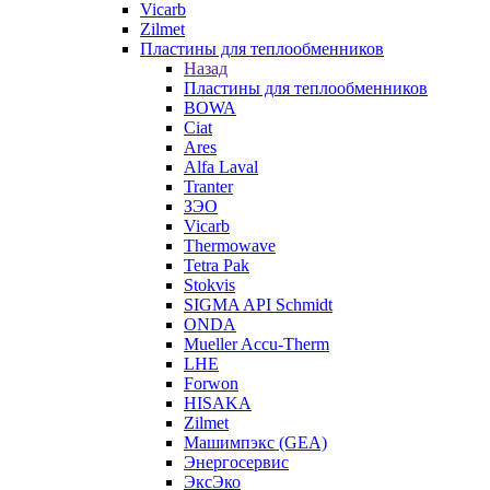
Vicarb
Zilmet
Пластины для теплообменников
Назад
Пластины для теплообменников
BOWA
Ciat
Ares
Alfa Laval
Tranter
ЗЭО
Vicarb
Thermowave
Tetra Pak
Stokvis
SIGMA API Schmidt
ONDA
Mueller Accu-Therm
LHE
Forwon
HISAKA
Zilmet
Машимпэкс (GEA)
Энергосервис
ЭксЭко