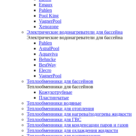
Emaux
Pahlen
Pool King
VagnerPool
Xenozone
Электрические водонагреватели для бассейна
Электрические водонагреватели для бассейна
Pahlen
AstralPool
Aquaviva
Behncke
BestWay
Elecro
VagnerPool
Теплообменники для бассейнов
Теплообменники для бассейнов
Кожухотрубные
Пластинчатые
Теплообменники водяные
Теплообменники для отопления
Теплообменники для нагрева/подогрева жидкости
Теплообменники для ГВС
Теплообменники для конденсации паров и газов
Теплообменники для охлаждения жидкости
Теплообменники для пастеризации