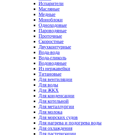
Испарители
Масляные
Медные
Моноблоки
Одноходовые
Пароводяные
Проточные
Скоростные
Двухконтурные
Вода-вода
Вода-гликоль
Водоводяные
Из нержавейки
Титановые
Для вентиляции
Для воды
Для ЖКХ
Для конденсации
Для котельной
Для металлургии
Для молока
Для морских судов
Для нагрева и подогрева воды
Для охлаждения
Для пастеризации