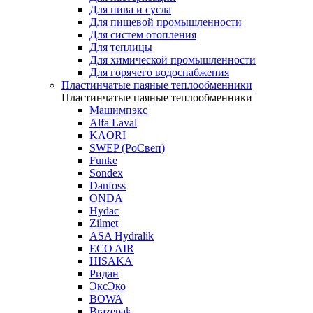
Для пива и сусла
Для пищевой промышленности
Для систем отопления
Для теплицы
Для химической промышленности
Для горячего водоснабжения
Пластинчатые паяные теплообменники
Пластинчатые паяные теплообменники
Машимпэкс
Alfa Laval
KAORI
SWEP (РоСвеп)
Funke
Sondex
Danfoss
ONDA
Hydac
Zilmet
ASA Hydralik
ECO AIR
HISAKA
Ридан
ЭксЭко
BOWA
Brazepak