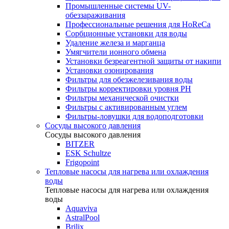
Промышленные системы UV-
обеззараживания
Профессиональные решения для HoReCa
Сорбционные установки для воды
Удаление железа и марганца
Умягчители ионного обмена
Установки безреагентной защиты от накипи
Установки озонирования
Фильтры для обезжелезивания воды
Фильтры корректировки уровня PH
Фильтры механической очистки
Фильтры с активированным углем
Фильтры-ловушки для водоподготовки
Сосуды высокого давления
Сосуды высокого давления
BITZER
ESK Schultze
Frigopoint
Тепловые насосы для нагрева или охлаждения
воды
Тепловые насосы для нагрева или охлаждения
воды
Aquaviva
AstralPool
Brilix