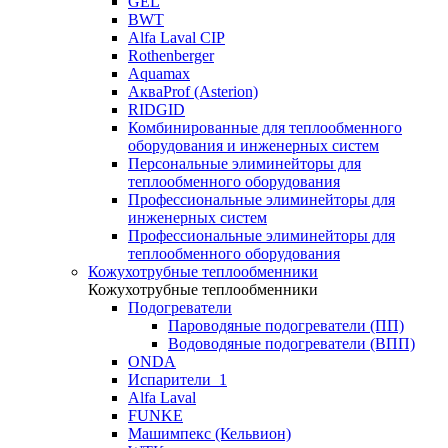
GEL
BWT
Alfa Laval CIP
Rothenberger
Aquamax
АкваProf (Asterion)
RIDGID
Комбинированные для теплообменного
оборудования и инженерных систем
Персональные элиминейторы для
теплообменного оборудования
Профессиональные элиминейторы для
инженерных систем
Профессиональные элиминейторы для
теплообменного оборудования
Кожухотрубные теплообменники
Кожухотрубные теплообменники
Подогреватели
Пароводяные подогреватели (ПП)
Водоводяные подогреватели (ВПП)
ONDA
Испарители_1
Alfa Laval
FUNKE
Машимпекс (Кельвион)