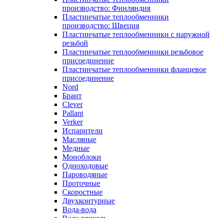
производство: Финляндия
Пластинчатые теплообменники
производство: Швеция
Пластинчатые теплообменники с наружной
резьбой
Пластинчатые теплообменники резьбовое
присоединение
Пластинчатые теплообменники фланцевое
присоединение
Nord
Брант
Clever
Pallant
Verker
Испарители
Масляные
Медные
Моноблоки
Одноходовые
Пароводяные
Проточные
Скоростные
Двухконтурные
Вода-вода