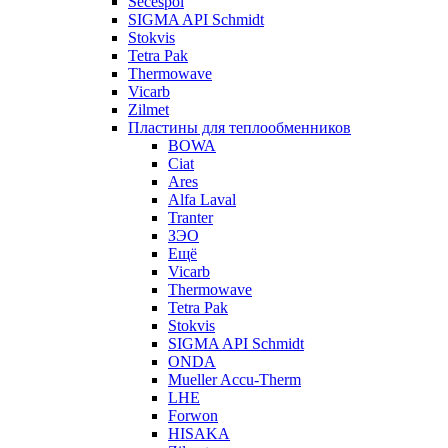
Secespol
SIGMA API Schmidt
Stokvis
Tetra Pak
Thermowave
Vicarb
Zilmet
Пластины для теплообменников
BOWA
Ciat
Ares
Alfa Laval
Tranter
ЗЭО
Ещё
Vicarb
Thermowave
Tetra Pak
Stokvis
SIGMA API Schmidt
ONDA
Mueller Accu-Therm
LHE
Forwon
HISAKA