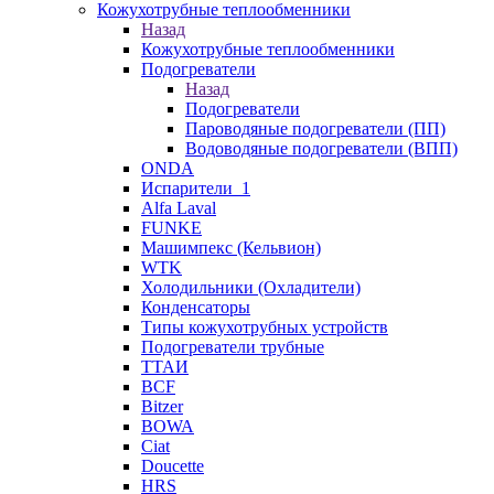
Кожухотрубные теплообменники
Назад
Кожухотрубные теплообменники
Подогреватели
Назад
Подогреватели
Пароводяные подогреватели (ПП)
Водоводяные подогреватели (ВПП)
ONDA
Испарители_1
Alfa Laval
FUNKE
Машимпекс (Кельвион)
WTK
Холодильники (Охладители)
Конденсаторы
Типы кожухотрубных устройств
Подогреватели трубные
ТТАИ
BCF
Bitzer
BOWA
Ciat
Doucette
HRS