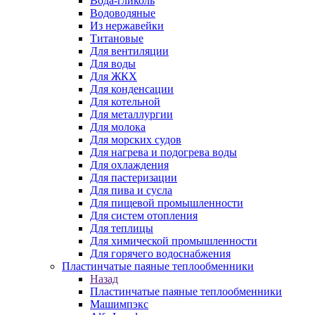
Вода-гликоль
Водоводяные
Из нержавейки
Титановые
Для вентиляции
Для воды
Для ЖКХ
Для конденсации
Для котельной
Для металлургии
Для молока
Для морских судов
Для нагрева и подогрева воды
Для охлаждения
Для пастеризации
Для пива и сусла
Для пищевой промышленности
Для систем отопления
Для теплицы
Для химической промышленности
Для горячего водоснабжения
Пластинчатые паяные теплообменники
Назад
Пластинчатые паяные теплообменники
Машимпэкс