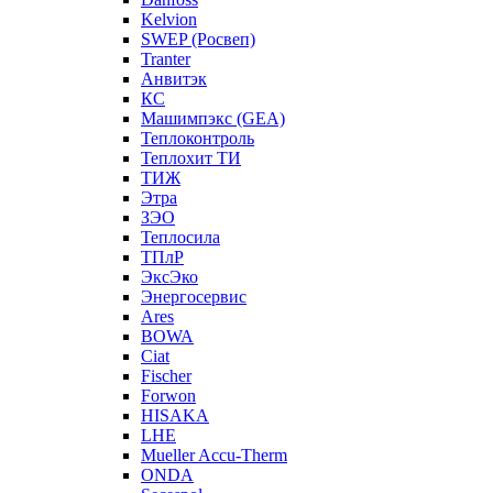
Kelvion
SWEP (Росвеп)
Tranter
Анвитэк
КС
Машимпэкс (GEA)
Теплоконтроль
Теплохит ТИ
ТИЖ
Этра
ЗЭО
Теплосила
ТПлР
ЭксЭко
Энергосервис
Ares
BOWA
Ciat
Fischer
Forwon
HISAKA
LHE
Mueller Accu-Therm
ONDA