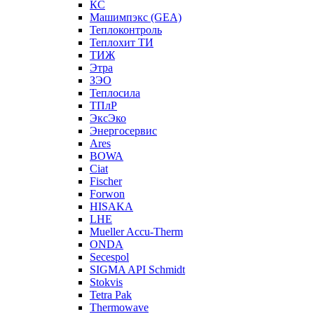
КС
Машимпэкс (GEA)
Теплоконтроль
Теплохит ТИ
ТИЖ
Этра
ЗЭО
Теплосила
ТПлР
ЭксЭко
Энергосервис
Ares
BOWA
Ciat
Fischer
Forwon
HISAKA
LHE
Mueller Accu-Therm
ONDA
Secespol
SIGMA API Schmidt
Stokvis
Tetra Pak
Thermowave