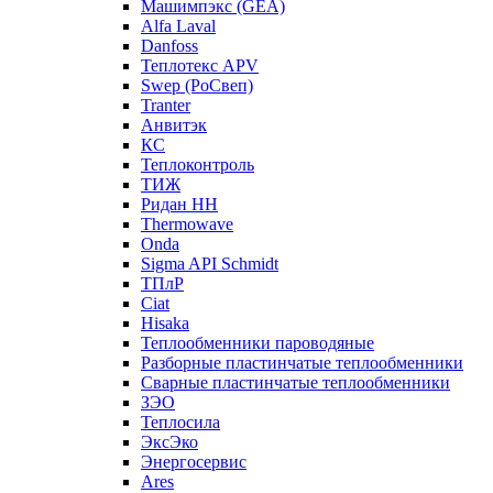
Машимпэкс (GEA)
Alfa Laval
Danfoss
Теплотекс APV
Swep (РоСвеп)
Tranter
Анвитэк
КС
Теплоконтроль
ТИЖ
Ридан НН
Thermowave
Onda
Sigma API Schmidt
ТПлР
Ciat
Hisaka
Теплообменники пароводяные
Разборные пластинчатые теплообменники
Сварные пластинчатые теплообменники
ЗЭО
Теплосила
ЭксЭко
Энергосервис
Ares