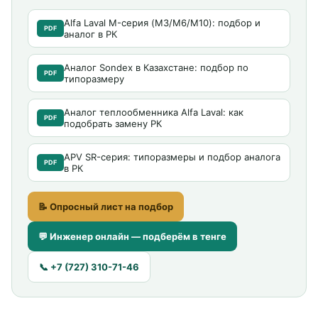
Alfa Laval M-серия (M3/M6/M10): подбор и
PDF
аналог в РК
Аналог Sondex в Казахстане: подбор по
PDF
типоразмеру
Аналог теплообменника Alfa Laval: как
PDF
подобрать замену РК
APV SR-серия: типоразмеры и подбор аналога
PDF
в РК
📝 Опросный лист на подбор
💬 Инженер онлайн — подберём в тенге
📞 +7 (727) 310-71-46