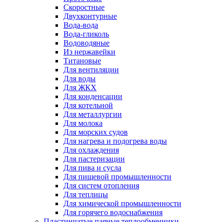
Скоростные
Двухконтурные
Вода-вода
Вода-гликоль
Водоводяные
Из нержавейки
Титановые
Для вентиляции
Для воды
Для ЖКХ
Для конденсации
Для котельной
Для металлургии
Для молока
Для морских судов
Для нагрева и подогрева воды
Для охлаждения
Для пастеризации
Для пива и сусла
Для пищевой промышленности
Для систем отопления
Для теплицы
Для химической промышленности
Для горячего водоснабжения
Пластинчатые паяные теплообменники