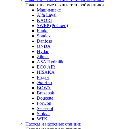
Пластинчатые паяные теплообменники
Машимпэкс
Alfa Laval
KAORI
SWEP (РоСвеп)
Funke
Sondex
Danfoss
ONDA
Hydac
Zilmet
ASA Hydralik
ECO AIR
HISAKA
Ридан
ЭксЭко
BOWA
Brazepak
Doucette
Forwon
Secespol
Stokvis
WTK
Насосы и насосные станции