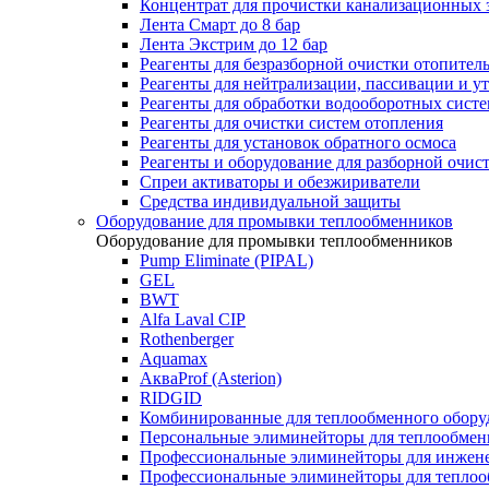
Концентрат для прочистки канализационных 
Лента Смарт до 8 бар
Лента Экстрим до 12 бар
Реагенты для безразборной очистки отопител
Реагенты для нейтрализации, пассивации и у
Реагенты для обработки водооборотных сист
Реагенты для очистки систем отопления
Реагенты для установок обратного осмоса
Реагенты и оборудование для разборной очи
Спреи активаторы и обезжириватели
Средства индивидуальной защиты
Оборудование для промывки теплообменников
Оборудование для промывки теплообменников
Pump Eliminate (PIPAL)
GEL
BWT
Alfa Laval CIP
Rothenberger
Aquamax
АкваProf (Asterion)
RIDGID
Комбинированные для теплообменного обору
Персональные элиминейторы для теплообмен
Профессиональные элиминейторы для инжен
Профессиональные элиминейторы для теплоо