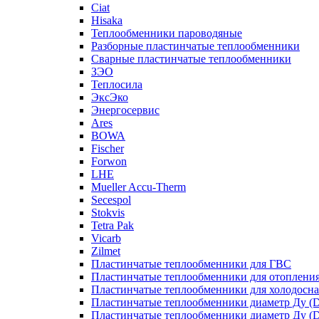
Ciat
Hisaka
Теплообменники пароводяные
Разборные пластинчатые теплообменники
Сварные пластинчатые теплообменники
ЗЭО
Теплосила
ЭксЭко
Энергосервис
Ares
BOWA
Fischer
Forwon
LHE
Mueller Accu-Therm
Secespol
Stokvis
Tetra Pak
Vicarb
Zilmet
Пластинчатые теплообменники для ГВС
Пластинчатые теплообменники для отоплени
Пластинчатые теплообменники для холодосн
Пластинчатые теплообменники диаметр Ду (D
Пластинчатые теплообменники диаметр Ду (D