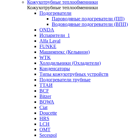
Кожухотрубные теплообменники
Кожухотрубные теплообменники
Подогреватели
Пароводяные подогреватели (ПП)
Водоводяные подогреватели (ВПП)
ONDA
Испарители_1
Alfa Laval
FUNKE
Машимпекс (Кельвион)
WTK
Холодильники (Охладители)
Конденсаторы
Типы кожухотрубных устройств
Подогреватели трубные
ТТАИ
BCF
Bitzer
BOWA
Ciat
Doucette
HRS
LCH
OMT
Secespol