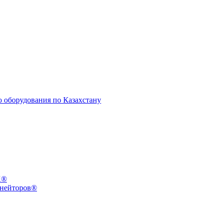
X®
инейторов®