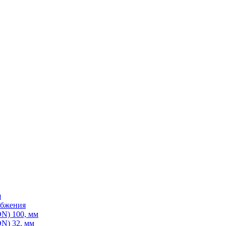
я
абжения
N) 100, мм
N) 32, мм