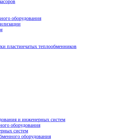
засоров
ьного оборудования
тилизации
ем
стки пластинчатых теплообменников
дования и инженерных систем
ного оборудования
ерных систем
бменного оборудования