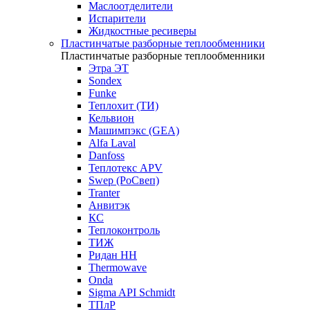
Маслоотделители
Испарители
Жидкостные ресиверы
Пластинчатые разборные теплообменники
Пластинчатые разборные теплообменники
Этра ЭТ
Sondex
Funke
Теплохит (ТИ)
Кельвион
Машимпэкс (GEA)
Alfa Laval
Danfoss
Теплотекс APV
Swep (РоСвеп)
Tranter
Анвитэк
КС
Теплоконтроль
ТИЖ
Ридан НН
Thermowave
Onda
Sigma API Schmidt
ТПлР