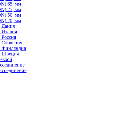
N) 65, мм
N) 25, мм
N) 50, мм
N) 20, мм
: Дания
: Италия
 Россия
: Словения
: Финляндия
: Швеция
езьбой
исоединение
исоединение