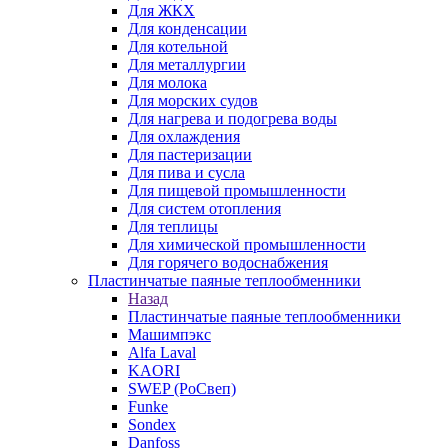
Для ЖКХ
Для конденсации
Для котельной
Для металлургии
Для молока
Для морских судов
Для нагрева и подогрева воды
Для охлаждения
Для пастеризации
Для пива и сусла
Для пищевой промышленности
Для систем отопления
Для теплицы
Для химической промышленности
Для горячего водоснабжения
Пластинчатые паяные теплообменники
Назад
Пластинчатые паяные теплообменники
Машимпэкс
Alfa Laval
KAORI
SWEP (РоСвеп)
Funke
Sondex
Danfoss