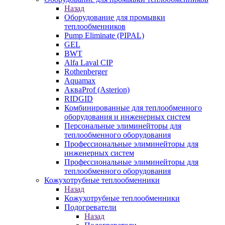
Назад
Оборудование для промывки
теплообменников
Pump Eliminate (PIPAL)
GEL
BWT
Alfa Laval CIP
Rothenberger
Aquamax
АкваProf (Asterion)
RIDGID
Комбинированные для теплообменного
оборудования и инженерных систем
Персональные элиминейторы для
теплообменного оборудования
Профессиональные элиминейторы для
инженерных систем
Профессиональные элиминейторы для
теплообменного оборудования
Кожухотрубные теплообменники
Назад
Кожухотрубные теплообменники
Подогреватели
Назад