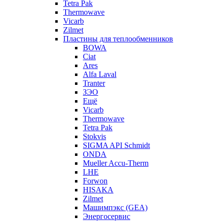
Tetra Pak
Thermowave
Vicarb
Zilmet
Пластины для теплообменников
BOWA
Ciat
Ares
Alfa Laval
Tranter
ЗЭО
Ещё
Vicarb
Thermowave
Tetra Pak
Stokvis
SIGMA API Schmidt
ONDA
Mueller Accu-Therm
LHE
Forwon
HISAKA
Zilmet
Машимпэкс (GEA)
Энергосервис