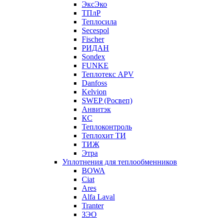
ЭксЭко
ТПлР
Теплосила
Secespol
Fischer
РИДАН
Sondex
FUNKE
Теплотекс APV
Danfoss
Kelvion
SWEP (Росвеп)
Анвитэк
КС
Теплоконтроль
Теплохит ТИ
ТИЖ
Этра
Уплотнения для теплообменников
BOWA
Ciat
Ares
Alfa Laval
Tranter
ЗЭО