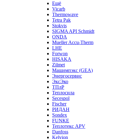
Ещё
Vicarb
Thermowave
Tetra Pak
Stokvis
SIGMA API Schmidt
ONDA
Mueller Accu-Therm
LHE
Forwon
HISAKA
Zilmet
Машимпэкс (GEA)
Энергосервис
ЭксЭко
ТПлР
Теплосила
Secespol
Fischer
РИДАН
Sondex
FUNKE
Теплотекс APV
Danfoss
Kelvion