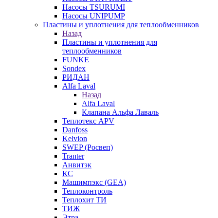
Насосы TSURUMI
Насосы UNIPUMP
Пластины и уплотнения для теплообменников
Назад
Пластины и уплотнения для
теплообменников
FUNKE
Sondex
РИДАН
Alfa Laval
Назад
Alfa Laval
Клапана Альфа Лаваль
Теплотекс APV
Danfoss
Kelvion
SWEP (Росвеп)
Tranter
Анвитэк
КС
Машимпэкс (GEA)
Теплоконтроль
Теплохит ТИ
ТИЖ
Этра