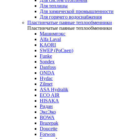
Для систем отопления
Для теплицы
Для химической промышленности
Для горячего водоснабжения
Пластинчатые паяные теплообменники
Пластинчатые паяные теплообменники
Машимпэкс
Alfa Laval
KAORI
SWEP (РоСвеп)
Funke
Sondex
Danfoss
ONDA
Hydac
Zilmet
ASA Hydralik
ECO AIR
HISAKA
Ридан
ЭксЭко
BOWA
Brazepak
Doucette
Forwon