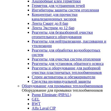
Анаэробные клеи герметики
Герметик для устранения течей
Ингибиторы защиты систем отопления
Концентрат для прочистки
канализационных засоров
Лента Смарт до 8 бар
Лента Экстрим до 12 бар
Реагенты для безразборной очистки
отопительного оборудования
Реагенты для нейтрализации, пассивации и
утилизации
Реагенты для обработки водооборотных
систем
Реагенты для очистки систем отопления
Реагенты для установок обратного осмоса
Реагенты и оборудование для разборной
очистки пластинчатых теплообменников
Спреи активаторы и обезжириватели
Средства индивидуальной защиты
Оборудование для промывки теплообменников
Оборудование для промывки теплообменников
Pump Eliminate (PIPAL)
GEL
BWT
Alfa Laval CIP