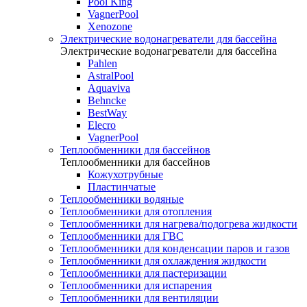
Pool King
VagnerPool
Xenozone
Электрические водонагреватели для бассейна
Электрические водонагреватели для бассейна
Pahlen
AstralPool
Aquaviva
Behncke
BestWay
Elecro
VagnerPool
Теплообменники для бассейнов
Теплообменники для бассейнов
Кожухотрубные
Пластинчатые
Теплообменники водяные
Теплообменники для отопления
Теплообменники для нагрева/подогрева жидкости
Теплообменники для ГВС
Теплообменники для конденсации паров и газов
Теплообменники для охлаждения жидкости
Теплообменники для пастеризации
Теплообменники для испарения
Теплообменники для вентиляции