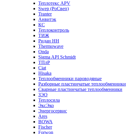
Теплотекс APV
Swep (РоСвеп)
Tranter
Анвитэк
КС
Теплоконтроль
ТИЖ
Ридан НН
Thermowave
Onda
Sigma API Schmidt
ТПлР
Ciat
Hisaka
Теплообменники пароводяные
Разборные пластинчатые теплообменники
Сварные пластинчатые теплообменники
ЗЭО
Теплосила
ЭксЭко
Энергосервис
Ares
BOWA
Fischer
Forwon