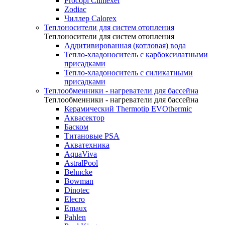
Procopi Climexel
Zodiac
Чиллер Calorex
Теплоносители для систем отопления
Теплоносители для систем отопления
Аддитивированная (котловая) вода
Тепло-хладоноситель с карбоксилатными
присадками
Тепло-хладоноситель с силикатными
присадками
Теплообменники - нагреватели для бассейна
Теплообменники - нагреватели для бассейна
Керамический Thermotip EVOthermic
Аквасектор
Баском
Титановые PSA
Акватехника
AquaViva
AstralPool
Behncke
Bowman
Dinotec
Elecro
Emaux
Pahlen