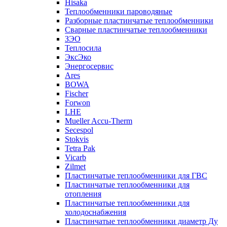
Hisaka
Теплообменники пароводяные
Разборные пластинчатые теплообменники
Сварные пластинчатые теплообменники
ЗЭО
Теплосила
ЭксЭко
Энергосервис
Ares
BOWA
Fischer
Forwon
LHE
Mueller Accu-Therm
Secespol
Stokvis
Tetra Pak
Vicarb
Zilmet
Пластинчатые теплообменники для ГВС
Пластинчатые теплообменники для
отопления
Пластинчатые теплообменники для
холодоснабжения
Пластинчатые теплообменники диаметр Ду