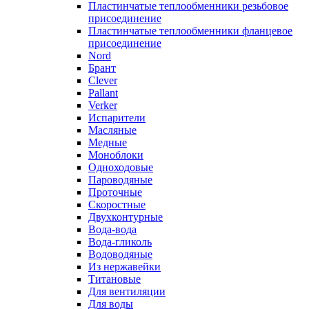
Пластинчатые теплообменники резьбовое
присоединение
Пластинчатые теплообменники фланцевое
присоединение
Nord
Брант
Clever
Pallant
Verker
Испарители
Масляные
Медные
Моноблоки
Одноходовые
Пароводяные
Проточные
Скоростные
Двухконтурные
Вода-вода
Вода-гликоль
Водоводяные
Из нержавейки
Титановые
Для вентиляции
Для воды