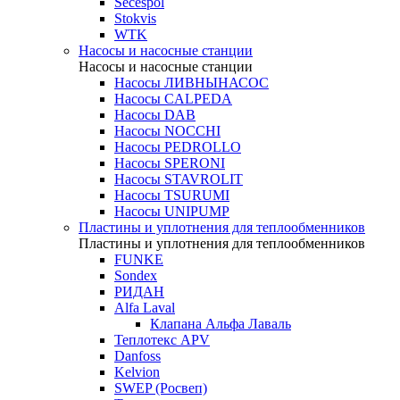
Secespol
Stokvis
WTK
Насосы и насосные станции
Насосы и насосные станции
Насосы ЛИВНЫНАСОС
Насосы CALPEDA
Насосы DAB
Насосы NOCCHI
Насосы PEDROLLO
Насосы SPERONI
Насосы STAVROLIT
Насосы TSURUMI
Насосы UNIPUMP
Пластины и уплотнения для теплообменников
Пластины и уплотнения для теплообменников
FUNKE
Sondex
РИДАН
Alfa Laval
Клапана Альфа Лаваль
Теплотекс APV
Danfoss
Kelvion
SWEP (Росвеп)