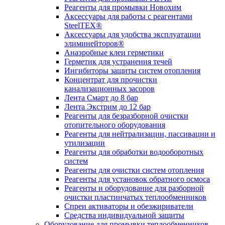
Реагенты для промывки Новохим
Аксессуары для работы с реагентами
SteelTEX®
Аксессуары для удобства эксплуатации
элиминейторов®
Анаэробные клеи герметики
Герметик для устранения течей
Ингибиторы защиты систем отопления
Концентрат для прочистки
канализационных засоров
Лента Смарт до 8 бар
Лента Экстрим до 12 бар
Реагенты для безразборной очистки
отопительного оборудования
Реагенты для нейтрализации, пассивации и
утилизации
Реагенты для обработки водооборотных
систем
Реагенты для очистки систем отопления
Реагенты для установок обратного осмоса
Реагенты и оборудование для разборной
очистки пластинчатых теплообменников
Спреи активаторы и обезжириватели
Средства индивидуальной защиты
Оборудование для промывки теплообменников