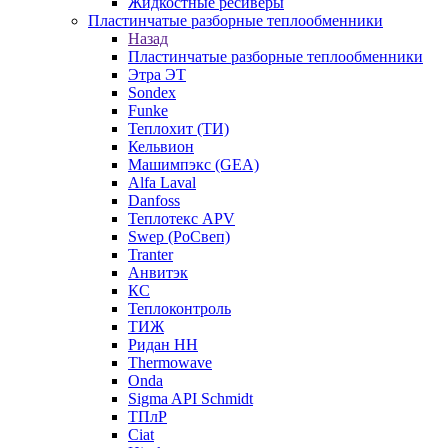
Жидкостные ресиверы
Пластинчатые разборные теплообменники
Назад
Пластинчатые разборные теплообменники
Этра ЭТ
Sondex
Funke
Теплохит (ТИ)
Кельвион
Машимпэкс (GEA)
Alfa Laval
Danfoss
Теплотекс APV
Swep (РоСвеп)
Tranter
Анвитэк
КС
Теплоконтроль
ТИЖ
Ридан НН
Thermowave
Onda
Sigma API Schmidt
ТПлР
Ciat