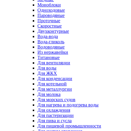
Моноблоки
Одноходовые
Пароводяные
Проточные
Скоростные
Двухконтурные
Вода-вода
Вода-гликоль
Водоводяные
Из нержавейки
Титановые
Для вентиляции
Для воды
Для ЖКХ
Для конденсации
Для котельной
Для металлургии
Для молока
Для морских судов
Для нагрева и подогрева воды
Для охлаждения
Для пастеризации
Для пива и сусла
Для пищевой промышленности