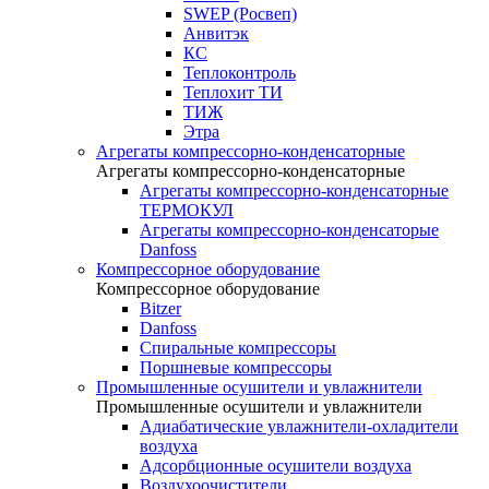
SWEP (Росвеп)
Анвитэк
КС
Теплоконтроль
Теплохит ТИ
ТИЖ
Этра
Агрегаты компрессорно-конденсаторные
Агрегаты компрессорно-конденсаторные
Агрегаты компрессорно-конденсаторные
ТЕРМОКУЛ
Агрегаты компрессорно-конденсаторые
Danfoss
Компрессорное оборудование
Компрессорное оборудование
Bitzer
Danfoss
Спиральные компрессоры
Поршневые компрессоры
Промышленные осушители и увлажнители
Промышленные осушители и увлажнители
Адиабатические увлажнители-охладители
воздуха
Адсорбционные осушители воздуха
Воздухоочистители