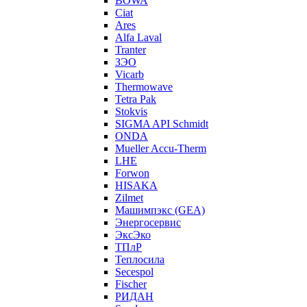
BOWA
Ciat
Ares
Alfa Laval
Tranter
ЗЭО
Vicarb
Thermowave
Tetra Pak
Stokvis
SIGMA API Schmidt
ONDA
Mueller Accu-Therm
LHE
Forwon
HISAKA
Zilmet
Машимпэкс (GEA)
Энергосервис
ЭксЭко
ТПлР
Теплосила
Secespol
Fischer
РИДАН