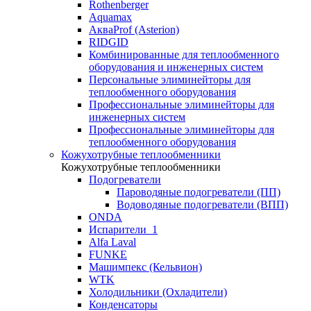
Rothenberger
Aquamax
АкваProf (Asterion)
RIDGID
Комбинированные для теплообменного
оборудования и инженерных систем
Персональные элиминейторы для
теплообменного оборудования
Профессиональные элиминейторы для
инженерных систем
Профессиональные элиминейторы для
теплообменного оборудования
Кожухотрубные теплообменники
Кожухотрубные теплообменники
Подогреватели
Пароводяные подогреватели (ПП)
Водоводяные подогреватели (ВПП)
ONDA
Испарители_1
Alfa Laval
FUNKE
Машимпекс (Кельвион)
WTK
Холодильники (Охладители)
Конденсаторы