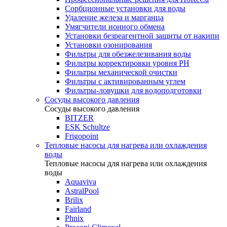
Сорбционные установки для воды
Удаление железа и марганца
Умягчители ионного обмена
Установки безреагентной защиты от накипи
Установки озонирования
Фильтры для обезжелезивания воды
Фильтры корректировки уровня PH
Фильтры механической очистки
Фильтры с активированным углем
Фильтры-ловушки для водоподготовки
Сосуды высокого давления
Сосуды высокого давления
BITZER
ESK Schultze
Frigopoint
Тепловые насосы для нагрева или охлаждения
воды
Тепловые насосы для нагрева или охлаждения
воды
Aquaviva
AstralPool
Brilix
Fairland
Phnix