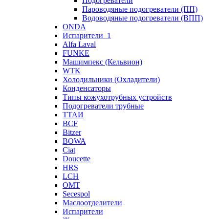
Подогреватели
Пароводяные подогреватели (ПП)
Водоводяные подогреватели (ВПП)
ONDA
Испарители_1
Alfa Laval
FUNKE
Машимпекс (Кельвион)
WTK
Холодильники (Охладители)
Конденсаторы
Типы кожухотрубных устройств
Подогреватели трубные
ТТАИ
BCF
Bitzer
BOWA
Ciat
Doucette
HRS
LCH
OMT
Secespol
Маслоотделители
Испарители