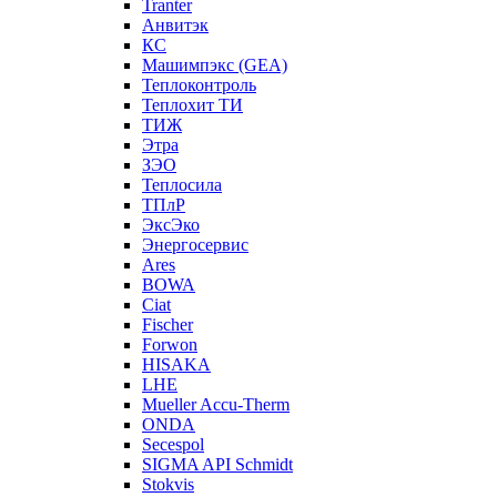
Tranter
Анвитэк
КС
Машимпэкс (GEA)
Теплоконтроль
Теплохит ТИ
ТИЖ
Этра
ЗЭО
Теплосила
ТПлР
ЭксЭко
Энергосервис
Ares
BOWA
Ciat
Fischer
Forwon
HISAKA
LHE
Mueller Accu-Therm
ONDA
Secespol
SIGMA API Schmidt
Stokvis