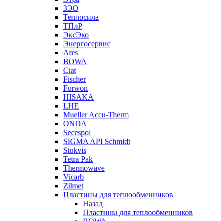
ЗЭО
Теплосила
ТПлР
ЭксЭко
Энергосервис
Ares
BOWA
Ciat
Fischer
Forwon
HISAKA
LHE
Mueller Accu-Therm
ONDA
Secespol
SIGMA API Schmidt
Stokvis
Tetra Pak
Thermowave
Vicarb
Zilmet
Пластины для теплообменников
Назад
Пластины для теплообменников