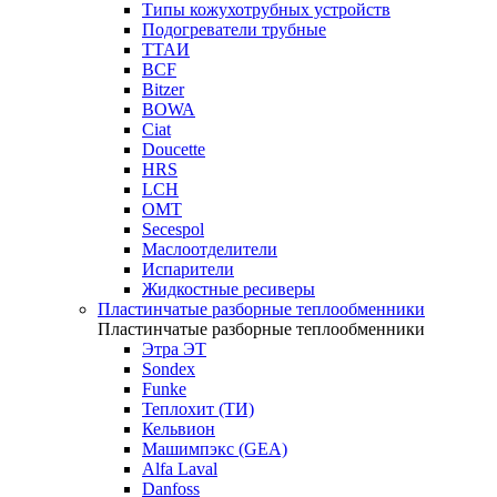
Типы кожухотрубных устройств
Подогреватели трубные
ТТАИ
BCF
Bitzer
BOWA
Ciat
Doucette
HRS
LCH
OMT
Secespol
Маслоотделители
Испарители
Жидкостные ресиверы
Пластинчатые разборные теплообменники
Пластинчатые разборные теплообменники
Этра ЭТ
Sondex
Funke
Теплохит (ТИ)
Кельвион
Машимпэкс (GEA)
Alfa Laval
Danfoss