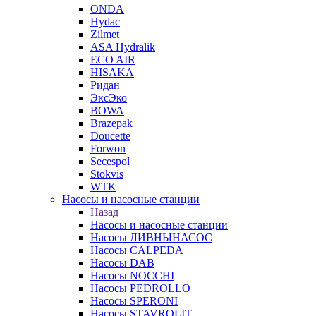
ONDA
Hydac
Zilmet
ASA Hydralik
ECO AIR
HISAKA
Ридан
ЭксЭко
BOWA
Brazepak
Doucette
Forwon
Secespol
Stokvis
WTK
Насосы и насосные станции
Назад
Насосы и насосные станции
Насосы ЛИВНЫНАСОС
Насосы CALPEDA
Насосы DAB
Насосы NOCCHI
Насосы PEDROLLO
Насосы SPERONI
Насосы STAVROLIT