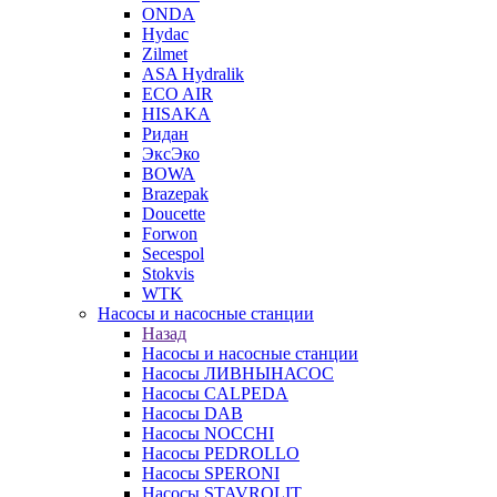
ONDA
Hydac
Zilmet
ASA Hydralik
ECO AIR
HISAKA
Ридан
ЭксЭко
BOWA
Brazepak
Doucette
Forwon
Secespol
Stokvis
WTK
Насосы и насосные станции
Назад
Насосы и насосные станции
Насосы ЛИВНЫНАСОС
Насосы CALPEDA
Насосы DAB
Насосы NOCCHI
Насосы PEDROLLO
Насосы SPERONI
Насосы STAVROLIT