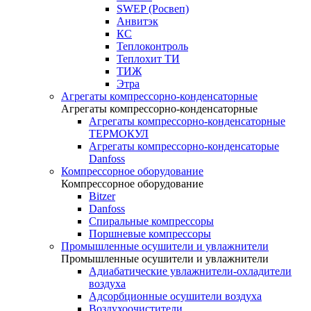
SWEP (Росвеп)
Анвитэк
КС
Теплоконтроль
Теплохит ТИ
ТИЖ
Этра
Агрегаты компрессорно-конденсаторные
Агрегаты компрессорно-конденсаторные
Агрегаты компрессорно-конденсаторные
ТЕРМОКУЛ
Агрегаты компрессорно-конденсаторые
Danfoss
Компрессорное оборудование
Компрессорное оборудование
Bitzer
Danfoss
Спиральные компрессоры
Поршневые компрессоры
Промышленные осушители и увлажнители
Промышленные осушители и увлажнители
Адиабатические увлажнители-охладители
воздуха
Адсорбционные осушители воздуха
Воздухоочистители