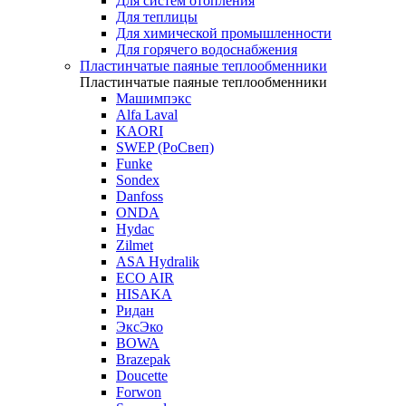
Для систем отопления
Для теплицы
Для химической промышленности
Для горячего водоснабжения
Пластинчатые паяные теплообменники
Пластинчатые паяные теплообменники
Машимпэкс
Alfa Laval
KAORI
SWEP (РоСвеп)
Funke
Sondex
Danfoss
ONDA
Hydac
Zilmet
ASA Hydralik
ECO AIR
HISAKA
Ридан
ЭксЭко
BOWA
Brazepak
Doucette
Forwon