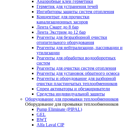
Анаэробные клеи герметики
Герметик для устранения течей
Ингибиторы защиты систем отопления
Концентрат для прочистки
канализационных засоров
Лента Смарт до 8 бар
Лента Экстрим до 12 бар
Реагенты для безразборной очистки
отопительного оборудования
Реагенты для нейтрализации, пассивации и
утилизации
Реагенты для обработки водооборотных
систем
Реагенты для очистки систем отопления
Реагенты для установок обратного осмоса
Реагенты и оборудование для разборной
очистки пластинчатых теплообменников
Спреи активаторы и обезжириватели
Средства индивидуальной защиты
Оборудование для промывки теплообменников
Оборудование для промывки теплообменников
Pump Eliminate (PIPAL)
GEL
BWT
Alfa Laval CIP