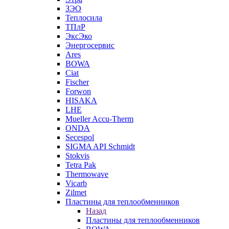
ЗЭО
Теплосила
ТПлР
ЭксЭко
Энергосервис
Ares
BOWA
Ciat
Fischer
Forwon
HISAKA
LHE
Mueller Accu-Therm
ONDA
Secespol
SIGMA API Schmidt
Stokvis
Tetra Pak
Thermowave
Vicarb
Zilmet
Пластины для теплообменников
Назад
Пластины для теплообменников