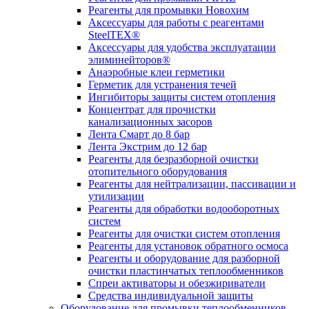
Реагенты для промывки Новохим
Аксессуары для работы с реагентами
SteelTEX®
Аксессуары для удобства эксплуатации
элиминейторов®
Анаэробные клеи герметики
Герметик для устранения течей
Ингибиторы защиты систем отопления
Концентрат для прочистки
канализационных засоров
Лента Смарт до 8 бар
Лента Экстрим до 12 бар
Реагенты для безразборной очистки
отопительного оборудования
Реагенты для нейтрализации, пассивации и
утилизации
Реагенты для обработки водооборотных
систем
Реагенты для очистки систем отопления
Реагенты для установок обратного осмоса
Реагенты и оборудование для разборной
очистки пластинчатых теплообменников
Спреи активаторы и обезжириватели
Средства индивидуальной защиты
Оборудование для промывки теплообменников