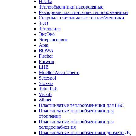
Hisaka
Теплообменники пароводяные
Разборные пластинчатые теплообменники
Сварные пластинчатые теплообменники
ЗЭО
Теплосила
ЭксЭко
Энергосервис
Ares
BOWA
Fischer
Forwon
LHE
Mueller Accu-Therm
Secespol
Stokvis
Tetra Pak
Vicarb
Zilmet
Пластинчатые теплообменники для ГВС
Пластинчатые теплообменники для
отопления
Пластинчатые теплообменники для
холодоснабжения
Пластинчатые теплообменники диаметр Ду