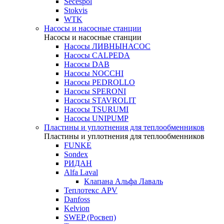
Secespol
Stokvis
WTK
Насосы и насосные станции
Насосы и насосные станции
Насосы ЛИВНЫНАСОС
Насосы CALPEDA
Насосы DAB
Насосы NOCCHI
Насосы PEDROLLO
Насосы SPERONI
Насосы STAVROLIT
Насосы TSURUMI
Насосы UNIPUMP
Пластины и уплотнения для теплообменников
Пластины и уплотнения для теплообменников
FUNKE
Sondex
РИДАН
Alfa Laval
Клапана Альфа Лаваль
Теплотекс APV
Danfoss
Kelvion
SWEP (Росвеп)