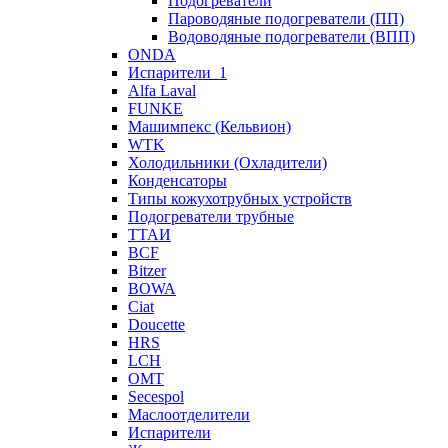
Подогреватели
Пароводяные подогреватели (ПП)
Водоводяные подогреватели (ВПП)
ONDA
Испарители_1
Alfa Laval
FUNKE
Машимпекс (Кельвион)
WTK
Холодильники (Охладители)
Конденсаторы
Типы кожухотрубных устройств
Подогреватели трубные
ТТАИ
BCF
Bitzer
BOWA
Ciat
Doucette
HRS
LCH
OMT
Secespol
Маслоотделители
Испарители