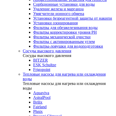
Сорбционные установки для воды
Удаление железа и марганца
Умягчители ионного обмена
Установки безреагентной защиты от накипи
Установки озонирования
Фильтры для обезжелезивания воды
Фильтры корректировки уровня PH
Фильтры механической очистки
Фильтры с активированным углем
Фильтры-ловушки для водоподготовки
Сосуды высокого давления
Сосуды высокого давления
BITZER
ESK Schultze
Frigopoint
Тепловые насосы для нагрева или охлаждения
воды
Тепловые насосы для нагрева или охлаждения
воды
Aquaviva
AstralPool
Brilix
Fairland
Phnix