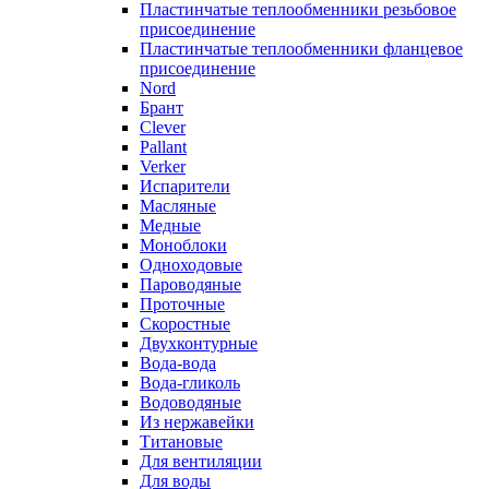
Пластинчатые теплообменники резьбовое
присоединение
Пластинчатые теплообменники фланцевое
присоединение
Nord
Брант
Clever
Pallant
Verker
Испарители
Масляные
Медные
Моноблоки
Одноходовые
Пароводяные
Проточные
Скоростные
Двухконтурные
Вода-вода
Вода-гликоль
Водоводяные
Из нержавейки
Титановые
Для вентиляции
Для воды