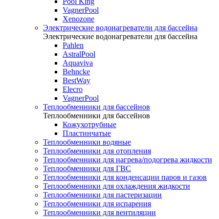
Pool King
VagnerPool
Xenozone
Электрические водонагреватели для бассейна
Электрические водонагреватели для бассейна
Pahlen
AstralPool
Aquaviva
Behncke
BestWay
Elecro
VagnerPool
Теплообменники для бассейнов
Теплообменники для бассейнов
Кожухотрубные
Пластинчатые
Теплообменники водяные
Теплообменники для отопления
Теплообменники для нагрева/подогрева жидкости
Теплообменники для ГВС
Теплообменники для конденсации паров и газов
Теплообменники для охлаждения жидкости
Теплообменники для пастеризации
Теплообменники для испарения
Теплообменники для вентиляции