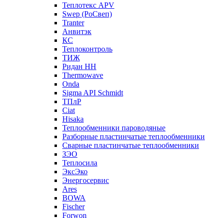
Теплотекс APV
Swep (РоСвеп)
Tranter
Анвитэк
КС
Теплоконтроль
ТИЖ
Ридан НН
Thermowave
Onda
Sigma API Schmidt
ТПлР
Ciat
Hisaka
Теплообменники пароводяные
Разборные пластинчатые теплообменники
Сварные пластинчатые теплообменники
ЗЭО
Теплосила
ЭксЭко
Энергосервис
Ares
BOWA
Fischer
Forwon