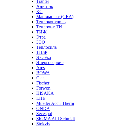
Tranter
Анвитэк
КС
Машимпэкс (GEA)
Теплоконтроль
Теплохит ТИ
ТИЖ
Этра
ЗЭО
Теплосила
ТПлР
ЭксЭко
Энергосервис
Ares
BOWA
Ciat
Fischer
Forwon
HISAKA
LHE
Mueller Accu-Therm
ONDA
Secespol
SIGMA API Schmidt
Stokvis