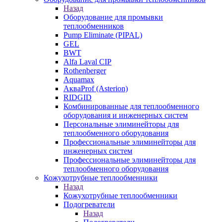
Назад
Оборудование для промывки
теплообменников
Pump Eliminate (PIPAL)
GEL
BWT
Alfa Laval CIP
Rothenberger
Aquamax
АкваProf (Asterion)
RIDGID
Комбинированные для теплообменного
оборудования и инженерных систем
Персональные элиминейторы для
теплообменного оборудования
Профессиональные элиминейторы для
инженерных систем
Профессиональные элиминейторы для
теплообменного оборудования
Кожухотрубные теплообменники
Назад
Кожухотрубные теплообменники
Подогреватели
Назад