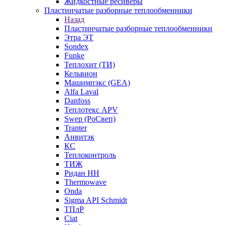
Жидкостные ресиверы
Пластинчатые разборные теплообменники
Назад
Пластинчатые разборные теплообменники
Этра ЭТ
Sondex
Funke
Теплохит (ТИ)
Кельвион
Машимпэкс (GEA)
Alfa Laval
Danfoss
Теплотекс APV
Swep (РоСвеп)
Tranter
Анвитэк
КС
Теплоконтроль
ТИЖ
Ридан НН
Thermowave
Onda
Sigma API Schmidt
ТПлР
Ciat