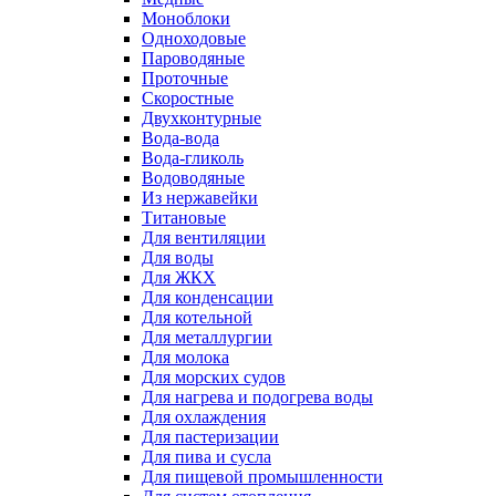
Моноблоки
Одноходовые
Пароводяные
Проточные
Скоростные
Двухконтурные
Вода-вода
Вода-гликоль
Водоводяные
Из нержавейки
Титановые
Для вентиляции
Для воды
Для ЖКХ
Для конденсации
Для котельной
Для металлургии
Для молока
Для морских судов
Для нагрева и подогрева воды
Для охлаждения
Для пастеризации
Для пива и сусла
Для пищевой промышленности