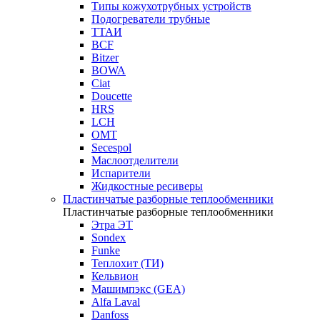
Типы кожухотрубных устройств
Подогреватели трубные
ТТАИ
BCF
Bitzer
BOWA
Ciat
Doucette
HRS
LCH
OMT
Secespol
Маслоотделители
Испарители
Жидкостные ресиверы
Пластинчатые разборные теплообменники
Пластинчатые разборные теплообменники
Этра ЭТ
Sondex
Funke
Теплохит (ТИ)
Кельвион
Машимпэкс (GEA)
Alfa Laval
Danfoss