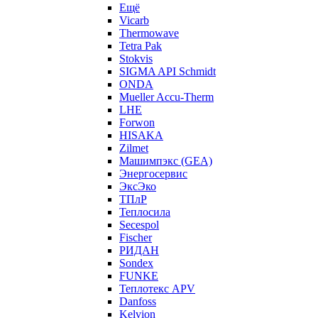
Ещё
Vicarb
Thermowave
Tetra Pak
Stokvis
SIGMA API Schmidt
ONDA
Mueller Accu-Therm
LHE
Forwon
HISAKA
Zilmet
Машимпэкс (GEA)
Энергосервис
ЭксЭко
ТПлР
Теплосила
Secespol
Fischer
РИДАН
Sondex
FUNKE
Теплотекс APV
Danfoss
Kelvion