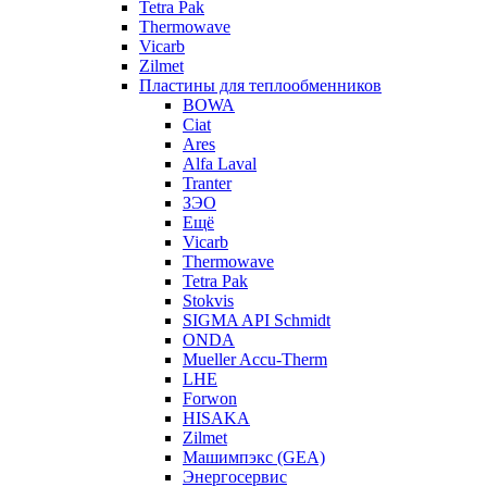
Tetra Pak
Thermowave
Vicarb
Zilmet
Пластины для теплообменников
BOWA
Ciat
Ares
Alfa Laval
Tranter
ЗЭО
Ещё
Vicarb
Thermowave
Tetra Pak
Stokvis
SIGMA API Schmidt
ONDA
Mueller Accu-Therm
LHE
Forwon
HISAKA
Zilmet
Машимпэкс (GEA)
Энергосервис