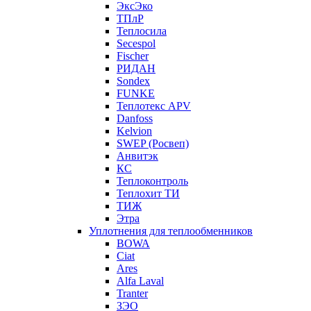
ЭксЭко
ТПлР
Теплосила
Secespol
Fischer
РИДАН
Sondex
FUNKE
Теплотекс APV
Danfoss
Kelvion
SWEP (Росвеп)
Анвитэк
КС
Теплоконтроль
Теплохит ТИ
ТИЖ
Этра
Уплотнения для теплообменников
BOWA
Ciat
Ares
Alfa Laval
Tranter
ЗЭО