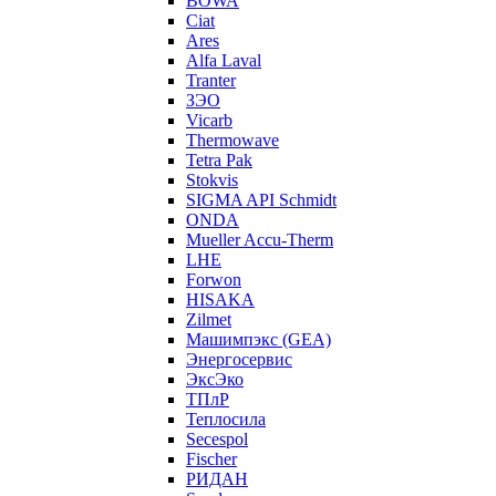
BOWA
Ciat
Ares
Alfa Laval
Tranter
ЗЭО
Vicarb
Thermowave
Tetra Pak
Stokvis
SIGMA API Schmidt
ONDA
Mueller Accu-Therm
LHE
Forwon
HISAKA
Zilmet
Машимпэкс (GEA)
Энергосервис
ЭксЭко
ТПлР
Теплосила
Secespol
Fischer
РИДАН