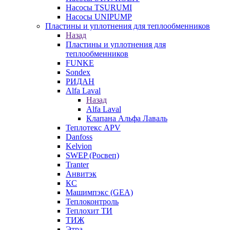
Насосы TSURUMI
Насосы UNIPUMP
Пластины и уплотнения для теплообменников
Назад
Пластины и уплотнения для
теплообменников
FUNKE
Sondex
РИДАН
Alfa Laval
Назад
Alfa Laval
Клапана Альфа Лаваль
Теплотекс APV
Danfoss
Kelvion
SWEP (Росвеп)
Tranter
Анвитэк
КС
Машимпэкс (GEA)
Теплоконтроль
Теплохит ТИ
ТИЖ
Этра