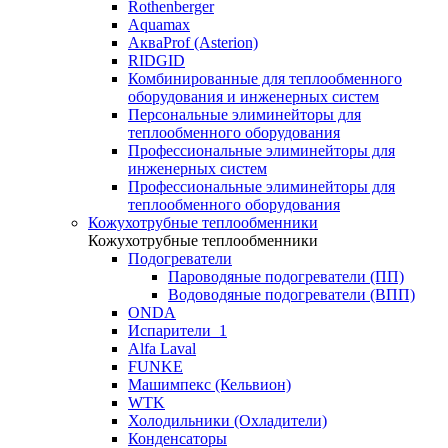
Rothenberger
Aquamax
АкваProf (Asterion)
RIDGID
Комбинированные для теплообменного
оборудования и инженерных систем
Персональные элиминейторы для
теплообменного оборудования
Профессиональные элиминейторы для
инженерных систем
Профессиональные элиминейторы для
теплообменного оборудования
Кожухотрубные теплообменники
Кожухотрубные теплообменники
Подогреватели
Пароводяные подогреватели (ПП)
Водоводяные подогреватели (ВПП)
ONDA
Испарители_1
Alfa Laval
FUNKE
Машимпекс (Кельвион)
WTK
Холодильники (Охладители)
Конденсаторы