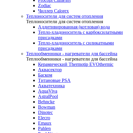
Procopi Climexel
Zodiac
Чиллер Calorex
Теплоносители для систем отопления
Теплоносители для систем отопления
Аддитивированная (котловая) вода
Тепло-хладоноситель с карбоксилатными
присадками
Тепло-хладоноситель с силикатными
присадками
Теплообменники - нагреватели для бассейна
Теплообменники - нагреватели для бассейна
Керамический Thermotip EVOthermic
Аквасектор
Баском
Титановые PSA
Акватехника
AquaViva
AstralPool
Behncke
Bowman
Dinotec
Elecro
Emaux
Pahlen