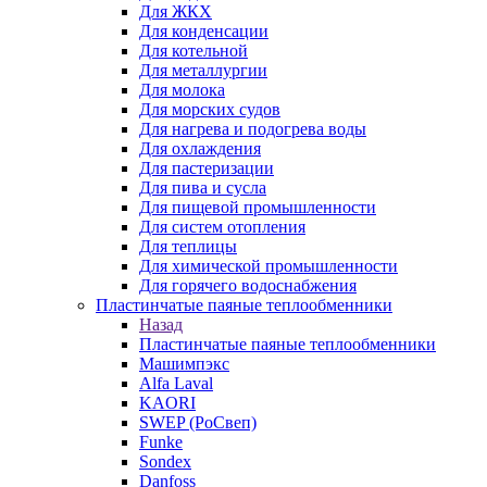
Для ЖКХ
Для конденсации
Для котельной
Для металлургии
Для молока
Для морских судов
Для нагрева и подогрева воды
Для охлаждения
Для пастеризации
Для пива и сусла
Для пищевой промышленности
Для систем отопления
Для теплицы
Для химической промышленности
Для горячего водоснабжения
Пластинчатые паяные теплообменники
Назад
Пластинчатые паяные теплообменники
Машимпэкс
Alfa Laval
KAORI
SWEP (РоСвеп)
Funke
Sondex
Danfoss