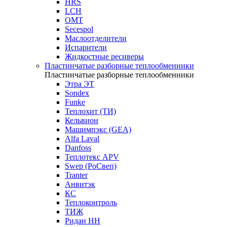
HRS
LCH
OMT
Secespol
Маслоотделители
Испарители
Жидкостные ресиверы
Пластинчатые разборные теплообменники
Пластинчатые разборные теплообменники
Этра ЭТ
Sondex
Funke
Теплохит (ТИ)
Кельвион
Машимпэкс (GEA)
Alfa Laval
Danfoss
Теплотекс APV
Swep (РоСвеп)
Tranter
Анвитэк
КС
Теплоконтроль
ТИЖ
Ридан НН