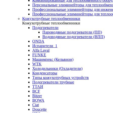
Комбинированные для теплообменного обору
Персональные элиминейторы для теплообмен
Профессиональные элиминейторы для инжен
Профессиональные элиминейторы для теплоо
Кожухотрубные теплообменники
Кожухотрубные теплообменники
Подогреватели
Пароводяные подогреватели (ПП)
Водоводяные подогреватели (ВПП)
ONDA
Испарители_1
Alfa Laval
FUNKE
Машимпекс (Кельвион)
WTK
Холодильники (Охладители)
Конденсаторы
Типы кожухотрубных устройств
Подогреватели трубные
ТТАИ
BCF
Bitzer
BOWA
Ciat
Doucette