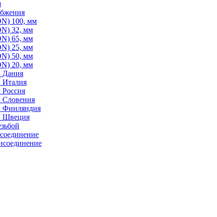
я
абжения
N) 100, мм
N) 32, мм
N) 65, мм
N) 25, мм
N) 50, мм
N) 20, мм
: Дания
: Италия
 Россия
: Словения
: Финляндия
: Швеция
езьбой
исоединение
исоединение