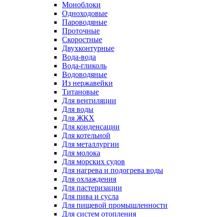
Моноблоки
Одноходовые
Пароводяные
Проточные
Скоростные
Двухконтурные
Вода-вода
Вода-гликоль
Водоводяные
Из нержавейки
Титановые
Для вентиляции
Для воды
Для ЖКХ
Для конденсации
Для котельной
Для металлургии
Для молока
Для морских судов
Для нагрева и подогрева воды
Для охлаждения
Для пастеризации
Для пива и сусла
Для пищевой промышленности
Для систем отопления