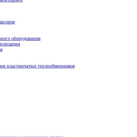
засоров
ьного оборудования
тилизации
ем
стки пластинчатых теплообменников