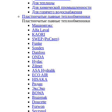
Для теплицы
Для химической промышленности
Для горячего водоснабжения
Пластинчатые паяные теплообменники
Пластинчатые паяные теплообменники
Машимпэкс
Alfa Laval
KAORI
SWEP (РоСвеп)
Funke
Sondex
Danfoss
ONDA
Hydac
Zilmet
ASA Hydralik
ECO AIR
HISAKA
Ридан
ЭксЭко
BOWA
Brazepak
Doucette
Forwon
Secespol