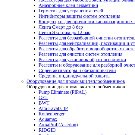
Анаэробные клеи герметики
Герметик для устранения течей
Ингибиторы защиты систем отопления
Концентрат для прочистки канализационных 
Лента Смарт до 8 бар
Лента Экстрим до 12 бар
Реагенты для безразборной очистки отопител
Реагенты для нейтрализации, пассивации и у
Реагенты для обработки водооборотных сист
Реагенты для очистки систем отопления
Реагенты для установок обратного осмоса
Реагенты и оборудование для разборной очи
Спреи активаторы и обезжириватели
Средства индивидуальной защиты
Оборудование для промывки теплообменников
Оборудование для промывки теплообменников
Pump Eliminate (PIPAL)
GEL
BWT
Alfa Laval CIP
Rothenberger
Aquamax
АкваProf (Asterion)
RIDGID