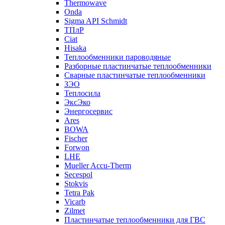
Thermowave
Onda
Sigma API Schmidt
ТПлР
Ciat
Hisaka
Теплообменники пароводяные
Разборные пластинчатые теплообменники
Сварные пластинчатые теплообменники
ЗЭО
Теплосила
ЭксЭко
Энергосервис
Ares
BOWA
Fischer
Forwon
LHE
Mueller Accu-Therm
Secespol
Stokvis
Tetra Pak
Vicarb
Zilmet
Пластинчатые теплообменники для ГВС