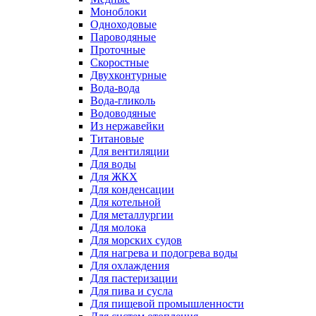
Моноблоки
Одноходовые
Пароводяные
Проточные
Скоростные
Двухконтурные
Вода-вода
Вода-гликоль
Водоводяные
Из нержавейки
Титановые
Для вентиляции
Для воды
Для ЖКХ
Для конденсации
Для котельной
Для металлургии
Для молока
Для морских судов
Для нагрева и подогрева воды
Для охлаждения
Для пастеризации
Для пива и сусла
Для пищевой промышленности