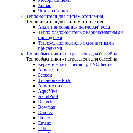
Procopi Climexel
Zodiac
Чиллер Calorex
Теплоносители для систем отопления
Теплоносители для систем отопления
Аддитивированная (котловая) вода
Тепло-хладоноситель с карбоксилатными
присадками
Тепло-хладоноситель с силикатными
присадками
Теплообменники - нагреватели для бассейна
Теплообменники - нагреватели для бассейна
Керамический Thermotip EVOthermic
Аквасектор
Баском
Титановые PSA
Акватехника
AquaViva
AstralPool
Behncke
Bowman
Dinotec
Elecro
Emaux
Pahlen