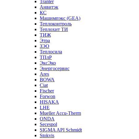
Tranter
Анвитэк
КС
Машимпэкс (GEA)
Теплоконтроль
Теплохит ТИ
ТИЖ
Этра
ЗЭО
Теплосила
ТПлР
ЭксЭко
Энергосервис
Ares
BOWA
Ciat
Fischer
Forwon
HISAKA
LHE
Mueller Accu-Therm
ONDA
Secespol
SIGMA API Schmidt
Stokvis