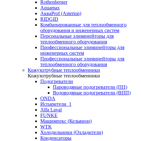
Rothenberger
Aquamax
АкваProf (Asterion)
RIDGID
Комбинированные для теплообменного
оборудования и инженерных систем
Персональные элиминейторы для
теплообменного оборудования
Профессиональные элиминейторы для
инженерных систем
Профессиональные элиминейторы для
теплообменного оборудования
Кожухотрубные теплообменники
Кожухотрубные теплообменники
Подогреватели
Пароводяные подогреватели (ПП)
Водоводяные подогреватели (ВПП)
ONDA
Испарители_1
Alfa Laval
FUNKE
Машимпекс (Кельвион)
WTK
Холодильники (Охладители)
Конденсаторы