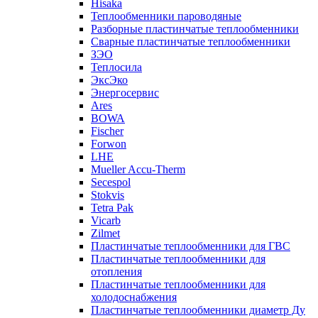
Hisaka
Теплообменники пароводяные
Разборные пластинчатые теплообменники
Сварные пластинчатые теплообменники
ЗЭО
Теплосила
ЭксЭко
Энергосервис
Ares
BOWA
Fischer
Forwon
LHE
Mueller Accu-Therm
Secespol
Stokvis
Tetra Pak
Vicarb
Zilmet
Пластинчатые теплообменники для ГВС
Пластинчатые теплообменники для
отопления
Пластинчатые теплообменники для
холодоснабжения
Пластинчатые теплообменники диаметр Ду