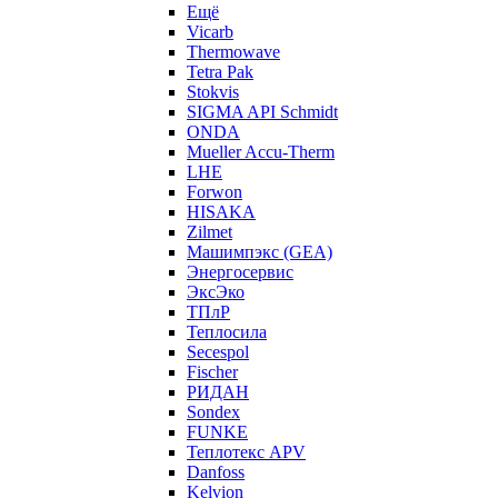
Ещё
Vicarb
Thermowave
Tetra Pak
Stokvis
SIGMA API Schmidt
ONDA
Mueller Accu-Therm
LHE
Forwon
HISAKA
Zilmet
Машимпэкс (GEA)
Энергосервис
ЭксЭко
ТПлР
Теплосила
Secespol
Fischer
РИДАН
Sondex
FUNKE
Теплотекс APV
Danfoss
Kelvion