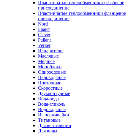
Пластинчатые теплообменники резьбовое
присоединение
Пластинчатые теплообменники фланцевое
присоединение
Nord
Брант
Clever
Pallant
Verker
Испарители
Масляные
Медные
Моноблоки
Одноходовые
Пароводяные
Проточные
Скоростные
Двухконтурные
Вода-вода
Вода-гликоль
Водоводяные
Из нержавейки
Титановые
Для вентиляции
Для воды