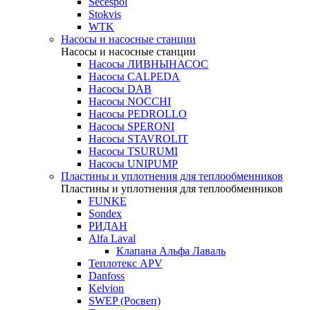
Secespol
Stokvis
WTK
Насосы и насосные станции
Насосы и насосные станции
Насосы ЛИВНЫНАСОС
Насосы CALPEDA
Насосы DAB
Насосы NOCCHI
Насосы PEDROLLO
Насосы SPERONI
Насосы STAVROLIT
Насосы TSURUMI
Насосы UNIPUMP
Пластины и уплотнения для теплообменников
Пластины и уплотнения для теплообменников
FUNKE
Sondex
РИДАН
Alfa Laval
Клапана Альфа Лаваль
Теплотекс APV
Danfoss
Kelvion
SWEP (Росвеп)