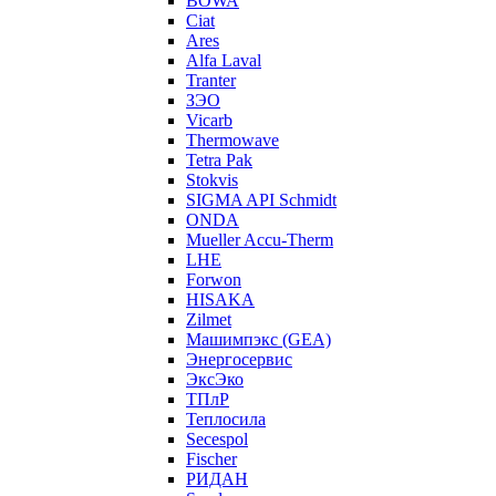
BOWA
Ciat
Ares
Alfa Laval
Tranter
ЗЭО
Vicarb
Thermowave
Tetra Pak
Stokvis
SIGMA API Schmidt
ONDA
Mueller Accu-Therm
LHE
Forwon
HISAKA
Zilmet
Машимпэкс (GEA)
Энергосервис
ЭксЭко
ТПлР
Теплосила
Secespol
Fischer
РИДАН