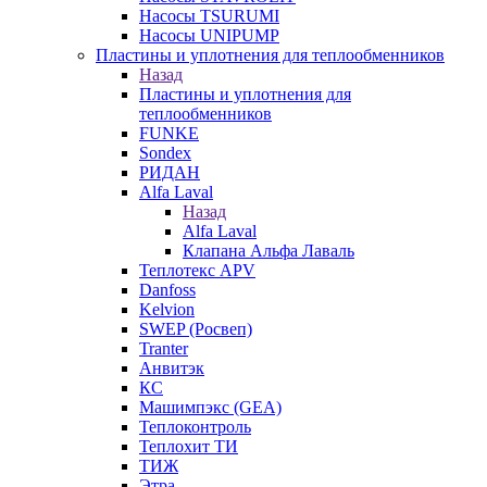
Насосы TSURUMI
Насосы UNIPUMP
Пластины и уплотнения для теплообменников
Назад
Пластины и уплотнения для
теплообменников
FUNKE
Sondex
РИДАН
Alfa Laval
Назад
Alfa Laval
Клапана Альфа Лаваль
Теплотекс APV
Danfoss
Kelvion
SWEP (Росвеп)
Tranter
Анвитэк
КС
Машимпэкс (GEA)
Теплоконтроль
Теплохит ТИ
ТИЖ
Этра