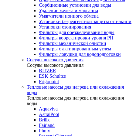
Сорбционные установки для воды
Удаление железа и марганца
Умягчители ионного обмена
Установки безреагентной защиты от накипи
Установки озонирования
Фильтры для обезжелезивания воды
Фильтры корректировки уровня PH
Фильтры механической очистки
Фильтры с активированным углем
Фильтры-ловушки для водоподготовки
Сосуды высокого давления
Сосуды высокого давления
BITZER
ESK Schultze
Frigopoint
Тепловые насосы для нагрева или охлаждения
воды
Тепловые насосы для нагрева или охлаждения
воды
Aquaviva
AstralPool
Brilix
Fairland
Phnix