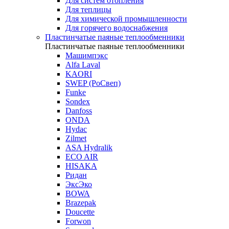
Для систем отопления
Для теплицы
Для химической промышленности
Для горячего водоснабжения
Пластинчатые паяные теплообменники
Пластинчатые паяные теплообменники
Машимпэкс
Alfa Laval
KAORI
SWEP (РоСвеп)
Funke
Sondex
Danfoss
ONDA
Hydac
Zilmet
ASA Hydralik
ECO AIR
HISAKA
Ридан
ЭксЭко
BOWA
Brazepak
Doucette
Forwon