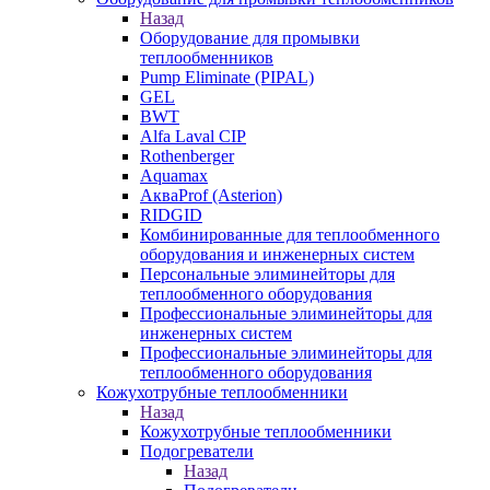
Назад
Оборудование для промывки
теплообменников
Pump Eliminate (PIPAL)
GEL
BWT
Alfa Laval CIP
Rothenberger
Aquamax
АкваProf (Asterion)
RIDGID
Комбинированные для теплообменного
оборудования и инженерных систем
Персональные элиминейторы для
теплообменного оборудования
Профессиональные элиминейторы для
инженерных систем
Профессиональные элиминейторы для
теплообменного оборудования
Кожухотрубные теплообменники
Назад
Кожухотрубные теплообменники
Подогреватели
Назад