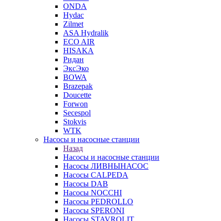
ONDA
Hydac
Zilmet
ASA Hydralik
ECO AIR
HISAKA
Ридан
ЭксЭко
BOWA
Brazepak
Doucette
Forwon
Secespol
Stokvis
WTK
Насосы и насосные станции
Назад
Насосы и насосные станции
Насосы ЛИВНЫНАСОС
Насосы CALPEDA
Насосы DAB
Насосы NOCCHI
Насосы PEDROLLO
Насосы SPERONI
Насосы STAVROLIT