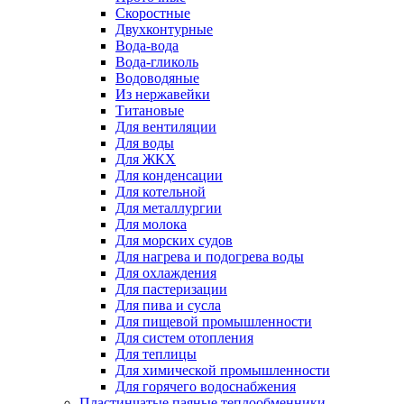
Скоростные
Двухконтурные
Вода-вода
Вода-гликоль
Водоводяные
Из нержавейки
Титановые
Для вентиляции
Для воды
Для ЖКХ
Для конденсации
Для котельной
Для металлургии
Для молока
Для морских судов
Для нагрева и подогрева воды
Для охлаждения
Для пастеризации
Для пива и сусла
Для пищевой промышленности
Для систем отопления
Для теплицы
Для химической промышленности
Для горячего водоснабжения
Пластинчатые паяные теплообменники