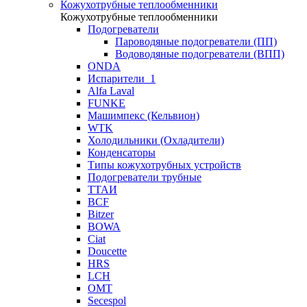
Кожухотрубные теплообменники
Кожухотрубные теплообменники
Подогреватели
Пароводяные подогреватели (ПП)
Водоводяные подогреватели (ВПП)
ONDA
Испарители_1
Alfa Laval
FUNKE
Машимпекс (Кельвион)
WTK
Холодильники (Охладители)
Конденсаторы
Типы кожухотрубных устройств
Подогреватели трубные
ТТАИ
BCF
Bitzer
BOWA
Ciat
Doucette
HRS
LCH
OMT
Secespol