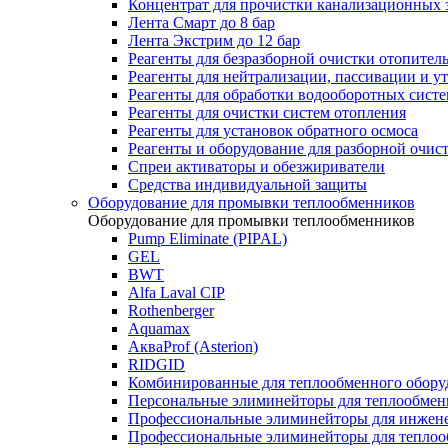
Концентрат для прочистки канализационных 
Лента Смарт до 8 бар
Лента Экстрим до 12 бар
Реагенты для безразборной очистки отопител
Реагенты для нейтрализации, пассивации и у
Реагенты для обработки водооборотных сист
Реагенты для очистки систем отопления
Реагенты для установок обратного осмоса
Реагенты и оборудование для разборной очи
Спреи активаторы и обезжириватели
Средства индивидуальной защиты
Оборудование для промывки теплообменников
Оборудование для промывки теплообменников
Pump Eliminate (PIPAL)
GEL
BWT
Alfa Laval CIP
Rothenberger
Aquamax
АкваProf (Asterion)
RIDGID
Комбинированные для теплообменного обору
Персональные элиминейторы для теплообмен
Профессиональные элиминейторы для инжен
Профессиональные элиминейторы для теплоо