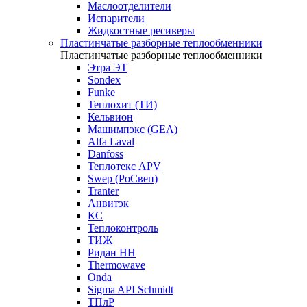
Маслоотделители
Испарители
Жидкостные ресиверы
Пластинчатые разборные теплообменники
Пластинчатые разборные теплообменники
Этра ЭТ
Sondex
Funke
Теплохит (ТИ)
Кельвион
Машимпэкс (GEA)
Alfa Laval
Danfoss
Теплотекс APV
Swep (РоСвеп)
Tranter
Анвитэк
КС
Теплоконтроль
ТИЖ
Ридан НН
Thermowave
Onda
Sigma API Schmidt
ТПлР