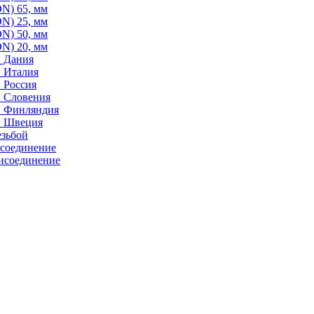
N) 65, мм
N) 25, мм
N) 50, мм
N) 20, мм
: Дания
: Италия
 Россия
: Словения
: Финляндия
: Швеция
езьбой
исоединение
исоединение