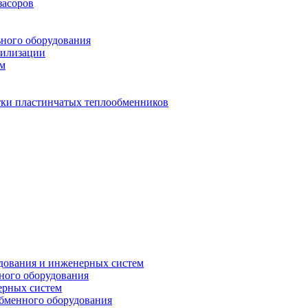
засоров
ьного оборудования
тилизации
ем
стки пластинчатых теплообменников
дования и инженерных систем
ного оборудования
ерных систем
бменного оборудования