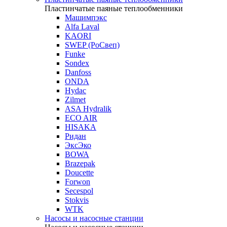
Пластинчатые паяные теплообменники
Машимпэкс
Alfa Laval
KAORI
SWEP (РоСвеп)
Funke
Sondex
Danfoss
ONDA
Hydac
Zilmet
ASA Hydralik
ECO AIR
HISAKA
Ридан
ЭксЭко
BOWA
Brazepak
Doucette
Forwon
Secespol
Stokvis
WTK
Насосы и насосные станции