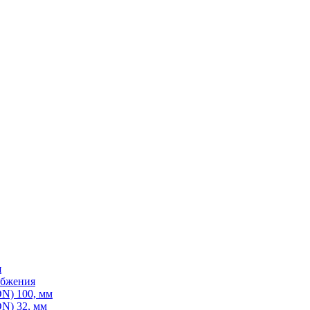
я
абжения
N) 100, мм
N) 32, мм