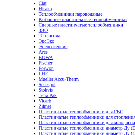
Ciat
Hisaka
Теплообменники пароводяные
Разборные пластинчатые теплообменники
Сварные пластинчатые теплообменники
ЗЭО
Теплосила
ЭксЭко
Энергосервис
Ares
BOWA
Fischer
Forwon
LHE
Mueller Accu-Therm
Secespol
Stokvis
Tetra Pak
Vicarb
Zilmet
Пластинчатые теплообменники для ГВС
Пластинчатые теплообменники для отоплени
Пластинчатые теплообменники для холодосн
Пластинчатые теплообменники диаметр Ду (D
Пластинчатые теплообменники диаметр Ду (D