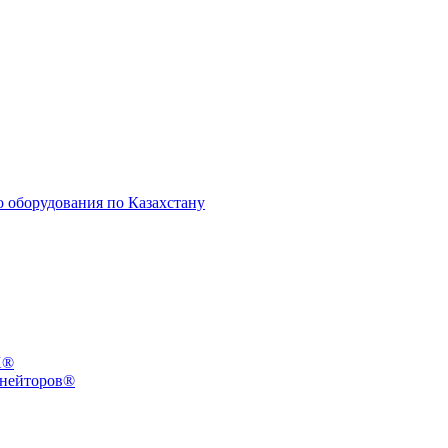
X®
инейторов®