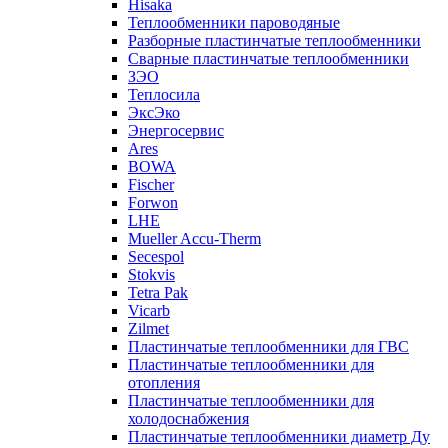
Hisaka
Теплообменники пароводяные
Разборные пластинчатые теплообменники
Сварные пластинчатые теплообменники
ЗЭО
Теплосила
ЭксЭко
Энергосервис
Ares
BOWA
Fischer
Forwon
LHE
Mueller Accu-Therm
Secespol
Stokvis
Tetra Pak
Vicarb
Zilmet
Пластинчатые теплообменники для ГВС
Пластинчатые теплообменники для
отопления
Пластинчатые теплообменники для
холодоснабжения
Пластинчатые теплообменники диаметр Ду