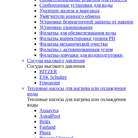
Сорбционные установки для воды
Удаление железа и марганца
Умягчители ионного обмена
Установки безреагентной защиты от накипи
Установки озонирования
Фильтры для обезжелезивания воды
Фильтры корректировки уровня PH
Фильтры механической очистки
Фильтры с активированным углем
Фильтры-ловушки для водоподготовки
Сосуды высокого давления
Сосуды высокого давления
BITZER
ESK Schultze
Frigopoint
Тепловые насосы для нагрева или охлаждения
воды
Тепловые насосы для нагрева или охлаждения
воды
Aquaviva
AstralPool
Brilix
Fairland
Phnix