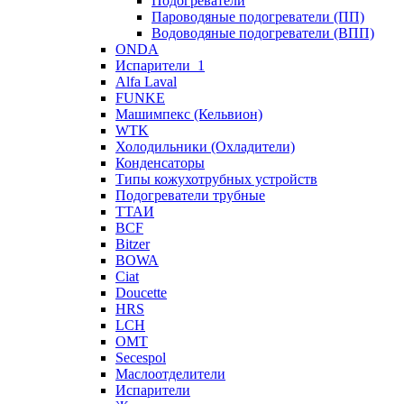
Подогреватели
Пароводяные подогреватели (ПП)
Водоводяные подогреватели (ВПП)
ONDA
Испарители_1
Alfa Laval
FUNKE
Машимпекс (Кельвион)
WTK
Холодильники (Охладители)
Конденсаторы
Типы кожухотрубных устройств
Подогреватели трубные
ТТАИ
BCF
Bitzer
BOWA
Ciat
Doucette
HRS
LCH
OMT
Secespol
Маслоотделители
Испарители