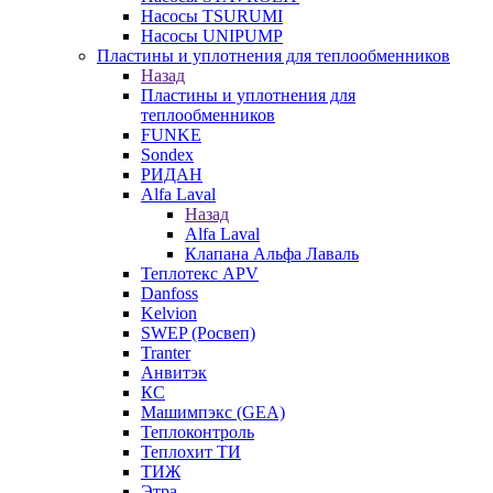
Насосы TSURUMI
Насосы UNIPUMP
Пластины и уплотнения для теплообменников
Назад
Пластины и уплотнения для
теплообменников
FUNKE
Sondex
РИДАН
Alfa Laval
Назад
Alfa Laval
Клапана Альфа Лаваль
Теплотекс APV
Danfoss
Kelvion
SWEP (Росвеп)
Tranter
Анвитэк
КС
Машимпэкс (GEA)
Теплоконтроль
Теплохит ТИ
ТИЖ
Этра