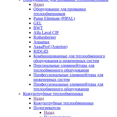
Назад
Оборудование для промывки
теплообменников
Pump Eliminate (PIPAL)
GEL
BWT
Alfa Laval CIP
Rothenberger
Aquamax
АкваProf (Asterion)
RIDGID
Комбинированные для теплообменного
оборудования и инженерных систем
Персональные элиминейторы для
теплообменного оборудования
Профессиональные элиминейторы для
инженерных систем
Профессиональные элиминейторы для
теплообменного оборудования
Кожухотрубные теплообменники
Назад
Кожухотрубные теплообменники
Подогреватели
Назад