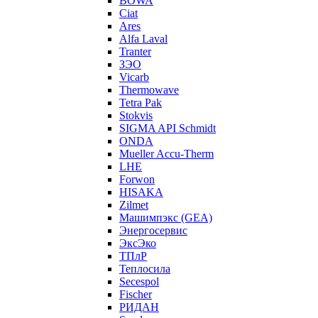
BOWA
Ciat
Ares
Alfa Laval
Tranter
ЗЭО
Vicarb
Thermowave
Tetra Pak
Stokvis
SIGMA API Schmidt
ONDA
Mueller Accu-Therm
LHE
Forwon
HISAKA
Zilmet
Машимпэкс (GEA)
Энергосервис
ЭксЭко
ТПлР
Теплосила
Secespol
Fischer
РИДАН