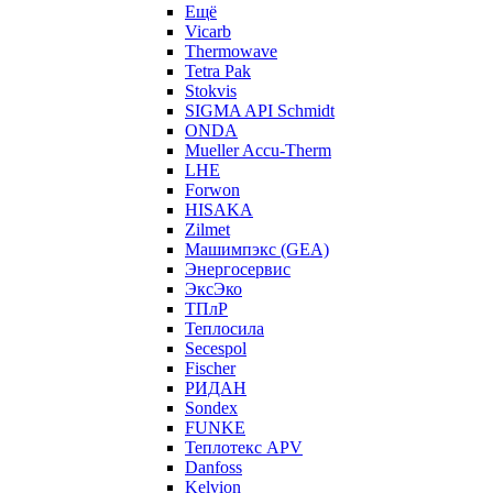
Ещё
Vicarb
Thermowave
Tetra Pak
Stokvis
SIGMA API Schmidt
ONDA
Mueller Accu-Therm
LHE
Forwon
HISAKA
Zilmet
Машимпэкс (GEA)
Энергосервис
ЭксЭко
ТПлР
Теплосила
Secespol
Fischer
РИДАН
Sondex
FUNKE
Теплотекс APV
Danfoss
Kelvion