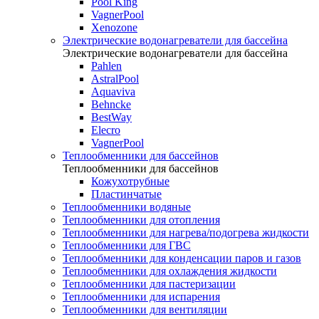
Pool King
VagnerPool
Xenozone
Электрические водонагреватели для бассейна
Электрические водонагреватели для бассейна
Pahlen
AstralPool
Aquaviva
Behncke
BestWay
Elecro
VagnerPool
Теплообменники для бассейнов
Теплообменники для бассейнов
Кожухотрубные
Пластинчатые
Теплообменники водяные
Теплообменники для отопления
Теплообменники для нагрева/подогрева жидкости
Теплообменники для ГВС
Теплообменники для конденсации паров и газов
Теплообменники для охлаждения жидкости
Теплообменники для пастеризации
Теплообменники для испарения
Теплообменники для вентиляции