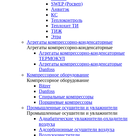
SWEP (Росвеп)
Анвитэк
КС
Теплоконтроль
Теплохит ТИ
ТИЖ
Этра
Агрегаты компрессорно-конденсаторные
Агрегаты компрессорно-конденсаторные
Агрегаты компрессорно-конденсаторные
ТЕРМОКУЛ
Агрегаты компрессорно-конденсаторые
Danfoss
Компрессорное оборудование
Компрессорное оборудование
Bitzer
Danfoss
Спиральные компрессоры
Поршневые компрессоры
Промышленные осушители и увлажнители
Промышленные осушители и увлажнители
Адиабатические увлажнители-охладители
воздуха
Адсорбционные осушители воздуха
Воздухоочистители