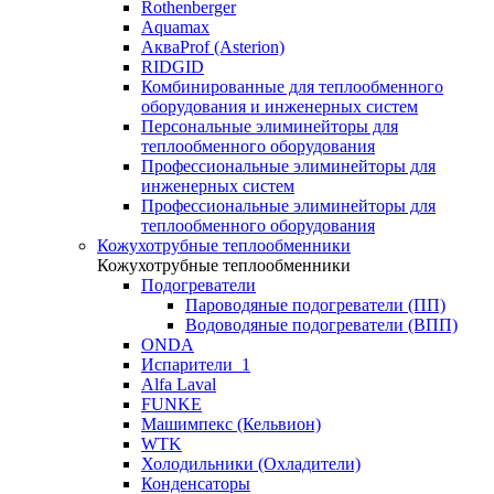
Rothenberger
Aquamax
АкваProf (Asterion)
RIDGID
Комбинированные для теплообменного
оборудования и инженерных систем
Персональные элиминейторы для
теплообменного оборудования
Профессиональные элиминейторы для
инженерных систем
Профессиональные элиминейторы для
теплообменного оборудования
Кожухотрубные теплообменники
Кожухотрубные теплообменники
Подогреватели
Пароводяные подогреватели (ПП)
Водоводяные подогреватели (ВПП)
ONDA
Испарители_1
Alfa Laval
FUNKE
Машимпекс (Кельвион)
WTK
Холодильники (Охладители)
Конденсаторы