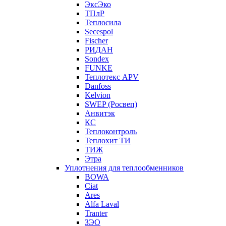
ЭксЭко
ТПлР
Теплосила
Secespol
Fischer
РИДАН
Sondex
FUNKE
Теплотекс APV
Danfoss
Kelvion
SWEP (Росвеп)
Анвитэк
КС
Теплоконтроль
Теплохит ТИ
ТИЖ
Этра
Уплотнения для теплообменников
BOWA
Ciat
Ares
Alfa Laval
Tranter
ЗЭО