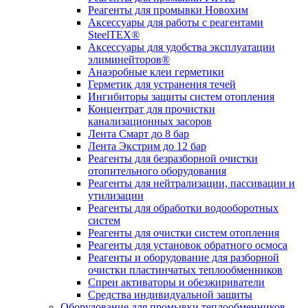
Реагенты для промывки Новохим
Аксессуары для работы с реагентами
SteelTEX®
Аксессуары для удобства эксплуатации
элиминейторов®
Анаэробные клеи герметики
Герметик для устранения течей
Ингибиторы защиты систем отопления
Концентрат для прочистки
канализационных засоров
Лента Смарт до 8 бар
Лента Экстрим до 12 бар
Реагенты для безразборной очистки
отопительного оборудования
Реагенты для нейтрализации, пассивации и
утилизации
Реагенты для обработки водооборотных
систем
Реагенты для очистки систем отопления
Реагенты для установок обратного осмоса
Реагенты и оборудование для разборной
очистки пластинчатых теплообменников
Спреи активаторы и обезжириватели
Средства индивидуальной защиты
Оборудование для промывки теплообменников