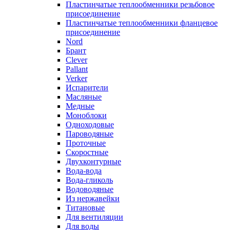
Пластинчатые теплообменники резьбовое
присоединение
Пластинчатые теплообменники фланцевое
присоединение
Nord
Брант
Clever
Pallant
Verker
Испарители
Масляные
Медные
Моноблоки
Одноходовые
Пароводяные
Проточные
Скоростные
Двухконтурные
Вода-вода
Вода-гликоль
Водоводяные
Из нержавейки
Титановые
Для вентиляции
Для воды