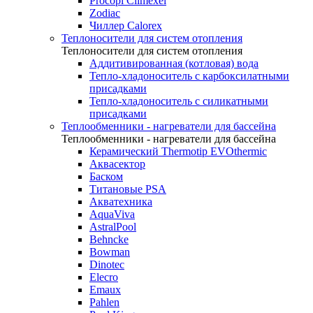
Procopi Climexel
Zodiac
Чиллер Calorex
Теплоносители для систем отопления
Теплоносители для систем отопления
Аддитивированная (котловая) вода
Тепло-хладоноситель с карбоксилатными
присадками
Тепло-хладоноситель с силикатными
присадками
Теплообменники - нагреватели для бассейна
Теплообменники - нагреватели для бассейна
Керамический Thermotip EVOthermic
Аквасектор
Баском
Титановые PSA
Акватехника
AquaViva
AstralPool
Behncke
Bowman
Dinotec
Elecro
Emaux
Pahlen