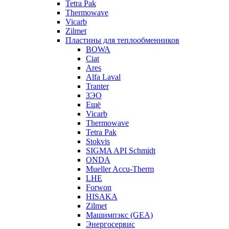
Tetra Pak
Thermowave
Vicarb
Zilmet
Пластины для теплообменников
BOWA
Ciat
Ares
Alfa Laval
Tranter
ЗЭО
Ещё
Vicarb
Thermowave
Tetra Pak
Stokvis
SIGMA API Schmidt
ONDA
Mueller Accu-Therm
LHE
Forwon
HISAKA
Zilmet
Машимпэкс (GEA)
Энергосервис