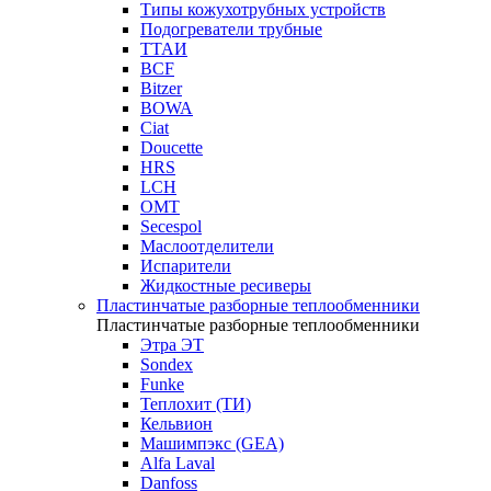
Типы кожухотрубных устройств
Подогреватели трубные
ТТАИ
BCF
Bitzer
BOWA
Ciat
Doucette
HRS
LCH
OMT
Secespol
Маслоотделители
Испарители
Жидкостные ресиверы
Пластинчатые разборные теплообменники
Пластинчатые разборные теплообменники
Этра ЭТ
Sondex
Funke
Теплохит (ТИ)
Кельвион
Машимпэкс (GEA)
Alfa Laval
Danfoss