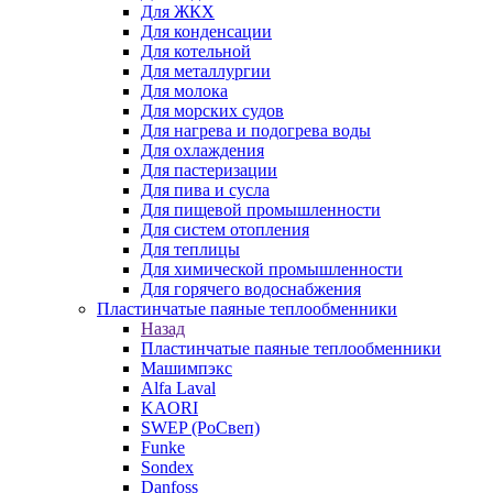
Для ЖКХ
Для конденсации
Для котельной
Для металлургии
Для молока
Для морских судов
Для нагрева и подогрева воды
Для охлаждения
Для пастеризации
Для пива и сусла
Для пищевой промышленности
Для систем отопления
Для теплицы
Для химической промышленности
Для горячего водоснабжения
Пластинчатые паяные теплообменники
Назад
Пластинчатые паяные теплообменники
Машимпэкс
Alfa Laval
KAORI
SWEP (РоСвеп)
Funke
Sondex
Danfoss