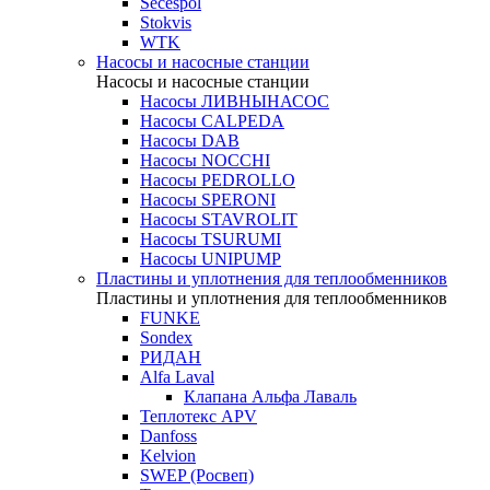
Secespol
Stokvis
WTK
Насосы и насосные станции
Насосы и насосные станции
Насосы ЛИВНЫНАСОС
Насосы CALPEDA
Насосы DAB
Насосы NOCCHI
Насосы PEDROLLO
Насосы SPERONI
Насосы STAVROLIT
Насосы TSURUMI
Насосы UNIPUMP
Пластины и уплотнения для теплообменников
Пластины и уплотнения для теплообменников
FUNKE
Sondex
РИДАН
Alfa Laval
Клапана Альфа Лаваль
Теплотекс APV
Danfoss
Kelvion
SWEP (Росвеп)