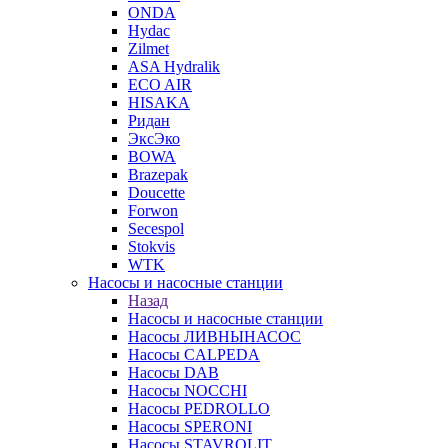
ONDA
Hydac
Zilmet
ASA Hydralik
ECO AIR
HISAKA
Ридан
ЭксЭко
BOWA
Brazepak
Doucette
Forwon
Secespol
Stokvis
WTK
Насосы и насосные станции
Назад
Насосы и насосные станции
Насосы ЛИВНЫНАСОС
Насосы CALPEDA
Насосы DAB
Насосы NOCCHI
Насосы PEDROLLO
Насосы SPERONI
Насосы STAVROLIT