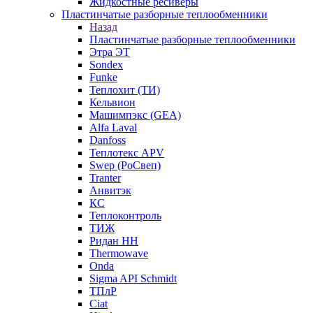
Жидкостные ресиверы
Пластинчатые разборные теплообменники
Назад
Пластинчатые разборные теплообменники
Этра ЭТ
Sondex
Funke
Теплохит (ТИ)
Кельвион
Машимпэкс (GEA)
Alfa Laval
Danfoss
Теплотекс APV
Swep (РоСвеп)
Tranter
Анвитэк
КС
Теплоконтроль
ТИЖ
Ридан НН
Thermowave
Onda
Sigma API Schmidt
ТПлР
Ciat