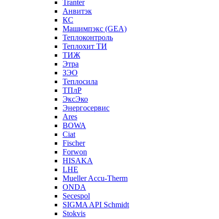
Tranter
Анвитэк
КС
Машимпэкс (GEA)
Теплоконтроль
Теплохит ТИ
ТИЖ
Этра
ЗЭО
Теплосила
ТПлР
ЭксЭко
Энергосервис
Ares
BOWA
Ciat
Fischer
Forwon
HISAKA
LHE
Mueller Accu-Therm
ONDA
Secespol
SIGMA API Schmidt
Stokvis