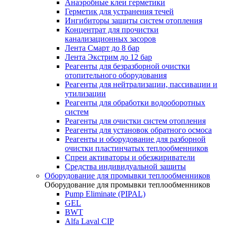
Анаэробные клеи герметики
Герметик для устранения течей
Ингибиторы защиты систем отопления
Концентрат для прочистки
канализационных засоров
Лента Смарт до 8 бар
Лента Экстрим до 12 бар
Реагенты для безразборной очистки
отопительного оборудования
Реагенты для нейтрализации, пассивации и
утилизации
Реагенты для обработки водооборотных
систем
Реагенты для очистки систем отопления
Реагенты для установок обратного осмоса
Реагенты и оборудование для разборной
очистки пластинчатых теплообменников
Спреи активаторы и обезжириватели
Средства индивидуальной защиты
Оборудование для промывки теплообменников
Оборудование для промывки теплообменников
Pump Eliminate (PIPAL)
GEL
BWT
Alfa Laval CIP