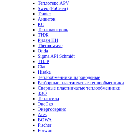
Теплотекс APV
Swep (РоСвеп)
Tranter
Анвитэк
КС
Теплоконтроль
ТИЖ
Ридан НН
Thermowave
Onda
Sigma API Schmidt
ТПлР
Ciat
Hisaka
Теплообменники пароводяные
Разборные пластинчатые теплообменники
Сварные пластинчатые теплообменники
ЗЭО
Теплосила
ЭксЭко
Энергосервис
Ares
BOWA
Fischer
Forwon