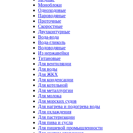
Моноблоки
Одноходовые
Пароводяные
Проточные
Скоростные
Двухконтурные
Вода-вода
Вода-гликоль
Водоводяные
Из нержавейки
Титановые
Для вентиляции
Для воды
Для ЖКХ
Для конденсации
Для котельной
Для металлургии
Для молока
Для морских судов
Для нагрева и подогрева воды
Для охлаждения
Для пастеризации
Для пива и сусла
Для пищевой промышленности