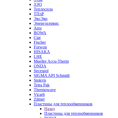
ЗЭО
Теплосила
ТПлР
ЭксЭко
Энергосервис
Ares
BOWA
Ciat
Fischer
Forwon
HISAKA
LHE
Mueller Accu-Therm
ONDA
Secespol
SIGMA API Schmidt
Stokvis
Tetra Pak
Thermowave
Vicarb
Zilmet
Пластины для теплообменников
Назад
Пластины для теплообменников