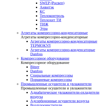
SWEP (Росвеп)
Анвитэк
КС
Теплоконтроль
Теплохит ТИ
ТИЖ
Этра
Агрегаты компрессорно-конденсаторные
Агрегаты компрессорно-конденсаторные
Агрегаты компрессорно-конденсаторные
ТЕРМОКУЛ
Агрегаты компрессорно-конденсаторые
Danfoss
Компрессорное оборудование
Компрессорное оборудование
Bitzer
Danfoss
Спиральные компрессоры
Поршневые компрессоры
Промышленные осушители и увлажнители
Промышленные осушители и увлажнители
Адиабатические увлажнители-охладители
воздуха
Адсорбционные осушители воздуха
Воздухоочистители