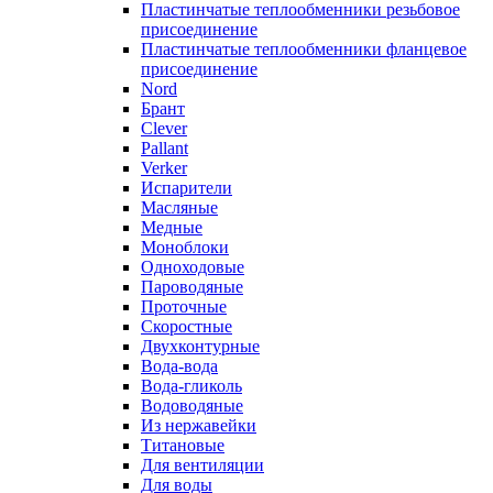
Пластинчатые теплообменники резьбовое
присоединение
Пластинчатые теплообменники фланцевое
присоединение
Nord
Брант
Clever
Pallant
Verker
Испарители
Масляные
Медные
Моноблоки
Одноходовые
Пароводяные
Проточные
Скоростные
Двухконтурные
Вода-вода
Вода-гликоль
Водоводяные
Из нержавейки
Титановые
Для вентиляции
Для воды