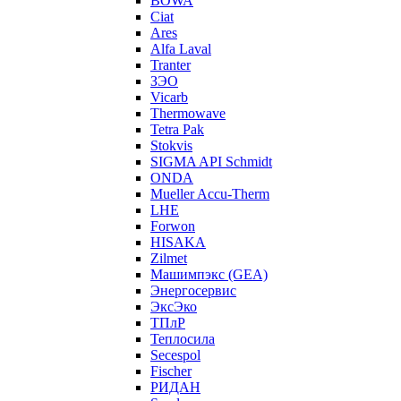
BOWA
Ciat
Ares
Alfa Laval
Tranter
ЗЭО
Vicarb
Thermowave
Tetra Pak
Stokvis
SIGMA API Schmidt
ONDA
Mueller Accu-Therm
LHE
Forwon
HISAKA
Zilmet
Машимпэкс (GEA)
Энергосервис
ЭксЭко
ТПлР
Теплосила
Secespol
Fischer
РИДАН