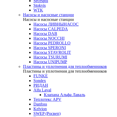
Secespol
Stokvis
WTK
Насосы и насосные станции
Насосы и насосные станции
Насосы ЛИВНЫНАСОС
Насосы CALPEDA
Насосы DAB
Насосы NOCCHI
Насосы PEDROLLO
Насосы SPERONI
Насосы STAVROLIT
Насосы TSURUMI
Насосы UNIPUMP
Пластины и уплотнения для теплообменников
Пластины и уплотнения для теплообменников
FUNKE
Sondex
РИДАН
Alfa Laval
Клапана Альфа Лаваль
Теплотекс APV
Danfoss
Kelvion
SWEP (Росвеп)