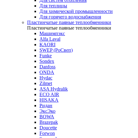
Для систем отопления
Для теплицы
Для химической промышленности
Для горячего водоснабжения
Пластинчатые паяные теплообменники
Пластинчатые паяные теплообменники
Машимпэкс
Alfa Laval
KAORI
SWEP (РоСвеп)
Funke
Sondex
Danfoss
ONDA
Hydac
Zilmet
ASA Hydralik
ECO AIR
HISAKA
Ридан
ЭксЭко
BOWA
Brazepak
Doucette
Forwon