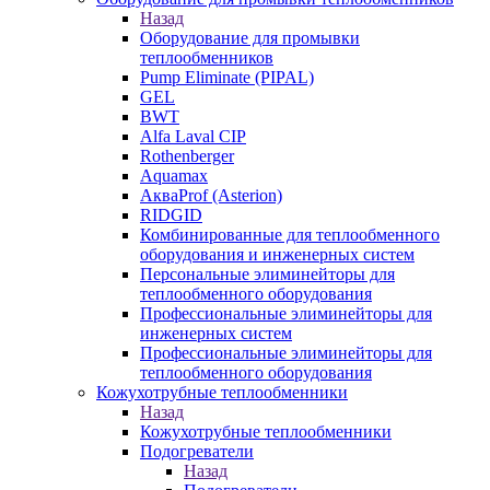
Назад
Оборудование для промывки
теплообменников
Pump Eliminate (PIPAL)
GEL
BWT
Alfa Laval CIP
Rothenberger
Aquamax
АкваProf (Asterion)
RIDGID
Комбинированные для теплообменного
оборудования и инженерных систем
Персональные элиминейторы для
теплообменного оборудования
Профессиональные элиминейторы для
инженерных систем
Профессиональные элиминейторы для
теплообменного оборудования
Кожухотрубные теплообменники
Назад
Кожухотрубные теплообменники
Подогреватели
Назад