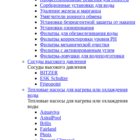
Сорбционные установки для воды
Удаление железа и марганца
Умягчители ионного обмена
Установки безреагентной защиты от накипи
Установки озонирования
Фильтры для обезжелезивания воды
Фильтры корректировки уровня PH
Фильтры механической очистки
Фильтры с активированным углем
Фильтры-ловушки для водоподготовки
Сосуды высокого давления
Сосуды высокого давления
BITZER
ESK Schultze
Frigopoint
Тепловые насосы для нагрева или охлаждения
воды
Тепловые насосы для нагрева или охлаждения
воды
Aquaviva
AstralPool
Brilix
Fairland
Phnix