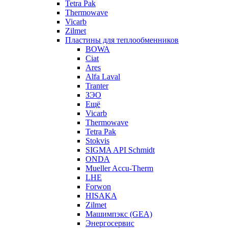
Tetra Pak
Thermowave
Vicarb
Zilmet
Пластины для теплообменников
BOWA
Ciat
Ares
Alfa Laval
Tranter
ЗЭО
Ещё
Vicarb
Thermowave
Tetra Pak
Stokvis
SIGMA API Schmidt
ONDA
Mueller Accu-Therm
LHE
Forwon
HISAKA
Zilmet
Машимпэкс (GEA)
Энергосервис