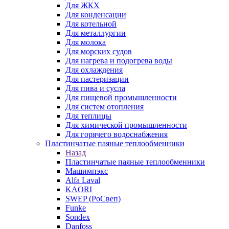
Для ЖКХ
Для конденсации
Для котельной
Для металлургии
Для молока
Для морских судов
Для нагрева и подогрева воды
Для охлаждения
Для пастеризации
Для пива и сусла
Для пищевой промышленности
Для систем отопления
Для теплицы
Для химической промышленности
Для горячего водоснабжения
Пластинчатые паяные теплообменники
Назад
Пластинчатые паяные теплообменники
Машимпэкс
Alfa Laval
KAORI
SWEP (РоСвеп)
Funke
Sondex
Danfoss