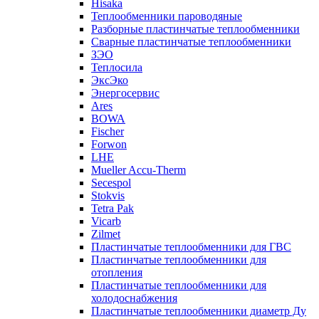
Hisaka
Теплообменники пароводяные
Разборные пластинчатые теплообменники
Сварные пластинчатые теплообменники
ЗЭО
Теплосила
ЭксЭко
Энергосервис
Ares
BOWA
Fischer
Forwon
LHE
Mueller Accu-Therm
Secespol
Stokvis
Tetra Pak
Vicarb
Zilmet
Пластинчатые теплообменники для ГВС
Пластинчатые теплообменники для
отопления
Пластинчатые теплообменники для
холодоснабжения
Пластинчатые теплообменники диаметр Ду