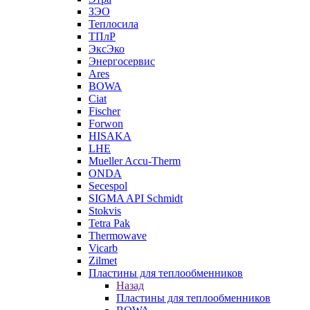
ЗЭО
Теплосила
ТПлР
ЭксЭко
Энергосервис
Ares
BOWA
Ciat
Fischer
Forwon
HISAKA
LHE
Mueller Accu-Therm
ONDA
Secespol
SIGMA API Schmidt
Stokvis
Tetra Pak
Thermowave
Vicarb
Zilmet
Пластины для теплообменников
Назад
Пластины для теплообменников