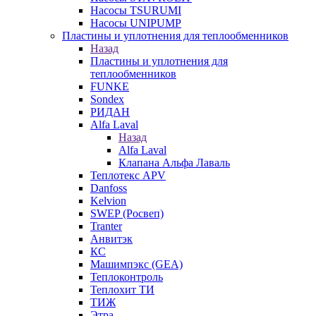
Насосы TSURUMI
Насосы UNIPUMP
Пластины и уплотнения для теплообменников
Назад
Пластины и уплотнения для
теплообменников
FUNKE
Sondex
РИДАН
Alfa Laval
Назад
Alfa Laval
Клапана Альфа Лаваль
Теплотекс APV
Danfoss
Kelvion
SWEP (Росвеп)
Tranter
Анвитэк
КС
Машимпэкс (GEA)
Теплоконтроль
Теплохит ТИ
ТИЖ
Этра