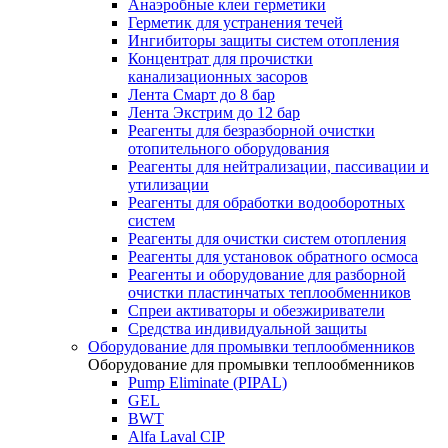
Анаэробные клеи герметики
Герметик для устранения течей
Ингибиторы защиты систем отопления
Концентрат для прочистки
канализационных засоров
Лента Смарт до 8 бар
Лента Экстрим до 12 бар
Реагенты для безразборной очистки
отопительного оборудования
Реагенты для нейтрализации, пассивации и
утилизации
Реагенты для обработки водооборотных
систем
Реагенты для очистки систем отопления
Реагенты для установок обратного осмоса
Реагенты и оборудование для разборной
очистки пластинчатых теплообменников
Спреи активаторы и обезжириватели
Средства индивидуальной защиты
Оборудование для промывки теплообменников
Оборудование для промывки теплообменников
Pump Eliminate (PIPAL)
GEL
BWT
Alfa Laval CIP