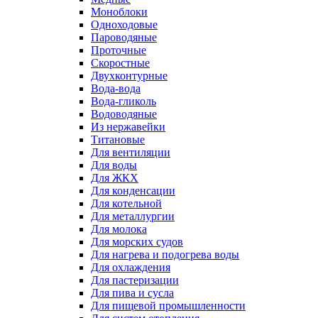
Моноблоки
Одноходовые
Пароводяные
Проточные
Скоростные
Двухконтурные
Вода-вода
Вода-гликоль
Водоводяные
Из нержавейки
Титановые
Для вентиляции
Для воды
Для ЖКХ
Для конденсации
Для котельной
Для металлургии
Для молока
Для морских судов
Для нагрева и подогрева воды
Для охлаждения
Для пастеризации
Для пива и сусла
Для пищевой промышленности