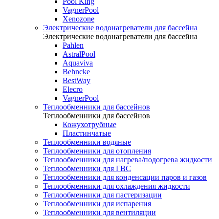
Pool King
VagnerPool
Xenozone
Электрические водонагреватели для бассейна
Электрические водонагреватели для бассейна
Pahlen
AstralPool
Aquaviva
Behncke
BestWay
Elecro
VagnerPool
Теплообменники для бассейнов
Теплообменники для бассейнов
Кожухотрубные
Пластинчатые
Теплообменники водяные
Теплообменники для отопления
Теплообменники для нагрева/подогрева жидкости
Теплообменники для ГВС
Теплообменники для конденсации паров и газов
Теплообменники для охлаждения жидкости
Теплообменники для пастеризации
Теплообменники для испарения
Теплообменники для вентиляции