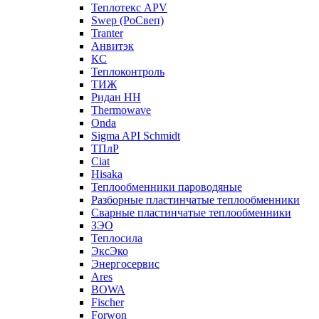
Теплотекс APV
Swep (РоСвеп)
Tranter
Анвитэк
КС
Теплоконтроль
ТИЖ
Ридан НН
Thermowave
Onda
Sigma API Schmidt
ТПлР
Ciat
Hisaka
Теплообменники пароводяные
Разборные пластинчатые теплообменники
Сварные пластинчатые теплообменники
ЗЭО
Теплосила
ЭксЭко
Энергосервис
Ares
BOWA
Fischer
Forwon