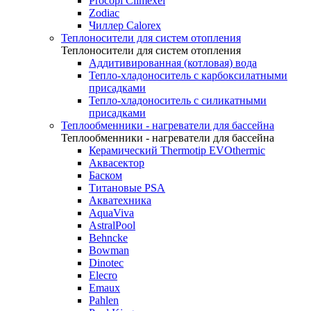
Procopi Climexel
Zodiac
Чиллер Calorex
Теплоносители для систем отопления
Теплоносители для систем отопления
Аддитивированная (котловая) вода
Тепло-хладоноситель с карбоксилатными
присадками
Тепло-хладоноситель с силикатными
присадками
Теплообменники - нагреватели для бассейна
Теплообменники - нагреватели для бассейна
Керамический Thermotip EVOthermic
Аквасектор
Баском
Титановые PSA
Акватехника
AquaViva
AstralPool
Behncke
Bowman
Dinotec
Elecro
Emaux
Pahlen