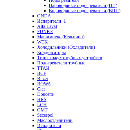
Подогреватели
Пароводяные подогреватели (ПП)
Водоводяные подогреватели (ВПП)
ONDA
Испарители_1
Alfa Laval
FUNKE
Машимпекс (Кельвион)
WTK
Холодильники (Охладители)
Конденсаторы
Типы кожухотрубных устройств
Подогреватели трубные
ТТАИ
BCF
Bitzer
BOWA
Ciat
Doucette
HRS
LCH
OMT
Secespol
Маслоотделители
Испарители