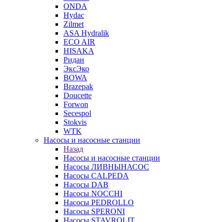
ONDA
Hydac
Zilmet
ASA Hydralik
ECO AIR
HISAKA
Ридан
ЭксЭко
BOWA
Brazepak
Doucette
Forwon
Secespol
Stokvis
WTK
Насосы и насосные станции
Назад
Насосы и насосные станции
Насосы ЛИВНЫНАСОС
Насосы CALPEDA
Насосы DAB
Насосы NOCCHI
Насосы PEDROLLO
Насосы SPERONI
Насосы STAVROLIT