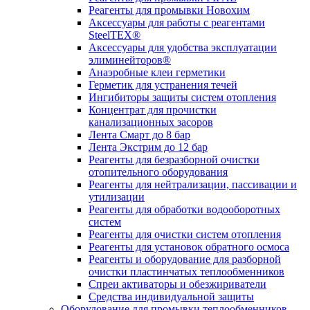
Реагенты для промывки Новохим
Аксессуары для работы с реагентами
SteelTEX®
Аксессуары для удобства эксплуатации
элиминейторов®
Анаэробные клеи герметики
Герметик для устранения течей
Ингибиторы защиты систем отопления
Концентрат для прочистки
канализационных засоров
Лента Смарт до 8 бар
Лента Экстрим до 12 бар
Реагенты для безразборной очистки
отопительного оборудования
Реагенты для нейтрализации, пассивации и
утилизации
Реагенты для обработки водооборотных
систем
Реагенты для очистки систем отопления
Реагенты для установок обратного осмоса
Реагенты и оборудование для разборной
очистки пластинчатых теплообменников
Спреи активаторы и обезжириватели
Средства индивидуальной защиты
Оборудование для промывки теплообменников