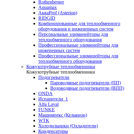
Rothenberger
Aquamax
АкваProf (Asterion)
RIDGID
Комбинированные для теплообменного
оборудования и инженерных систем
Персональные элиминейторы для
теплообменного оборудования
Профессиональные элиминейторы для
инженерных систем
Профессиональные элиминейторы для
теплообменного оборудования
Кожухотрубные теплообменники
Кожухотрубные теплообменники
Подогреватели
Пароводяные подогреватели (ПП)
Водоводяные подогреватели (ВПП)
ONDA
Испарители_1
Alfa Laval
FUNKE
Машимпекс (Кельвион)
WTK
Холодильники (Охладители)
Конденсаторы