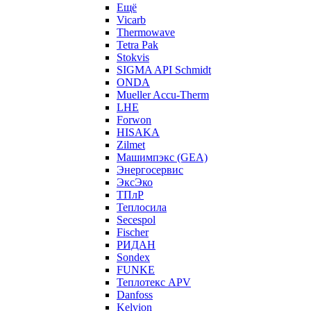
Ещё
Vicarb
Thermowave
Tetra Pak
Stokvis
SIGMA API Schmidt
ONDA
Mueller Accu-Therm
LHE
Forwon
HISAKA
Zilmet
Машимпэкс (GEA)
Энергосервис
ЭксЭко
ТПлР
Теплосила
Secespol
Fischer
РИДАН
Sondex
FUNKE
Теплотекс APV
Danfoss
Kelvion