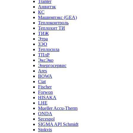
Tranter
Анвитэк
КС
Машимпэкс (GEA)
Теплоконтроль
Теплохит ТИ
ТИЖ
Этра
ЗЭО
Теплосила
ТПлР
ЭксЭко
Энергосервис
Ares
BOWA
Ciat
Fischer
Forwon
HISAKA
LHE
Mueller Accu-Therm
ONDA
Secespol
SIGMA API Schmidt
Stokvis