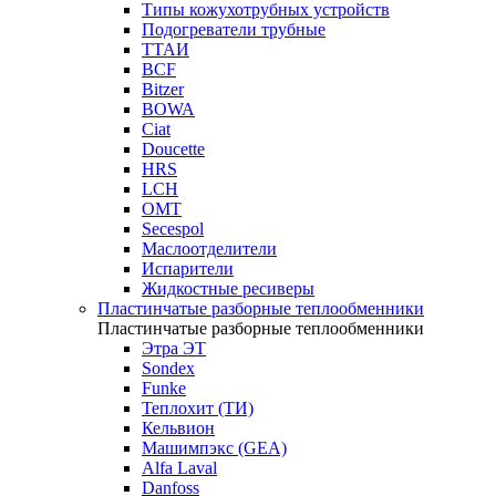
Типы кожухотрубных устройств
Подогреватели трубные
ТТАИ
BCF
Bitzer
BOWA
Ciat
Doucette
HRS
LCH
OMT
Secespol
Маслоотделители
Испарители
Жидкостные ресиверы
Пластинчатые разборные теплообменники
Пластинчатые разборные теплообменники
Этра ЭТ
Sondex
Funke
Теплохит (ТИ)
Кельвион
Машимпэкс (GEA)
Alfa Laval
Danfoss