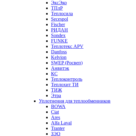
ЭксЭко
ТПлР
Теплосила
Secespol
Fischer
РИДАН
Sondex
FUNKE
Теплотекс APV
Danfoss
Kelvion
SWEP (Росвеп)
Анвитэк
КС
Теплоконтроль
Теплохит ТИ
ТИЖ
Этра
Уплотнения для теплообменников
BOWA
Ciat
Ares
Alfa Laval
Tranter
ЗЭО