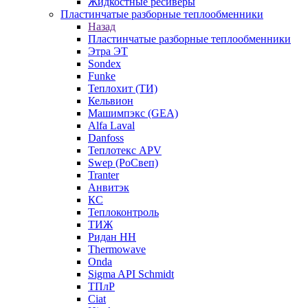
Жидкостные ресиверы
Пластинчатые разборные теплообменники
Назад
Пластинчатые разборные теплообменники
Этра ЭТ
Sondex
Funke
Теплохит (ТИ)
Кельвион
Машимпэкс (GEA)
Alfa Laval
Danfoss
Теплотекс APV
Swep (РоСвеп)
Tranter
Анвитэк
КС
Теплоконтроль
ТИЖ
Ридан НН
Thermowave
Onda
Sigma API Schmidt
ТПлР
Ciat