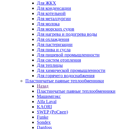
Для ЖКХ
Для конденсации
Для котельной
Для металлургии
Для молока
Для морских судов
Для нагрева и подогрева воды
Для охлаждения
Для пастеризации
Для пива и сусла
Для пищевой промышленности
Для систем отопления
Для теплицы
Для химической промышленности
Для горячего водоснабжения
Пластинчатые паяные теплообменники
Назад
Пластинчатые паяные теплообменники
Машимпэкс
Alfa Laval
KAORI
SWEP (РоСвеп)
Funke
Sondex
Danfoss