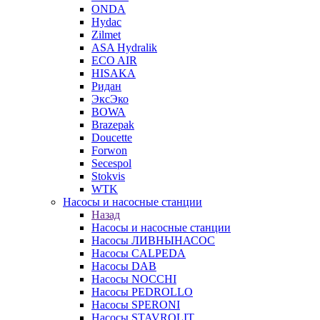
ONDA
Hydac
Zilmet
ASA Hydralik
ECO AIR
HISAKA
Ридан
ЭксЭко
BOWA
Brazepak
Doucette
Forwon
Secespol
Stokvis
WTK
Насосы и насосные станции
Назад
Насосы и насосные станции
Насосы ЛИВНЫНАСОС
Насосы CALPEDA
Насосы DAB
Насосы NOCCHI
Насосы PEDROLLO
Насосы SPERONI
Насосы STAVROLIT