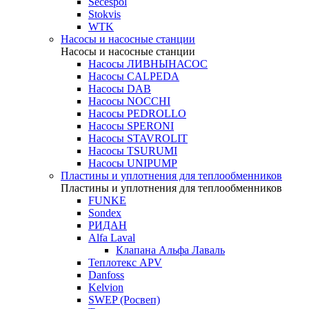
Secespol
Stokvis
WTK
Насосы и насосные станции
Насосы и насосные станции
Насосы ЛИВНЫНАСОС
Насосы CALPEDA
Насосы DAB
Насосы NOCCHI
Насосы PEDROLLO
Насосы SPERONI
Насосы STAVROLIT
Насосы TSURUMI
Насосы UNIPUMP
Пластины и уплотнения для теплообменников
Пластины и уплотнения для теплообменников
FUNKE
Sondex
РИДАН
Alfa Laval
Клапана Альфа Лаваль
Теплотекс APV
Danfoss
Kelvion
SWEP (Росвеп)