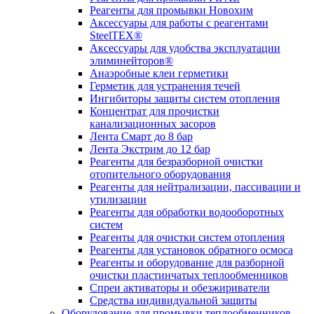
Реагенты для промывки Новохим
Аксессуары для работы с реагентами
SteelTEX®
Аксессуары для удобства эксплуатации
элиминейторов®
Анаэробные клеи герметики
Герметик для устранения течей
Ингибиторы защиты систем отопления
Концентрат для прочистки
канализационных засоров
Лента Смарт до 8 бар
Лента Экстрим до 12 бар
Реагенты для безразборной очистки
отопительного оборудования
Реагенты для нейтрализации, пассивации и
утилизации
Реагенты для обработки водооборотных
систем
Реагенты для очистки систем отопления
Реагенты для установок обратного осмоса
Реагенты и оборудование для разборной
очистки пластинчатых теплообменников
Спреи активаторы и обезжириватели
Средства индивидуальной защиты
Оборудование для промывки теплообменников