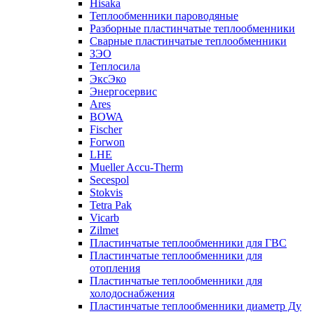
Hisaka
Теплообменники пароводяные
Разборные пластинчатые теплообменники
Сварные пластинчатые теплообменники
ЗЭО
Теплосила
ЭксЭко
Энергосервис
Ares
BOWA
Fischer
Forwon
LHE
Mueller Accu-Therm
Secespol
Stokvis
Tetra Pak
Vicarb
Zilmet
Пластинчатые теплообменники для ГВС
Пластинчатые теплообменники для
отопления
Пластинчатые теплообменники для
холодоснабжения
Пластинчатые теплообменники диаметр Ду