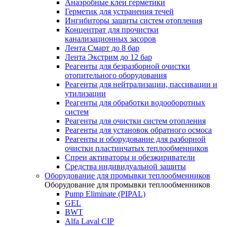
Анаэробные клеи герметики
Герметик для устранения течей
Ингибиторы защиты систем отопления
Концентрат для прочистки
канализационных засоров
Лента Смарт до 8 бар
Лента Экстрим до 12 бар
Реагенты для безразборной очистки
отопительного оборудования
Реагенты для нейтрализации, пассивации и
утилизации
Реагенты для обработки водооборотных
систем
Реагенты для очистки систем отопления
Реагенты для установок обратного осмоса
Реагенты и оборудование для разборной
очистки пластинчатых теплообменников
Спреи активаторы и обезжириватели
Средства индивидуальной защиты
Оборудование для промывки теплообменников
Оборудование для промывки теплообменников
Pump Eliminate (PIPAL)
GEL
BWT
Alfa Laval CIP