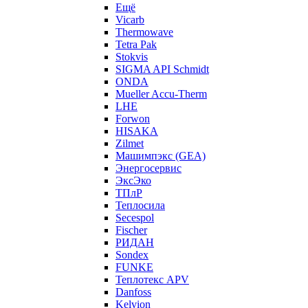
Ещё
Vicarb
Thermowave
Tetra Pak
Stokvis
SIGMA API Schmidt
ONDA
Mueller Accu-Therm
LHE
Forwon
HISAKA
Zilmet
Машимпэкс (GEA)
Энергосервис
ЭксЭко
ТПлР
Теплосила
Secespol
Fischer
РИДАН
Sondex
FUNKE
Теплотекс APV
Danfoss
Kelvion