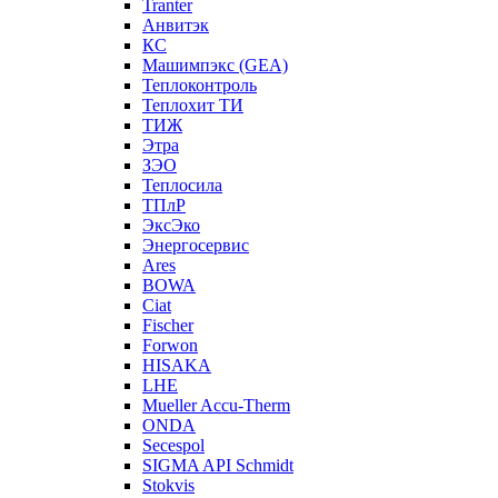
Tranter
Анвитэк
КС
Машимпэкс (GEA)
Теплоконтроль
Теплохит ТИ
ТИЖ
Этра
ЗЭО
Теплосила
ТПлР
ЭксЭко
Энергосервис
Ares
BOWA
Ciat
Fischer
Forwon
HISAKA
LHE
Mueller Accu-Therm
ONDA
Secespol
SIGMA API Schmidt
Stokvis