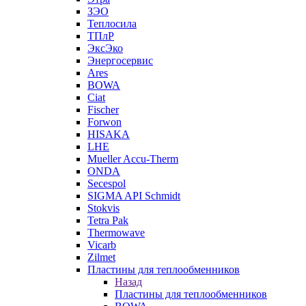
ЗЭО
Теплосила
ТПлР
ЭксЭко
Энергосервис
Ares
BOWA
Ciat
Fischer
Forwon
HISAKA
LHE
Mueller Accu-Therm
ONDA
Secespol
SIGMA API Schmidt
Stokvis
Tetra Pak
Thermowave
Vicarb
Zilmet
Пластины для теплообменников
Назад
Пластины для теплообменников