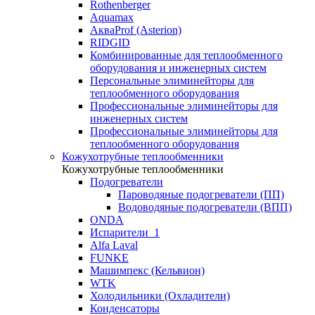
Rothenberger
Aquamax
АкваProf (Asterion)
RIDGID
Комбинированные для теплообменного
оборудования и инженерных систем
Персональные элиминейторы для
теплообменного оборудования
Профессиональные элиминейторы для
инженерных систем
Профессиональные элиминейторы для
теплообменного оборудования
Кожухотрубные теплообменники
Кожухотрубные теплообменники
Подогреватели
Пароводяные подогреватели (ПП)
Водоводяные подогреватели (ВПП)
ONDA
Испарители_1
Alfa Laval
FUNKE
Машимпекс (Кельвион)
WTK
Холодильники (Охладители)
Конденсаторы