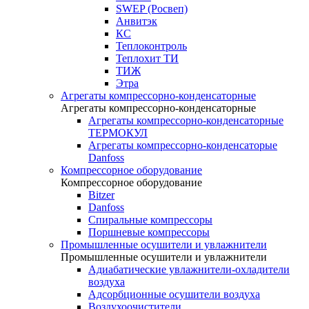
SWEP (Росвеп)
Анвитэк
КС
Теплоконтроль
Теплохит ТИ
ТИЖ
Этра
Агрегаты компрессорно-конденсаторные
Агрегаты компрессорно-конденсаторные
Агрегаты компрессорно-конденсаторные
ТЕРМОКУЛ
Агрегаты компрессорно-конденсаторые
Danfoss
Компрессорное оборудование
Компрессорное оборудование
Bitzer
Danfoss
Спиральные компрессоры
Поршневые компрессоры
Промышленные осушители и увлажнители
Промышленные осушители и увлажнители
Адиабатические увлажнители-охладители
воздуха
Адсорбционные осушители воздуха
Воздухоочистители