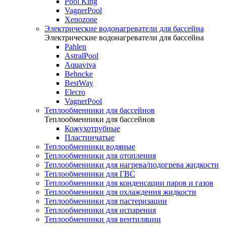
Pool King
VagnerPool
Xenozone
Электрические водонагреватели для бассейна
Электрические водонагреватели для бассейна
Pahlen
AstralPool
Aquaviva
Behncke
BestWay
Elecro
VagnerPool
Теплообменники для бассейнов
Теплообменники для бассейнов
Кожухотрубные
Пластинчатые
Теплообменники водяные
Теплообменники для отопления
Теплообменники для нагрева/подогрева жидкости
Теплообменники для ГВС
Теплообменники для конденсации паров и газов
Теплообменники для охлаждения жидкости
Теплообменники для пастеризации
Теплообменники для испарения
Теплообменники для вентиляции