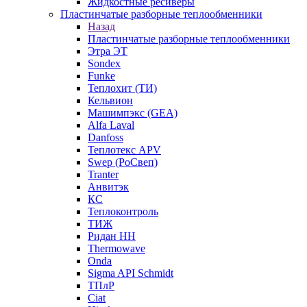
Жидкостные ресиверы
Пластинчатые разборные теплообменники
Назад
Пластинчатые разборные теплообменники
Этра ЭТ
Sondex
Funke
Теплохит (ТИ)
Кельвион
Машимпэкс (GEA)
Alfa Laval
Danfoss
Теплотекс APV
Swep (РоСвеп)
Tranter
Анвитэк
КС
Теплоконтроль
ТИЖ
Ридан НН
Thermowave
Onda
Sigma API Schmidt
ТПлР
Ciat