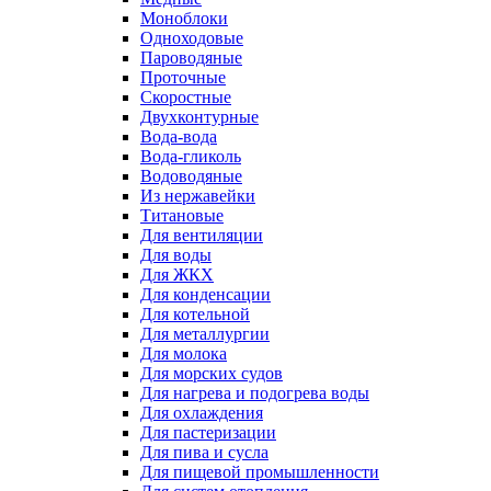
Моноблоки
Одноходовые
Пароводяные
Проточные
Скоростные
Двухконтурные
Вода-вода
Вода-гликоль
Водоводяные
Из нержавейки
Титановые
Для вентиляции
Для воды
Для ЖКХ
Для конденсации
Для котельной
Для металлургии
Для молока
Для морских судов
Для нагрева и подогрева воды
Для охлаждения
Для пастеризации
Для пива и сусла
Для пищевой промышленности