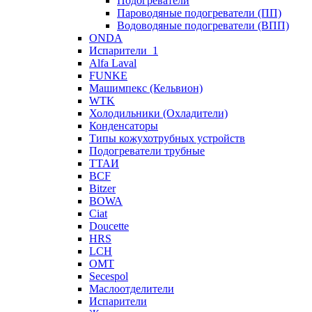
Подогреватели
Пароводяные подогреватели (ПП)
Водоводяные подогреватели (ВПП)
ONDA
Испарители_1
Alfa Laval
FUNKE
Машимпекс (Кельвион)
WTK
Холодильники (Охладители)
Конденсаторы
Типы кожухотрубных устройств
Подогреватели трубные
ТТАИ
BCF
Bitzer
BOWA
Ciat
Doucette
HRS
LCH
OMT
Secespol
Маслоотделители
Испарители