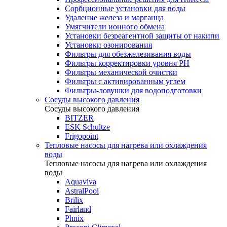
Сорбционные установки для воды
Удаление железа и марганца
Умягчители ионного обмена
Установки безреагентной защиты от накипи
Установки озонирования
Фильтры для обезжелезивания воды
Фильтры корректировки уровня PH
Фильтры механической очистки
Фильтры с активированным углем
Фильтры-ловушки для водоподготовки
Сосуды высокого давления
Сосуды высокого давления
BITZER
ESK Schultze
Frigopoint
Тепловые насосы для нагрева или охлаждения
воды
Тепловые насосы для нагрева или охлаждения
воды
Aquaviva
AstralPool
Brilix
Fairland
Phnix