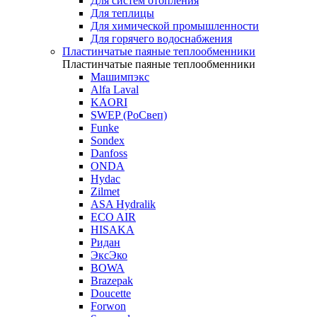
Для систем отопления
Для теплицы
Для химической промышленности
Для горячего водоснабжения
Пластинчатые паяные теплообменники
Пластинчатые паяные теплообменники
Машимпэкс
Alfa Laval
KAORI
SWEP (РоСвеп)
Funke
Sondex
Danfoss
ONDA
Hydac
Zilmet
ASA Hydralik
ECO AIR
HISAKA
Ридан
ЭксЭко
BOWA
Brazepak
Doucette
Forwon