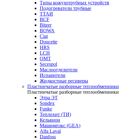
Типы кожухотрубных устройств
Подогреватели трубные
ТТАИ
BCF
Bitzer
BOWA
Ciat
Doucette
HRS
LCH
OMT
Secespol
Маслоотделители
Испарители
Жидкостные ресиверы
Пластинчатые разборные теплообменники
Пластинчатые разборные теплообменники
Этра ЭТ
Sondex
Funke
Теплохит (ТИ)
Кельвион
Машимпэкс (GEA)
Alfa Laval
Danfoss