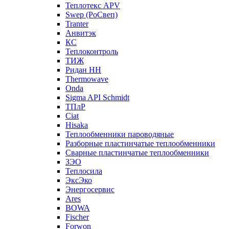
Теплотекс APV
Swep (РоСвеп)
Tranter
Анвитэк
КС
Теплоконтроль
ТИЖ
Ридан НН
Thermowave
Onda
Sigma API Schmidt
ТПлР
Ciat
Hisaka
Теплообменники пароводяные
Разборные пластинчатые теплообменники
Сварные пластинчатые теплообменники
ЗЭО
Теплосила
ЭксЭко
Энергосервис
Ares
BOWA
Fischer
Forwon