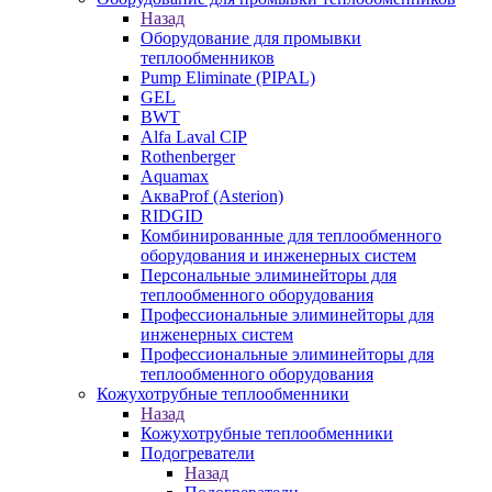
Назад
Оборудование для промывки
теплообменников
Pump Eliminate (PIPAL)
GEL
BWT
Alfa Laval CIP
Rothenberger
Aquamax
АкваProf (Asterion)
RIDGID
Комбинированные для теплообменного
оборудования и инженерных систем
Персональные элиминейторы для
теплообменного оборудования
Профессиональные элиминейторы для
инженерных систем
Профессиональные элиминейторы для
теплообменного оборудования
Кожухотрубные теплообменники
Назад
Кожухотрубные теплообменники
Подогреватели
Назад