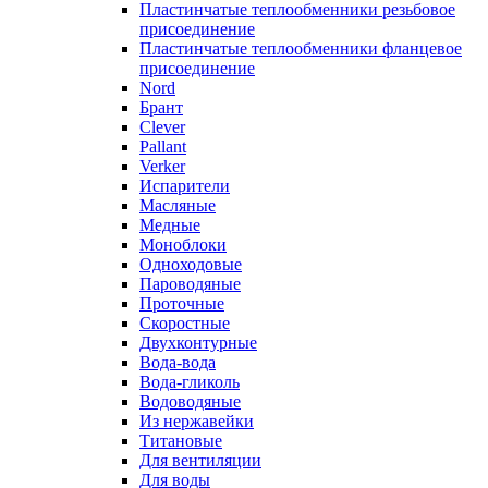
Пластинчатые теплообменники резьбовое
присоединение
Пластинчатые теплообменники фланцевое
присоединение
Nord
Брант
Clever
Pallant
Verker
Испарители
Масляные
Медные
Моноблоки
Одноходовые
Пароводяные
Проточные
Скоростные
Двухконтурные
Вода-вода
Вода-гликоль
Водоводяные
Из нержавейки
Титановые
Для вентиляции
Для воды