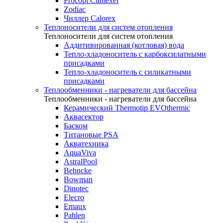
Procopi Climexel
Zodiac
Чиллер Calorex
Теплоносители для систем отопления
Теплоносители для систем отопления
Аддитивированная (котловая) вода
Тепло-хладоноситель с карбоксилатными
присадками
Тепло-хладоноситель с силикатными
присадками
Теплообменники - нагреватели для бассейна
Теплообменники - нагреватели для бассейна
Керамический Thermotip EVOthermic
Аквасектор
Баском
Титановые PSA
Акватехника
AquaViva
AstralPool
Behncke
Bowman
Dinotec
Elecro
Emaux
Pahlen