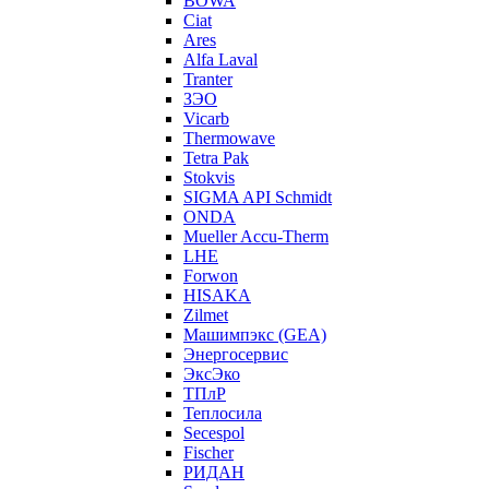
BOWA
Ciat
Ares
Alfa Laval
Tranter
ЗЭО
Vicarb
Thermowave
Tetra Pak
Stokvis
SIGMA API Schmidt
ONDA
Mueller Accu-Therm
LHE
Forwon
HISAKA
Zilmet
Машимпэкс (GEA)
Энергосервис
ЭксЭко
ТПлР
Теплосила
Secespol
Fischer
РИДАН