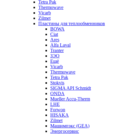
Tetra Pak
Thermowave
Vicarb
Zilmet
Пластины для теплообменников
BOWA
Ciat
Ares
Alfa Laval
Tranter
ЗЭО
Ещё
Vicarb
Thermowave
Tetra Pak
Stokvis
SIGMA API Schmidt
ONDA
Mueller Accu-Therm
LHE
Forwon
HISAKA
Zilmet
Машимпэкс (GEA)
Энергосервис