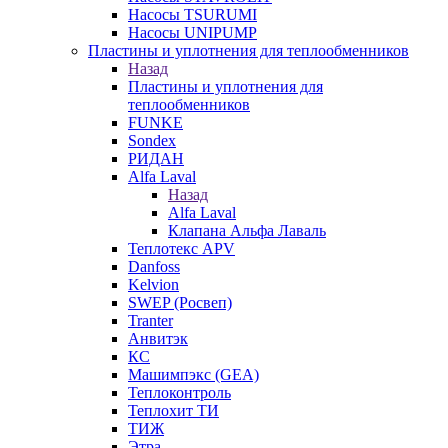
Насосы TSURUMI
Насосы UNIPUMP
Пластины и уплотнения для теплообменников
Назад
Пластины и уплотнения для
теплообменников
FUNKE
Sondex
РИДАН
Alfa Laval
Назад
Alfa Laval
Клапана Альфа Лаваль
Теплотекс APV
Danfoss
Kelvion
SWEP (Росвеп)
Tranter
Анвитэк
КС
Машимпэкс (GEA)
Теплоконтроль
Теплохит ТИ
ТИЖ
Этра