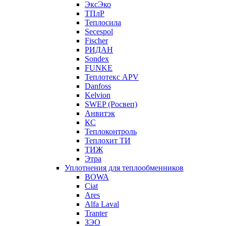
ЭксЭко
ТПлР
Теплосила
Secespol
Fischer
РИДАН
Sondex
FUNKE
Теплотекс APV
Danfoss
Kelvion
SWEP (Росвеп)
Анвитэк
КС
Теплоконтроль
Теплохит ТИ
ТИЖ
Этра
Уплотнения для теплообменников
BOWA
Ciat
Ares
Alfa Laval
Tranter
ЗЭО