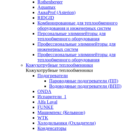
Rothenberger
Aquamax
АкваProf (Asterion)
RIDGID
Комбинированные для теплообменного
оборудования и инженерных систем
Персональные элиминейторы для
теплообменного оборудования
Профессиональные элиминейторы для
инженерных систем
Профессиональные элиминейторы для
теплообменного оборудования
Кожухотрубные теплообменники
Кожухотрубные теплообменники
Подогреватели
Пароводяные подогреватели (ПП)
Водоводяные подогреватели (ВПП)
ONDA
Испарители_1
Alfa Laval
FUNKE
Машимпекс (Кельвион)
WTK
Холодильники (Охладители)
Конденсаторы