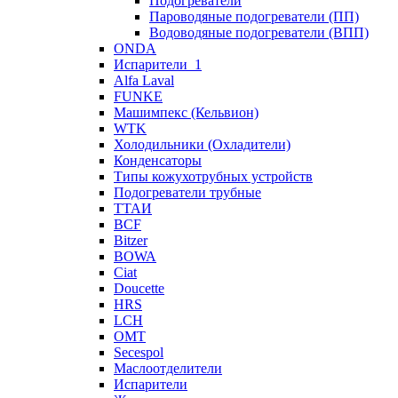
Подогреватели
Пароводяные подогреватели (ПП)
Водоводяные подогреватели (ВПП)
ONDA
Испарители_1
Alfa Laval
FUNKE
Машимпекс (Кельвион)
WTK
Холодильники (Охладители)
Конденсаторы
Типы кожухотрубных устройств
Подогреватели трубные
ТТАИ
BCF
Bitzer
BOWA
Ciat
Doucette
HRS
LCH
OMT
Secespol
Маслоотделители
Испарители