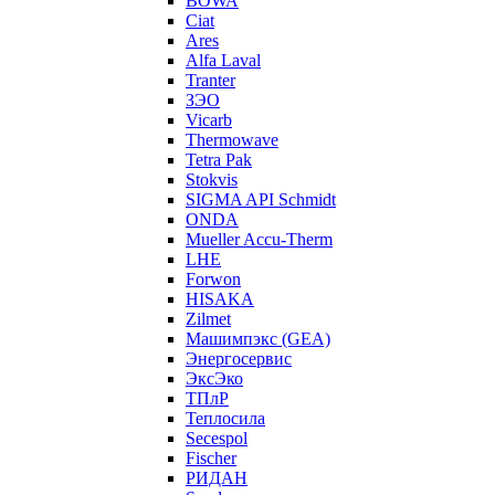
BOWA
Ciat
Ares
Alfa Laval
Tranter
ЗЭО
Vicarb
Thermowave
Tetra Pak
Stokvis
SIGMA API Schmidt
ONDA
Mueller Accu-Therm
LHE
Forwon
HISAKA
Zilmet
Машимпэкс (GEA)
Энергосервис
ЭксЭко
ТПлР
Теплосила
Secespol
Fischer
РИДАН