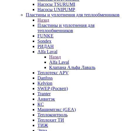
Насосы TSURUMI
Насосы UNIPUMP
Пластины и уплотнения для теплообменников
Назад
Пластины и уплотнения для
теплообменников
FUNKE
Sondex
РИДАН
Alfa Laval
Назад
Alfa Laval
Клапана Альфа Лаваль
Теплотекс APV
Danfoss
Kelvion
SWEP (Росвеп)
Tranter
Анвитэк
КС
Машимпэкс (GEA)
Теплоконтроль
Теплохит ТИ
ТИЖ
Этра