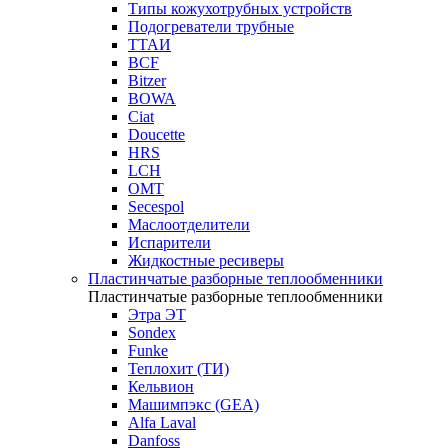
Типы кожухотрубных устройств
Подогреватели трубные
ТТАИ
BCF
Bitzer
BOWA
Ciat
Doucette
HRS
LCH
OMT
Secespol
Маслоотделители
Испарители
Жидкостные ресиверы
Пластинчатые разборные теплообменники
Пластинчатые разборные теплообменники
Этра ЭТ
Sondex
Funke
Теплохит (ТИ)
Кельвион
Машимпэкс (GEA)
Alfa Laval
Danfoss