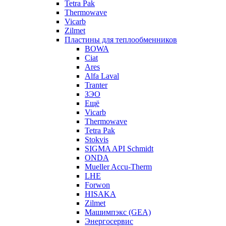
Tetra Pak
Thermowave
Vicarb
Zilmet
Пластины для теплообменников
BOWA
Ciat
Ares
Alfa Laval
Tranter
ЗЭО
Ещё
Vicarb
Thermowave
Tetra Pak
Stokvis
SIGMA API Schmidt
ONDA
Mueller Accu-Therm
LHE
Forwon
HISAKA
Zilmet
Машимпэкс (GEA)
Энергосервис