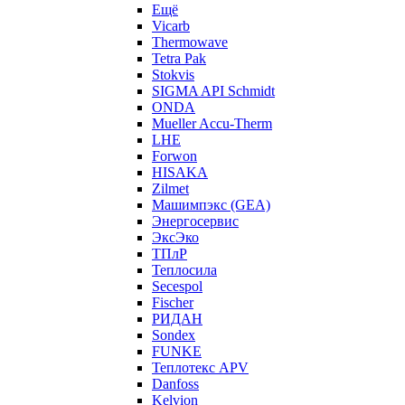
Ещё
Vicarb
Thermowave
Tetra Pak
Stokvis
SIGMA API Schmidt
ONDA
Mueller Accu-Therm
LHE
Forwon
HISAKA
Zilmet
Машимпэкс (GEA)
Энергосервис
ЭксЭко
ТПлР
Теплосила
Secespol
Fischer
РИДАН
Sondex
FUNKE
Теплотекс APV
Danfoss
Kelvion