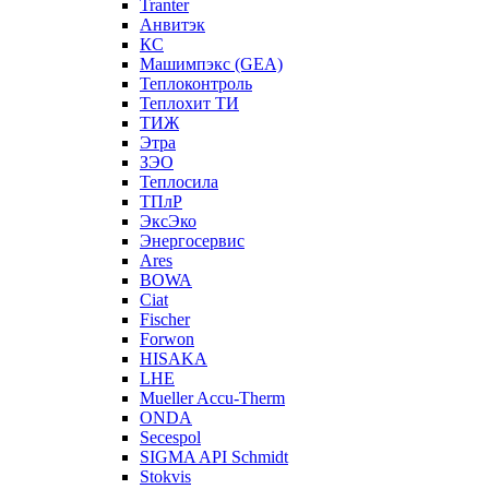
Tranter
Анвитэк
КС
Машимпэкс (GEA)
Теплоконтроль
Теплохит ТИ
ТИЖ
Этра
ЗЭО
Теплосила
ТПлР
ЭксЭко
Энергосервис
Ares
BOWA
Ciat
Fischer
Forwon
HISAKA
LHE
Mueller Accu-Therm
ONDA
Secespol
SIGMA API Schmidt
Stokvis