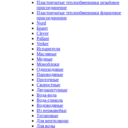
Пластинчатые теплообменники резьбовое
присоединение
Пластинчатые теплообменники фланцевое
присоединение
Nord
Брант
Clever
Pallant
Verker
Испарители
Масляные
Медные
Моноблоки
Одноходовые
Пароводяные
Проточные
Скоростные
Двухконтурные
Вода-вода
Вода-гликоль
Водоводяные
Из нержавейки
Титановые
Для вентиляции
Для воды