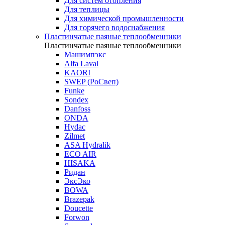
Для систем отопления
Для теплицы
Для химической промышленности
Для горячего водоснабжения
Пластинчатые паяные теплообменники
Пластинчатые паяные теплообменники
Машимпэкс
Alfa Laval
KAORI
SWEP (РоСвеп)
Funke
Sondex
Danfoss
ONDA
Hydac
Zilmet
ASA Hydralik
ECO AIR
HISAKA
Ридан
ЭксЭко
BOWA
Brazepak
Doucette
Forwon