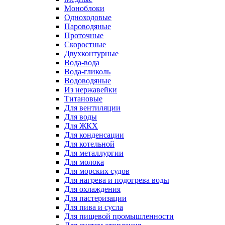
Моноблоки
Одноходовые
Пароводяные
Проточные
Скоростные
Двухконтурные
Вода-вода
Вода-гликоль
Водоводяные
Из нержавейки
Титановые
Для вентиляции
Для воды
Для ЖКХ
Для конденсации
Для котельной
Для металлургии
Для молока
Для морских судов
Для нагрева и подогрева воды
Для охлаждения
Для пастеризации
Для пива и сусла
Для пищевой промышленности