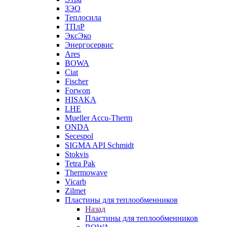
ЗЭО
Теплосила
ТПлР
ЭксЭко
Энергосервис
Ares
BOWA
Ciat
Fischer
Forwon
HISAKA
LHE
Mueller Accu-Therm
ONDA
Secespol
SIGMA API Schmidt
Stokvis
Tetra Pak
Thermowave
Vicarb
Zilmet
Пластины для теплообменников
Назад
Пластины для теплообменников