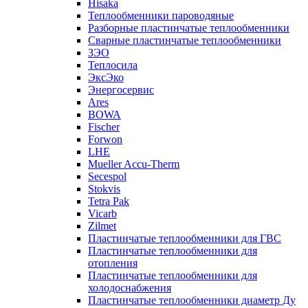
Hisaka
Теплообменники пароводяные
Разборные пластинчатые теплообменники
Сварные пластинчатые теплообменники
ЗЭО
Теплосила
ЭксЭко
Энергосервис
Ares
BOWA
Fischer
Forwon
LHE
Mueller Accu-Therm
Secespol
Stokvis
Tetra Pak
Vicarb
Zilmet
Пластинчатые теплообменники для ГВС
Пластинчатые теплообменники для
отопления
Пластинчатые теплообменники для
холодоснабжения
Пластинчатые теплообменники диаметр Ду