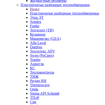
Жидкостные ресиверы
Пластинчатые разборные теплообменники
Назад
Пластинчатые разборные теплообменники
Этра ЭТ
Sondex
Funke
Теплохит (ТИ)
Кельвион
Машимпэкс (GEA)
Alfa Laval
Danfoss
Теплотекс APV
Swep (РоСвеп)
Tranter
Анвитэк
КС
Теплоконтроль
ТИЖ
Ридан НН
Thermowave
Onda
Sigma API Schmidt
ТПлР
Ciat