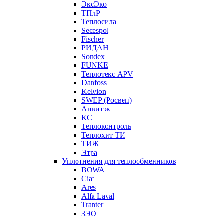
ЭксЭко
ТПлР
Теплосила
Secespol
Fischer
РИДАН
Sondex
FUNKE
Теплотекс APV
Danfoss
Kelvion
SWEP (Росвеп)
Анвитэк
КС
Теплоконтроль
Теплохит ТИ
ТИЖ
Этра
Уплотнения для теплообменников
BOWA
Ciat
Ares
Alfa Laval
Tranter
ЗЭО