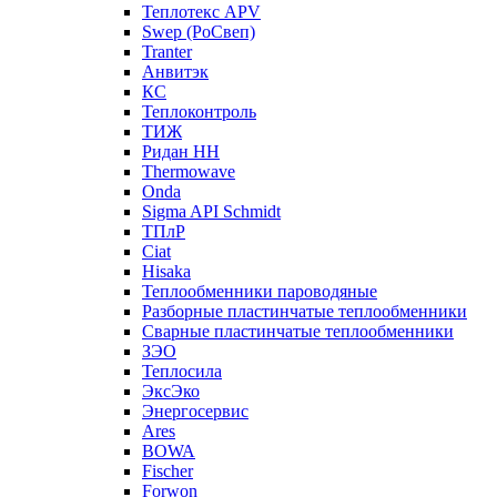
Теплотекс APV
Swep (РоСвеп)
Tranter
Анвитэк
КС
Теплоконтроль
ТИЖ
Ридан НН
Thermowave
Onda
Sigma API Schmidt
ТПлР
Ciat
Hisaka
Теплообменники пароводяные
Разборные пластинчатые теплообменники
Сварные пластинчатые теплообменники
ЗЭО
Теплосила
ЭксЭко
Энергосервис
Ares
BOWA
Fischer
Forwon