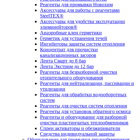
Реагенты для промывки Новохим
Аксессуары для работы с реагентами
SteelTEX®
Аксессуары для удобства эксплуатации
элиминейторов®
Анаэробные клеи герметики
Герметик для устранения течей
Ингибиторы защиты систем отопления
Концентрат для прочистки
канализационных засоров
Лента Смарт до 8 бар
Лента Экстрим до 12 бар
Реагенты для безразборной очистки
отопительного оборудования
Реагенты для нейтрализации, пассивации и
утилизации
Реагенты для обработки водооборотных
систем
Реагенты для очистки систем отопления
Реагенты для установок обратного осмоса
Реагенты и оборудование для разборной
очистки пластинчатых теплообменников
Спреи активаторы и обезжириватели
Средства индивидуальной защиты
Оборудование для промывки теплообменников