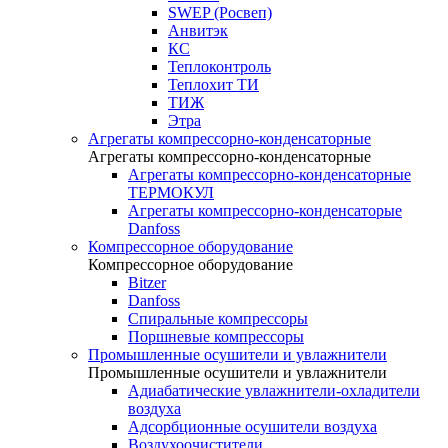
SWEP (Росвеп)
Анвитэк
КС
Теплоконтроль
Теплохит ТИ
ТИЖ
Этра
Агрегаты компрессорно-конденсаторные
Агрегаты компрессорно-конденсаторные
Агрегаты компрессорно-конденсаторные
ТЕРМОКУЛ
Агрегаты компрессорно-конденсаторые
Danfoss
Компрессорное оборудование
Компрессорное оборудование
Bitzer
Danfoss
Спиральные компрессоры
Поршневые компрессоры
Промышленные осушители и увлажнители
Промышленные осушители и увлажнители
Адиабатические увлажнители-охладители
воздуха
Адсорбционные осушители воздуха
Воздухоочистители