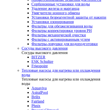
Сорбционные установки для воды
Удаление железа и марганца
Умягчители ионного обмена
Установки безреагентной защиты от накипи
Установки озонирования
Фильтры для обезжелезивания воды
Фильтры корректировки уровня PH
Фильтры механической очистки
Фильтры с активированным углем
Фильтры-ловушки для водоподготовки
Сосуды высокого давления
Сосуды высокого давления
BITZER
ESK Schultze
Frigopoint
Тепловые насосы для нагрева или охлаждения
воды
Тепловые насосы для нагрева или охлаждения
воды
Aquaviva
AstralPool
Brilix
Fairland
Phnix