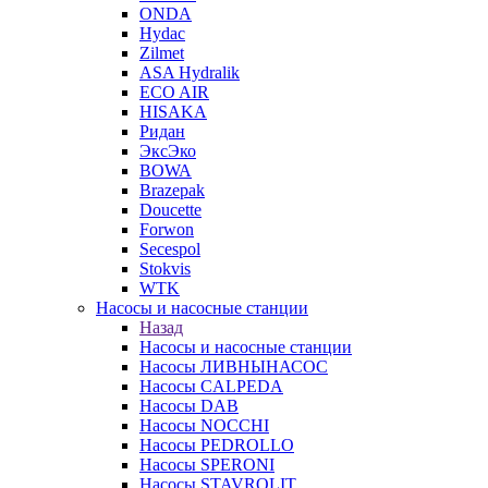
ONDA
Hydac
Zilmet
ASA Hydralik
ECO AIR
HISAKA
Ридан
ЭксЭко
BOWA
Brazepak
Doucette
Forwon
Secespol
Stokvis
WTK
Насосы и насосные станции
Назад
Насосы и насосные станции
Насосы ЛИВНЫНАСОС
Насосы CALPEDA
Насосы DAB
Насосы NOCCHI
Насосы PEDROLLO
Насосы SPERONI
Насосы STAVROLIT