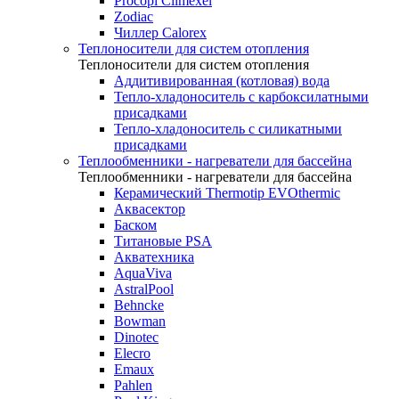
Procopi Climexel
Zodiac
Чиллер Calorex
Теплоносители для систем отопления
Теплоносители для систем отопления
Аддитивированная (котловая) вода
Тепло-хладоноситель с карбоксилатными
присадками
Тепло-хладоноситель с силикатными
присадками
Теплообменники - нагреватели для бассейна
Теплообменники - нагреватели для бассейна
Керамический Thermotip EVOthermic
Аквасектор
Баском
Титановые PSA
Акватехника
AquaViva
AstralPool
Behncke
Bowman
Dinotec
Elecro
Emaux
Pahlen