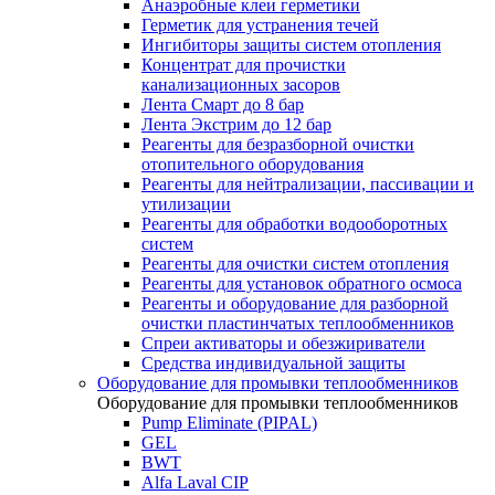
Анаэробные клеи герметики
Герметик для устранения течей
Ингибиторы защиты систем отопления
Концентрат для прочистки
канализационных засоров
Лента Смарт до 8 бар
Лента Экстрим до 12 бар
Реагенты для безразборной очистки
отопительного оборудования
Реагенты для нейтрализации, пассивации и
утилизации
Реагенты для обработки водооборотных
систем
Реагенты для очистки систем отопления
Реагенты для установок обратного осмоса
Реагенты и оборудование для разборной
очистки пластинчатых теплообменников
Спреи активаторы и обезжириватели
Средства индивидуальной защиты
Оборудование для промывки теплообменников
Оборудование для промывки теплообменников
Pump Eliminate (PIPAL)
GEL
BWT
Alfa Laval CIP