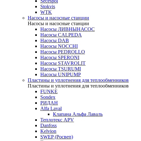
Secespol
Stokvis
WTK
Насосы и насосные станции
Насосы и насосные станции
Насосы ЛИВНЫНАСОС
Насосы CALPEDA
Насосы DAB
Насосы NOCCHI
Насосы PEDROLLO
Насосы SPERONI
Насосы STAVROLIT
Насосы TSURUMI
Насосы UNIPUMP
Пластины и уплотнения для теплообменников
Пластины и уплотнения для теплообменников
FUNKE
Sondex
РИДАН
Alfa Laval
Клапана Альфа Лаваль
Теплотекс APV
Danfoss
Kelvion
SWEP (Росвеп)