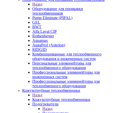
Назад
Оборудование для промывки
теплообменников
Pump Eliminate (PIPAL)
GEL
BWT
Alfa Laval CIP
Rothenberger
Aquamax
АкваProf (Asterion)
RIDGID
Комбинированные для теплообменного
оборудования и инженерных систем
Персональные элиминейторы для
теплообменного оборудования
Профессиональные элиминейторы для
инженерных систем
Профессиональные элиминейторы для
теплообменного оборудования
Кожухотрубные теплообменники
Назад
Кожухотрубные теплообменники
Подогреватели
Назад