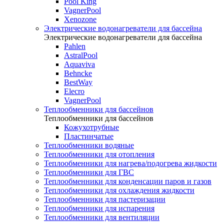
Pool King
VagnerPool
Xenozone
Электрические водонагреватели для бассейна
Электрические водонагреватели для бассейна
Pahlen
AstralPool
Aquaviva
Behncke
BestWay
Elecro
VagnerPool
Теплообменники для бассейнов
Теплообменники для бассейнов
Кожухотрубные
Пластинчатые
Теплообменники водяные
Теплообменники для отопления
Теплообменники для нагрева/подогрева жидкости
Теплообменники для ГВС
Теплообменники для конденсации паров и газов
Теплообменники для охлаждения жидкости
Теплообменники для пастеризации
Теплообменники для испарения
Теплообменники для вентиляции