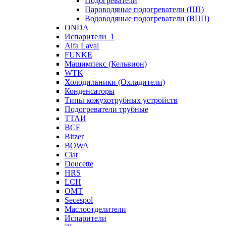
Подогреватели
Пароводяные подогреватели (ПП)
Водоводяные подогреватели (ВПП)
ONDA
Испарители_1
Alfa Laval
FUNKE
Машимпекс (Кельвион)
WTK
Холодильники (Охладители)
Конденсаторы
Типы кожухотрубных устройств
Подогреватели трубные
ТТАИ
BCF
Bitzer
BOWA
Ciat
Doucette
HRS
LCH
OMT
Secespol
Маслоотделители
Испарители