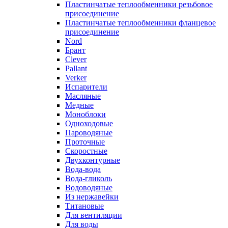
Пластинчатые теплообменники резьбовое
присоединение
Пластинчатые теплообменники фланцевое
присоединение
Nord
Брант
Clever
Pallant
Verker
Испарители
Масляные
Медные
Моноблоки
Одноходовые
Пароводяные
Проточные
Скоростные
Двухконтурные
Вода-вода
Вода-гликоль
Водоводяные
Из нержавейки
Титановые
Для вентиляции
Для воды