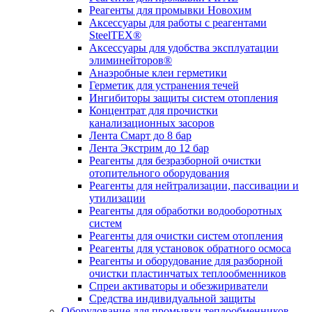
Реагенты для промывки Новохим
Аксессуары для работы с реагентами
SteelTEX®
Аксессуары для удобства эксплуатации
элиминейторов®
Анаэробные клеи герметики
Герметик для устранения течей
Ингибиторы защиты систем отопления
Концентрат для прочистки
канализационных засоров
Лента Смарт до 8 бар
Лента Экстрим до 12 бар
Реагенты для безразборной очистки
отопительного оборудования
Реагенты для нейтрализации, пассивации и
утилизации
Реагенты для обработки водооборотных
систем
Реагенты для очистки систем отопления
Реагенты для установок обратного осмоса
Реагенты и оборудование для разборной
очистки пластинчатых теплообменников
Спреи активаторы и обезжириватели
Средства индивидуальной защиты
Оборудование для промывки теплообменников