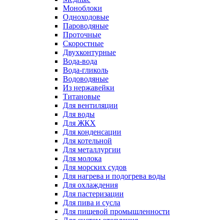
Моноблоки
Одноходовые
Пароводяные
Проточные
Скоростные
Двухконтурные
Вода-вода
Вода-гликоль
Водоводяные
Из нержавейки
Титановые
Для вентиляции
Для воды
Для ЖКХ
Для конденсации
Для котельной
Для металлургии
Для молока
Для морских судов
Для нагрева и подогрева воды
Для охлаждения
Для пастеризации
Для пива и сусла
Для пищевой промышленности