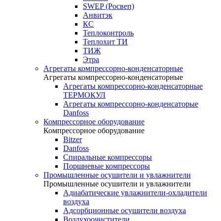
SWEP (Росвеп)
Анвитэк
КС
Теплоконтроль
Теплохит ТИ
ТИЖ
Этра
Агрегаты компрессорно-конденсаторные
Агрегаты компрессорно-конденсаторные
Агрегаты компрессорно-конденсаторные
ТЕРМОКУЛ
Агрегаты компрессорно-конденсаторые
Danfoss
Компрессорное оборудование
Компрессорное оборудование
Bitzer
Danfoss
Спиральные компрессоры
Поршневые компрессоры
Промышленные осушители и увлажнители
Промышленные осушители и увлажнители
Адиабатические увлажнители-охладители
воздуха
Адсорбционные осушители воздуха
Воздухоочистители