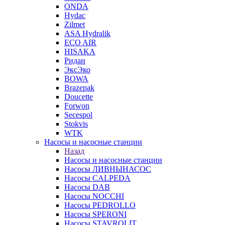
ONDA
Hydac
Zilmet
ASA Hydralik
ECO AIR
HISAKA
Ридан
ЭксЭко
BOWA
Brazepak
Doucette
Forwon
Secespol
Stokvis
WTK
Насосы и насосные станции
Назад
Насосы и насосные станции
Насосы ЛИВНЫНАСОС
Насосы CALPEDA
Насосы DAB
Насосы NOCCHI
Насосы PEDROLLO
Насосы SPERONI
Насосы STAVROLIT