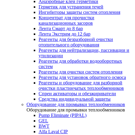
Анаэробные клеи герметики
Герметик для устранения течей
Ингибиторы защиты систем отопления
Концентрат для прочистки
канализационных засоров
Лента Смарт до 8 бар
Лента Экстрим до 12 бар
Реагенты для безразборной очистки
отопительного оборудования
Реагенты для нейтрализации, пассивации и
утилизации
Реагенты для обработки водооборотных
систем
Реагенты для очистки систем отопления
Реагенты для установок обратного осмоса
Реагенты и оборудование для разборной
очистки пластинчатых теплообменников
Спреи активаторы и обезжириватели
Средства индивидуальной защиты
Оборудование для промывки теплообменников
Оборудование для промывки теплообменников
Pump Eliminate (PIPAL)
GEL
BWT
Alfa Laval CIP