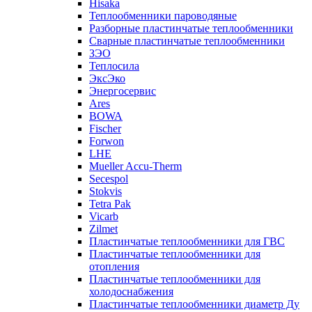
Hisaka
Теплообменники пароводяные
Разборные пластинчатые теплообменники
Сварные пластинчатые теплообменники
ЗЭО
Теплосила
ЭксЭко
Энергосервис
Ares
BOWA
Fischer
Forwon
LHE
Mueller Accu-Therm
Secespol
Stokvis
Tetra Pak
Vicarb
Zilmet
Пластинчатые теплообменники для ГВС
Пластинчатые теплообменники для
отопления
Пластинчатые теплообменники для
холодоснабжения
Пластинчатые теплообменники диаметр Ду