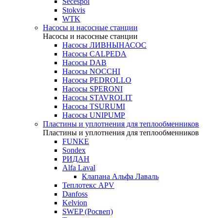
Secespol
Stokvis
WTK
Насосы и насосные станции
Насосы и насосные станции
Насосы ЛИВНЫНАСОС
Насосы CALPEDA
Насосы DAB
Насосы NOCCHI
Насосы PEDROLLO
Насосы SPERONI
Насосы STAVROLIT
Насосы TSURUMI
Насосы UNIPUMP
Пластины и уплотнения для теплообменников
Пластины и уплотнения для теплообменников
FUNKE
Sondex
РИДАН
Alfa Laval
Клапана Альфа Лаваль
Теплотекс APV
Danfoss
Kelvion
SWEP (Росвеп)