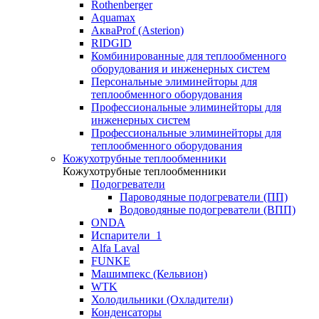
Rothenberger
Aquamax
АкваProf (Asterion)
RIDGID
Комбинированные для теплообменного
оборудования и инженерных систем
Персональные элиминейторы для
теплообменного оборудования
Профессиональные элиминейторы для
инженерных систем
Профессиональные элиминейторы для
теплообменного оборудования
Кожухотрубные теплообменники
Кожухотрубные теплообменники
Подогреватели
Пароводяные подогреватели (ПП)
Водоводяные подогреватели (ВПП)
ONDA
Испарители_1
Alfa Laval
FUNKE
Машимпекс (Кельвион)
WTK
Холодильники (Охладители)
Конденсаторы