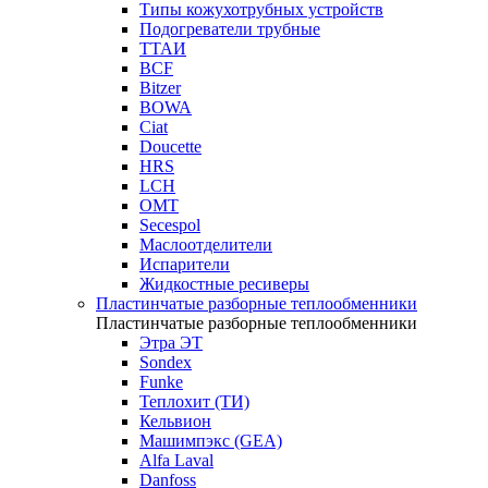
Типы кожухотрубных устройств
Подогреватели трубные
ТТАИ
BCF
Bitzer
BOWA
Ciat
Doucette
HRS
LCH
OMT
Secespol
Маслоотделители
Испарители
Жидкостные ресиверы
Пластинчатые разборные теплообменники
Пластинчатые разборные теплообменники
Этра ЭТ
Sondex
Funke
Теплохит (ТИ)
Кельвион
Машимпэкс (GEA)
Alfa Laval
Danfoss