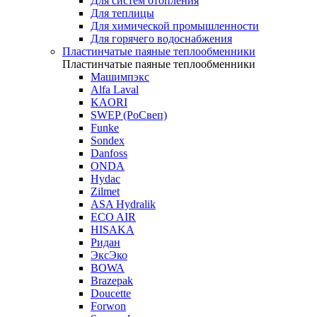
Для систем отопления
Для теплицы
Для химической промышленности
Для горячего водоснабжения
Пластинчатые паяные теплообменники
Пластинчатые паяные теплообменники
Машимпэкс
Alfa Laval
KAORI
SWEP (РоСвеп)
Funke
Sondex
Danfoss
ONDA
Hydac
Zilmet
ASA Hydralik
ECO AIR
HISAKA
Ридан
ЭксЭко
BOWA
Brazepak
Doucette
Forwon