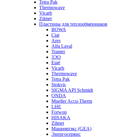
Tetra Pak
Thermowave
Vicarb
Zilmet
Пластины для теплообменников
BOWA
Ciat
Ares
Alfa Laval
Tranter
ЗЭО
Ещё
Vicarb
Thermowave
Tetra Pak
Stokvis
SIGMA API Schmidt
ONDA
Mueller Accu-Therm
LHE
Forwon
HISAKA
Zilmet
Машимпэкс (GEA)
Энергосервис