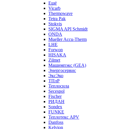
Ещё
Vicarb
Thermowave
Tetra Pak
Stokvis
SIGMA API Schmidt
ONDA
Mueller Accu-Therm
LHE
Forwon
HISAKA
Zilmet
Машимпэкс (GEA)
Энергосервис
ЭксЭко
ТПлР
Теплосила
Secespol
Fischer
РИДАН
Sondex
FUNKE
Теплотекс APV
Danfoss
Kelvion