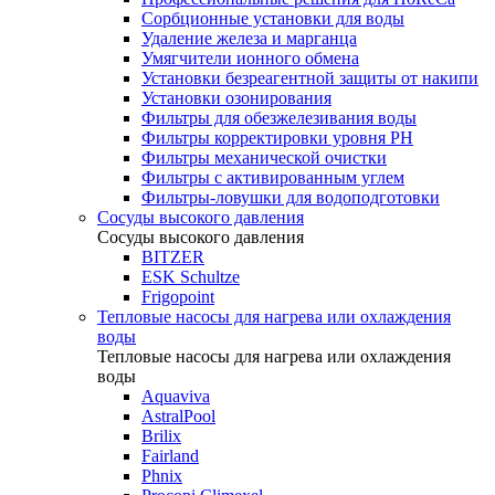
Сорбционные установки для воды
Удаление железа и марганца
Умягчители ионного обмена
Установки безреагентной защиты от накипи
Установки озонирования
Фильтры для обезжелезивания воды
Фильтры корректировки уровня PH
Фильтры механической очистки
Фильтры с активированным углем
Фильтры-ловушки для водоподготовки
Сосуды высокого давления
Сосуды высокого давления
BITZER
ESK Schultze
Frigopoint
Тепловые насосы для нагрева или охлаждения
воды
Тепловые насосы для нагрева или охлаждения
воды
Aquaviva
AstralPool
Brilix
Fairland
Phnix