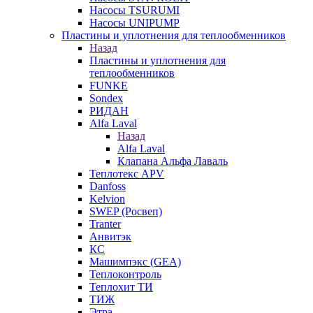
Насосы TSURUMI
Насосы UNIPUMP
Пластины и уплотнения для теплообменников
Назад
Пластины и уплотнения для
теплообменников
FUNKE
Sondex
РИДАН
Alfa Laval
Назад
Alfa Laval
Клапана Альфа Лаваль
Теплотекс APV
Danfoss
Kelvion
SWEP (Росвеп)
Tranter
Анвитэк
КС
Машимпэкс (GEA)
Теплоконтроль
Теплохит ТИ
ТИЖ
Этра