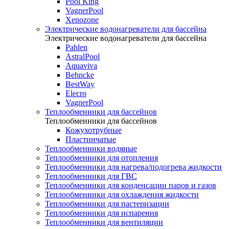
Pool King
VagnerPool
Xenozone
Электрические водонагреватели для бассейна
Электрические водонагреватели для бассейна
Pahlen
AstralPool
Aquaviva
Behncke
BestWay
Elecro
VagnerPool
Теплообменники для бассейнов
Теплообменники для бассейнов
Кожухотрубные
Пластинчатые
Теплообменники водяные
Теплообменники для отопления
Теплообменники для нагрева/подогрева жидкости
Теплообменники для ГВС
Теплообменники для конденсации паров и газов
Теплообменники для охлаждения жидкости
Теплообменники для пастеризации
Теплообменники для испарения
Теплообменники для вентиляции