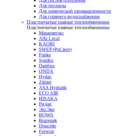
Для систем отопления
Для теплицы
Для химической промышленности
Для горячего водоснабжения
Пластинчатые паяные теплообменники
Пластинчатые паяные теплообменники
Машимпэкс
Alfa Laval
KAORI
SWEP (РоСвеп)
Funke
Sondex
Danfoss
ONDA
Hydac
Zilmet
ASA Hydralik
ECO AIR
HISAKA
Ридан
ЭксЭко
BOWA
Brazepak
Doucette
Forwon