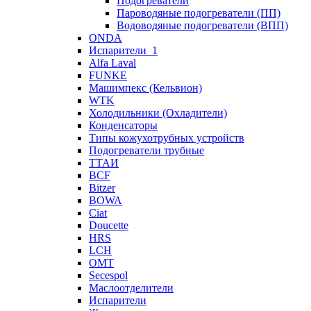
Подогреватели
Пароводяные подогреватели (ПП)
Водоводяные подогреватели (ВПП)
ONDA
Испарители_1
Alfa Laval
FUNKE
Машимпекс (Кельвион)
WTK
Холодильники (Охладители)
Конденсаторы
Типы кожухотрубных устройств
Подогреватели трубные
ТТАИ
BCF
Bitzer
BOWA
Ciat
Doucette
HRS
LCH
OMT
Secespol
Маслоотделители
Испарители