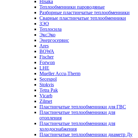
Hisaka
Теплообменники пароводяные
Разборные пластинчатые теплообменники
Сварные пластинчатые теплообменники
ЗЭО
Теплосила
ЭксЭко
Энергосервис
Ares
BOWA
Fischer
Forwon
LHE
Mueller Accu-Therm
Secespol
Stokvis
Tetra Pak
Vicarb
Zilmet
Пластинчатые теплообменники для ГВС
Пластинчатые теплообменники для
отопления
Пластинчатые теплообменники для
холодоснабжения
Пластинчатые теплообменники диаметр Ду