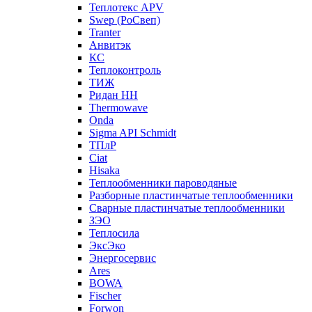
Теплотекс APV
Swep (РоСвеп)
Tranter
Анвитэк
КС
Теплоконтроль
ТИЖ
Ридан НН
Thermowave
Onda
Sigma API Schmidt
ТПлР
Ciat
Hisaka
Теплообменники пароводяные
Разборные пластинчатые теплообменники
Сварные пластинчатые теплообменники
ЗЭО
Теплосила
ЭксЭко
Энергосервис
Ares
BOWA
Fischer
Forwon