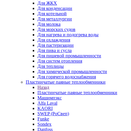
Для ЖКХ
Для конденсации
Для котельной
Для металлургии
Для молока
Для морских судов
Для нагрева и подогрева воды
Для охлаждения
Для пастеризации
Для пива и сусла
Для пищевой промышленности
Для систем отопления
Для теплицы
Для химической промышленности
Для горячего водоснабжения
Пластинчатые паяные теплообменники
Назад
Пластинчатые паяные теплообменники
Машимпэкс
Alfa Laval
KAORI
SWEP (РоСвеп)
Funke
Sondex
Danfoss