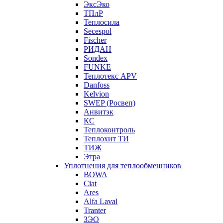
ЭксЭко
ТПлР
Теплосила
Secespol
Fischer
РИДАН
Sondex
FUNKE
Теплотекс APV
Danfoss
Kelvion
SWEP (Росвеп)
Анвитэк
КС
Теплоконтроль
Теплохит ТИ
ТИЖ
Этра
Уплотнения для теплообменников
BOWA
Ciat
Ares
Alfa Laval
Tranter
ЗЭО