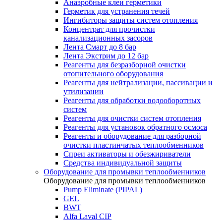
Анаэробные клеи герметики
Герметик для устранения течей
Ингибиторы защиты систем отопления
Концентрат для прочистки
канализационных засоров
Лента Смарт до 8 бар
Лента Экстрим до 12 бар
Реагенты для безразборной очистки
отопительного оборудования
Реагенты для нейтрализации, пассивации и
утилизации
Реагенты для обработки водооборотных
систем
Реагенты для очистки систем отопления
Реагенты для установок обратного осмоса
Реагенты и оборудование для разборной
очистки пластинчатых теплообменников
Спреи активаторы и обезжириватели
Средства индивидуальной защиты
Оборудование для промывки теплообменников
Оборудование для промывки теплообменников
Pump Eliminate (PIPAL)
GEL
BWT
Alfa Laval CIP