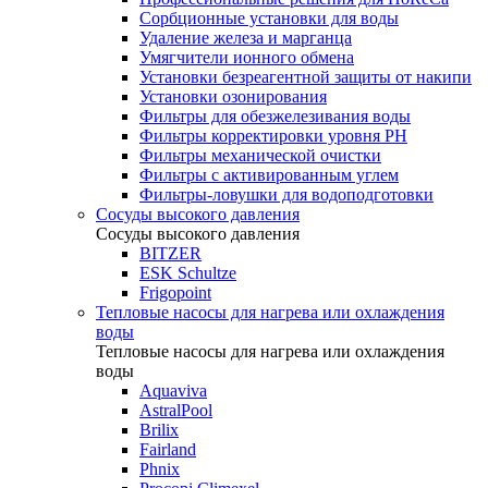
Сорбционные установки для воды
Удаление железа и марганца
Умягчители ионного обмена
Установки безреагентной защиты от накипи
Установки озонирования
Фильтры для обезжелезивания воды
Фильтры корректировки уровня PH
Фильтры механической очистки
Фильтры с активированным углем
Фильтры-ловушки для водоподготовки
Сосуды высокого давления
Сосуды высокого давления
BITZER
ESK Schultze
Frigopoint
Тепловые насосы для нагрева или охлаждения
воды
Тепловые насосы для нагрева или охлаждения
воды
Aquaviva
AstralPool
Brilix
Fairland
Phnix