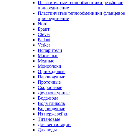
Пластинчатые теплообменники резьбовое
присоединение
Пластинчатые теплообменники фланцевое
присоединение
Nord
Брант
Clever
Pallant
Verker
Испарители
Масляные
Медные
Моноблоки
Одноходовые
Пароводяные
Проточные
Скоростные
Двухконтурные
Вода-вода
Вода-гликоль
Водоводяные
Из нержавейки
Титановые
Для вентиляции
Для воды