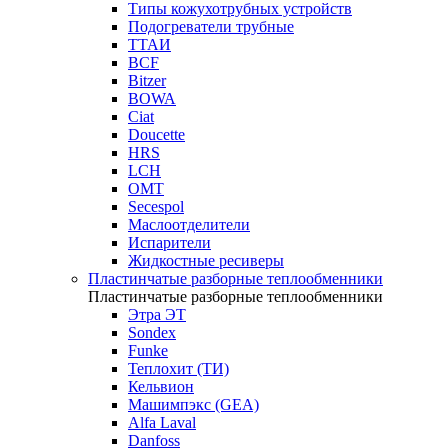
Типы кожухотрубных устройств
Подогреватели трубные
ТТАИ
BCF
Bitzer
BOWA
Ciat
Doucette
HRS
LCH
OMT
Secespol
Маслоотделители
Испарители
Жидкостные ресиверы
Пластинчатые разборные теплообменники
Пластинчатые разборные теплообменники
Этра ЭТ
Sondex
Funke
Теплохит (ТИ)
Кельвион
Машимпэкс (GEA)
Alfa Laval
Danfoss