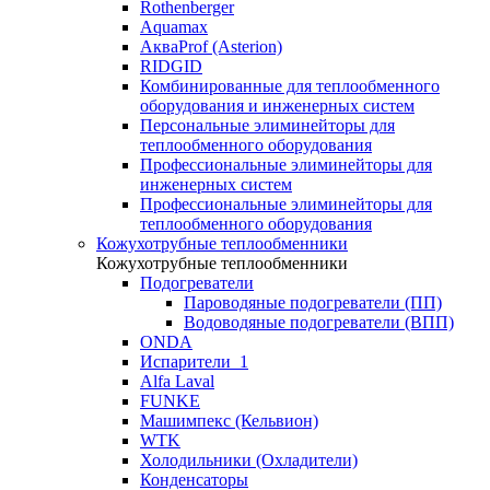
Rothenberger
Aquamax
АкваProf (Asterion)
RIDGID
Комбинированные для теплообменного
оборудования и инженерных систем
Персональные элиминейторы для
теплообменного оборудования
Профессиональные элиминейторы для
инженерных систем
Профессиональные элиминейторы для
теплообменного оборудования
Кожухотрубные теплообменники
Кожухотрубные теплообменники
Подогреватели
Пароводяные подогреватели (ПП)
Водоводяные подогреватели (ВПП)
ONDA
Испарители_1
Alfa Laval
FUNKE
Машимпекс (Кельвион)
WTK
Холодильники (Охладители)
Конденсаторы