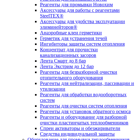
Реагенты для промывки Новохим
Аксессуары для работы с реагентами
SteelTEX®
Аксессуары для удобства эксплуатации
элиминейторов®
Анаэробные клеи герметики
Герметик для устранения течей
Ингибиторы защиты систем отопления
Концентрат для прочистки
канализационных засоров
Лента Смарт до 8 бар
Лента Экстрим до 12 бар
Реагенты для безразборной очистки
отопительного оборудования
Реагенты для нейтрализации, пассивации и
утилизации
Реагенты для обработки водооборотных
систем
Реагенты для очистки систем отопления
Реагенты для установок обратного осмоса
Реагенты и оборудование для разборной
очистки пластинчатых теплообменников
Спреи активаторы и обезжириватели
Средства индивидуальной защиты
Оборудование для промывки теплообменников