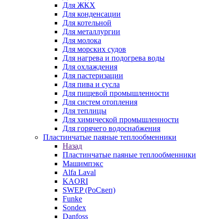
Для ЖКХ
Для конденсации
Для котельной
Для металлургии
Для молока
Для морских судов
Для нагрева и подогрева воды
Для охлаждения
Для пастеризации
Для пива и сусла
Для пищевой промышленности
Для систем отопления
Для теплицы
Для химической промышленности
Для горячего водоснабжения
Пластинчатые паяные теплообменники
Назад
Пластинчатые паяные теплообменники
Машимпэкс
Alfa Laval
KAORI
SWEP (РоСвеп)
Funke
Sondex
Danfoss