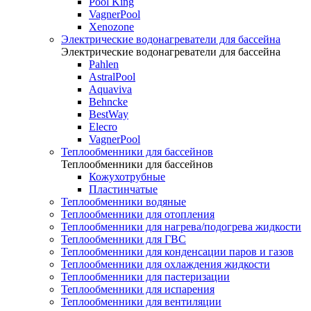
Pool King
VagnerPool
Xenozone
Электрические водонагреватели для бассейна
Электрические водонагреватели для бассейна
Pahlen
AstralPool
Aquaviva
Behncke
BestWay
Elecro
VagnerPool
Теплообменники для бассейнов
Теплообменники для бассейнов
Кожухотрубные
Пластинчатые
Теплообменники водяные
Теплообменники для отопления
Теплообменники для нагрева/подогрева жидкости
Теплообменники для ГВС
Теплообменники для конденсации паров и газов
Теплообменники для охлаждения жидкости
Теплообменники для пастеризации
Теплообменники для испарения
Теплообменники для вентиляции