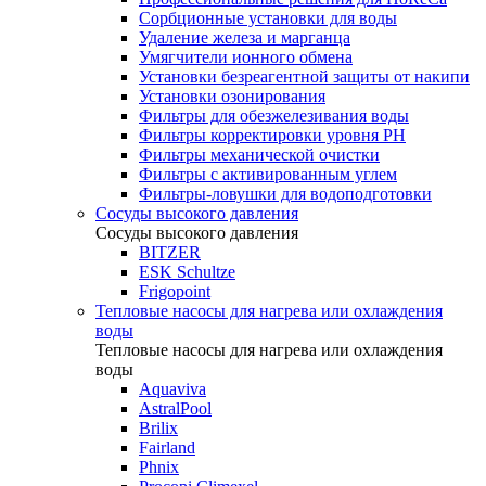
Сорбционные установки для воды
Удаление железа и марганца
Умягчители ионного обмена
Установки безреагентной защиты от накипи
Установки озонирования
Фильтры для обезжелезивания воды
Фильтры корректировки уровня PH
Фильтры механической очистки
Фильтры с активированным углем
Фильтры-ловушки для водоподготовки
Сосуды высокого давления
Сосуды высокого давления
BITZER
ESK Schultze
Frigopoint
Тепловые насосы для нагрева или охлаждения
воды
Тепловые насосы для нагрева или охлаждения
воды
Aquaviva
AstralPool
Brilix
Fairland
Phnix