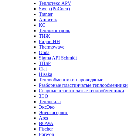
Теплотекс APV
Swep (РоСвеп)
Tranter
Анвитэк
КС
Теплоконтроль
ТИЖ
Ридан НН
Thermowave
Onda
Sigma API Schmidt
ТПлР
Ciat
Hisaka
Теплообменники пароводяные
Разборные пластинчатые теплообменники
Сварные пластинчатые теплообменники
ЗЭО
Теплосила
ЭксЭко
Энергосервис
Ares
BOWA
Fischer
Forwon