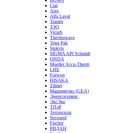
BOWA
Ciat
Ares
Alfa Laval
Tranter
ЗЭО
Vicarb
Thermowave
Tetra Pak
Stokvis
SIGMA API Schmidt
ONDA
Mueller Accu-Therm
LHE
Forwon
HISAKA
Zilmet
Машимпэкс (GEA)
Энергосервис
ЭксЭко
ТПлР
Теплосила
Secespol
Fischer
РИДАН