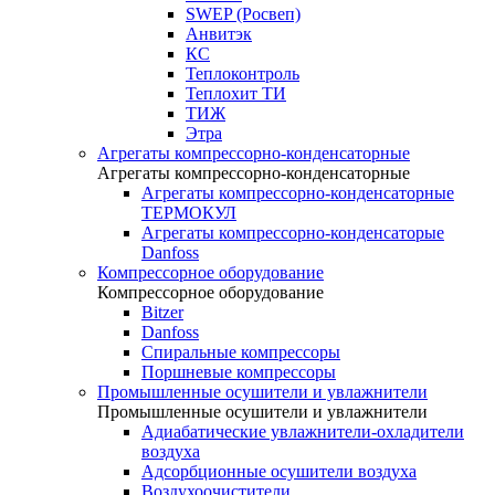
SWEP (Росвеп)
Анвитэк
КС
Теплоконтроль
Теплохит ТИ
ТИЖ
Этра
Агрегаты компрессорно-конденсаторные
Агрегаты компрессорно-конденсаторные
Агрегаты компрессорно-конденсаторные
ТЕРМОКУЛ
Агрегаты компрессорно-конденсаторые
Danfoss
Компрессорное оборудование
Компрессорное оборудование
Bitzer
Danfoss
Спиральные компрессоры
Поршневые компрессоры
Промышленные осушители и увлажнители
Промышленные осушители и увлажнители
Адиабатические увлажнители-охладители
воздуха
Адсорбционные осушители воздуха
Воздухоочистители