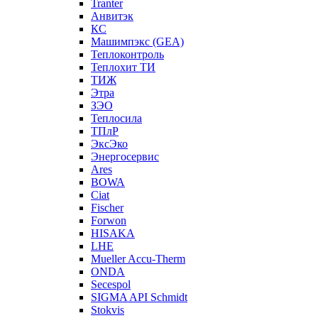
Tranter
Анвитэк
КС
Машимпэкс (GEA)
Теплоконтроль
Теплохит ТИ
ТИЖ
Этра
ЗЭО
Теплосила
ТПлР
ЭксЭко
Энергосервис
Ares
BOWA
Ciat
Fischer
Forwon
HISAKA
LHE
Mueller Accu-Therm
ONDA
Secespol
SIGMA API Schmidt
Stokvis