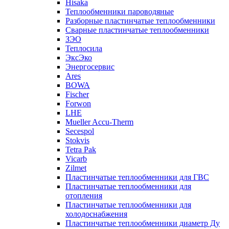
Hisaka
Теплообменники пароводяные
Разборные пластинчатые теплообменники
Сварные пластинчатые теплообменники
ЗЭО
Теплосила
ЭксЭко
Энергосервис
Ares
BOWA
Fischer
Forwon
LHE
Mueller Accu-Therm
Secespol
Stokvis
Tetra Pak
Vicarb
Zilmet
Пластинчатые теплообменники для ГВС
Пластинчатые теплообменники для
отопления
Пластинчатые теплообменники для
холодоснабжения
Пластинчатые теплообменники диаметр Ду