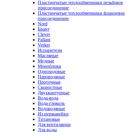
Пластинчатые теплообменники резьбовое
присоединение
Пластинчатые теплообменники фланцевое
присоединение
Nord
Брант
Clever
Pallant
Verker
Испарители
Масляные
Медные
Моноблоки
Одноходовые
Пароводяные
Проточные
Скоростные
Двухконтурные
Вода-вода
Вода-гликоль
Водоводяные
Из нержавейки
Титановые
Для вентиляции
Для воды