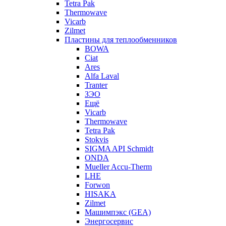
Tetra Pak
Thermowave
Vicarb
Zilmet
Пластины для теплообменников
BOWA
Ciat
Ares
Alfa Laval
Tranter
ЗЭО
Ещё
Vicarb
Thermowave
Tetra Pak
Stokvis
SIGMA API Schmidt
ONDA
Mueller Accu-Therm
LHE
Forwon
HISAKA
Zilmet
Машимпэкс (GEA)
Энергосервис