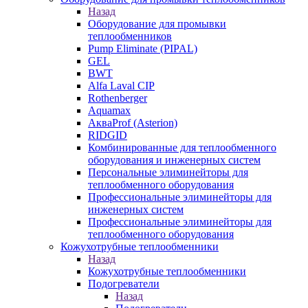
Назад
Оборудование для промывки
теплообменников
Pump Eliminate (PIPAL)
GEL
BWT
Alfa Laval CIP
Rothenberger
Aquamax
АкваProf (Asterion)
RIDGID
Комбинированные для теплообменного
оборудования и инженерных систем
Персональные элиминейторы для
теплообменного оборудования
Профессиональные элиминейторы для
инженерных систем
Профессиональные элиминейторы для
теплообменного оборудования
Кожухотрубные теплообменники
Назад
Кожухотрубные теплообменники
Подогреватели
Назад