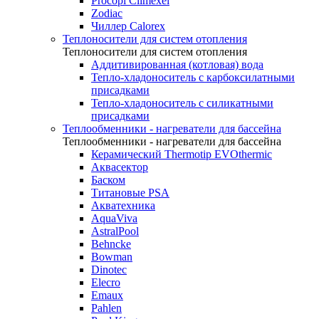
Procopi Climexel
Zodiac
Чиллер Calorex
Теплоносители для систем отопления
Теплоносители для систем отопления
Аддитивированная (котловая) вода
Тепло-хладоноситель с карбоксилатными
присадками
Тепло-хладоноситель с силикатными
присадками
Теплообменники - нагреватели для бассейна
Теплообменники - нагреватели для бассейна
Керамический Thermotip EVOthermic
Аквасектор
Баском
Титановые PSA
Акватехника
AquaViva
AstralPool
Behncke
Bowman
Dinotec
Elecro
Emaux
Pahlen