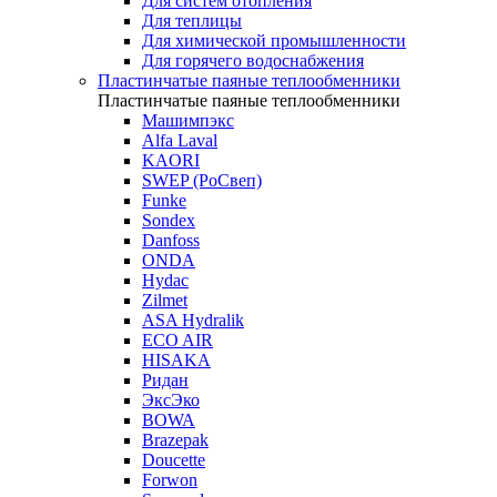
Для систем отопления
Для теплицы
Для химической промышленности
Для горячего водоснабжения
Пластинчатые паяные теплообменники
Пластинчатые паяные теплообменники
Машимпэкс
Alfa Laval
KAORI
SWEP (РоСвеп)
Funke
Sondex
Danfoss
ONDA
Hydac
Zilmet
ASA Hydralik
ECO AIR
HISAKA
Ридан
ЭксЭко
BOWA
Brazepak
Doucette
Forwon