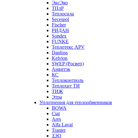
ЭксЭко
ТПлР
Теплосила
Secespol
Fischer
РИДАН
Sondex
FUNKE
Теплотекс APV
Danfoss
Kelvion
SWEP (Росвеп)
Анвитэк
КС
Теплоконтроль
Теплохит ТИ
ТИЖ
Этра
Уплотнения для теплообменников
BOWA
Ciat
Ares
Alfa Laval
Tranter
ЗЭО