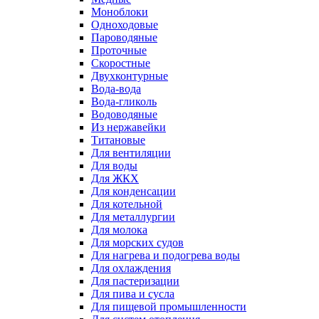
Моноблоки
Одноходовые
Пароводяные
Проточные
Скоростные
Двухконтурные
Вода-вода
Вода-гликоль
Водоводяные
Из нержавейки
Титановые
Для вентиляции
Для воды
Для ЖКХ
Для конденсации
Для котельной
Для металлургии
Для молока
Для морских судов
Для нагрева и подогрева воды
Для охлаждения
Для пастеризации
Для пива и сусла
Для пищевой промышленности