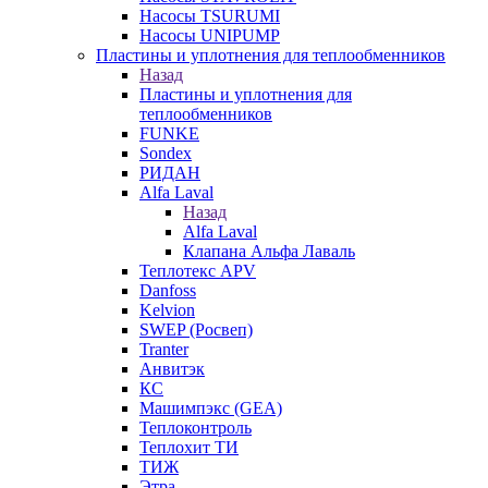
Насосы TSURUMI
Насосы UNIPUMP
Пластины и уплотнения для теплообменников
Назад
Пластины и уплотнения для
теплообменников
FUNKE
Sondex
РИДАН
Alfa Laval
Назад
Alfa Laval
Клапана Альфа Лаваль
Теплотекс APV
Danfoss
Kelvion
SWEP (Росвеп)
Tranter
Анвитэк
КС
Машимпэкс (GEA)
Теплоконтроль
Теплохит ТИ
ТИЖ
Этра