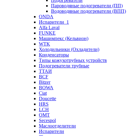
Подогреватели
Пароводяные подогреватели (ПП)
Водоводяные подогреватели (ВПП)
ONDA
Испарители_1
Alfa Laval
FUNKE
Машимпекс (Кельвион)
WTK
Холодильники (Охладители)
Конденсаторы
Типы кожухотрубных устройств
Подогреватели трубные
ТТАИ
BCF
Bitzer
BOWA
Ciat
Doucette
HRS
LCH
OMT
Secespol
Маслоотделители
Испарители