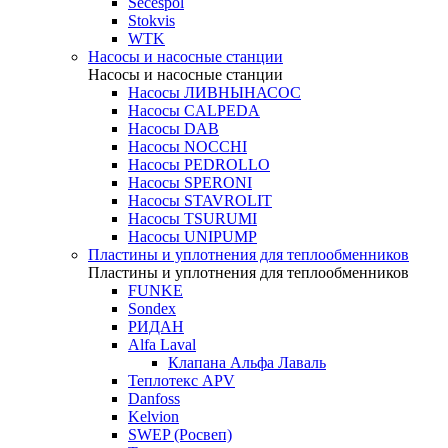
Secespol
Stokvis
WTK
Насосы и насосные станции
Насосы и насосные станции
Насосы ЛИВНЫНАСОС
Насосы CALPEDA
Насосы DAB
Насосы NOCCHI
Насосы PEDROLLO
Насосы SPERONI
Насосы STAVROLIT
Насосы TSURUMI
Насосы UNIPUMP
Пластины и уплотнения для теплообменников
Пластины и уплотнения для теплообменников
FUNKE
Sondex
РИДАН
Alfa Laval
Клапана Альфа Лаваль
Теплотекс APV
Danfoss
Kelvion
SWEP (Росвеп)