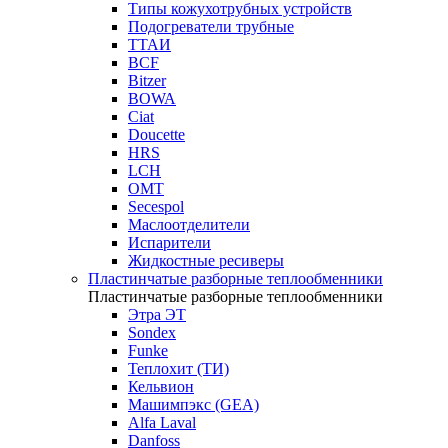
Типы кожухотрубных устройств
Подогреватели трубные
ТТАИ
BCF
Bitzer
BOWA
Ciat
Doucette
HRS
LCH
OMT
Secespol
Маслоотделители
Испарители
Жидкостные ресиверы
Пластинчатые разборные теплообменники
Пластинчатые разборные теплообменники
Этра ЭТ
Sondex
Funke
Теплохит (ТИ)
Кельвион
Машимпэкс (GEA)
Alfa Laval
Danfoss