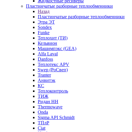
Жидкостные ресиверы
Пластинчатые разборные теплообменники
Назад
Пластинчатые разборные теплообменники
Этра ЭТ
Sondex
Funke
Теплохит (ТИ)
Кельвион
Машимпэкс (GEA)
Alfa Laval
Danfoss
Теплотекс APV
Swep (РоСвеп)
Tranter
Анвитэк
КС
Теплоконтроль
ТИЖ
Ридан НН
Thermowave
Onda
Sigma API Schmidt
ТПлР
Ciat