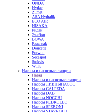
ONDA
Hydac
Zilmet
ASA Hydralik
ECO AIR
HISAKA
Ридан
ЭксЭко
BOWA
Brazepak
Doucette
Forwon
Secespol
Stokvis
WTK
Насосы и насосные станции
Назад
Насосы и насосные станции
Насосы ЛИВНЫНАСОС
Насосы CALPEDA
Насосы DAB
Насосы NOCCHI
Насосы PEDROLLO
Насосы SPERONI
Насосы STAVROLIT