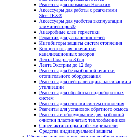
Реагенты для промывки Новохим
Аксессуары для работы с реагентами
SteelTEX®
Аксессуары для удобства эксплуатации
элиминейторов®
Анаэробные клеи герметики
Герметик для устранения течей
Ингибиторы защиты систем отопления
Концентрат для прочистки
канализационных засоров
Лента Смарт до 8 бар
Лента Экстрим до 12 бар
Реагенты для безразборной очистки
отопительного оборудования
Реагенты для нейтрализации, пассивации и
утилизации
Реагенты для обработки водооборотных
систем
Реагенты для очистки систем отопления
Реагенты для установок обратного осмоса
Реагенты и оборудование для разборной
очистки пластинчатых теплообменников
Спреи активаторы и обезжириватели
Средства индивидуальной защиты
Оборудование для промывки теплообменников