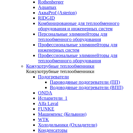
Rothenberger
Aquamax
АкваProf (Asterion)
RIDGID
Комбинированные для теплообменного
оборудования и инженерных систем
Персональные элиминейторы для
теплообменного оборудования
Профессиональные элиминейторы для
инженерных систем
Профессиональные элиминейторы для
теплообменного оборудования
Кожухотрубные теплообменники
Кожухотрубные теплообменники
Подогреватели
Пароводяные подогреватели (ПП)
Водоводяные подогреватели (ВПП)
ONDA
Испарители_1
Alfa Laval
FUNKE
Машимпекс (Кельвион)
WTK
Холодильники (Охладители)
Конденсаторы