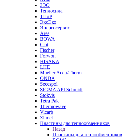
ЗЭО
Теплосила
ТПлР
ЭксЭко
Энергосервис
Ares
BOWA
Ciat
Fischer
Forwon
HISAKA
LHE
Mueller Accu-Therm
ONDA
Secespol
SIGMA API Schmidt
Stokvis
Tetra Pak
Thermowave
Vicarb
Zilmet
Пластины для теплообменников
Назад
Пластины для теплообменников