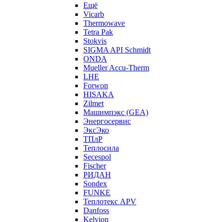
Ещё
Vicarb
Thermowave
Tetra Pak
Stokvis
SIGMA API Schmidt
ONDA
Mueller Accu-Therm
LHE
Forwon
HISAKA
Zilmet
Машимпэкс (GEA)
Энергосервис
ЭксЭко
ТПлР
Теплосила
Secespol
Fischer
РИДАН
Sondex
FUNKE
Теплотекс APV
Danfoss
Kelvion