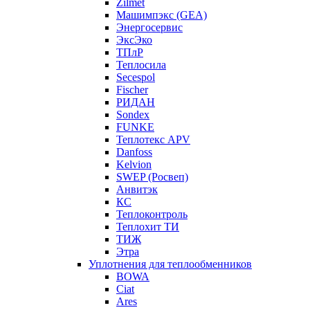
Zilmet
Машимпэкс (GEA)
Энергосервис
ЭксЭко
ТПлР
Теплосила
Secespol
Fischer
РИДАН
Sondex
FUNKE
Теплотекс APV
Danfoss
Kelvion
SWEP (Росвеп)
Анвитэк
КС
Теплоконтроль
Теплохит ТИ
ТИЖ
Этра
Уплотнения для теплообменников
BOWA
Ciat
Ares