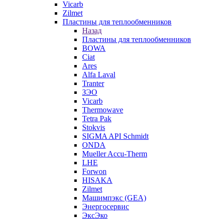
Vicarb
Zilmet
Пластины для теплообменников
Назад
Пластины для теплообменников
BOWA
Ciat
Ares
Alfa Laval
Tranter
ЗЭО
Vicarb
Thermowave
Tetra Pak
Stokvis
SIGMA API Schmidt
ONDA
Mueller Accu-Therm
LHE
Forwon
HISAKA
Zilmet
Машимпэкс (GEA)
Энергосервис
ЭксЭко