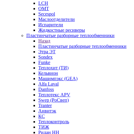
LCH
OMT
Secespol
Маслоотделители
Испарители
Жидкостные ресиверы
Пластинчатые разборные теплообменники
Назад
Пластинчатые разборные теплообменники
Этра ЭТ
Sondex
Funke
Теплохит (ТИ)
Кельвион
Машимпэкс (GEA)
Alfa Laval
Danfoss
Теплотекс APV
Swep (РоСвеп)
Tranter
Анвитэк
КС
Теплоконтроль
ТИЖ
Ридан НН