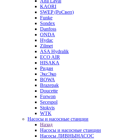
Alfa Laval
KAORI
SWEP (РоСвеп)
Funke
Sondex
Danfoss
ONDA
Hydac
Zilmet
ASA Hydralik
ECO AIR
HISAKA
Ридан
ЭксЭко
BOWA
Brazepak
Doucette
Forwon
Secespol
Stokvis
WTK
Насосы и насосные станции
Назад
Насосы и насосные станции
Насосы ЛИВНЫНАСОС