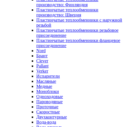
производство: Финляндия
Пластинчатые теплообменники
производство: Швеция
Пластинчатые теплообменники с наружной
резьбой
Пластинчатые теплообменники резьбовое
присоединение
Пластинчатые теплообменники фланцевое
присоединение
Nord
Брант
Clever
Pallant
Verker
Испарители
Масляные
Медные
Моноблоки
Одноходовые
Пароводяные
Проточные
Скоростные
Двухконтурные
Вода-вода