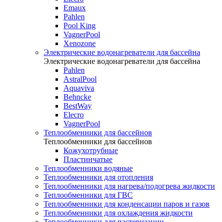
Emaux
Pahlen
Pool King
VagnerPool
Xenozone
Электрические водонагреватели для бассейна
Электрические водонагреватели для бассейна
Pahlen
AstralPool
Aquaviva
Behncke
BestWay
Elecro
VagnerPool
Теплообменники для бассейнов
Теплообменники для бассейнов
Кожухотрубные
Пластинчатые
Теплообменники водяные
Теплообменники для отопления
Теплообменники для нагрева/подогрева жидкости
Теплообменники для ГВС
Теплообменники для конденсации паров и газов
Теплообменники для охлаждения жидкости
Теплообменники для пастеризации