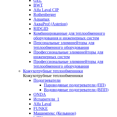
GEL
BWT
Alfa Laval CIP
Rothenberger
Aquamax
АкваProf (Asterion)
RIDGID
Комбинированные для теплообменного
оборудования и инженерных систем
Персональные элиминейторы для
теплообменного оборудования
Профессиональные элиминейторы для
инженерных систем
Профессиональные элиминейторы для
теплообменного оборудования
Кожухотрубные теплообменники
Кожухотрубные теплообменники
Подогреватели
Пароводяные подогреватели (ПП)
Водоводяные подогреватели (ВПП)
ONDA
Испарители_1
Alfa Laval
FUNKE
Машимпекс (Кельвион)