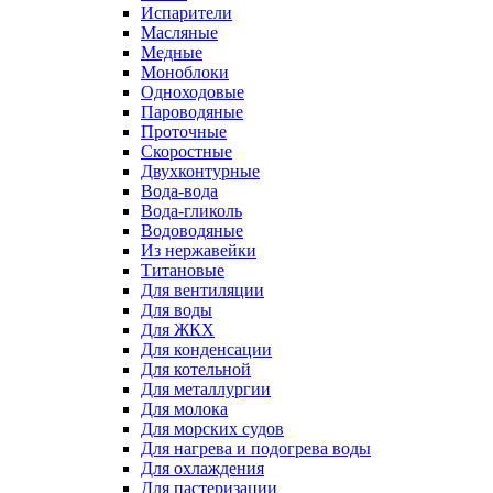
Испарители
Масляные
Медные
Моноблоки
Одноходовые
Пароводяные
Проточные
Скоростные
Двухконтурные
Вода-вода
Вода-гликоль
Водоводяные
Из нержавейки
Титановые
Для вентиляции
Для воды
Для ЖКХ
Для конденсации
Для котельной
Для металлургии
Для молока
Для морских судов
Для нагрева и подогрева воды
Для охлаждения
Для пастеризации