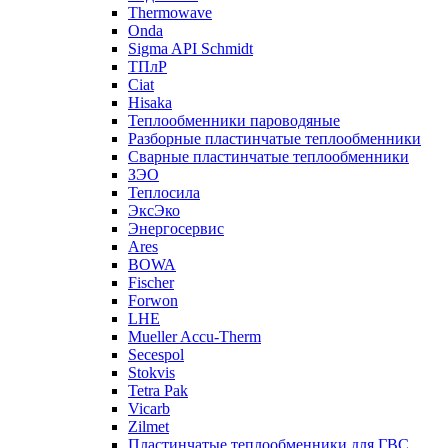
Thermowave
Onda
Sigma API Schmidt
ТПлР
Ciat
Hisaka
Теплообменники пароводяные
Разборные пластинчатые теплообменники
Сварные пластинчатые теплообменники
ЗЭО
Теплосила
ЭксЭко
Энергосервис
Ares
BOWA
Fischer
Forwon
LHE
Mueller Accu-Therm
Secespol
Stokvis
Tetra Pak
Vicarb
Zilmet
Пластинчатые теплообменники для ГВС