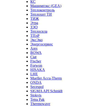
КС
Машимпэкс (GEA)
Теплоконтроль
Теплохит ТИ
ТИЖ
Этра
ЗЭО
Теплосила
ТПлР
ЭксЭко
Энергосервис
Ares
BOWA
Ciat
Fischer
Forwon
HISAKA
LHE
Mueller Accu-Therm
ONDA
Secespol
SIGMA API Schmidt
Stokvis
Tetra Pak
Thermowave