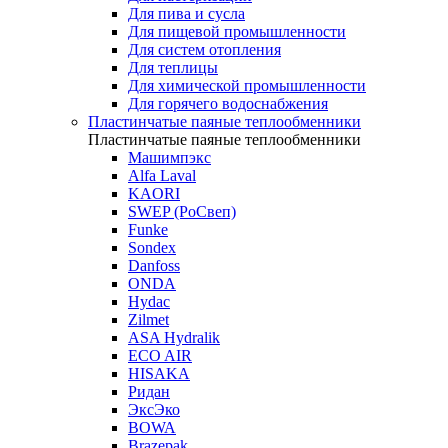
Для пива и сусла
Для пищевой промышленности
Для систем отопления
Для теплицы
Для химической промышленности
Для горячего водоснабжения
Пластинчатые паяные теплообменники
Пластинчатые паяные теплообменники
Машимпэкс
Alfa Laval
KAORI
SWEP (РоСвеп)
Funke
Sondex
Danfoss
ONDA
Hydac
Zilmet
ASA Hydralik
ECO AIR
HISAKA
Ридан
ЭксЭко
BOWA
Brazepak