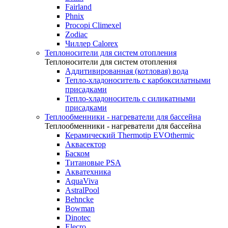
Fairland
Phnix
Procopi Climexel
Zodiac
Чиллер Calorex
Теплоносители для систем отопления
Теплоносители для систем отопления
Аддитивированная (котловая) вода
Тепло-хладоноситель с карбоксилатными
присадками
Тепло-хладоноситель с силикатными
присадками
Теплообменники - нагреватели для бассейна
Теплообменники - нагреватели для бассейна
Керамический Thermotip EVOthermic
Аквасектор
Баском
Титановые PSA
Акватехника
AquaViva
AstralPool
Behncke
Bowman
Dinotec
Elecro