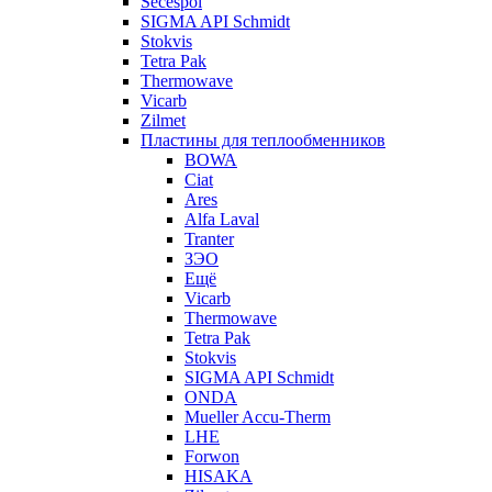
Secespol
SIGMA API Schmidt
Stokvis
Tetra Pak
Thermowave
Vicarb
Zilmet
Пластины для теплообменников
BOWA
Ciat
Ares
Alfa Laval
Tranter
ЗЭО
Ещё
Vicarb
Thermowave
Tetra Pak
Stokvis
SIGMA API Schmidt
ONDA
Mueller Accu-Therm
LHE
Forwon
HISAKA