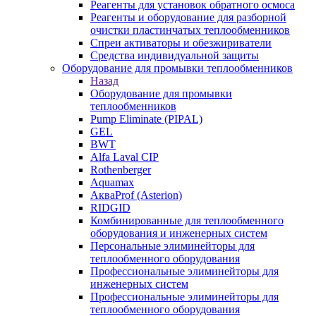
Реагенты для установок обратного осмоса
Реагенты и оборудование для разборной
очистки пластинчатых теплообменников
Спреи активаторы и обезжириватели
Средства индивидуальной защиты
Оборудование для промывки теплообменников
Назад
Оборудование для промывки
теплообменников
Pump Eliminate (PIPAL)
GEL
BWT
Alfa Laval CIP
Rothenberger
Aquamax
АкваProf (Asterion)
RIDGID
Комбинированные для теплообменного
оборудования и инженерных систем
Персональные элиминейторы для
теплообменного оборудования
Профессиональные элиминейторы для
инженерных систем
Профессиональные элиминейторы для
теплообменного оборудования