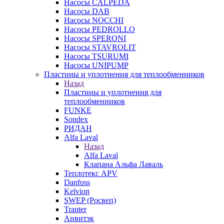
Насосы CALPEDA
Насосы DAB
Насосы NOCCHI
Насосы PEDROLLO
Насосы SPERONI
Насосы STAVROLIT
Насосы TSURUMI
Насосы UNIPUMP
Пластины и уплотнения для теплообменников
Назад
Пластины и уплотнения для
теплообменников
FUNKE
Sondex
РИДАН
Alfa Laval
Назад
Alfa Laval
Клапана Альфа Лаваль
Теплотекс APV
Danfoss
Kelvion
SWEP (Росвеп)
Tranter
Анвитэк