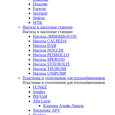
Doucette
Forwon
Secespol
Stokvis
WTK
Насосы и насосные станции
Насосы и насосные станции
Насосы ЛИВНЫНАСОС
Насосы CALPEDA
Насосы DAB
Насосы NOCCHI
Насосы PEDROLLO
Насосы SPERONI
Насосы STAVROLIT
Насосы TSURUMI
Насосы UNIPUMP
Пластины и уплотнения для теплообменников
Пластины и уплотнения для теплообменников
FUNKE
Sondex
РИДАН
Alfa Laval
Клапана Альфа Лаваль
Теплотекс APV
Danfoss