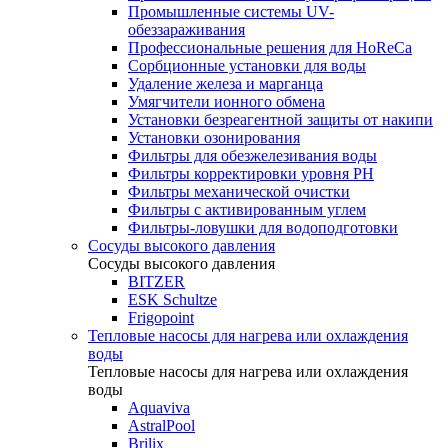
Промышленные системы UV-
обеззараживания
Профессиональные решения для HoReCa
Сорбционные установки для воды
Удаление железа и марганца
Умягчители ионного обмена
Установки безреагентной защиты от накипи
Установки озонирования
Фильтры для обезжелезивания воды
Фильтры корректировки уровня PH
Фильтры механической очистки
Фильтры с активированным углем
Фильтры-ловушки для водоподготовки
Сосуды высокого давления
Сосуды высокого давления
BITZER
ESK Schultze
Frigopoint
Тепловые насосы для нагрева или охлаждения
воды
Тепловые насосы для нагрева или охлаждения
воды
Aquaviva
AstralPool
Brilix