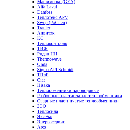
Машимпэкс (GEA)
Alfa Laval
Danfoss
Теплотекс APV
Swep (РоСвеп)
Tranter
Анвитэк
КС
Теплоконтроль
ТИЖ
Ридан НН
Thermowave
Onda
Sigma API Schmidt
ТПлР
Ciat
Hisaka
Теплообменники пароводяные
Разборные пластинчатые теплообменники
Сварные пластинчатые теплообменники
ЗЭО
Теплосила
ЭксЭко
Энергосервис
Ares