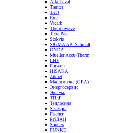
Alfa Laval
Tranter
ЗЭО
Ещё
Vicarb
Thermowave
Tetra Pak
Stokvis
SIGMA API Schmidt
ONDA
Mueller Accu-Therm
LHE
Forwon
HISAKA
Zilmet
Машимпэкс (GEA)
Энергосервис
ЭксЭко
ТПлР
Теплосила
Secespol
Fischer
РИДАН
Sondex
FUNKE