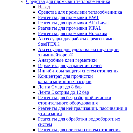
Средства для промывки теплообменника
Назад
Средства для промывки теплообменника
Реагенты для промывки BWT
Реагенты для промывки Alfa Laval
Реагенты для промывки PIPAL
Реагенты для промывки Новохим
Аксессуары для работы с реагентами
SteelTEX®
Аксессуары для удобства эксплуатации
элиминейторов®
Анаэробные клеи герметики
Герметик для устранения течей
Ингибиторы защиты систем отопления
Концентрат для прочистки
канализационных засоров
Лента Смарт до 8 бар
Лента Экстрим до 12 бар
Реагенты для безразборной очистки
отопительного оборудования
Реагенты для нейтрализации, пассивации и
утилизации
Реагенты для обработки водооборотных
систем
Реагенты для очистки систем отопления