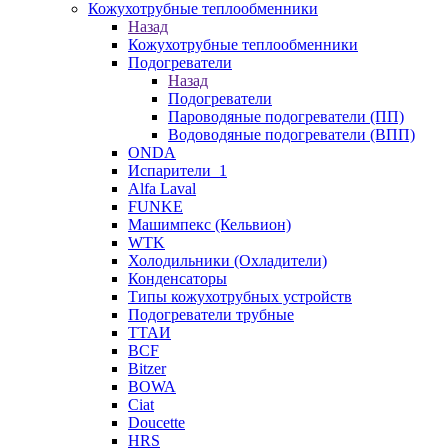
Кожухотрубные теплообменники
Назад
Кожухотрубные теплообменники
Подогреватели
Назад
Подогреватели
Пароводяные подогреватели (ПП)
Водоводяные подогреватели (ВПП)
ONDA
Испарители_1
Alfa Laval
FUNKE
Машимпекс (Кельвион)
WTK
Холодильники (Охладители)
Конденсаторы
Типы кожухотрубных устройств
Подогреватели трубные
ТТАИ
BCF
Bitzer
BOWA
Ciat
Doucette
HRS