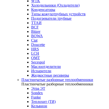
WTK
Холодильники (Охладители)
Конденсаторы
Типы кожухотрубных устройств
Подогреватели трубные
ТТАИ
BCF
Bitzer
BOWA
Ciat
Doucette
HRS
LCH
OMT
Secespol
Маслоотделители
Испарители
Жидкостные ресиверы
Пластинчатые разборные теплообменники
Пластинчатые разборные теплообменники
Этра ЭТ
Sondex
Funke
Теплохит (ТИ)
Кельвион