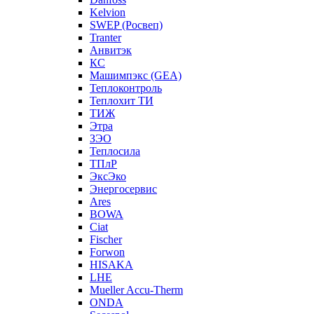
Kelvion
SWEP (Росвеп)
Tranter
Анвитэк
КС
Машимпэкс (GEA)
Теплоконтроль
Теплохит ТИ
ТИЖ
Этра
ЗЭО
Теплосила
ТПлР
ЭксЭко
Энергосервис
Ares
BOWA
Ciat
Fischer
Forwon
HISAKA
LHE
Mueller Accu-Therm
ONDA