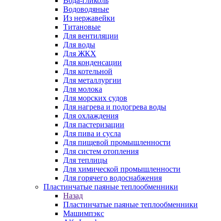
Вода-гликоль
Водоводяные
Из нержавейки
Титановые
Для вентиляции
Для воды
Для ЖКХ
Для конденсации
Для котельной
Для металлургии
Для молока
Для морских судов
Для нагрева и подогрева воды
Для охлаждения
Для пастеризации
Для пива и сусла
Для пищевой промышленности
Для систем отопления
Для теплицы
Для химической промышленности
Для горячего водоснабжения
Пластинчатые паяные теплообменники
Назад
Пластинчатые паяные теплообменники
Машимпэкс