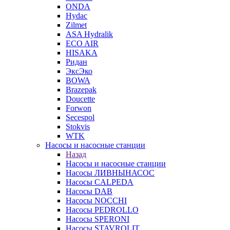
ONDA
Hydac
Zilmet
ASA Hydralik
ECO AIR
HISAKA
Ридан
ЭксЭко
BOWA
Brazepak
Doucette
Forwon
Secespol
Stokvis
WTK
Насосы и насосные станции
Назад
Насосы и насосные станции
Насосы ЛИВНЫНАСОС
Насосы CALPEDA
Насосы DAB
Насосы NOCCHI
Насосы PEDROLLO
Насосы SPERONI
Насосы STAVROLIT