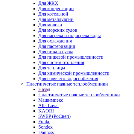
Для ЖКХ
Для конденсации
Для котельной
Для металлургии
Для молока
Для морских судов
Для нагрева и подогрева воды
Для охлаждения
Для пастеризации
Для пива и сусла
Для пищевой промышленности
Для систем отопления
Для теплицы
Для химической промышленности
Для горячего водоснабжения
Пластинчатые паяные теплообменники
Назад
Пластинчатые паяные теплообменники
Машимпэкс
Alfa Laval
KAORI
SWEP (РоСвеп)
Funke
Sondex
Danfoss