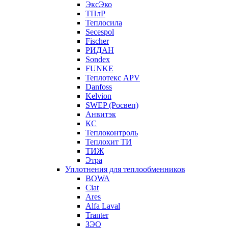
ЭксЭко
ТПлР
Теплосила
Secespol
Fischer
РИДАН
Sondex
FUNKE
Теплотекс APV
Danfoss
Kelvion
SWEP (Росвеп)
Анвитэк
КС
Теплоконтроль
Теплохит ТИ
ТИЖ
Этра
Уплотнения для теплообменников
BOWA
Ciat
Ares
Alfa Laval
Tranter
ЗЭО