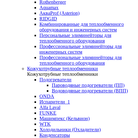
Rothenberger
Aquamax
АкваProf (Asterion)
RIDGID
Комбинированные для теплообменного
оборудования и инженерных систем
Персональные элиминейторы для
теплообменного оборудования
Профессиональные элиминейторы для
инженерных систем
Профессиональные элиминейторы для
теплообменного оборудования
Кожухотрубные теплообменники
Кожухотрубные теплообменники
Подогреватели
Пароводяные подогреватели (ПП)
Водоводяные подогреватели (ВПП)
ONDA
Испарители_1
Alfa Laval
FUNKE
Машимпекс (Кельвион)
WTK
Холодильники (Охладители)
Конденсаторы