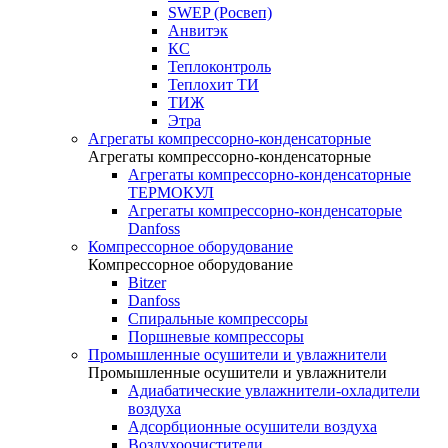
SWEP (Росвеп)
Анвитэк
КС
Теплоконтроль
Теплохит ТИ
ТИЖ
Этра
Агрегаты компрессорно-конденсаторные
Агрегаты компрессорно-конденсаторные
Агрегаты компрессорно-конденсаторные
ТЕРМОКУЛ
Агрегаты компрессорно-конденсаторые
Danfoss
Компрессорное оборудование
Компрессорное оборудование
Bitzer
Danfoss
Спиральные компрессоры
Поршневые компрессоры
Промышленные осушители и увлажнители
Промышленные осушители и увлажнители
Адиабатические увлажнители-охладители
воздуха
Адсорбционные осушители воздуха
Воздухоочистители