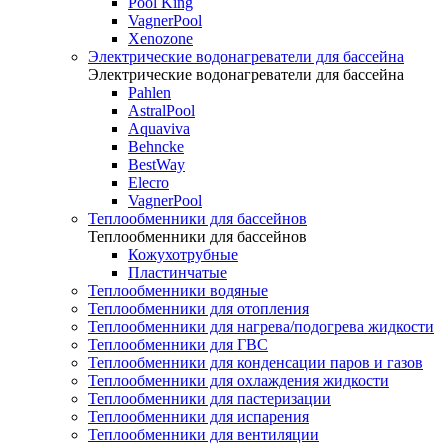
Pool King
VagnerPool
Xenozone
Электрические водонагреватели для бассейна
Электрические водонагреватели для бассейна
Pahlen
AstralPool
Aquaviva
Behncke
BestWay
Elecro
VagnerPool
Теплообменники для бассейнов
Теплообменники для бассейнов
Кожухотрубные
Пластинчатые
Теплообменники водяные
Теплообменники для отопления
Теплообменники для нагрева/подогрева жидкости
Теплообменники для ГВС
Теплообменники для конденсации паров и газов
Теплообменники для охлаждения жидкости
Теплообменники для пастеризации
Теплообменники для испарения
Теплообменники для вентиляции