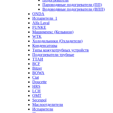
Подогреватели
Пароводяные подогреватели (ПП)
Водоводяные подогреватели (ВПП)
ONDA
Испарители_1
Alfa Laval
FUNKE
Машимпекс (Кельвион)
WTK
Холодильники (Охладители)
Конденсаторы
Типы кожухотрубных устройств
Подогреватели трубные
ТТАИ
BCF
Bitzer
BOWA
Ciat
Doucette
HRS
LCH
OMT
Secespol
Маслоотделители
Испарители