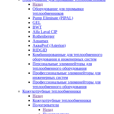
Назад
Оборудование для промывки
теплообменников
Pump Eliminate (PIPAL)
GEL
BWT
Alfa Laval CIP
Rothenberger
Aquamax
АкваProf (Asterion)
RIDGID
Комбинированные для теплообменного
оборудования и инженерных систем
Персональные элиминейторы для
теплообменного оборудования
Профессиональные элиминейторы для
инженерных систем
Профессиональные элиминейторы для
теплообменного оборудования
Кожухотрубные теплообменники
Назад
Кожухотрубные теплообменники
Подогреватели
Назад