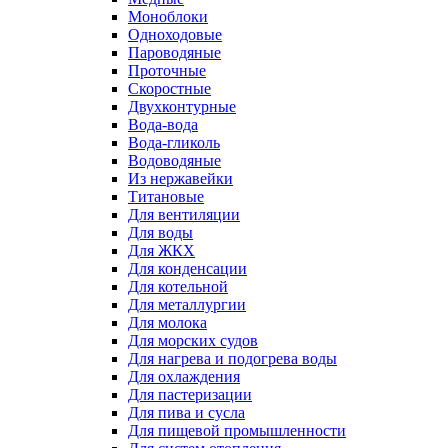
Моноблоки
Одноходовые
Пароводяные
Проточные
Скоростные
Двухконтурные
Вода-вода
Вода-гликоль
Водоводяные
Из нержавейки
Титановые
Для вентиляции
Для воды
Для ЖКХ
Для конденсации
Для котельной
Для металлургии
Для молока
Для морских судов
Для нагрева и подогрева воды
Для охлаждения
Для пастеризации
Для пива и сусла
Для пищевой промышленности