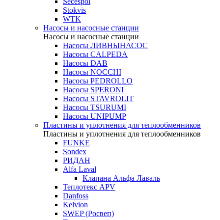
Secespol
Stokvis
WTK
Насосы и насосные станции
Насосы и насосные станции
Насосы ЛИВНЫНАСОС
Насосы CALPEDA
Насосы DAB
Насосы NOCCHI
Насосы PEDROLLO
Насосы SPERONI
Насосы STAVROLIT
Насосы TSURUMI
Насосы UNIPUMP
Пластины и уплотнения для теплообменников
Пластины и уплотнения для теплообменников
FUNKE
Sondex
РИДАН
Alfa Laval
Клапана Альфа Лаваль
Теплотекс APV
Danfoss
Kelvion
SWEP (Росвеп)