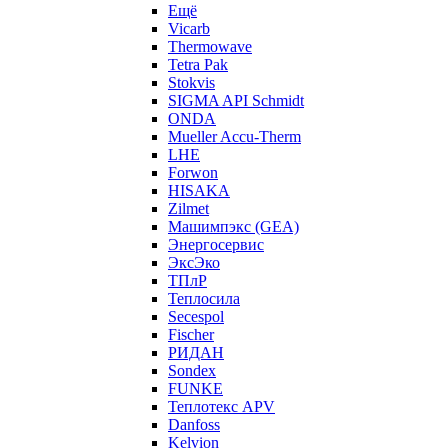
Ещё
Vicarb
Thermowave
Tetra Pak
Stokvis
SIGMA API Schmidt
ONDA
Mueller Accu-Therm
LHE
Forwon
HISAKA
Zilmet
Машимпэкс (GEA)
Энергосервис
ЭксЭко
ТПлР
Теплосила
Secespol
Fischer
РИДАН
Sondex
FUNKE
Теплотекс APV
Danfoss
Kelvion