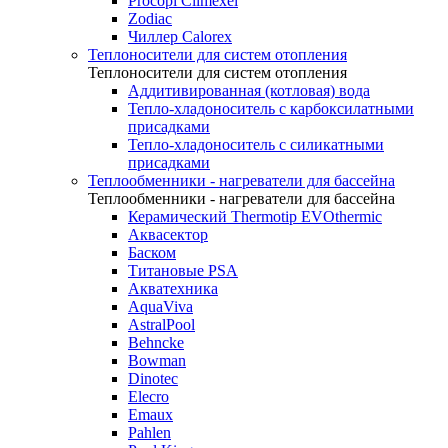
Procopi Climexel
Zodiac
Чиллер Calorex
Теплоносители для систем отопления
Теплоносители для систем отопления
Аддитивированная (котловая) вода
Тепло-хладоноситель с карбоксилатными
присадками
Тепло-хладоноситель с силикатными
присадками
Теплообменники - нагреватели для бассейна
Теплообменники - нагреватели для бассейна
Керамический Thermotip EVOthermic
Аквасектор
Баском
Титановые PSA
Акватехника
AquaViva
AstralPool
Behncke
Bowman
Dinotec
Elecro
Emaux
Pahlen