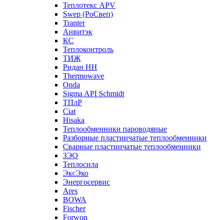
Теплотекс APV
Swep (РоСвеп)
Tranter
Анвитэк
КС
Теплоконтроль
ТИЖ
Ридан НН
Thermowave
Onda
Sigma API Schmidt
ТПлР
Ciat
Hisaka
Теплообменники пароводяные
Разборные пластинчатые теплообменники
Сварные пластинчатые теплообменники
ЗЭО
Теплосила
ЭксЭко
Энергосервис
Ares
BOWA
Fischer
Forwon