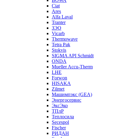
BOWA
Ciat
Ares
Alfa Laval
Tranter
ЗЭО
Vicarb
Thermowave
Tetra Pak
Stokvis
SIGMA API Schmidt
ONDA
Mueller Accu-Therm
LHE
Forwon
HISAKA
Zilmet
Машимпэкс (GEA)
Энергосервис
ЭксЭко
ТПлР
Теплосила
Secespol
Fischer
РИДАН