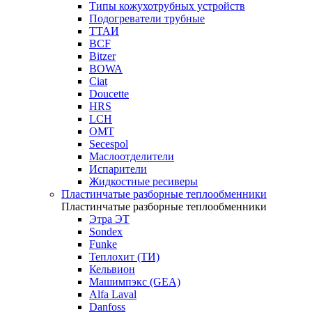
Типы кожухотрубных устройств
Подогреватели трубные
ТТАИ
BCF
Bitzer
BOWA
Ciat
Doucette
HRS
LCH
OMT
Secespol
Маслоотделители
Испарители
Жидкостные ресиверы
Пластинчатые разборные теплообменники
Пластинчатые разборные теплообменники
Этра ЭТ
Sondex
Funke
Теплохит (ТИ)
Кельвион
Машимпэкс (GEA)
Alfa Laval
Danfoss