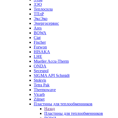
ЗЭО
Теплосила
ТПлР
ЭксЭко
Энергосервис
Ares
BOWA
Ciat
Fischer
Forwon
HISAKA
LHE
Mueller Accu-Therm
ONDA
Secespol
SIGMA API Schmidt
Stokvis
Tetra Pak
Thermowave
Vicarb
Zilmet
Пластины для теплообменников
Назад
Пластины для теплообменников