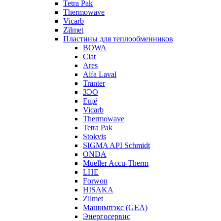
Tetra Pak
Thermowave
Vicarb
Zilmet
Пластины для теплообменников
BOWA
Ciat
Ares
Alfa Laval
Tranter
ЗЭО
Ещё
Vicarb
Thermowave
Tetra Pak
Stokvis
SIGMA API Schmidt
ONDA
Mueller Accu-Therm
LHE
Forwon
HISAKA
Zilmet
Машимпэкс (GEA)
Энергосервис