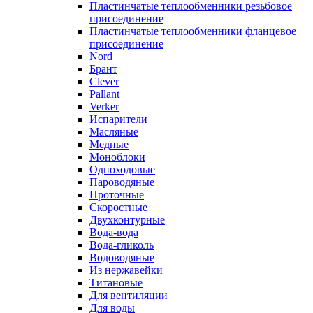
Пластинчатые теплообменники резьбовое
присоединение
Пластинчатые теплообменники фланцевое
присоединение
Nord
Брант
Clever
Pallant
Verker
Испарители
Масляные
Медные
Моноблоки
Одноходовые
Пароводяные
Проточные
Скоростные
Двухконтурные
Вода-вода
Вода-гликоль
Водоводяные
Из нержавейки
Титановые
Для вентиляции
Для воды