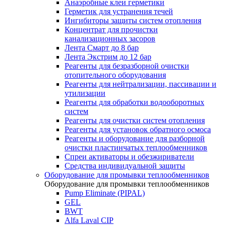
Анаэробные клеи герметики
Герметик для устранения течей
Ингибиторы защиты систем отопления
Концентрат для прочистки
канализационных засоров
Лента Смарт до 8 бар
Лента Экстрим до 12 бар
Реагенты для безразборной очистки
отопительного оборудования
Реагенты для нейтрализации, пассивации и
утилизации
Реагенты для обработки водооборотных
систем
Реагенты для очистки систем отопления
Реагенты для установок обратного осмоса
Реагенты и оборудование для разборной
очистки пластинчатых теплообменников
Спреи активаторы и обезжириватели
Средства индивидуальной защиты
Оборудование для промывки теплообменников
Оборудование для промывки теплообменников
Pump Eliminate (PIPAL)
GEL
BWT
Alfa Laval CIP