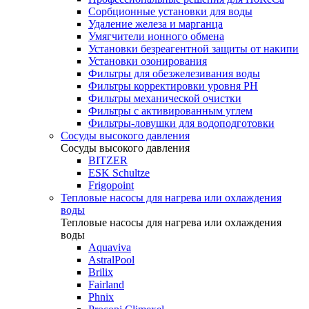
Сорбционные установки для воды
Удаление железа и марганца
Умягчители ионного обмена
Установки безреагентной защиты от накипи
Установки озонирования
Фильтры для обезжелезивания воды
Фильтры корректировки уровня PH
Фильтры механической очистки
Фильтры с активированным углем
Фильтры-ловушки для водоподготовки
Сосуды высокого давления
Сосуды высокого давления
BITZER
ESK Schultze
Frigopoint
Тепловые насосы для нагрева или охлаждения
воды
Тепловые насосы для нагрева или охлаждения
воды
Aquaviva
AstralPool
Brilix
Fairland
Phnix