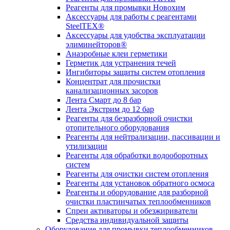
Реагенты для промывки Новохим
Аксессуары для работы с реагентами
SteelTEX®
Аксессуары для удобства эксплуатации
элиминейторов®
Анаэробные клеи герметики
Герметик для устранения течей
Ингибиторы защиты систем отопления
Концентрат для прочистки
канализационных засоров
Лента Смарт до 8 бар
Лента Экстрим до 12 бар
Реагенты для безразборной очистки
отопительного оборудования
Реагенты для нейтрализации, пассивации и
утилизации
Реагенты для обработки водооборотных
систем
Реагенты для очистки систем отопления
Реагенты для установок обратного осмоса
Реагенты и оборудование для разборной
очистки пластинчатых теплообменников
Спреи активаторы и обезжириватели
Средства индивидуальной защиты
Оборудование для промывки теплообменников