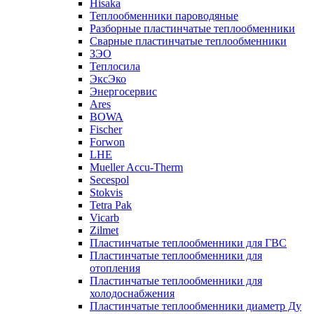
Hisaka
Теплообменники пароводяные
Разборные пластинчатые теплообменники
Сварные пластинчатые теплообменники
ЗЭО
Теплосила
ЭксЭко
Энергосервис
Ares
BOWA
Fischer
Forwon
LHE
Mueller Accu-Therm
Secespol
Stokvis
Tetra Pak
Vicarb
Zilmet
Пластинчатые теплообменники для ГВС
Пластинчатые теплообменники для
отопления
Пластинчатые теплообменники для
холодоснабжения
Пластинчатые теплообменники диаметр Ду