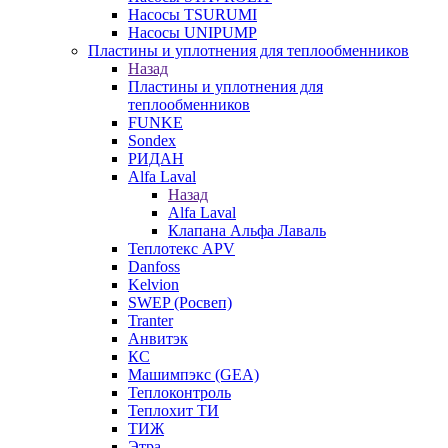
Насосы TSURUMI
Насосы UNIPUMP
Пластины и уплотнения для теплообменников
Назад
Пластины и уплотнения для
теплообменников
FUNKE
Sondex
РИДАН
Alfa Laval
Назад
Alfa Laval
Клапана Альфа Лаваль
Теплотекс APV
Danfoss
Kelvion
SWEP (Росвеп)
Tranter
Анвитэк
КС
Машимпэкс (GEA)
Теплоконтроль
Теплохит ТИ
ТИЖ
Этра