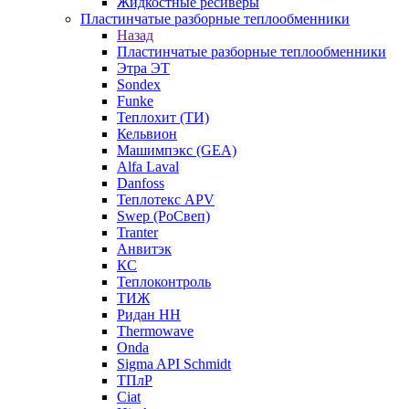
Жидкостные ресиверы
Пластинчатые разборные теплообменники
Назад
Пластинчатые разборные теплообменники
Этра ЭТ
Sondex
Funke
Теплохит (ТИ)
Кельвион
Машимпэкс (GEA)
Alfa Laval
Danfoss
Теплотекс APV
Swep (РоСвеп)
Tranter
Анвитэк
КС
Теплоконтроль
ТИЖ
Ридан НН
Thermowave
Onda
Sigma API Schmidt
ТПлР
Ciat