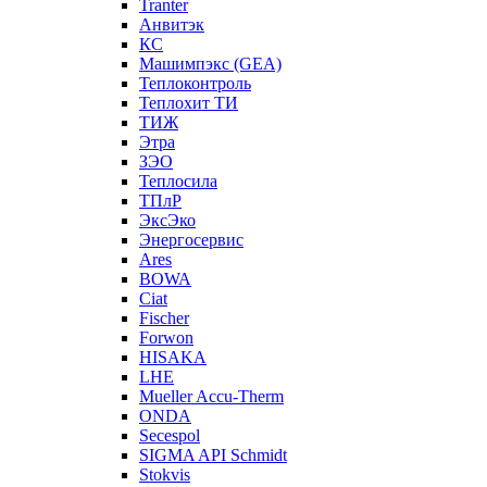
Tranter
Анвитэк
КС
Машимпэкс (GEA)
Теплоконтроль
Теплохит ТИ
ТИЖ
Этра
ЗЭО
Теплосила
ТПлР
ЭксЭко
Энергосервис
Ares
BOWA
Ciat
Fischer
Forwon
HISAKA
LHE
Mueller Accu-Therm
ONDA
Secespol
SIGMA API Schmidt
Stokvis