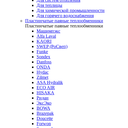
Для систем отопления
Для теплицы
Для химической промышленности
Для горячего водоснабжения
Пластинчатые паяные теплообменники
Пластинчатые паяные теплообменники
Машимпэкс
Alfa Laval
KAORI
SWEP (РоСвеп)
Funke
Sondex
Danfoss
ONDA
Hydac
Zilmet
ASA Hydralik
ECO AIR
HISAKA
Ридан
ЭксЭко
BOWA
Brazepak
Doucette
Forwon