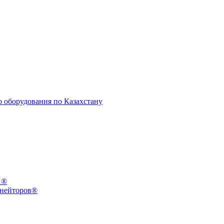
X®
инейторов®