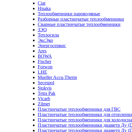
Ciat
Hisaka
Теплообменники пароводяные
Разборные пластинчатые теплообменники
Сварные пластинчатые теплообменники
ЗЭО
Теплосила
ЭксЭко
Энергосервис
Ares
BOWA
Fischer
Forwon
LHE
Mueller Accu-Therm
Secespol
Stokvis
Tetra Pak
Vicarb
Zilmet
Пластинчатые теплообменники для ГВС
Пластинчатые теплообменники для отоплени
Пластинчатые теплообменники для холодосн
Пластинчатые теплообменники диаметр Ду (D
Пластинчатые теплообменники диаметр Ду (D