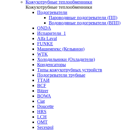
Кожухотрубные теплообменники
Кожухотрубные теплообменники
Подогреватели
Пароводяные подогреватели (ПП)
Водоводяные подогреватели (ВПП)
ONDA
Испарители_1
Alfa Laval
FUNKE
Машимпекс (Кельвион)
WTK
Холодильники (Охладители)
Конденсаторы
Типы кожухотрубных устройств
Подогреватели трубные
ТТАИ
BCF
Bitzer
BOWA
Ciat
Doucette
HRS
LCH
OMT
Secespol