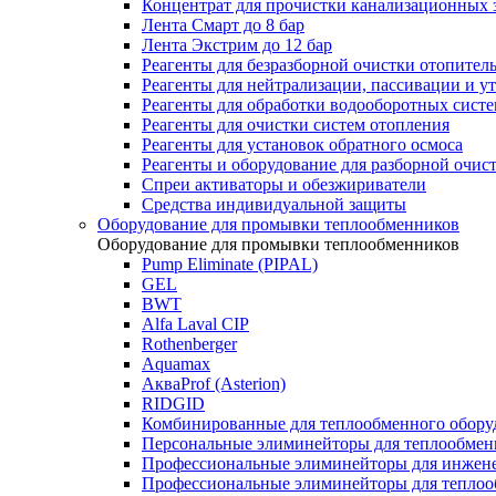
Концентрат для прочистки канализационных 
Лента Смарт до 8 бар
Лента Экстрим до 12 бар
Реагенты для безразборной очистки отопител
Реагенты для нейтрализации, пассивации и у
Реагенты для обработки водооборотных сист
Реагенты для очистки систем отопления
Реагенты для установок обратного осмоса
Реагенты и оборудование для разборной очи
Спреи активаторы и обезжириватели
Средства индивидуальной защиты
Оборудование для промывки теплообменников
Оборудование для промывки теплообменников
Pump Eliminate (PIPAL)
GEL
BWT
Alfa Laval CIP
Rothenberger
Aquamax
АкваProf (Asterion)
RIDGID
Комбинированные для теплообменного обору
Персональные элиминейторы для теплообмен
Профессиональные элиминейторы для инжен
Профессиональные элиминейторы для теплоо