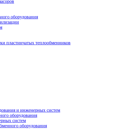
засоров
ьного оборудования
тилизации
ем
стки пластинчатых теплообменников
дования и инженерных систем
ного оборудования
ерных систем
бменного оборудования