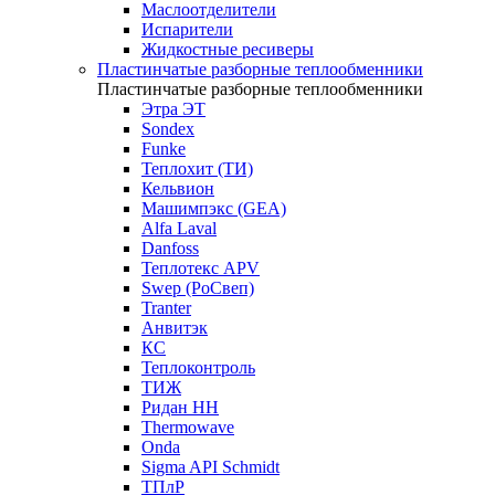
Маслоотделители
Испарители
Жидкостные ресиверы
Пластинчатые разборные теплообменники
Пластинчатые разборные теплообменники
Этра ЭТ
Sondex
Funke
Теплохит (ТИ)
Кельвион
Машимпэкс (GEA)
Alfa Laval
Danfoss
Теплотекс APV
Swep (РоСвеп)
Tranter
Анвитэк
КС
Теплоконтроль
ТИЖ
Ридан НН
Thermowave
Onda
Sigma API Schmidt
ТПлР