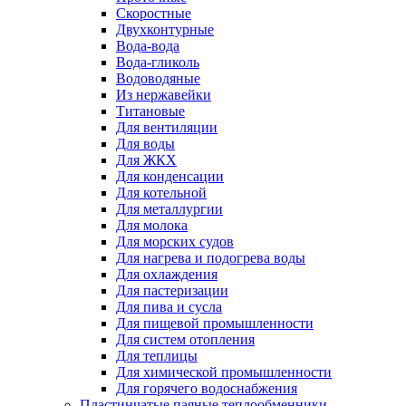
Скоростные
Двухконтурные
Вода-вода
Вода-гликоль
Водоводяные
Из нержавейки
Титановые
Для вентиляции
Для воды
Для ЖКХ
Для конденсации
Для котельной
Для металлургии
Для молока
Для морских судов
Для нагрева и подогрева воды
Для охлаждения
Для пастеризации
Для пива и сусла
Для пищевой промышленности
Для систем отопления
Для теплицы
Для химической промышленности
Для горячего водоснабжения
Пластинчатые паяные теплообменники