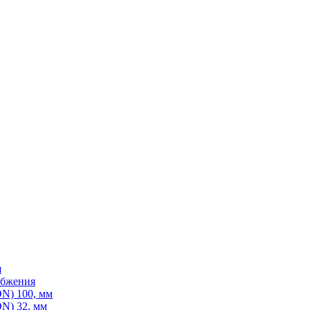
я
абжения
N) 100, мм
N) 32, мм