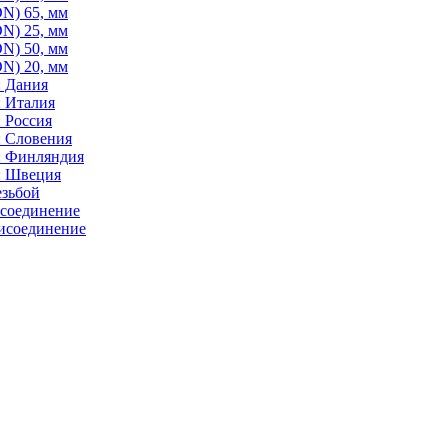
N) 65, мм
N) 25, мм
N) 50, мм
N) 20, мм
: Дания
: Италия
 Россия
: Словения
: Финляндия
: Швеция
езьбой
исоединение
исоединение