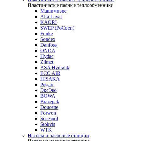
Пластинчатые паяные теплообменники
Машимпэкс
Alfa Laval
KAORI
SWEP (РоСвеп)
Funke
Sondex
Danfoss
ONDA
Hydac
Zilmet
ASA Hydralik
ECO AIR
HISAKA
Ридан
ЭксЭко
BOWA
Brazepak
Doucette
Forwon
Secespol
Stokvis
WTK
Насосы и насосные станции